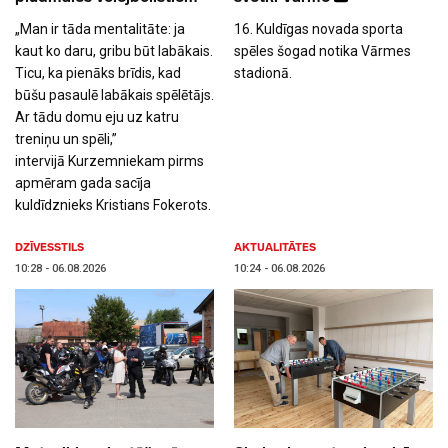
„Man ir tāda mentalitāte: ja
16. Kuldīgas novada sporta
kaut ko daru, gribu būt labākais.
spēles šogad notika Vārmes
Ticu, ka pienāks brīdis, kad
stadionā.
būšu pasaulē labākais spēlētājs.
Ar tādu domu eju uz katru
treniņu un spēli,”
intervijā Kurzemniekam pirms
apmēram gada sacīja
kuldīdznieks Kristians Fokerots.
DZĪVESSTILS
AKTUALITĀTES
10:28 - 06.08.2026
10:24 - 06.08.2026