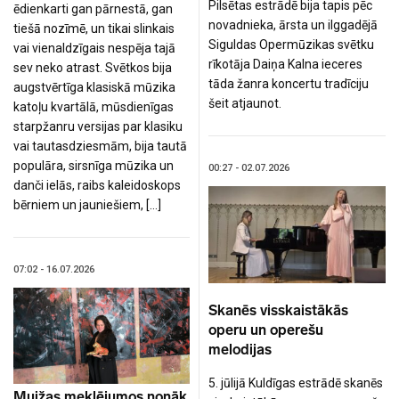
Pilsētas estrādē bija tapis pēc
ēdienkarti gan pārnestā, gan
novadnieka, ārsta un ilggadējā
tiešā nozīmē, un tikai slinkais
Siguldas Opermūzikas svētku
vai vienaldzīgais nespēja tajā
rīkotāja Daiņa Kalna ieceres
sev neko atrast. Svētkos bija
tāda žanra koncertu tradīciju
augstvērtīga klasiskā mūzika
šeit atjaunot.
katoļu kvartālā, mūsdienīgas
starpžanru versijas par klasiku
vai tautasdziesmām, bija tautā
populāra, sirsnīga mūzika un
00:27 - 02.07.2026
danči ielās, raibs kaleidoskops
bērniem un jauniešiem, […]
07:02 - 16.07.2026
Skanēs visskaistākās
operu un operešu
melodijas
5. jūlijā Kuldīgas estrādē skanēs
Muižas meklējumos nonāk