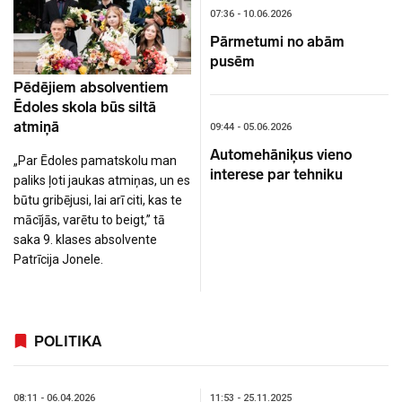
07:36 - 10.06.2026
Pārmetumi no abām
pusēm
Pēdējiem absolventiem
Ēdoles skola būs siltā
atmiņā
09:44 - 05.06.2026
Automehāniķus vieno
„Par Ēdoles pamatskolu man
interese par tehniku
paliks ļoti jaukas atmiņas, un es
būtu gribējusi, lai arī citi, kas te
mācījās, varētu to beigt,” tā
saka 9. klases absolvente
Patrīcija Jonele.
POLITIKA
08:11 - 06.04.2026
11:53 - 25.11.2025