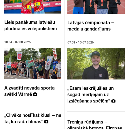
Liels panākums latviešu
Latvijas čempionātā –
pludmales volejbolistiem
medaļu gandarījums
10:34 - 07.08.2026
07:01 - 10.07.2026
Aizvadīti novada sporta
„Esam ieskrējušies un
svētki Vārmē
šogad mērķējam uz
izslēgšanas spēlēm”
„Cilvēks noslīkst klusi – ne
tā, kā rāda filmās”
Treniņu rūdījums –
olimpiskā bronza, Eiropas