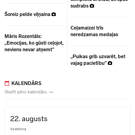
sudrabs
Šoreiz pelde viļņaina
Ceļamaizei trīs
neredzamas medaļas
Māris Rozentāls:
„Emocijas, ko gūsti ceļojot,
neviens nevar atņemt”
„Puikas grib uzvarēt, bet
vajag pacietību”
KALENDĀRS
Skatīt pilno kalendāru
22. augusts
Sestdiena