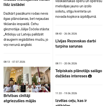
visskaistākās operu un operešu
līdz izstādei
melodijas jauno un izcilo
solistu, stīgu kvinteta un
Dažkārt pasākumi rodas nevis
novada kopkora izpildījumā.
ilgas plānošanas, bet nejaušas
tikšanās iespaidā. Čehu
gleznotāja Jūlija Čočola stāsta:
08:43 - 26.06.2026
„Atlidoju uz Latviju palīdzēt
draugiem iegādāties muižu, jo
Līvijas Rezevskas darbi
viņi nerunā angliski.
turpina sarunas
08:13 - 07.07.2026
08:11 - 20.06.2026
Telpiskais plānotājs salāgo
dažādas intereses
11:33 - 19.06.2026
Brīvības cīnītāji
Izvēlas ceļu, kas ir
atgriezušies mājās
atšķirīgs