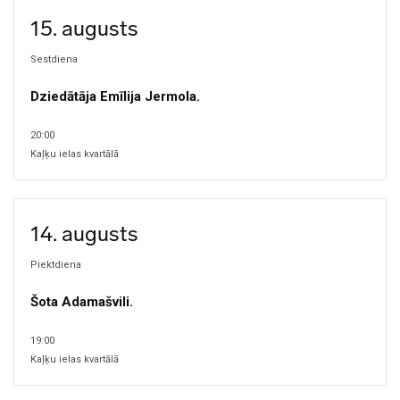
15. augusts
Sestdiena
Dziedātāja Emīlija Jermola.
20:00
Kaļķu ielas kvartālā
14. augusts
Piektdiena
Šota Adamašvili.
19:00
Kaļķu ielas kvartālā