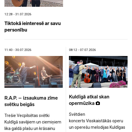
12:28 - 31.07.2026
Tiktokā ieinteresē ar savu
personību
11:40 - 30.07.2026
08:12 - 07.07.2026
Kuldīgā atkal skan
R.A.P. – izsaukuma zīme
opermūzika
svētku beigās
Svētdien
Trešie Vecpilsētas svētki
koncerts Visskaistākās operu
Kuldīgā savējiem un ciemiņiem
un operešu melodijas Kuldīgas
lika galdā plašu un krāsainu