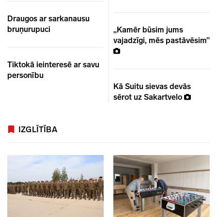
Draugos ar sarkanausu
bruņurupuci
„Kamēr būsim jums
vajadzīgi, mēs pastāvēsim”
Tiktokā ieinteresē ar savu
personību
Kā Suitu sievas devās
sērot uz Sakartvelo
IZGLĪTĪBA