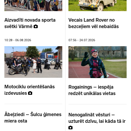
Aizvadīti novada sporta
Vecais Land Rover no
svētki Vārmē
bezceļiem vēl nebaidās
10:28 - 06.08.2026
07:56 - 24.07.2026
Motociklu orientēšanās
Rogainings – iespēja
izdevusies
redzēt unikālas vietas
Ābeļziedi – Šulcu ģimenes
Nenogalināt vēsturi –
miera osta
uzturēt dzīvu, lai kāda tā ir