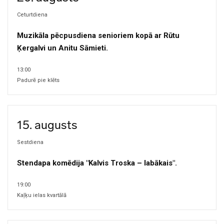
Ceturtdiena
Muzikāla pēcpusdiena senioriem kopā ar Rūtu
Ķergalvi un Anitu Sāmieti.
13:00
Padurē pie klēts
15. augusts
Sestdiena
Stendapa komēdija "Kalvis Troska – labākais".
19:00
Kaļķu ielas kvartālā