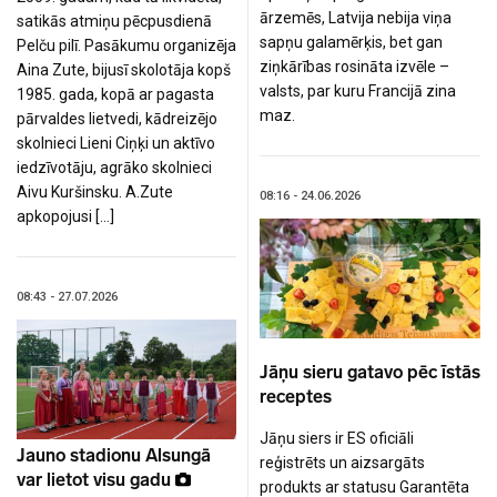
ārzemēs, Latvija nebija viņa
satikās atmiņu pēcpusdienā
sapņu galamērķis, bet gan
Pelču pilī. Pasākumu organizēja
ziņkārības rosināta izvēle –
Aina Zute, bijusī skolotāja kopš
valsts, par kuru Francijā zina
1985. gada, kopā ar pagasta
maz.
pārvaldes lietvedi, kādreizējo
skolnieci Lieni Ciņķi un aktīvo
iedzīvotāju, agrāko skolnieci
Aivu Kuršinsku. A.Zute
08:16 - 24.06.2026
apkopojusi […]
08:43 - 27.07.2026
Jāņu sieru gatavo pēc īstās
receptes
Jāņu siers ir ES oficiāli
Jauno stadionu Alsungā
reģistrēts un aizsargāts
var lietot visu gadu
produkts ar statusu Garantēta