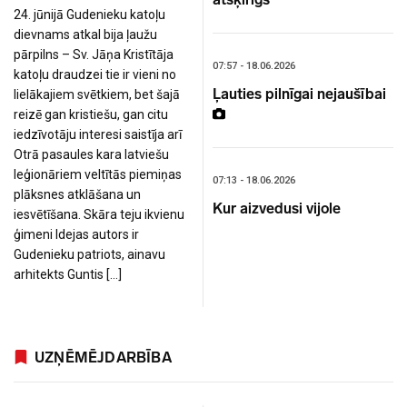
24. jūnijā Gudenieku katoļu
dievnams atkal bija ļaužu
pārpilns – Sv. Jāņa Kristītāja
07:57 - 18.06.2026
katoļu draudzei tie ir vieni no
Ļauties pilnīgai nejaušībai
lielākajiem svētkiem, bet šajā
reizē gan kristiešu, gan citu
iedzīvotāju interesi saistīja arī
Otrā pasaules kara latviešu
leģionāriem veltītās piemiņas
07:13 - 18.06.2026
plāksnes atklāšana un
Kur aizvedusi vijole
iesvētīšana. Skāra teju ikvienu
ģimeni Idejas autors ir
Gudenieku patriots, ainavu
arhitekts Guntis […]
UZŅĒMĒJDARBĪBA