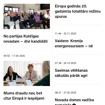
Eiropa godinās 20.
gadsimta totalitāro režīmu
upurus
11:46 - 25.11.2025
No partijas Kuldīgas
Vaidere: Kremļa
novadam – divi kandidāti
energoresursiem – nē
09:53 - 17.03.2026
07:28 - 26.10.2025
Saeimas vēlēšanas
sākušās pārāk agri
Mums draudu nav, bet
08:27 - 27.06.2025
citur Eiropā ir iespējami
Novada domes vadība