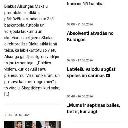
tradicionālā īpatnība.
Blakus Alsungas Mākslu
pamatskolai atklāts
pārbūvētais stadions ar 3×3
08:09 - 21.06.2026
basketbola, futbola un
volejbola laukumu un
Absolventi atvadās no
skriešanas celiņiem. Skolas
Kuldīgas
direktore Ilze Bloka atklāšanā
teica, ka labiekārtotu šo vietu
Alsunga gaidījusi ilgi un vietējie
07:55 - 17.06.2026
to jau izmantojot: „Paldies
Latviešu valodu apgūst
visiem, kuri devuši savu
spēlēs un sarunās
pienesumu! Viss notika raiti, un
pa sava kabineta logu mierīgi
to vēroju. Skeptiķiem, kuri saka,
[…]
06:48 - 16.06.2026
„Mums ir septiņas balles,
bet ir, kur augt”
11:35 - 09.07.2026