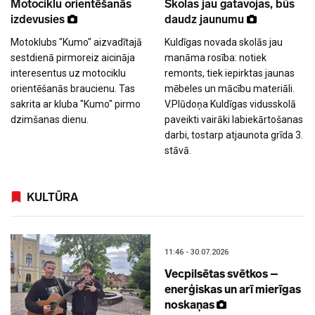
Motociklu orientēšanās
Skolas jau gatavojas, būs
izdevusies
daudz jaunumu
Motoklubs "Kumo" aizvadītajā
Kuldīgas novada skolās jau
sestdienā pirmoreiz aicināja
manāma rosība: notiek
interesentus uz motociklu
remonts, tiek iepirktas jaunas
orientēšanās braucienu. Tas
mēbeles un mācību materiāli.
sakrita ar kluba "Kumo" pirmo
V.Plūdoņa Kuldīgas vidusskolā
dzimšanas dienu.
paveikti vairāki labiekārtošanas
darbi, tostarp atjaunota grīda 3.
stāvā.
KULTŪRA
11:46 - 30.07.2026
Vecpilsētas svētkos –
enerģiskas un arī mierīgas
noskaņas