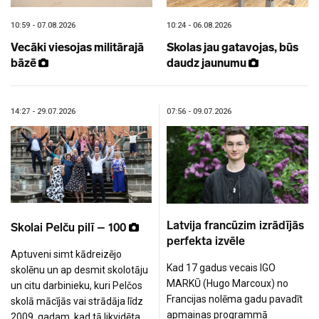
10:59 - 07.08.2026
10:24 - 06.08.2026
Vecāki viesojas militārajā
Skolas jau gatavojas, būs
bāzē
daudz jaunumu
14:27 - 29.07.2026
07:56 - 09.07.2026
Latvija francūzim izrādījās
Skolai Pelču pilī – 100
perfekta izvēle
Aptuveni simt kādreizējo
Kad 17 gadus vecais IGO
skolēnu un ap desmit skolotāju
MARKŪ (Hugo Marcoux) no
un citu darbinieku, kuri Pelčos
Francijas nolēma gadu pavadīt
skolā mācījās vai strādāja līdz
apmaiņas programmā
2009. gadam, kad tā likvidēta,