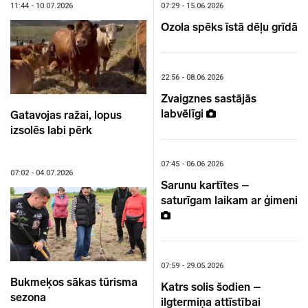
11:44 - 10.07.2026
07:29 - 15.06.2026
Ozola spēks īstā dēļu grīdā
22:56 - 08.06.2026
Zvaigznes sastājās
labvēlīgi
Gatavojas ražai, lopus
izsolēs labi pērk
07:45 - 06.06.2026
07:02 - 04.07.2026
Sarunu kartītes –
saturīgam laikam ar ģimeni
07:59 - 29.05.2026
Bukmeķos sākas tūrisma
Katrs solis šodien –
sezona
ilgtermiņa attīstībai