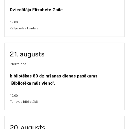
Dziedātāja Elizabete Gaile.
19:00
Kaļķu ielas kvartālā
21. augusts
Piektdiena
bibliotēkas 80 dzimšanas dienas pasākums
"Bibliotēka mūs vieno".
12:00
Turlavas bibliotēkā
20. augusts