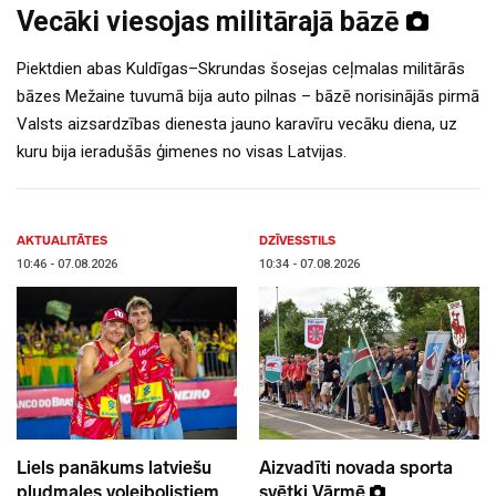
Vecāki viesojas militārajā bāzē
Piektdien abas Kuldīgas–Skrundas šosejas ceļmalas militārās
bāzes Mežaine tuvumā bija auto pilnas – bāzē norisinājās pirmā
Valsts aizsardzības dienesta jauno karavīru vecāku diena, uz
kuru bija ieradušās ģimenes no visas Latvijas.
AKTUALITĀTES
DZĪVESSTILS
10:46 - 07.08.2026
10:34 - 07.08.2026
Liels panākums latviešu
Aizvadīti novada sporta
pludmales volejbolistiem
svētki Vārmē