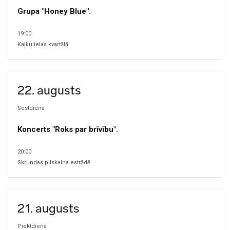
Grupa "Honey Blue".
19:00
Kaļķu ielas kvartālā
22. augusts
Sestdiena
Koncerts "Roks par brīvību".
20:00
Skrundas pilskalna estrādē
21. augusts
Piektdiena