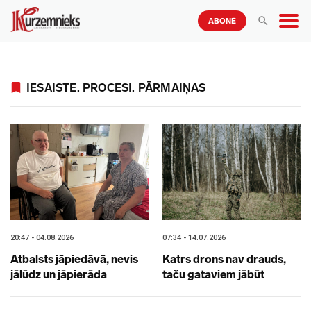
ABONĒ
IESAISTE. PROCESI. PĀRMAIŅAS
20:47 - 04.08.2026
07:34 - 14.07.2026
Atbalsts jāpiedāvā, nevis
Katrs drons nav drauds,
jālūdz un jāpierāda
taču gataviem jābūt