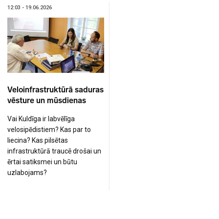
12:03 - 19.06.2026
Veloinfrastruktūrā saduras
vēsture un mūsdienas
Vai Kuldīga ir labvēlīga
velosipēdistiem? Kas par to
liecina? Kas pilsētas
infrastruktūrā traucē drošai un
ērtai satiksmei un būtu
uzlabojams?