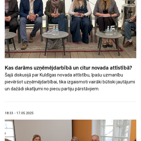
Kas darāms uzņēmējdarbībā un citur novada attīstībā?
Šajā diskusijā par Kuldīgas novada attīstību, īpašu uzmanību
pievēršot uzņēmējdarbībai, tika izgaismoti vairāki būtiski jautājumi
un dažādi skatījumi no piecu partiju pārstāvjiem.
18:33 - 17.05.2025