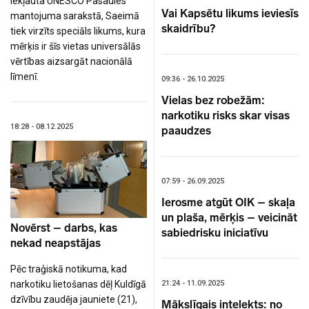
iekļauta UNESCO Pasaules
Vai Kapsētu likums ieviesīs
mantojuma sarakstā, Saeimā
skaidrību?
tiek virzīts speciāls likums, kura
mērķis ir šīs vietas universālās
vērtības aizsargāt nacionālā
līmenī.
09:36 - 26.10.2025
Vielas bez robežām:
narkotiku risks skar visas
18:28 - 08.12.2025
paaudzes
07:59 - 26.09.2025
Ierosme atgūt OIK – skaļa
un plaša, mērķis – veicināt
Novērst – darbs, kas
sabiedrisku iniciatīvu
nekad neapstājas
Pēc traģiskā notikuma, kad
21:24 - 11.09.2025
narkotiku lietošanas dēļ Kuldīgā
dzīvību zaudēja jauniete (21),
Mākslīgais intelekts: no