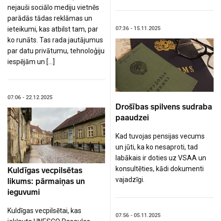
nejauši sociālo mediju vietnēs
parādās tādas reklāmas un
07:36 - 15.11.2025
ieteikumi, kas atbilst tam, par
ko runāts. Tas rada jautājumus
par datu privātumu, tehnoloģiju
iespējām un […]
07:06 - 22.12.2025
Drošības spilvens sudraba
paaudzei
Kad tuvojas pensijas vecums
un jūti, ka ko nesaproti, tad
labākais ir doties uz VSAA un
konsultēties, kādi dokumenti
Kuldīgas vecpilsētas
vajadzīgi.
likums: pārmaiņas un
ieguvumi
Kuldīgas vecpilsētai, kas
07:56 - 05.11.2025