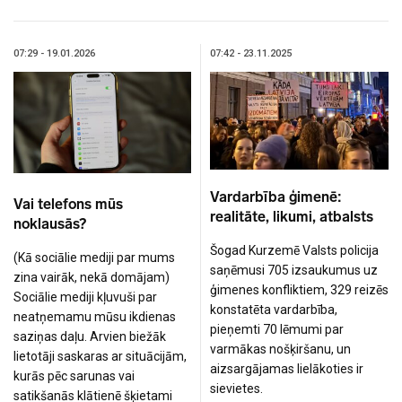
07:29 - 19.01.2026
07:42 - 23.11.2025
Vardarbība ģimenē:
Vai telefons mūs
realitāte, likumi, atbalsts
noklausās?
Šogad Kurzemē Valsts policija
(Kā sociālie mediji par mums
saņēmusi 705 izsaukumus uz
zina vairāk, nekā domājam)
ģimenes konfliktiem, 329 reizēs
Sociālie mediji kļuvuši par
konstatēta vardarbība,
neatņemamu mūsu ikdienas
pieņemti 70 lēmumi par
saziņas daļu. Arvien biežāk
varmākas nošķiršanu, un
lietotāji saskaras ar situācijām,
aizsargājamas lielākoties ir
kurās pēc sarunas vai
sievietes.
satikšanās klātienē šķietami