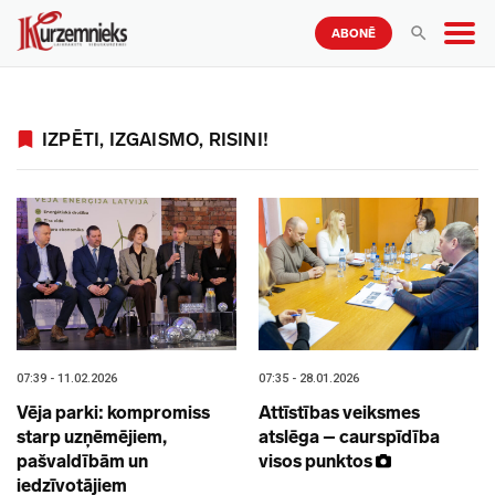
ABONĒ
IZPĒTI, IZGAISMO, RISINI!
07:39 - 11.02.2026
07:35 - 28.01.2026
Vēja parki: kompromiss
Attīstības veiksmes
starp uzņēmējiem,
atslēga – caurspīdība
pašvaldībām un
visos punktos
iedzīvotājiem