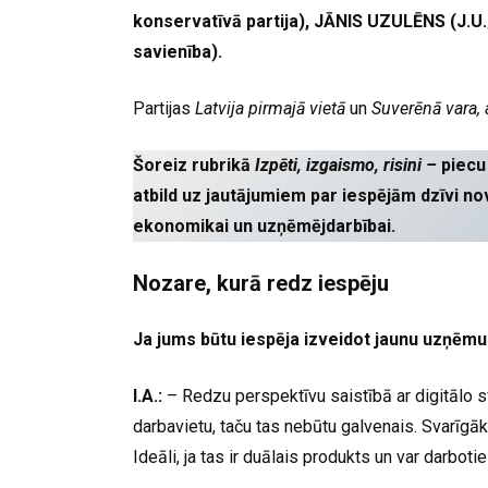
konservatīvā partija), JĀNIS UZULĒNS (J.U.
savienība).
Partijas
Latvija pirmajā vietā
un
Suverēnā vara, 
Šoreiz rubrikā
Izpēti, izgaismo, risini –
piecu
atbild uz jautājumiem par iespējām dzīvi n
ekonomikai un uzņēmējdarbībai.
Nozare, kurā redz iespēju
Ja jums būtu iespēja izveidot jaunu uzņēm
I.A.:
– Redzu perspektīvu saistībā ar digitālo sfē
darbavietu, taču tas nebūtu galvenais. Svarīgāk, 
Ideāli, ja tas ir duālais produkts un var darbot