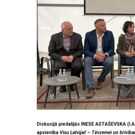
Diskusijā piedalījās INESE ASTAŠEVSKA (I.A.
apvienība
Visu Latvijai!
–
Tēvzemei un brīvība