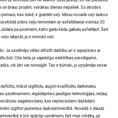
as un brauc projām, vairākas dienas nepaliek. Es atrodos
pirmais, kas šokē, ir grantēti ceļi. Mūsu novadā ceļi laukos
. Jāizstrādā plāns ceļu remontam un asfaltēšanai vismaz 20
. Jādara pa posmiem, katru gadu kādu gabalu asfaltējot. Šeit
eļo labprāt, ja ir normāli ceļi.
v. Ja uzņēmējs vēlas attīstīt darbību un ir iepazinies ar
būt. Cita lieta, ja vajadzīgs elektrības pieslēgums,
tās, cik ātri var noreaģēt. Tas ir būtiski, jo uzņēmējs nevar
eficīts, trūkst izglītotu, augsti kvalificētu darbinieku
as uzņēmumiem, iegādājoties jaudīgas tehnoloģijas, neļauj
speciālistu sagatavošanu, kas nepieciešami dažādām
nām izglītot jauniešus lauksaimniecībā. Novadā ir daudz
iecībā ir ļoti spēcīgi uzņēmumi, bet maz cilvēku, un