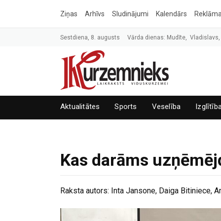
Ziņas
Arhīvs
Sludinājumi
Kalendārs
Reklām
Sestdiena, 8. augusts
Vārda dienas: Mudīte, Vladislavs,
Aktualitātes
Sports
Veselība
Izglītīb
Kas darāms uzņēmējda
Raksta autors:
Inta Jansone, Daiga Bitiniece,