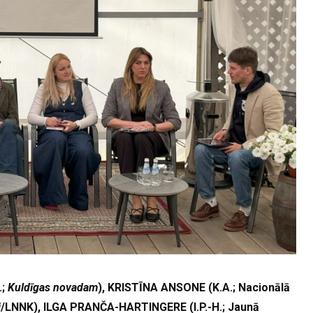
;
Kuldīgas novadam
), KRISTĪNA ANSONE (K.A.; Nacionālā
i
/LNNK), ILGA PRANČA-HARTINGERE (I.P.-H.; Jaunā