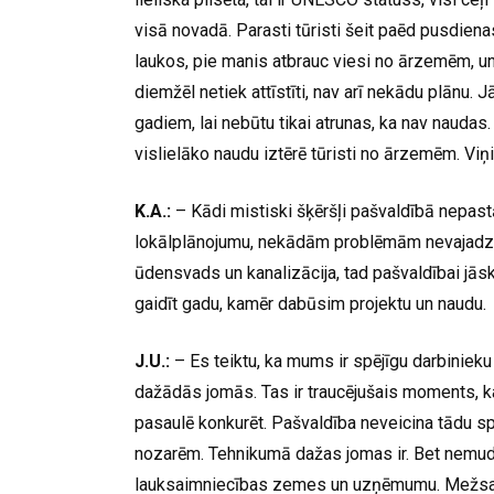
visā novadā. Parasti tūristi šeit paēd pusdien
laukos, pie manis atbrauc viesi no ārzemēm, un 
diemžēl netiek attīstīti, nav arī nekādu plānu
gadiem, lai nebūtu tikai atrunas, ka nav naudas
vislielāko naudu iztērē tūristi no ārzemēm. Viņi c
K.A.:
– Kādi mistiski šķēršļi pašvaldībā nepastā
lokālplānojumu, nekādām problēmām nevajadzētu 
ūdensvads un kanalizācija, tad pašvaldībai jāska
gaidīt gadu, kamēr dabūsim projektu un naudu.
J.U.:
– Es teiktu, ka mums ir spējīgu darbinieku d
dažādās jomās. Tas ir traucējušais moments, k
pasaulē konkurēt. Pašvaldība neveicina tādu 
nozarēm. Tehnikumā dažas jomas ir. Bet nemudi
lauksaimniecības zemes un uzņēmumu. Mežsaimn