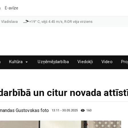
a
E-avīze
 Vladislava
+19° C, vējš 4.45 m/s, R-DR vēja virziens
a
Kultūra
Uzņēmējdarbība
Viedokļi
Video
Pro
rbībā un citur novada attīst
 Amandas Gustovskas foto
13:11 - 30.05.2025
160