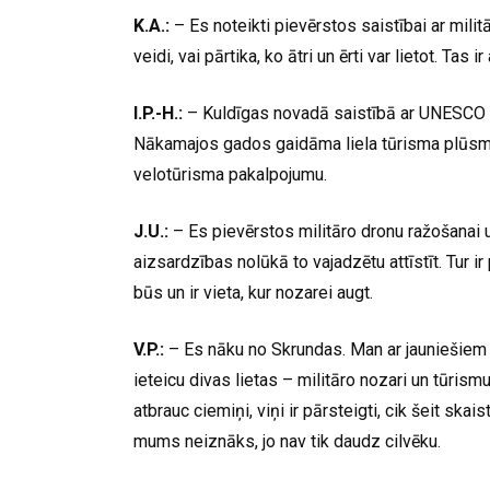
K.A.:
– Es noteikti pievērstos saistībai ar militā
veidi, vai pārtika, ko ātri un ērti var lietot. Tas 
I.P.-H.:
– Kuldīgas novadā saistībā ar UNESCO 
Nākamajos gados gaidāma liela tūrisma plūsma
velotūrisma pakalpojumu.
J.U.:
– Es pievērstos militāro dronu ražošanai u
aizsardzības nolūkā to vajadzētu attīstīt. Tur i
būs un ir vieta, kur nozarei augt.
V.P.:
– Es nāku no Skrundas. Man ar jauniešiem bi
ieteicu divas lietas – militāro nozari un tūrism
atbrauc ciemiņi, viņi ir pārsteigti, cik šeit skai
mums neiznāks, jo nav tik daudz cilvēku.