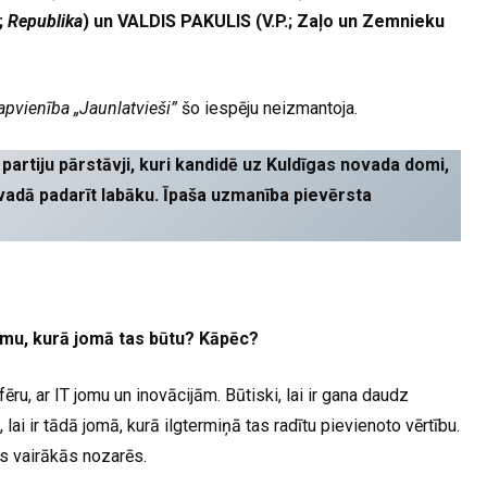
;
Republika
) un VALDIS PAKULIS (V.P.; Zaļo un Zemnieku
apvienība „Jaunlatvieši”
šo iespēju neizmantoja.
 partiju pārstāvji, kuri kandidē uz Kuldīgas novada domi,
ovadā padarīt labāku. Īpaša uzmanība pievērsta
umu, kurā jomā tas būtu? Kāpēc?
ru, ar IT jomu un inovācijām. Būtiski, lai ir gana daudz
lai ir tādā jomā, kurā ilgtermiņā tas radītu pievienoto vērtību.
ies vairākās nozarēs.