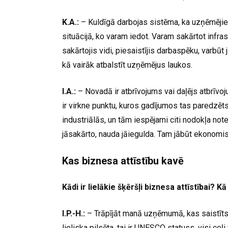
K.A.:
– Kuldīgā darbojas sistēma, ka uzņēmējiem a
situācijā, ko varam iedot. Varam sakārtot infra
sakārtojis vidi, piesaistījis darbaspēku, varbūt
kā vairāk atbalstīt uzņēmējus laukos.
I.A.:
– Novadā ir atbrīvojums vai daļējs atbrī
ir virkne punktu, kuros gadījumos tas paredzēts
industriālās, un tām iespējami citi nodokļa note
jāsakārto, nauda jāiegulda. Tam jābūt ekonom
Kas biznesa attīstību kavē
Kādi ir lielākie šķēršļi biznesa attīstībai? K
I.P.-H.:
– Trāpījāt manā uzņēmumā, kas saistīts ar
lieliska pilsēta, tai ir UNESCO statuss, visi ceļ