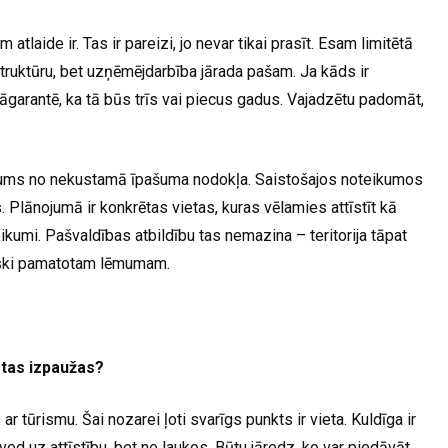
tlaide ir. Tas ir pareizi, jo nevar tikai prasīt. Esam limitētā
struktūru, bet uzņēmējdarbība jārada pašam. Ja kāds ir
 jāgarantē, ka tā būs trīs vai piecus gadus. Vajadzētu padomāt,
vojums no nekustamā īpašuma nodokļa. Saistošajos noteikumos
. Plānojumā ir konkrētas vietas, kuras vēlamies attīstīt kā
ikumi. Pašvaldības atbildību tas nemazina – teritorija tāpat
iski pamatotam lēmumam.
ā tas izpaužas?
 tūrismu. Šai nozarei ļoti svarīgs punkts ir vieta. Kuldīga ir
i ved uz attīstību, bet ne laukos. Būtu jāredz, ko var piedāvāt