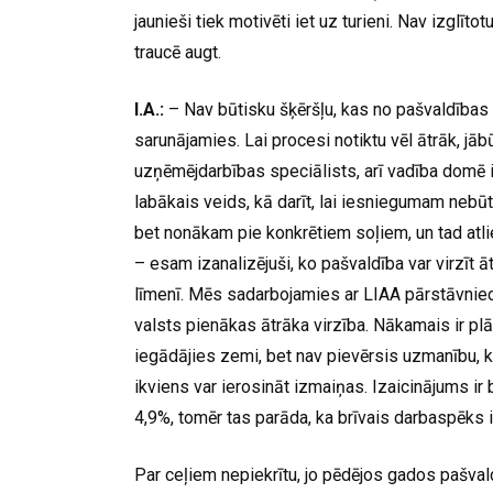
jaunieši tiek motivēti iet uz turieni. Nav izglī
traucē augt.
I.A.:
– Nav būtisku šķēršļu, kas no pašvaldības 
sarunājamies. Lai procesi notiktu vēl ātrāk, j
uzņēmējdarbības speciālists, arī vadība domē ir
labākais veids, kā darīt, lai iesniegumam nebū
bet nonākam pie konkrētiem soļiem, un tad atlie
– esam izanalizējuši, ko pašvaldība var virzīt āt
līmenī. Mēs sadarbojamies ar LIAA pārstāvnie
valsts pienākas ātrāka virzība. Nākamais ir pl
iegādājies zemi, bet nav pievērsis uzmanību, ko t
ikviens var ierosināt izmaiņas. Izaicinājums i
4,9%, tomēr tas parāda, ka brīvais darbaspēks i
Par ceļiem nepiekrītu, jo pēdējos gados pašvald