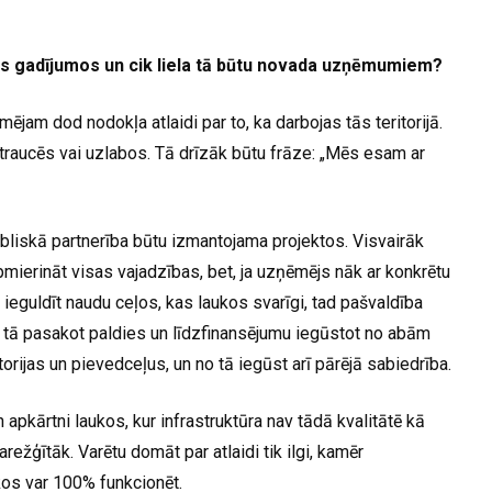
s gadījumos un cik liela tā būtu novada uzņēmumiem?
ējam dod nodokļa atlaidi par to, ka darbojas tās teritorijā.
traucēs vai uzlabos. Tā drīzāk būtu frāze: „Mēs esam ar
ubliskā partnerība būtu izmantojama projektos. Visvairāk
apmierināt visas vajadzības, bet, ja uzņēmējs nāk ar konkrētu
ieguldīt naudu ceļos, kas laukos svarīgi, tad pašvaldība
tā pasakot paldies un līdzfinansējumu iegūstot no abām
ijas un pievedceļus, un no tā iegūst arī pārējā sabiedrība.
 apkārtni laukos, kur infrastruktūra nav tādā kvalitātē kā
ežģītāk. Varētu domāt par atlaidi tik ilgi, kamēr
kos var 100% funkcionēt.