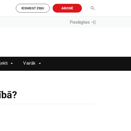
IESNIEGT ZIŅU
ABONĒ
Pieslēgties
jekti
Vairāk
ībā?