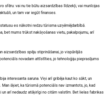
ro sfēru: vai nu tie būtu aizsardzības līdzekļi, vai munīcijas
ir aktuāli, un tam var iegūt finanses.
statusu es nākotni redzu tūrisma uzņēmējdarbībā.
, bet mums trūkst nakšņošanas vietu, pakalpojumu, arī
n aizsardzības spēju stiprināšanai, jo vispārējās
r potenciāls novadam attīstīties, jo tehnoloģiju pieprasījums
ja interesanta saruna. Viņi arī gribēja kaut ko sākt, un
u. Man šķiet, ka tūrismā potenciāls nav izmantots, jo, kad
sti un arī nedaudz atšķirīgi no citām valstīm. Bet lielas fabrikas