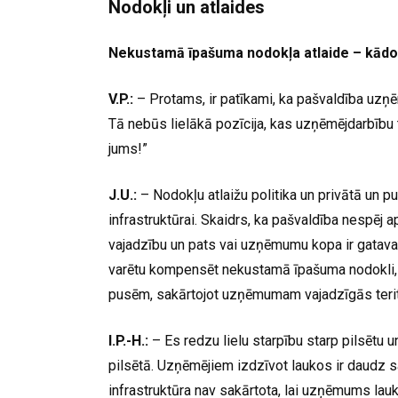
Nodokļi un atlaides
Nekustamā īpašuma nodokļa atlaide – kādo
V.P.:
– Protams, ir patīkami, ka pašvaldība uzņēm
Tā nebūs lielākā pozīcija, kas uzņēmējdarbību 
jums!”
J.U.:
– Nodokļu atlaižu politika un privātā un p
infrastruktūrai. Skaidrs, ka pašvaldība nespēj 
vajadzību un pats vai uzņēmumu kopa ir gatava 
varētu kompensēt nekustamā īpašuma nodokli, 
pusēm, sakārtojot uzņēmumam vajadzīgās teritor
I.P.-H.:
– Es redzu lielu starpību starp pilsētu un
pilsētā. Uzņēmējiem izdzīvot laukos ir daudz sar
infrastruktūra nav sakārtota, lai uzņēmums lau