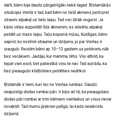
darīt, bērni bija daudz pārgalvīgāki nekā tagad. Bīstamākās
situācijas Ventā ir tad, kad bērni no lielā akmens peld pret
straumi atpakaļ uz lielo laipu. Tad viņi ātrāk nogurst. Ja
kāds vēlas aizpeldēt līdz akmenim, es ieteiktu atpakaļ
peldēt uz mazo laipu. Taču kopumā mūsu, Kuldīgas, bērni
saprot, ko nozīmē straume un dziļums, jo pie Ventas ir
izauguši. Reizēm bērni ap 10–12 gadiem uz peldvietu nāk
bez vecākiem. Jautāju, kur mamma, tētis. Viņi atbild, ka
tepat vien esot, bet patiesībā viņu te nav. Tad aizrādu, ka
bez pieaugušo klātbūtnes peldēties nedrīkst.
Bīstamāk ir tiem, kuri lec no Ventas rumbas. Daudzi
neapzinīgi dodas rumbai pāri. Ir bijis arī tā, ka pieaugušais
dodas pāri rumbai ar trim bērniem vienlaikus un visus nevar
novaktēt. Tad mums jāskrien palīgā, lai kāds neiekristu
dziļumā.