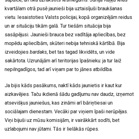
kvartālam otrā pusē jaunieši bija uztaisījuši braukšanas
vietu. Iesaistoties Valsts policijai, kopā organizējām reidus
un ar situāciju tikām galā. Tur tiešām situācija bija
sasāpējusi. Jaunieši brauca bez vadītāja apliecības, bez
mopēdu apliecībām, skūteri nebija tehniskā kārtībā. Bija
izveidojies
bardaks
, bet tas tagad likvidēts, un vide
sakārtota. Uzrunājām arī teritorijas īpašnieku: ja tur laiž
nepilngadīgos, tad arī viņam par to jānes atbildība.
Ja bijis kāds pasākums, naktī kāds jaunietis ir kaut kur
aizkavējies. Taču ikdienā šādu gadījumu nav daudz, izņemot
atsevišķus jauniešus, kas zināmi arī bāriņtiesai un
sociālajam dienestam. Vecāki par viņiem īpaši nerūpējas.
Viņi bijuši uz mūsu komisijām, ir vairākkārt sodīti, bet
uzlabojumi nav jūtami. Tās ir lielākās rūpes.