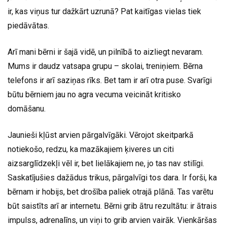
ir, kas viņus tur dažkārt uzrunā? Pat kaitīgas vielas tiek
piedāvātas.
Arī mani bērni ir šajā vidē, un pilnībā to aizliegt nevaram.
Mums ir daudz vatsapa grupu – skolai, treniņiem. Bērna
telefons ir arī saziņas rīks. Bet tam ir arī otra puse. Svarīgi
būtu bērniem jau no agra vecuma veicināt kritisko
domāšanu.
Jaunieši kļūst arvien pārgalvīgāki. Vērojot skeitparkā
notiekošo, redzu, ka mazākajiem ķiveres un citi
aizsarglīdzekļi vēl ir, bet lielākajiem ne, jo tas nav stilīgi.
Saskatījušies dažādus trikus, pārgalvīgi tos dara. Ir forši, ka
bērnam ir hobijs, bet drošība paliek otrajā plānā. Tas varētu
būt saistīts arī ar internetu. Bērni grib ātru rezultātu: ir ātrais
impulss, adrenalīns, un viņi to grib arvien vairāk. Vienkāršas