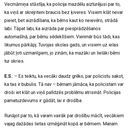
Vecmāmiņa stāstīja, ka policija mazdēlu aizturējusi par to,
ka viņš ar skrejriteni braucis bez ķiveres. Visiem klāt nevar
pieiet, bet aizrādīšana, ka bērns kaut ko neievēro, strādā
labi. Tāpat labi, ka aizrāda par piesprādzēšanos
automašīnā, par bērnu sēdeklīšiem. Vienmēr būs tādi, kas
likumus pārkāpj. Tuvojas skolas gads, un visiem uz ielas
jābūt ļoti uzmanīgiem, jo zinām, ka mazāki un lielāki bērni
tur skries.
E.S.
: – Es teiktu, ka vecāki daudz grēko, par policistu sakot,
ka tas ir bubulis. Tā nav – bērnam jāmāca, ka policistam var
droši iet klāt un viņš palīdzēs problēmu atrisināt. Policijas
pamatuzdevums ir gādāt, lai ir drošība.
Runājot par to, kā varam vairāk par drošību mācīt, vecākiem
vajag dažādas lietas izmēģināt kopā ar bērniem. Manam