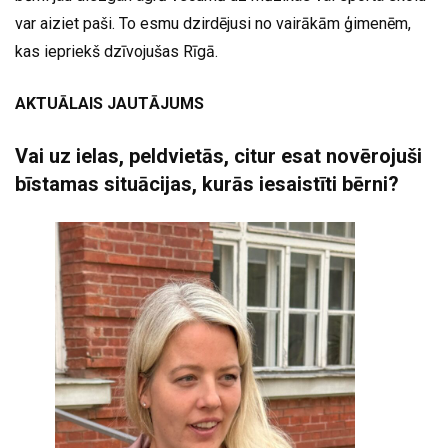
var aiziet paši. To esmu dzirdējusi no vairākām ģimenēm,
kas iepriekš dzīvojušas Rīgā.
AKTUĀLAIS JAUTĀJUMS
Vai uz ielas, peldvietās, citur esat novērojuši
bīstamas situācijas, kurās iesaistīti bērni?