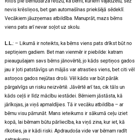
Rītos pie bērnudārza redzu, ka bērni, kuriem vajadzētu, sēž
nevis krēsliņos, bet gan automašīnas priekšējā sēdeklī.
Vecākiem jāuzņemas atbildība. Manuprāt, mazs bērns
viens pats arī nevar soļot uz skolu.
L.L.
: – Likumā ir noteikts, ka bērns viens pats drīkst būt no
septiņiem gadiem. Bet man vienmēr ir piebilde: katram
pieaugušajam savs bērns jānovērtē, jo kāds septiņos gados
jau ir ļoti patstāvīgs un mājās var atrasties viens, bet citi vēl
astoņos gados nejūtas droši. Vēl kāds var būt pārāk
pārgalvīgs un risku neizvērtē. Jāvērtē arī tas, cik tāls un
kāds ceļš ir līdz mācību iestādei. Bērniem jāstāsta, kā
jārīkojas, ja viņš apmaldījies. Tā ir vecāku atbildība – ar
bērnu visu pārrunāt. Mans ieteikums ir sākumā ceļu iziet
kopā, lai bērnam būtu pārliecība, ka viņš zina, kur iet, kā
rīkoties, ja ir kādi riski. Apdraudoša vide var bērnam radīt
satraukumu.