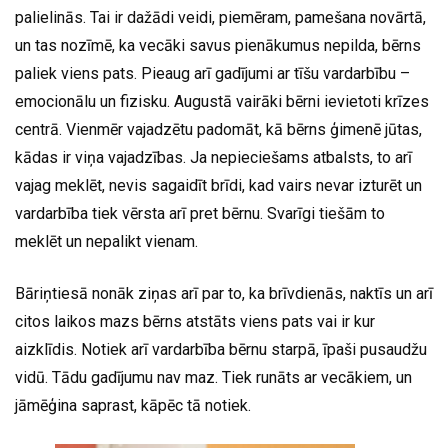
palielinās. Tai ir dažādi veidi, piemēram, pamešana novārtā,
un tas nozīmē, ka vecāki savus pienākumus nepilda, bērns
paliek viens pats. Pieaug arī gadījumi ar tīšu vardarbību –
emocionālu un fizisku. Augustā vairāki bērni ievietoti krīzes
centrā. Vienmēr vajadzētu padomāt, kā bērns ģimenē jūtas,
kādas ir viņa vajadzības. Ja nepieciešams atbalsts, to arī
vajag meklēt, nevis sagaidīt brīdi, kad vairs nevar izturēt un
vardarbība tiek vērsta arī pret bērnu. Svarīgi tiešām to
meklēt un nepalikt vienam.
Bāriņtiesā nonāk ziņas arī par to, ka brīvdienās, naktīs un arī
citos laikos mazs bērns atstāts viens pats vai ir kur
aizklīdis. Notiek arī vardarbība bērnu starpā, īpaši pusaudžu
vidū. Tādu gadījumu nav maz. Tiek runāts ar vecākiem, un
jāmēģina saprast, kāpēc tā notiek.