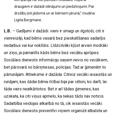
draugiem ir dažādi vilinājumi un piedzīvojumi. Par
drošību ļoti jādomā un ar bērniem jārunā,” mudina
Ligita Bergmane.
L.B.
: – Gadījumi ir dažādi: vieni ir smagi un ilgstoši, citi ir
vienreizēji, kad bērns vasarā bez pieskatīšanas sadarījis
nedarbus vai kur noklīdis. Līdzcilvēki kļūst arvien modrāki
un ziņo, ja pamanīts kāds bērns bez vecāku aprūpes.
Sociālais dienests informāciju saņem nevis no vecākiem,
bet pārsvarā no bāriņtiesas, policijas. Tad ar ģimenēm to
pārrunājam. Attieksme ir dažāda. Citreiz vecāki iesaistās un
runājam, kas šādai bērna rīcībai bija par cēloni, ko darīt, lai
tāda vairs neatkārtotos. Bet ir arī tādas ģimenes, kas
uzskata, ka citi viņus apmelo, ka nekas tāds nav noticis.
Sadarbība veidojas atkarībā no tā, cik iesaistās vecāki.
Sociālais dienests preventīvi viņiem organizē atbalsta un