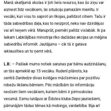
Manā skatījumā skolas ir ļoti liels resurss, kas šo ziņu var
aiznest līdz vecākiem, lai situāciju pamazām mainītu. Ir
vecāki, kuri visu to saprot un rīkojas, palīdzot citiem. Taču ir
tāda sabiedrības daļa, kas to neizprot, neko nav dzirdējusi
vai arī neņem vērā. Manuprāt, piemēri palīdz vislabāk. Ik pa
laikam Labklājības ministrija rīko dažādas akcijas un mēģina
sabiedrību informēt. Jautājums – cik tā ir gatava
ieklausīties un to ņemt vērā.
L.B.
: – Pašlaik mums notiek sarunas par bērnu audzināšanu,
un tās apmeklē ap 15 vecāku. Rudenī plānots, ka
centrā
Dardedze
divas kolēģes mācīsimies par pozitīvu
robežu likšanu bērniem. Pēc mācībām šo informāciju
nesīsim tiem vecākiem, kuriem bērni ir pirmsskolas
vecumā. Esmu runājusi ar Ēdoles kluba
Depo
jauniešiem,
pārrunājām tādas tēmas kā mobings, vardarbība. Bija arī