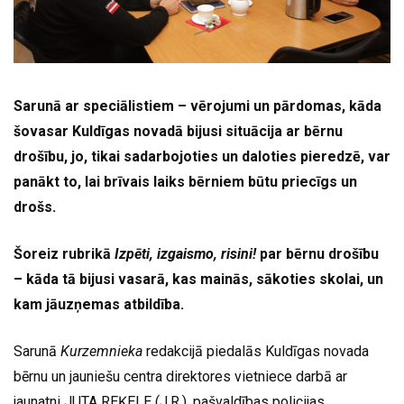
Sarunā ar speciālistiem – vērojumi un pārdomas, kāda
šovasar Kuldīgas novadā bijusi situācija ar bērnu
drošību, jo, tikai sadarbojoties un daloties pieredzē, var
panākt to, lai brīvais laiks bērniem būtu priecīgs un
drošs.
Šoreiz rubrikā
Izpēti, izgaismo, risini!
par bērnu drošību
– kāda tā bijusi vasarā, kas mainās, sākoties skolai, un
kam jāuzņemas atbildība.
Sarunā
Kurzemnieka
redakcijā piedalās Kuldīgas novada
bērnu un jauniešu centra direktores vietniece darbā ar
jaunatni JUTA REĶELE (J.R.), pašvaldības policijas