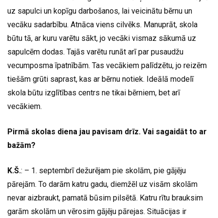
uz sapulci un kopīgu darbošanos, lai veicinātu bērnu un
vecāku sadarbību. Atnāca viens cilvēks. Manuprāt, skola
būtu tā, ar kuru varētu sākt, jo vecāki vismaz sākumā uz
sapulcēm dodas. Tajās varētu runāt arī par pusaudžu
vecumposma īpatnībām. Tas vecākiem palīdzētu, jo reizēm
tiešām grūti saprast, kas ar bērnu notiek. Ideālā modelī
skola būtu izglītības centrs ne tikai bērniem, bet arī
vecākiem.
Pirmā skolas diena jau pavisam drīz. Vai sagaidāt to ar
bažām?
K.Š.
: – 1. septembrī dežurējam pie skolām, pie gājēju
pārejām. To darām katru gadu, diemžēl uz visām skolām
nevar aizbraukt, pamatā būsim pilsētā. Katru rītu brauksim
garām skolām un vērosim gājēju pārejas. Situācijas ir