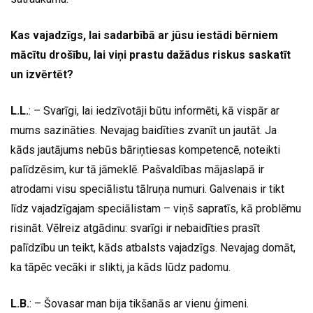
Kas vajadzīgs, lai sadarbībā ar jūsu iestādi bērniem
mācītu drošību, lai viņi prastu dažādus riskus saskatīt
un izvērtēt?
L.L.
: – Svarīgi, lai iedzīvotāji būtu informēti, kā vispār ar
mums sazināties. Nevajag baidīties zvanīt un jautāt. Ja
kāds jautājums nebūs bāriņtiesas kompetencē, noteikti
palīdzēsim, kur tā jāmeklē. Pašvaldības mājaslapā ir
atrodami visu speciālistu tālruņa numuri. Galvenais ir tikt
līdz vajadzīgajam speciālistam – viņš sapratīs, kā problēmu
risināt. Vēlreiz atgādinu: svarīgi ir nebaidīties prasīt
palīdzību un teikt, kāds atbalsts vajadzīgs. Nevajag domāt,
ka tāpēc vecāki ir slikti, ja kāds lūdz padomu.
L.B.
: – Šovasar man bija tikšanās ar vienu ģimeni.