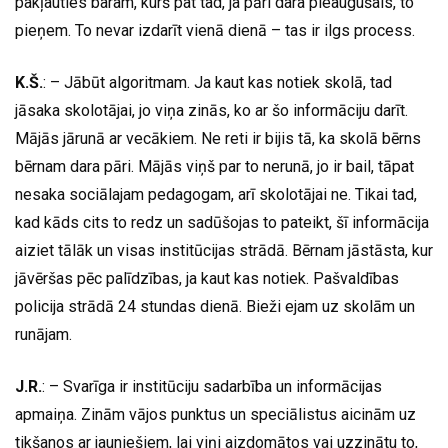
pakļauties baram, kurš pat tad, ja pāri dara pieaugušais, to
pieņem. To nevar izdarīt vienā dienā – tas ir ilgs process.
K.Š.
: – Jābūt algoritmam. Ja kaut kas notiek skolā, tad
jāsaka skolotājai, jo viņa zinās, ko ar šo informāciju darīt.
Mājās jārunā ar vecākiem. Ne reti ir bijis tā, ka skolā bērns
bērnam dara pāri. Mājās viņš par to nerunā, jo ir bail, tāpat
nesaka sociālajam pedagogam, arī skolotājai ne. Tikai tad,
kad kāds cits to redz un sadūšojas to pateikt, šī informācija
aiziet tālāk un visas institūcijas strādā. Bērnam jāstāsta, kur
jāvēršas pēc palīdzības, ja kaut kas notiek. Pašvaldības
policija strādā 24 stundas dienā. Bieži ejam uz skolām un
runājam.
J.R.
: – Svarīga ir institūciju sadarbība un informācijas
apmaiņa. Zinām vājos punktus un speciālistus aicinām uz
tikšanos ar jauniešiem, lai viņi aizdomātos vai uzzinātu to,