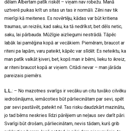
dēlam Albertam patīk riskēt – viņam nav robežu. Manā
uztverē puikas krīt un sitas un tas ir normāli. Zēni nav tik
mierīgi kā meitenes. Es novērtēju, kādas var būt kritiena
traumas, un reizēs, kad saku, ka tā nedrīkst, bet dēls netic,
saku, lai pārbauda. Mūžīgie aizliegumi nestrādā. Tāpēc
labāk lai pamēģina kopā ar vecākiem. Piemēram, braucot ar
riteni pa lapām, varu pateikt, kāpēc var slīdēt. Es neteiktu, ka
man patīk valkāt ķiveri, bet, kopš man ir bērni, lieku to ikreiz,
ar riteni braucot kopā ar viņiem. Citādi nevar – man jārāda
pareizais piemērs.
L.L.
: – No mazotnes svarīgs ir vecāku un citu tuvāko cilvēku
iedrošinājums, iemācoties būt pārliecinātam par sevi, spēt
par sevi pastāvēt, pateikt
nē
. Tas risku daudzkārt mazinātu,
jo tad bērns neskries līdzi pārējiem un neļaus sev darīt pāri.
Svarīgi būt drošam, pārliecinātam, nevis tādam, kurš grib