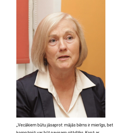
„Vecākiem būtu jāsaprot: mājās bērns ir mierīgs, bet
kompānijā var būt pavisam citādāks. Kopā ar