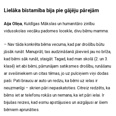
Lielāka bīstamība bija pie gājēju pārejām
Aija Oliņa
, Kuldīgas Mākslas un humanitāro zinību
vidusskolas vecāku padomes locekle, divu bērnu mamma:
– Nav tāda konkrēta bērna vecuma, kad par drošību būtu
jāsāk runāt. Manuprāt, tas audzināšanā jāievieš jau no brīža,
kad bērni sāk runāt, staigāt. Tagad, kad man skolā (2. un 3.
klasē) iet abi bērni, pārrunājam satiksmes drošību, runāšanu
ar svešiniekiem un citas tēmas, jo uz pulciņiem viņi dodas
paši. Pati braucu ar auto un redzu, ka bērni uz ielas ir
neuzmanīgi – skrien pāri nepaskatoties. Citreiz redzēts, ka
bērns iet ar telefonu rokās un nemana, ka iet pāri ielai. Ir
bijušas reizes, kad esmu apstājusies un aizgājusi ar šiem
bērniem aprunāties.