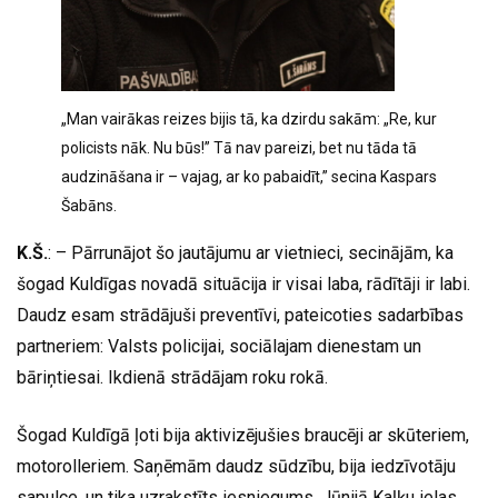
„Man vairākas reizes bijis tā, ka dzirdu sakām: „Re, kur
policists nāk. Nu būs!” Tā nav pareizi, bet nu tāda tā
audzināšana ir – vajag, ar ko pabaidīt,” secina Kaspars
Šabāns.
K.Š.
: – Pārrunājot šo jautājumu ar vietnieci, secinājām, ka
šogad Kuldīgas novadā situācija ir visai laba, rādītāji ir labi.
Daudz esam strādājuši preventīvi, pateicoties sadarbības
partneriem: Valsts policijai, sociālajam dienestam un
bāriņtiesai. Ikdienā strādājam roku rokā.
Šogad Kuldīgā ļoti bija aktivizējušies braucēji ar skūteriem,
motorolleriem. Saņēmām daudz sūdzību, bija iedzīvotāju
sapulce, un tika uzrakstīts iesniegums. Jūnijā Kaļķu ielas