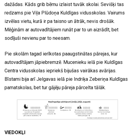
dažādas. Kāds grib bērnu izlaist tuvāk skolai. Sevišķi tas
redzams pie Viļa Plūdoņa Kuldīgas vidusskolas. Vairums
izvēlas vietu, kurā ir pa taisno un ātrāk, nevis drošāk.
Mēģinām ar autovadītājiem runāt par to un aizrādīt, bet
sodījuši nevienu par to neesam.
Pie skolām tagad ierīkotas paaugstinātas pārejas, kur
autovadītājam jāpiebremzē. Mucenieku ielā pie Kuldīgas
Centra vidusskolas iepriekš bijušas vairākas avārijas.
Bīstami bija arī Jelgavas ielā pie Indriķa Zeberiņa Kuldīgas
pamatskolas, bet tur gājēju pāreja pārcelta tālāk.
VIEDOKĻI