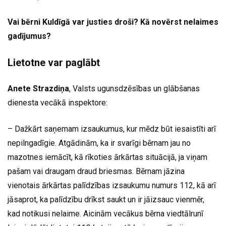
Vai bērni Kuldīgā var justies droši? Kā novērst nelaimes
gadījumus?
Lietotne var paglābt
Anete Strazdiņa
, Valsts ugunsdzēsības un glābšanas
dienesta vecākā inspektore:
– Dažkārt saņemam izsaukumus, kur mēdz būt iesaistīti arī
nepilngadīgie. Atgādinām, ka ir svarīgi bērnam jau no
mazotnes iemācīt, kā rīkoties ārkārtas situācijā, ja viņam
pašam vai draugam draud briesmas. Bērnam jāzina
vienotais ārkārtas palīdzības izsaukumu numurs 112, kā arī
jāsaprot, ka palīdzību drīkst saukt un ir jāizsauc vienmēr,
kad notikusi nelaime. Aicinām vecākus bērna viedtālrunī