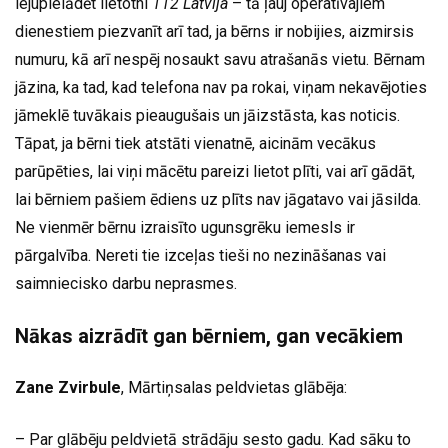
lejupielādēt lietotni
112 Latvija
– tā ļauj operatīvajiem
dienestiem piezvanīt arī tad, ja bērns ir nobijies, aizmirsis
numuru, kā arī nespēj nosaukt savu atrašanās vietu. Bērnam
jāzina, ka tad, kad telefona nav pa rokai, viņam nekavējoties
jāmeklē tuvākais pieaugušais un jāizstāsta, kas noticis.
Tāpat, ja bērni tiek atstāti vienatnē, aicinām vecākus
parūpēties, lai viņi mācētu pareizi lietot plīti, vai arī gādāt,
lai bērniem pašiem ēdiens uz plīts nav jāgatavo vai jāsilda.
Ne vienmēr bērnu izraisīto ugunsgrēku iemesls ir
pārgalvība. Nereti tie izceļas tieši no nezināšanas vai
saimniecisko darbu neprasmes.
Nākas aizrādīt gan bērniem, gan vecākiem
Zane Zvirbule
, Mārtiņsalas peldvietas glābēja:
– Par glābēju peldvietā strādāju sesto gadu. Kad sāku to