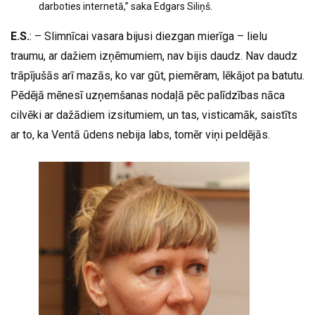
darboties internetā,” saka Edgars Siliņš.
E.S.
: – Slimnīcai vasara bijusi diezgan mierīga – lielu
traumu, ar dažiem izņēmumiem, nav bijis daudz. Nav daudz
trāpījušās arī mazās, ko var gūt, piemēram, lēkājot pa batutu.
Pēdējā mēnesī uzņemšanas nodaļā pēc palīdzības nāca
cilvēki ar dažādiem izsitumiem, un tas, visticamāk, saistīts
ar to, ka Ventā ūdens nebija labs, tomēr viņi peldējās.