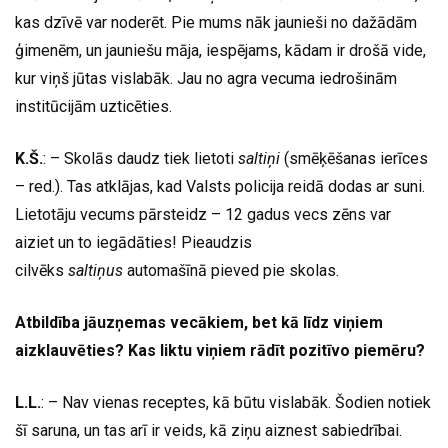
kas dzīvē var noderēt. Pie mums nāk jaunieši no dažādām
ģimenēm, un jauniešu māja, iespējams, kādam ir drošā vide,
kur viņš jūtas vislabāk. Jau no agra vecuma iedrošinām
institūcijām uzticēties.
K.Š.
: – Skolās daudz tiek lietoti
saltiņi
(smēķēšanas ierīces
– red.). Tas atklājas, kad Valsts policija reidā dodas ar suni.
Lietotāju vecums pārsteidz – 12 gadus vecs zēns var
aiziet un to iegādāties! Pieaudzis
cilvēks
saltiņus
automašīnā pieved pie skolas.
Atbildība jāuzņemas vecākiem, bet kā līdz viņiem
aizklauvēties? Kas liktu viņiem rādīt pozitīvo piemēru?
L.L.
: – Nav vienas receptes, kā būtu vislabāk. Šodien notiek
šī saruna, un tas arī ir veids, kā ziņu aiznest sabiedrībai.