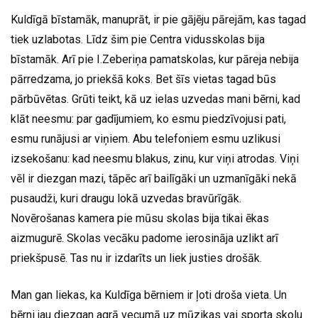
Kuldīgā bīstamāk, manuprāt, ir pie gājēju pārejām, kas tagad
tiek uzlabotas. Līdz šim pie Centra vidusskolas bija
bīstamāk. Arī pie I.Zeberiņa pamatskolas, kur pāreja nebija
pārredzama, jo priekšā koks. Bet šīs vietas tagad būs
pārbūvētas. Grūti teikt, kā uz ielas uzvedas mani bērni, kad
klāt neesmu: par gadījumiem, ko esmu piedzīvojusi pati,
esmu runājusi ar viņiem. Abu telefoniem esmu uzlikusi
izsekošanu: kad neesmu blakus, zinu, kur viņi atrodas. Viņi
vēl ir diezgan mazi, tāpēc arī bailīgāki un uzmanīgāki nekā
pusaudži, kuri draugu lokā uzvedas bravūrīgāk.
Novērošanas kamera pie mūsu skolas bija tikai ēkas
aizmugurē. Skolas vecāku padome ierosināja uzlikt arī
priekšpusē. Tas nu ir izdarīts un liek justies drošāk.
Man gan liekas, ka Kuldīga bērniem ir ļoti droša vieta. Un
bērni jau diezgan agrā vecumā uz mūzikas vai sporta skolu