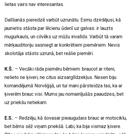
lietas vairs nav interesantas.
Dalīšanās pieredzē varbūt uzrunātu. Esmu dzirdējusi, kā
jaunietis stāsta par lēcienu ūdenī uz galvas: ir lauzts
mugurkauls, un cilvēks uz mūžu invalīds. Varbūt tā varam
mērķauditoriju sasniegt ar konkrētiem piemēriem. Nevis
skolotāja stāsts uzrunā, bet reālie piemēri.
K.Š.
: – Vecāki rāda piemēru bērniem: braucot ar riteni,
nelieto ne ķiveri, ne citus aizsarglīdzekļus. Nesen biju
komandējumā Norvēģijā, un tur mani pārsteidza tas, ka ar
ķiverēm brauc visi. Mums jau nomainījušās paaudzes, bet
uz priekšu netiekam.
E.S.
: – Redzēju, kā šovasar pieaugušais brauc ar motociklu,
bet bērns sēž viņam priekšā. Labi, ka bija vismaz ķivere.