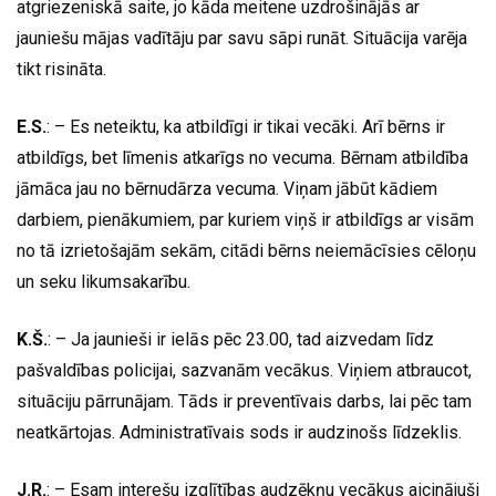
atgriezeniskā saite, jo kāda meitene uzdrošinājās ar
jauniešu mājas vadītāju par savu sāpi runāt. Situācija varēja
tikt risināta.
E.S.
: – Es neteiktu, ka atbildīgi ir tikai vecāki. Arī bērns ir
atbildīgs, bet līmenis atkarīgs no vecuma. Bērnam atbildība
jāmāca jau no bērnudārza vecuma. Viņam jābūt kādiem
darbiem, pienākumiem, par kuriem viņš ir atbildīgs ar visām
no tā izrietošajām sekām, citādi bērns neiemācīsies cēloņu
un seku likumsakarību.
K.Š.
: – Ja jaunieši ir ielās pēc 23.00, tad aizvedam līdz
pašvaldības policijai, sazvanām vecākus. Viņiem atbraucot,
situāciju pārrunājam. Tāds ir preventīvais darbs, lai pēc tam
neatkārtojas. Administratīvais sods ir audzinošs līdzeklis.
J.R.
: – Esam interešu izglītības audzēkņu vecākus aicinājuši