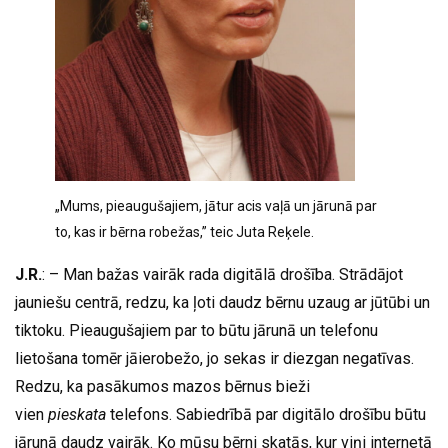
„Mums, pieaugušajiem, jātur acis vaļā un jārunā par
to, kas ir bērna robežas,” teic Juta Reķele.
J.R.
: – Man bažas vairāk rada digitālā drošība. Strādājot
jauniešu centrā, redzu, ka ļoti daudz bērnu uzaug ar jūtūbi un
tiktoku. Pieaugušajiem par to būtu jārunā un telefonu
lietošana tomēr jāierobežo, jo sekas ir diezgan negatīvas.
Redzu, ka pasākumos mazos bērnus bieži
vien
pieskata
telefons. Sabiedrībā par digitālo drošību būtu
jārunā daudz vairāk. Ko mūsu bērni skatās, kur viņi internetā