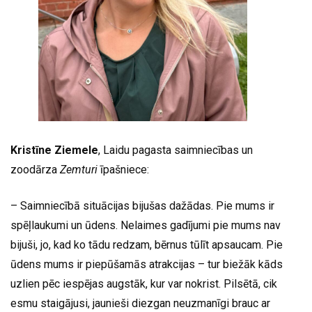
Kristīne Ziemele
, Laidu pagasta saimniecības un
zoodārza
Zemturi
īpašniece:
– Saimniecībā situācijas bijušas dažādas. Pie mums ir
spēļlaukumi un ūdens. Nelaimes gadījumi pie mums nav
bijuši, jo, kad ko tādu redzam, bērnus tūlīt apsaucam. Pie
ūdens mums ir piepūšamās atrakcijas – tur biežāk kāds
uzlien pēc iespējas augstāk, kur var nokrist. Pilsētā, cik
esmu staigājusi, jaunieši diezgan neuzmanīgi brauc ar