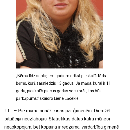
„Bērnu līdz septiņiem gadiem drīkst pieskatīt tāds
bērns, kurš sasniedzis 13 gadus. Ja māsa, kurai ir 11
gadu, pieskatīs piecus gadus vecu brāli, tas būs
pārkāpums,” skaidro Liene Lācekle.
L.L.
: – Pie mums nonāk ziņas par ģimenēm. Diemžēl
situācija neuzlabojas. Statistikas datus katru mēnesi
neapkopojam, bet kopaina ir redzama: vardarbība ģimenē