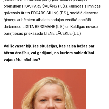
priekšnieks KASPARS ŠABĀNS (K.Š.), Kuldīgas slimnīcas
galvenais ārsts EDGARS SILIŅŠ (E.S.), sociālā dienesta
ģimeņu ar bērniem atbalsta nodaļas vecākā sociālā
darbiniece LIGITA BERGMANE (L.B.) un Kuldīgas novada
bāriņtiesas priekšsēde LIENE LĀCEKLE (L.L.).
Vai šovasar bijušas situācijas, kas raisa bažas par
bērnu drošību, vai gadījumi, no kuriem sabiedrībai
vajadzētu mācīties?