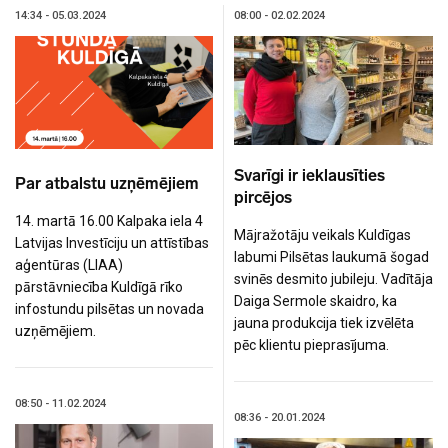
14:34 - 05.03.2024
08:00 - 02.02.2024
Svarīgi ir ieklausīties
Par atbalstu uzņēmējiem
pircējos
14. martā 16.00 Kalpaka iela 4
Mājražotāju veikals Kuldīgas
Latvijas Investīciju un attīstības
labumi Pilsētas laukumā šogad
aģentūras (LIAA)
svinēs desmito jubileju. Vadītāja
pārstāvniecība Kuldīgā rīko
Daiga Sermole skaidro, ka
infostundu pilsētas un novada
jauna produkcija tiek izvēlēta
uzņēmējiem.
pēc klientu pieprasījuma.
08:50 - 11.02.2024
08:36 - 20.01.2024