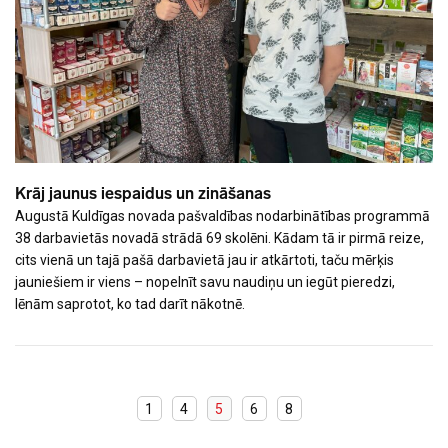
Krāj jaunus iespaidus un zināšanas
Augustā Kuldīgas novada pašvaldības nodarbinātības programmā
38 darbavietās novadā strādā 69 skolēni. Kādam tā ir pirmā reize,
cits vienā un tajā pašā darbavietā jau ir atkārtoti, taču mērķis
jauniešiem ir viens – nopelnīt savu naudiņu un iegūt pieredzi,
lēnām saprotot, ko tad darīt nākotnē.
1
4
5
6
8