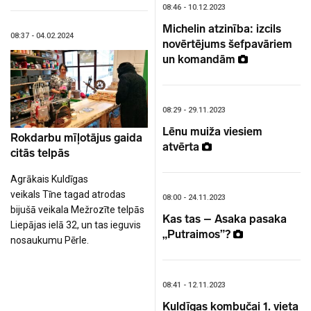
08:46 - 10.12.2023
Michelin atzinība: izcils
08:37 - 04.02.2024
novērtējums šefpavāriem
un komandām
08:29 - 29.11.2023
Lēnu muiža viesiem
Rokdarbu mīļotājus gaida
atvērta
citās telpās
Agrākais Kuldīgas
veikals Tīne tagad atrodas
08:00 - 24.11.2023
bijušā veikala Mežrozīte telpās
Kas tas – Asaka pasaka
Liepājas ielā 32, un tas ieguvis
„Putraimos”?
nosaukumu Pērle.
08:41 - 12.11.2023
Kuldīgas kombučai 1. vieta