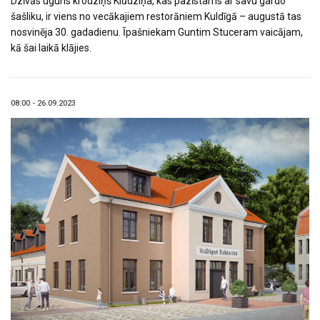
Dzīvās uguns krodziņš Klūdziņa, kas pazīstams ar savu gardo
šašliku, ir viens no vecākajiem restorāniem Kuldīgā – augustā tas
nosvinēja 30. gadadienu. Īpašniekam Guntim Stuceram vaicājam,
kā šai laikā klājies.
08:00 - 26.09.2023