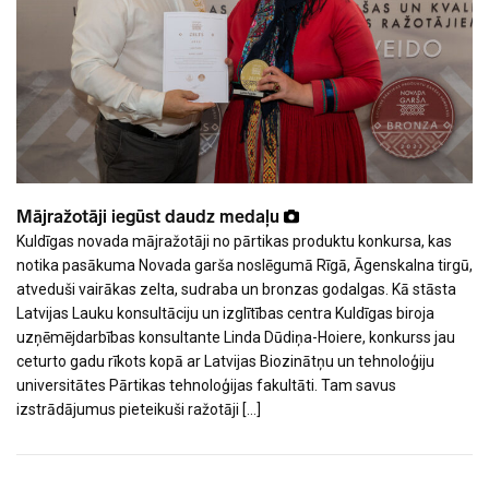
Mājražotāji iegūst daudz medaļu
Kuldīgas novada mājražotāji no pārtikas produktu konkursa, kas
notika pasākuma Novada garša noslēgumā Rīgā, Āgenskalna tirgū,
atveduši vairākas zelta, sudraba un bronzas godalgas. Kā stāsta
Latvijas Lauku konsultāciju un izglītības centra Kuldīgas biroja
uzņēmējdarbības konsultante Linda Dūdiņa-Hoiere, konkurss jau
ceturto gadu rīkots kopā ar Latvijas Biozinātņu un tehnoloģiju
universitātes Pārtikas tehnoloģijas fakultāti. Tam savus
izstrādājumus pieteikuši ražotāji […]