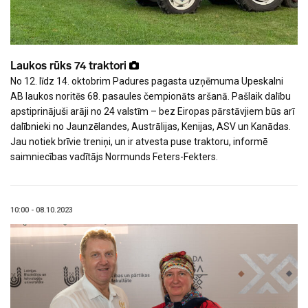
Laukos rūks 74 traktori
No 12. līdz 14. oktobrim Padures pagasta uzņēmuma Upeskalni
AB laukos noritēs 68. pasaules čempionāts aršanā. Pašlaik dalību
apstiprinājuši arāji no 24 valstīm – bez Eiropas pārstāvjiem būs arī
dalībnieki no Jaunzēlandes, Austrālijas, Kenijas, ASV un Kanādas.
Jau notiek brīvie treniņi, un ir atvesta puse traktoru, informē
saimniecības vadītājs Normunds Feters-Fekters.
10:00 - 08.10.2023