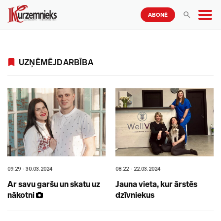
ABONĒ
UZŅĒMĒJDARBĪBA
09:29 - 30.03.2024
08:22 - 22.03.2024
Ar savu garšu un skatu uz
Jauna vieta, kur ārstēs
nākotni
dzīvniekus