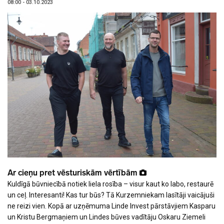
08:00 - 03.10.2023
Ar cieņu pret vēsturiskām vērtībām
Kuldīgā būvniecībā notiek liela rosība – visur kaut ko labo, restaurē
un ceļ. Interesanti! Kas tur būs? Tā Kurzemniekam lasītāji vaicājuši
ne reizi vien. Kopā ar uzņēmuma Linde Invest pārstāvjiem Kasparu
un Kristu Bergmaņiem un Lindes būves vadītāju Oskaru Ziemeli