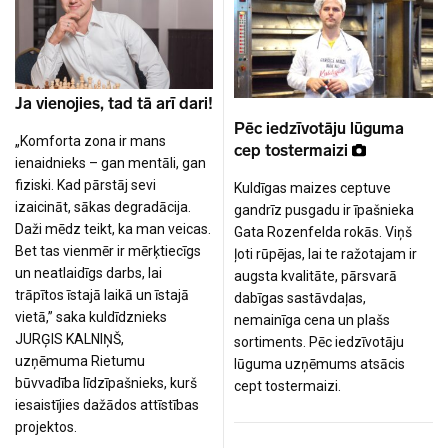
Ja vienojies, tad tā arī dari!
Pēc iedzīvotāju lūguma
„Komforta zona ir mans
cep tostermaizi
ienaidnieks – gan mentāli, gan
fiziski. Kad pārstāj sevi
Kuldīgas maizes ceptuve
izaicināt, sākas degradācija.
gandrīz pusgadu ir īpašnieka
Daži mēdz teikt, ka man veicas.
Gata Rozenfelda rokās. Viņš
Bet tas vienmēr ir mērķtiecīgs
ļoti rūpējas, lai te ražotajam ir
un neatlaidīgs darbs, lai
augsta kvalitāte, pārsvarā
trāpītos īstajā laikā un īstajā
dabīgas sastāvdaļas,
vietā,” saka kuldīdznieks
nemainīga cena un plašs
JURĢIS KALNIŅŠ,
sortiments. Pēc iedzīvotāju
uzņēmuma Rietumu
lūguma uzņēmums atsācis
būvvadība līdzīpašnieks, kurš
cept tostermaizi.
iesaistījies dažādos attīstības
projektos.