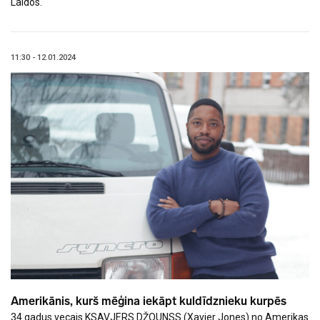
Laidos.
11:30 - 12.01.2024
Amerikānis, kurš mēģina iekāpt kuldīdznieku kurpēs
34 gadus vecais KSAVJERS DŽOUNSS (Xavier Jones) no Amerikas