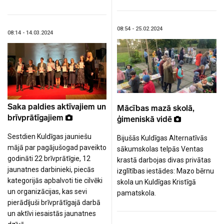
08:54 - 25.02.2024
08:14 - 14.03.2024
Saka paldies aktīvajiem un
Mācības mazā skolā,
brīvprātīgajiem
ģimeniskā vidē
Sestdien Kuldīgas jauniešu
Bijušās Kuldīgas Alternatīvās
mājā par pagājušogad paveikto
sākumskolas telpās Ventas
godināti 22 brīvprātīgie, 12
krastā darbojas divas privātas
jaunatnes darbinieki, piecās
izglītības iestādes: Mazo bērnu
kategorijās apbalvoti tie cilvēki
skola un Kuldīgas Kristīgā
un organizācijas, kas sevi
pamatskola.
pierādījuši brīvprātīgajā darbā
un aktīvi iesaistās jaunatnes