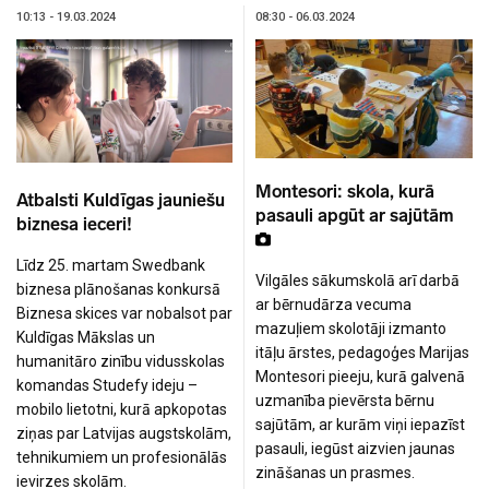
10:13 - 19.03.2024
08:30 - 06.03.2024
Montesori: skola, kurā
Atbalsti Kuldīgas jauniešu
pasauli apgūt ar sajūtām
biznesa ieceri!
Līdz 25. martam Swedbank
Vilgāles sākumskolā arī darbā
biznesa plānošanas konkursā
ar bērnudārza vecuma
Biznesa skices var nobalsot par
mazuļiem skolotāji izmanto
Kuldīgas Mākslas un
itāļu ārstes, pedagoģes Marijas
humanitāro zinību vidusskolas
Montesori pieeju, kurā galvenā
komandas Studefy ideju –
uzmanība pievērsta bērnu
mobilo lietotni, kurā apkopotas
sajūtām, ar kurām viņi iepazīst
ziņas par Latvijas augstskolām,
pasauli, iegūst aizvien jaunas
tehnikumiem un profesionālās
zināšanas un prasmes.
ievirzes skolām.