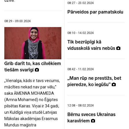
dzīvē.
08:27 - 23.02.2024
Pārveidos par pamatskolu
08:29 - 09.03.2024
08:10 - 14.02.2024
Tik bezrūpīgi kā
vidusskolā vairs nebūs
Grib darīt to, kas cilvēkiem
tiešām svarīgi
08:42 - 11.02.2024
„Man rūp ne prestižs, bet
„Vienalga, kāds ir tavs vecums,
pieredze, ko iegūšu”
mācīties nekad nav par vēlu,”
saka ĀMENNA MOHAMEDA
(Amna Mohamed) no Ēģiptes
12:08 - 08.02.2024
pilsētas Kairas. Viņai ir 34 gadi,
un Kuldīgā viņa studē Latvijas
Bērnu sveces Ukrainas
Mākslas akadēmijas Erasmus
karavīriem
Mundus maģistra