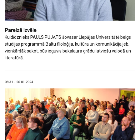
Pareizā izvēle
Kuldīdznieks PAULS PUJĀTS šovasar Liepājas Universitātē beigs
studijas programmā Baltu filoloģija, kultūra un komunikācija jeb,
vienkāršāk sakot, būs ieguvis bakalaura grādu latviešu valodā un
literatūrā.
08:31 - 26.01.2024