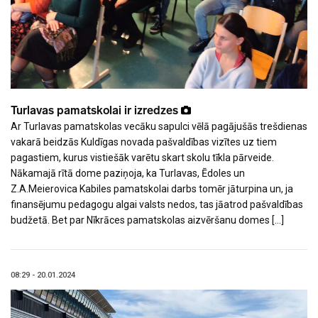
Turlavas pamatskolai ir izredzes
Ar Turlavas pamatskolas vecāku sapulci vēlā pagājušās trešdienas
vakarā beidzās Kuldīgas novada pašvaldības vizītes uz tiem
pagastiem, kurus vistiešāk varētu skart skolu tīkla pārveide.
Nākamajā rītā dome paziņoja, ka Turlavas, Ēdoles un
Z.A.Meierovica Kabiles pamatskolai darbs tomēr jāturpina un, ja
finansējumu pedagogu algai valsts nedos, tas jāatrod pašvaldības
budžetā. Bet par Nīkrāces pamatskolas aizvēršanu domes […]
08:29 - 20.01.2024