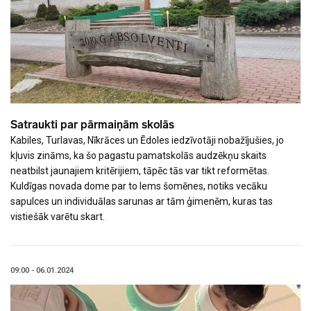
Satraukti par pārmaiņām skolās
Kabiles, Turlavas, Nīkrāces un Ēdoles iedzīvotāji nobažījušies, jo
kļuvis zināms, ka šo pagastu pamatskolās audzēkņu skaits
neatbilst jaunajiem kritērijiem, tāpēc tās var tikt reformētas.
Kuldīgas novada dome par to lems šomēnes, notiks vecāku
sapulces un individuālas sarunas ar tām ģimenēm, kuras tas
vistiešāk varētu skart.
09:00 - 06.01.2024