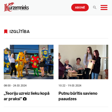
ABONĒ
IZGLĪTĪBA
08:00 - 24.03.2024
10:22 - 19.03.2024
„Teoriju uzreiz lieku kopā
Putnu būrītis savieno
ar praksi”
paaudzes