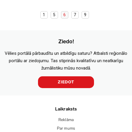
1
5
6
7
9
Ziedo!
Vēlies portālā pārbaudītu un atbildīgu saturu? Atbalsti reģionālo
portālu ar ziedojumu. Tas stiprinās kvalitatīvu un neatkarīgu
žurnālistiku mūsu novadā.
ZIEDOT
Laikraksts
Reklāma
Par mums