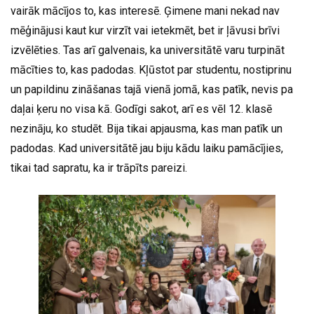
vairāk mācījos to, kas interesē. Ģimene mani nekad nav
mēģinājusi kaut kur virzīt vai ietekmēt, bet ir ļāvusi brīvi
izvēlēties. Tas arī galvenais, ka universitātē varu turpināt
mācīties to, kas padodas. Kļūstot par studentu, nostiprinu
un papildinu zināšanas tajā vienā jomā, kas patīk, nevis pa
daļai ķeru no visa kā. Godīgi sakot, arī es vēl 12. klasē
nezināju, ko studēt. Bija tikai apjausma, kas man patīk un
padodas. Kad universitātē jau biju kādu laiku pamācījies,
tikai tad sapratu, ka ir trāpīts pareizi.