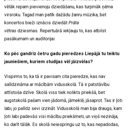
vēlāk repam pievienoju dziedāšanu, kas turpmāk ņēma
virsroku. Tagad man patīk dažādu žanru mūzika, bet
koncertos bieži iznācis dziedāt
Prāta
vētras
dziesmas
.
Repertuārā iekļauju to, kas atbilst
pasākumam un auditorijai.
Ko pēc gandrīz četru gadu pieredzes Liepājā tu teiktu
jauniešiem, kuriem studijas vēl jāizvēlas?
Vispirms to, ka tā ir pavisam cita pieredze, kas nav
salīdzināma ar mācībām vidusskolā. Tā ir patstāvību
attīstoša dzīve. Skolā viss tiek nolikts priekšā, bet
augstskolā pašam vien jādomā, jāmeklē, jāsaprot. Tas ir ļoti
labi, jo palīdz sevi izzināt. Vidusskolā man bija draugs, kam
ļoti labi padevās visi mācību priekšmeti, un viņš nezināja,
ko darīt tālāk. Es skolā neiespringu uz to, kas nepadodas,