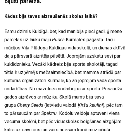
bijusi pareiza.
Kādas bija tavas aizraušanās skolas laikā?
Esmu dzimis Kuldīgā, bet, kad man bija pieci gadi, ģimene
pārcēlās uz lauku māju
Pūces
Kurmāles pagastā. Taču
mācījos Viļa Plūdoņa Kuldīgas vidusskolā, un dienas aktīvā
daļa pārsvarā aizritēja pilsētā. Joprojām uzskatu sevi par
kuldīdznieku. Vecāki kādreiz bija sporta skolotāji, tagad
tētis ir uzņēmējs mežsaimniecībā, bet mamma strādā par
kultūras organizatori Kurmālē, kā arī joprojām vada sporta
nodarbības. No mazotnes nodarbojos ar sportu. Pusaudža
gados aizrāvos ar mūziku. Skolā mums bija sava
grupa
Cherry Seeds
(latviešu valodā
Ķiršu kauliņi
), pēc tam
to pārsaucām par
Spektru.
Kodolu veidoja aptuveni viena
vecuma skolēni, bet pēc vidusskolas beigšanas aizgājām
katrs uz savu pusi un vairs neesam kopā muzicējuši.