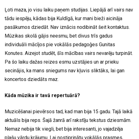
Ļoti maza, jo visu laiku paņem studijas. Liepājā arī vairs nav
tādu iespēju, kādas bija Kuldīgā, kur mani bieži aicināja
pasākumos dziedāt. Nav iznācis nodibināt šeit kontaktus.
Mūzikas skolā gājis neesmu, bet divus trīs gadus
individuāli mācījos pie vokālās pedagoģes Gunitas
Konutes. Aizejot studēt, šīs mācības vairs nevarēju turpināt.
Pa šo laiku dažas reizes esmu uzstājies un ar prieku
secinājis, ka mans sniegums nav kļuvis sliktāks, lai gan
koncertos dziedāts maz.
Kāda mūzika ir tavā repertuārā?
Muzicēšanai pievērsos tad, kad man bija 15 gadu. Tajā laikā
aktuāls bija reps. Šajā žanrā arī rakstīju tekstus dziesmām.
Nemaz nebija tik viegli, bet bija interesanti, jo vajadzēja
plašu vārdu krājumu. Lai nostiprinātu vokālās prasmes,