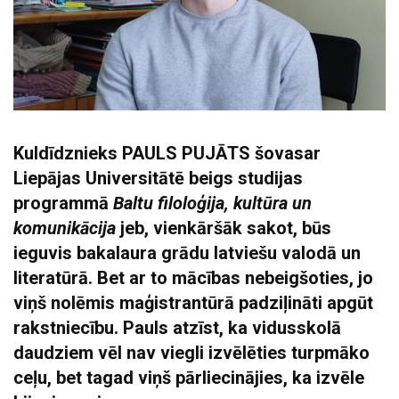
Kuldīdznieks PAULS PUJĀTS šovasar
Liepājas Universitātē beigs studijas
programmā
Baltu filoloģija, kultūra un
komunikācija
jeb, vienkāršāk sakot, būs
ieguvis bakalaura grādu latviešu valodā un
literatūrā. Bet ar to mācības nebeigšoties, jo
viņš nolēmis maģistrantūrā padziļināti apgūt
rakstniecību. Pauls atzīst, ka vidusskolā
daudziem vēl nav viegli izvēlēties turpmāko
ceļu, bet tagad viņš pārliecinājies, ka izvēle