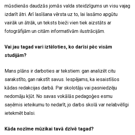
mūsdienās daudzās jomās valda steidzīgums un visu vajag
izdarīt ātri. Arī lasīšana vērsta uz to, lai lasāmo apgūtu
vairāk un ātrāk, un teksts bieži vien tiek aizstāts ar
fotogrāfijām un citām informatīvām ilustrācijām.
Vai jau tagad vari iztēloties, ko darīsi pēc visām
studijām?
Mans plāns ir darboties ar tekstiem: gan analizēt citu
sarakstīto, gan rakstīt savus. Iespējams, ka iesaistīšos
kādas redakcijas darbā. Par skolotāju vai pasniedzēju
nedomāju kļūt. No savas vokālās pedagoģes esmu
saņēmis ieteikumu to nedarīt, jo darbs skolā var nelabvēlīgi
ietekmēt balsi.
Kāda nozīme mūzikai tavā dzīvē tagad?