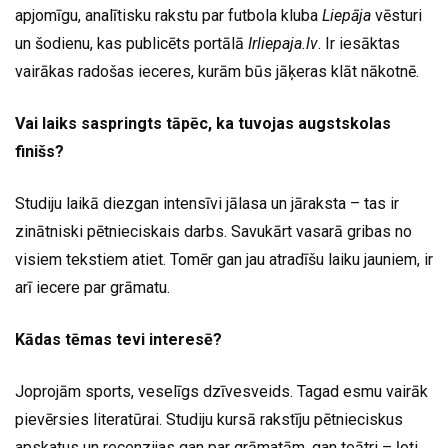
apjomīgu, analītisku rakstu par futbola kluba
Liepāja
vēsturi
un šodienu, kas publicēts portālā
Irliepaja.lv
. Ir iesāktas
vairākas radošas ieceres, kurām būs jāķeras klāt nākotnē.
Vai laiks saspringts tāpēc, ka tuvojas augstskolas
finišs?
Studiju laikā diezgan intensīvi jālasa un jāraksta – tas ir
zinātniski pētnieciskais darbs. Savukārt vasarā gribas no
visiem tekstiem atiet. Tomēr gan jau atradīšu laiku jauniem, ir
arī iecere par grāmatu.
Kādas tēmas tevi interesē?
Joprojām sports, veselīgs dzīvesveids. Tagad esmu vairāk
pievērsies literatūrai. Studiju kursā rakstīju pētnieciskus
apskatus un recenzijas gan par grāmatām, gan teātri – ļoti