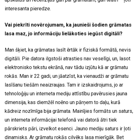
interesanta pieredze.
Vai piekrīti novērojumam, ka jaunieši šodien grāmatas
lasa maz, jo informāciju lielākoties iegūst digitāli?
Man šķiet, ka grāmatas lasīt ērtāk ir fiziskā formātā, nevis
digitāli. Pie datora ilgstoši atrasties nav veselīgi, un, lasot
elektronisko tekstu ekrānā, nav tādu izjūtu kā ar grāmatu
rokās. Man ir 22 gadi, un jāatzīst, ka vienaudži ar grāmatu
lasīšanu tiešām neaizraujas. Tam ir izskaidrojums, jo ar
tehnoloģiju un interneta mediju attīstību pavērusies jauna
dimensija, kas diemžēl noēno un pārņem to daļu, kurā
kādreiz nozīmīga bija grāmata. Mainījies formāts un saturs,
un interneta informācijai telefonā vai datorā ātri tiek
pārskriets pāri, izvelkot esenci. Jauno mediju saturs ir ļoti
dinamisks. Ar grāmatu rokās cilvēks lasa mierīgāk. Bet