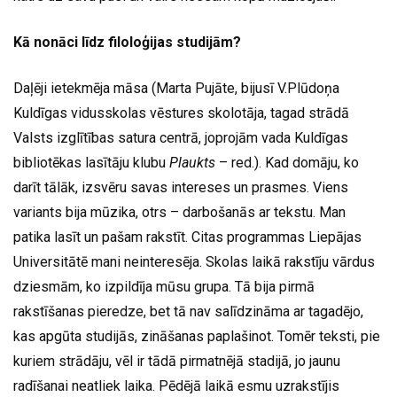
Kā nonāci līdz filoloģijas studijām?
Daļēji ietekmēja māsa (Marta Pujāte, bijusī V.Plūdoņa
Kuldīgas vidusskolas vēstures skolotāja, tagad strādā
Valsts izglītības satura centrā, joprojām vada Kuldīgas
bibliotēkas lasītāju klubu
Plaukts
– red.). Kad domāju, ko
darīt tālāk, izsvēru savas intereses un prasmes. Viens
variants bija mūzika, otrs – darbošanās ar tekstu. Man
patika lasīt un pašam rakstīt. Citas programmas Liepājas
Universitātē mani neinteresēja. Skolas laikā rakstīju vārdus
dziesmām, ko izpildīja mūsu grupa. Tā bija pirmā
rakstīšanas pieredze, bet tā nav salīdzināma ar tagadējo,
kas apgūta studijās, zināšanas paplašinot. Tomēr teksti, pie
kuriem strādāju, vēl ir tādā pirmatnējā stadijā, jo jaunu
radīšanai neatliek laika. Pēdējā laikā esmu uzrakstījis