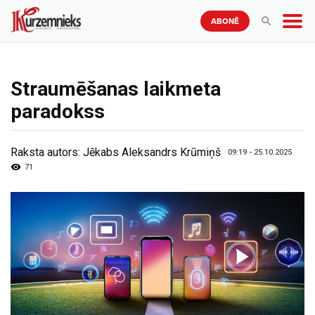
ABONĒ
Straumēšanas laikmeta
paradokss
Raksta autors:
Jēkabs Aleksandrs Krūmiņš
09:19 - 25.10.2025
71