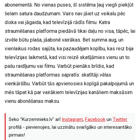
abonementā. No vienas puses, šī sistēma ļauj viegli piekļūt
lielam satura daudzumam. Vairs nav jāiet uz veikalu pēc
diska vai jāgaida, kad televīzijā rādīs filmu. Katra
straumēšanas platforma piedāvā tikai daļu no visa, tāpēc, lai
izvēle būtu plaša, jāabonē vairākas. Bet summa aug, un
vienlaikus rodas sajūta, ka pazaudējam kopību, kas reiz bija
televīzijas laikmetā, kad visi reizē skatījāmies vienu un to
pašu raidījumu vai filmu. Varbūt pienāks brīdis, kad
straumēšanas platformas sapratīs: skatītāji vēlas
vienkāršību. Varbūt tās apvienosies kopīgā pakalpojumā un
mēs tāpat kā par vairākiem televīzijas kanāliem maksāsim
vienu abonēšanas maksu.
Seko "Kurzemnieks.lv" arī
Instagram
,
Facebook
un
Twitter
profilā - pievienojies, lai uzzinātu svarīgāko un interesantāko
pirmais!