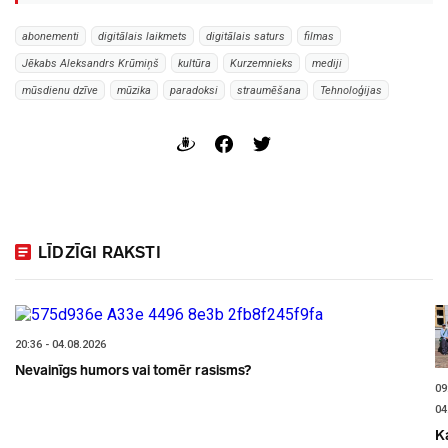
abonementi
digitālais laikmets
digitālais saturs
filmas
Jēkabs Aleksandrs Krūmiņš
kultūra
Kurzemnieks
mediji
mūsdienu dzīve
mūzika
paradoksi
straumēšana
Tehnoloģijas
LĪDZĪGI RAKSTI
20:36 - 04.08.2026
Nevainīgs humors vai tomēr rasisms?
09
04
K