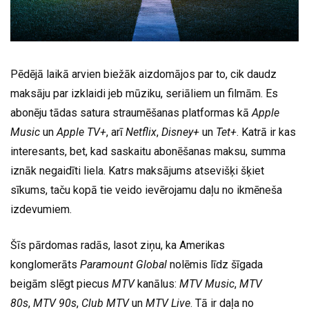
Pēdējā laikā arvien biežāk aizdomājos par to, cik daudz
maksāju par izklaidi jeb mūziku, seriāliem un filmām. Es
abonēju tādas satura straumēšanas platformas kā
Apple
Music
un
Apple TV+
, arī
Netflix
,
Disney+
un
Tet+
. Katrā ir kas
interesants, bet, kad saskaitu abonēšanas maksu, summa
iznāk negaidīti liela. Katrs maksājums atsevišķi šķiet
sīkums, taču kopā tie veido ievērojamu daļu no ikmēneša
izdevumiem.
Šīs pārdomas radās, lasot ziņu, ka Amerikas
konglomerāts
Paramount Global
nolēmis līdz šīgada
beigām slēgt piecus
MTV
kanālus:
MTV Music
,
MTV
80s
,
MTV 90s
,
Club MTV
un
MTV Live
. Tā ir daļa no