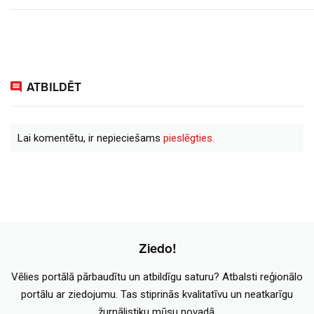
ATBILDĒT
Lai komentētu, ir nepieciešams
pieslēgties.
Ziedo!
Vēlies portālā pārbaudītu un atbildīgu saturu? Atbalsti reģionālo
portālu ar ziedojumu. Tas stiprinās kvalitatīvu un neatkarīgu
žurnālistiku mūsu novadā.