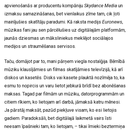
apvienošanās ar producentu kompāniju
Skydance Media
un
izmaksu samazināšanas, bet vienlaikus zīme tam, cik ļoti
mainījušies skatītāju paradumi. Kā raksta medijs
Euronews
,
mūzikas fani jau sen pārcēlušies uz digitālajām platformām,
jaunās dziesmas un māksliniekus meklējot sociālajos
medijos un straumēšanas servisos.
Taču, domājot par to, mani pārņem viegla nostalģija. Bērnībā
mūziku klausījāmies un filmas skatījāmies televīzijā, kā arī
diskos un kasetēs. Disks vai kasete plauktā nozīmēja to, ka
esmu to nopircis un varu lietot jebkurā brīdī bez abonēšanas
maksas. Tagad par filmām un mūziku, datorprogrammām un
citiem rīkiem, ko lietojam arī darbā, jāmaksā katru mēnesi.
Ja pārstāj maksāt, pazūd piekļuve visam, ko esi lietojis
gadiem. Paradoksāli, bet digitālajā laikmetā vairs īsti
neesam īpašnieki tam, ko lietojam, – tikai īrnieki beztermiņa