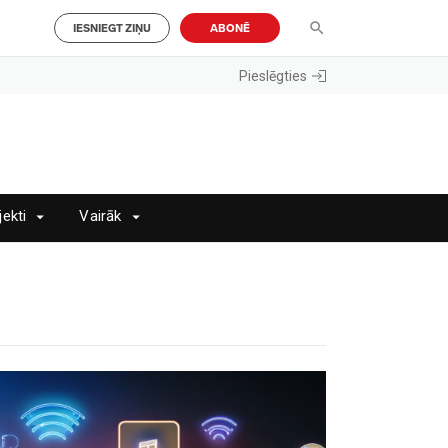
IESNIEGT ZIŅU
ABONĒ
Pieslēgties
jekti
Vairāk