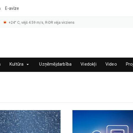
a
E-avīze
+24° C, vējš 4.59 m/s, R-DR vēja virziens
a
Kultūra
Uzņēmējdarbība
Viedokļi
Video
Pro