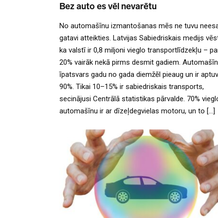
Bez auto es vēl nevarētu
No automašīnu izmantošanas mēs ne tuvu nee
gatavi atteikties. Latvijas Sabiedriskais medijs vēs
ka valstī ir 0,8 miljoni vieglo transportlīdzekļu – pa
20% vairāk nekā pirms desmit gadiem. Automašī
īpatsvars gadu no gada diemžēl pieaug un ir aptu
90%. Tikai 10–15% ir sabiedriskais transports,
secinājusi Centrālā statistikas pārvalde. 70% viegl
automašīnu ir ar dīzeļdegvielas motoru, un to […]