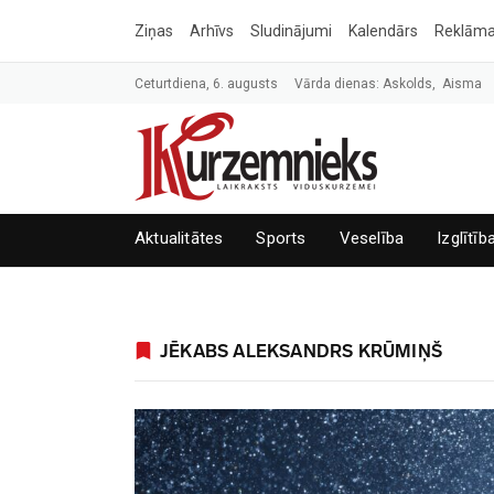
Ziņas
Arhīvs
Sludinājumi
Kalendārs
Reklām
Ceturtdiena, 6. augusts
Vārda dienas: Askolds, Aisma
Aktualitātes
Sports
Veselība
Izglītīb
JĒKABS ALEKSANDRS KRŪMIŅŠ