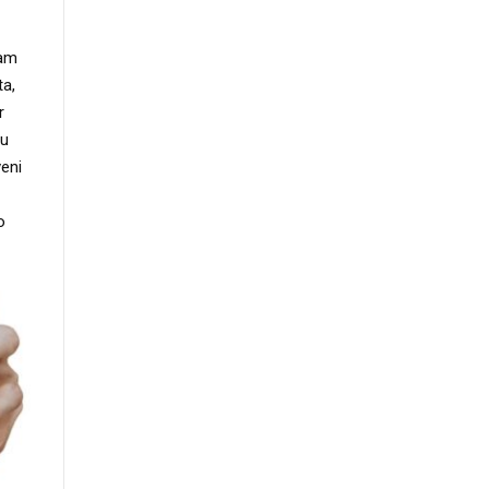
sam
ta,
r
nu
veni
o