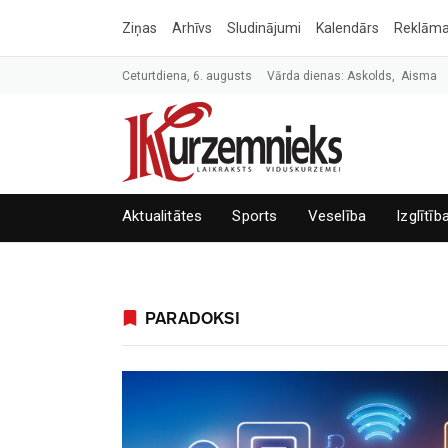
Ziņas
Arhīvs
Sludinājumi
Kalendārs
Reklām
Ceturtdiena, 6. augusts
Vārda dienas: Askolds, Aisma
Aktualitātes
Sports
Veselība
Izglītīb
PARADOKSI