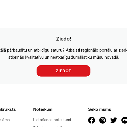
Ziedo!
tālā pārbaudītu un atbildīgu saturu? Atbalsti reģionālo portālu ar zie
stiprinās kvalitatīvu un neatkarīgu žurnālistiku mūsu novadā.
ZIEDOT
ikraksts
Noteikumi
Seko mums
klāma
Lietošanas noteikumi