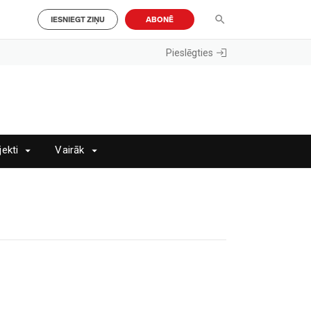
IESNIEGT ZIŅU
ABONĒ
Pieslēgties
jekti
Vairāk