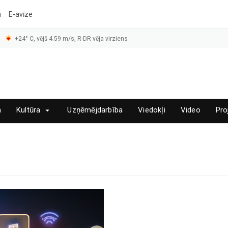
a
E-avīze
+24° C, vējš 4.59 m/s, R-DR vēja virziens
a
Kultūra
Uzņēmējdarbība
Viedokļi
Video
Pro