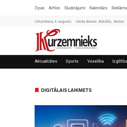
Ziņas
Arhīvs
Sludinājumi
Kalendārs
Reklām
Ceturtdiena, 6. augusts
Vārda dienas: Askolds, Aisma
Aktualitātes
Sports
Veselība
Izglītīb
DIGITĀLAIS LAIKMETS