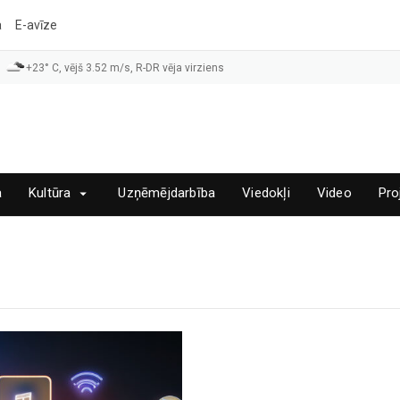
a
E-avīze
+23° C, vējš 3.52 m/s, R-DR vēja virziens
a
Kultūra
Uzņēmējdarbība
Viedokļi
Video
Pro