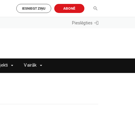
IESNIEGT ZIŅU
ABONĒ
Pieslēgties
jekti
Vairāk