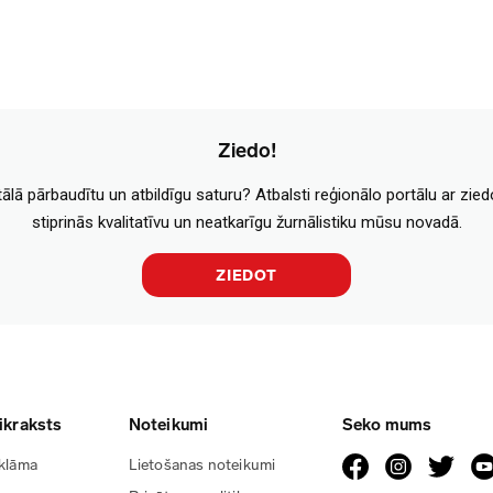
Ziedo!
tālā pārbaudītu un atbildīgu saturu? Atbalsti reģionālo portālu ar zie
stiprinās kvalitatīvu un neatkarīgu žurnālistiku mūsu novadā.
ZIEDOT
ikraksts
Noteikumi
Seko mums
klāma
Lietošanas noteikumi