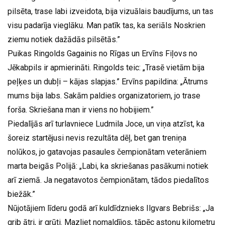
pilsēta, trase labi izveidota, bija vizuālais baudījums, un tas
visu padarīja vieglāku. Man patīk tas, ka seriāls Noskrien
ziemu notiek dažādās pilsētās.”
Puikas Ringolds Gagainis no Rīgas un Ervīns Fiļovs no
Jēkabpils ir apmierināti. Ringolds teic: „Trasē vietām bija
peļķes un dubļi – kājas slapjas.” Ervīns papildina: „Ātrums
mums bija labs. Sakām paldies organizatoriem, jo trase
forša. Skriešana man ir viens no hobijiem.”
Piedalījās arī turlavniece Ludmila Joce, un viņa atzīst, ka
šoreiz startējusi nevis rezultāta dēļ, bet gan treniņa
nolūkos, jo gatavojas pasaules čempionātam veterāniem
marta beigās Polijā: „Labi, ka skriešanas pasākumi notiek
arī ziemā. Ja negatavotos čempionātam, tādos piedalītos
biežāk.”
Nūjotājiem līderu godā arī kuldīdznieks Ilgvars Bebrišs: „Ja
grib ātri, ir grūti. Mazliet nomaldījos, tāpēc astoņu kilometru