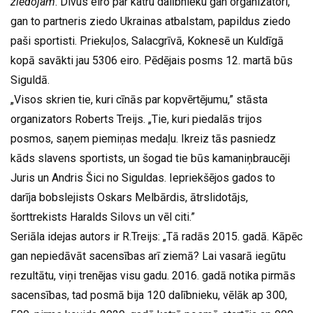
ziedojam
. Divus eiro par katru dalībnieku gan organizatori,
gan to partneris ziedo Ukrainas atbalstam, papildus ziedo
paši sportisti. Priekuļos, Salacgrīvā, Koknesē un Kuldīgā
kopā savākti jau 5306 eiro. Pēdējais posms 12. martā būs
Siguldā.
„Visos skrien tie, kuri cīnās par kopvērtējumu,” stāsta
organizators Roberts Treijs. „Tie, kuri piedalās trijos
posmos, saņem piemiņas medaļu. Ikreiz tās pasniedz
kāds slavens sportists, un šogad tie būs kamaniņbraucēji
Juris un Andris Šici no Siguldas. Iepriekšējos gados to
darīja bobslejists Oskars Melbārdis, ātrslidotājs,
šorttrekists Haralds Silovs un vēl citi.”
Seriāla idejas autors ir R.Treijs: „Tā radās 2015. gadā. Kāpēc
gan nepiedāvāt sacensības arī ziemā? Lai vasarā iegūtu
rezultātu, viņi trenējas visu gadu. 2016. gadā notika pirmās
sacensības, tad posmā bija 120 dalībnieku, vēlāk ap 300,