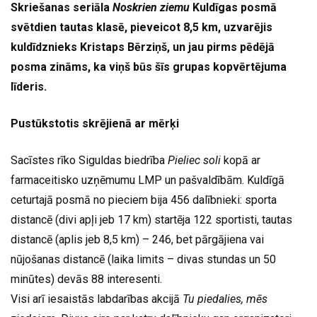
Skriešanas seriāla
Noskrien ziemu
Kuldīgas posmā
svētdien tautas klasē, pieveicot 8,5 km, uzvarējis
kuldīdznieks Kristaps Bērziņš, un jau pirms pēdējā
posma zināms, ka viņš būs šīs grupas kopvērtējuma
līderis.
Pustūkstotis skrējienā ar mērķi
Sacīstes rīko Siguldas biedrība
Pieliec soli
kopā ar
farmaceitisko uzņēmumu LMP un pašvaldībām. Kuldīgā
ceturtajā posmā no pieciem bija 456 dalībnieki: sporta
distancē (divi apļi jeb 17 km) startēja 122 sportisti, tautas
distancē (aplis jeb 8,5 km) – 246, bet pārgājiena vai
nūjošanas distancē (laika limits – divas stundas un 50
minūtes) devās 88 interesenti.
Visi arī iesaistās labdarības akcijā
Tu piedalies, mēs