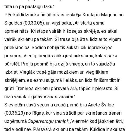
tilta un pa pastaigu taku.”
Pēc kuldīdznieka finišā otrais ieskrēja Kristaps Magone no
Siguldas (00:30:05), un viņš saka: „Ar startu esmu
apmierināts. Kristaps vairāk ir šosejas skrējējs, es atkal
vairāk skrienu pa takām. Šī trase bija ātra, līdz ar to viņam
priekšrocība. Šodien nebija tik auksti, cik iepriekšējos
posmos. Vienīgi beigās sāku just aukstumu, kakls sāka
sūrstēt. Preiļu posmā bija dziļš sniegs, un to vajadzēja
izbrist. Vieglāk trasē gāja mazākiem un vieglākiem
skrējējiem, es esmu augumā lielāks, un līdz finišam tikt ir
grūti. Treniņos skrienu pārsvarā ārā, tāpēc ir pierasts. Šī
man vairāk ir gatavošanās vasarai.”
Sievietēm savā vecuma grupā pirmā bija Anete Švilpe
(00:36:23) no Rīgas, kur viņa strādā par skriešanas treneri
uzņēmumā
Supervaroņu treniņi
: „Vienmēr, kad jāskrien ātri,
tad viegli nav. Pārsvarā skrienu pa takām. Kuldīga ir skaista