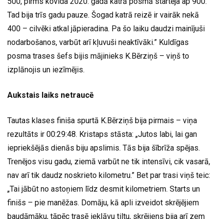
500, pirms kovida 2020. gadā katrā posmā startēja ap 900.
Tad bija trīs gadu pauze. Šogad katrā reizē ir vairāk nekā
400 – cilvēki atkal jāpieradina. Pa šo laiku daudzi mainījuši
nodarbošanos, varbūt arī kļuvuši neaktīvāki.” Kuldīgas
posma trases šefs bijis mājinieks K.Bērziņš – viņš to
izplānojis un iezīmējis.
Aukstais laiks netraucē
Tautas klases finiša spurtā K.Bērziņš bija pirmais – viņa
rezultāts ir 00:29:48. Kristaps stāsta: „Jutos labi, lai gan
iepriekšējās dienās biju apslimis. Tās bija šībrīža spējas.
Trenējos visu gadu, ziemā varbūt ne tik intensīvi, cik vasarā,
nav arī tik daudz noskrieto kilometru.” Bet par trasi viņš teic:
„Tai jābūt no astoņiem līdz desmit kilometriem. Starts un
finišs – pie manēžas. Domāju, kā apli izveidot skrējējiem
baudāmāku, tāpēc trasē iekļāvu tiltu, skrējiens bija arī zem