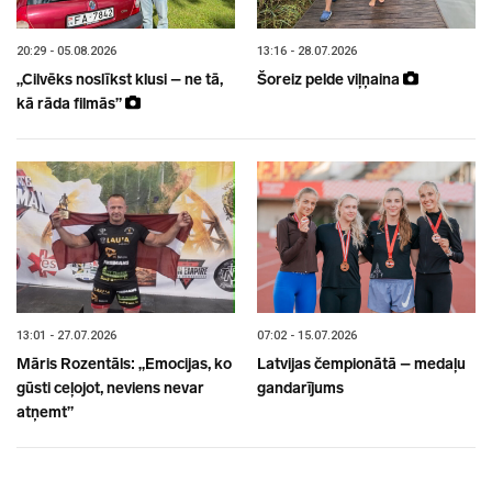
20:29 - 05.08.2026
13:16 - 28.07.2026
„Cilvēks noslīkst klusi – ne tā,
Šoreiz pelde viļņaina
kā rāda filmās”
13:01 - 27.07.2026
07:02 - 15.07.2026
Māris Rozentāls: „Emocijas, ko
Latvijas čempionātā – medaļu
gūsti ceļojot, neviens nevar
gandarījums
atņemt”