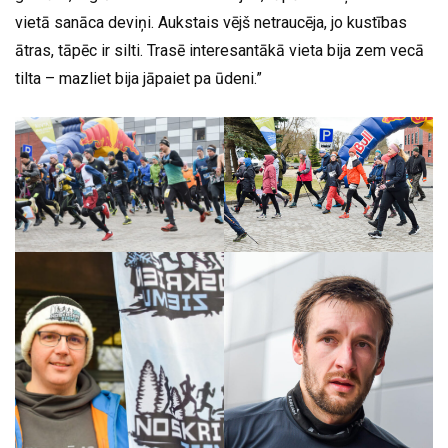
vietā sanāca deviņi. Aukstais vējš netraucēja, jo kustības
ātras, tāpēc ir silti. Trasē interesantākā vieta bija zem vecā
tilta – mazliet bija jāpaiet pa ūdeni.”