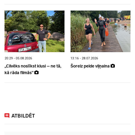
20:29 - 05.08.2026
13:16 - 28.07.2026
„Cilvēks noslīkst klusi – ne tā,
Šoreiz pelde viļņaina
kā rāda filmās”
ATBILDĒT