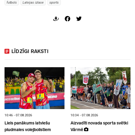
futbols
Latvijas izlase
sports
LĪDZĪGI RAKSTI
10:46 - 07.08.2026
10:34 - 07.08.2026
Liels panākums latviešu
Aizvadīti novada sporta svētki
pludmales volejbolistiem
Vārmē