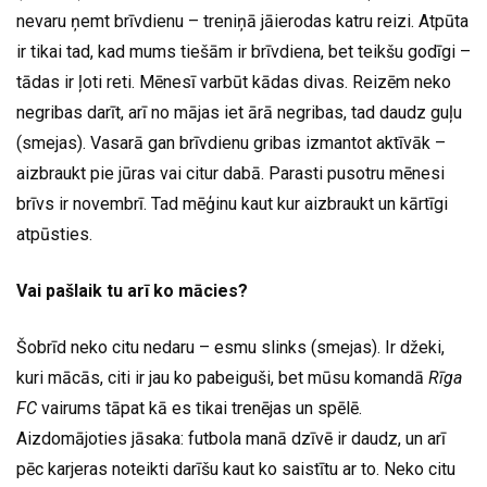
nevaru ņemt brīvdienu – treniņā jāierodas katru reizi. Atpūta
ir tikai tad, kad mums tiešām ir brīvdiena, bet teikšu godīgi –
tādas ir ļoti reti. Mēnesī varbūt kādas divas. Reizēm neko
negribas darīt, arī no mājas iet ārā negribas, tad daudz guļu
(smejas). Vasarā gan brīvdienu gribas izmantot aktīvāk –
aizbraukt pie jūras vai citur dabā. Parasti pusotru mēnesi
brīvs ir novembrī. Tad mēģinu kaut kur aizbraukt un kārtīgi
atpūsties.
Vai pašlaik tu arī ko mācies?
Šobrīd neko citu nedaru – esmu slinks (smejas). Ir džeki,
kuri mācās, citi ir jau ko pabeiguši, bet mūsu komandā
Rīga
FC
vairums tāpat kā es tikai trenējas un spēlē.
Aizdomājoties jāsaka: futbola manā dzīvē ir daudz, un arī
pēc karjeras noteikti darīšu kaut ko saistītu ar to. Neko citu