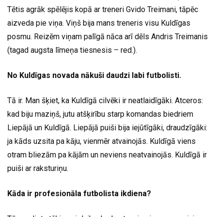
Tētis agrāk spēlējis kopā ar treneri Gvido Treimani, tāpēc
aizveda pie viņa. Viņš bija mans treneris visu Kuldīgas
posmu. Reizēm viņam palīgā nāca arī dēls Andris Treimanis
(tagad augsta līmeņa tiesnesis – red.).
No Kuldīgas novada nākuši daudzi labi futbolisti.
Tā ir. Man šķiet, ka Kuldīgā cilvēki ir neatlaidīgāki. Atceros:
kad biju maziņš, jutu atšķirību starp komandas biedriem
Liepājā un Kuldīgā. Liepājā puiši bija iejūtīgāki, draudzīgāki:
ja kāds uzsita pa kāju, vienmēr atvainojās. Kuldīgā viens
otram bliezām pa kājām un neviens neatvainojās. Kuldīgā ir
puiši ar raksturiņu.
Kāda ir profesionāla futbolista ikdiena?