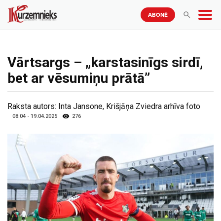
ABONĒ
Vārtsargs – „karstasinīgs sirdī,
bet ar vēsumiņu prātā”
Raksta autors:
Inta Jansone, Krišjāņa Zviedra arhīva foto
08:04 - 19.04.2025
276