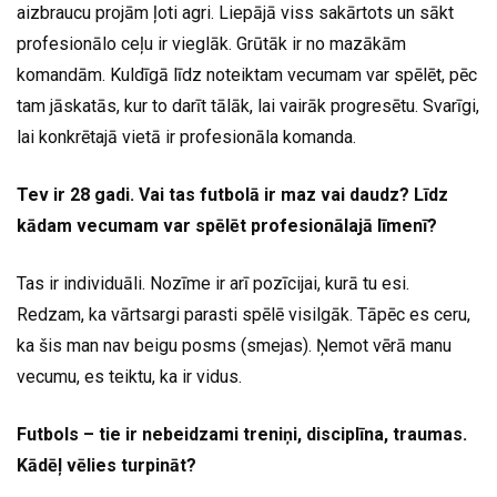
aizbraucu projām ļoti agri. Liepājā viss sakārtots un sākt
profesionālo ceļu ir vieglāk. Grūtāk ir no mazākām
komandām. Kuldīgā līdz noteiktam vecumam var spēlēt, pēc
tam jāskatās, kur to darīt tālāk, lai vairāk progresētu. Svarīgi,
lai konkrētajā vietā ir profesionāla komanda.
Tev ir 28 gadi. Vai tas futbolā ir maz vai daudz? Līdz
kādam vecumam var spēlēt profesionālajā līmenī?
Tas ir individuāli. Nozīme ir arī pozīcijai, kurā tu esi.
Redzam, ka vārtsargi parasti spēlē visilgāk. Tāpēc es ceru,
ka šis man nav beigu posms (smejas). Ņemot vērā manu
vecumu, es teiktu, ka ir vidus.
Futbols – tie ir nebeidzami treniņi, disciplīna, traumas.
Kādēļ vēlies turpināt?