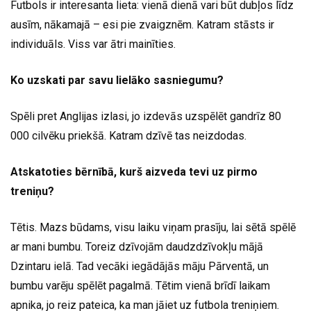
Futbols ir interesanta lieta: vienā dienā vari būt dubļos līdz
ausīm, nākamajā – esi pie zvaigznēm. Katram stāsts ir
individuāls. Viss var ātri mainīties.
Ko uzskati par savu lielāko sasniegumu?
Spēli pret Anglijas izlasi, jo izdevās uzspēlēt gandrīz 80
000 cilvēku priekšā. Katram dzīvē tas neizdodas.
Atskatoties bērnībā, kurš aizveda tevi uz pirmo
treniņu?
Tētis. Mazs būdams, visu laiku viņam prasīju, lai sētā spēlē
ar mani bumbu. Toreiz dzīvojām daudzdzīvokļu mājā
Dzintaru ielā. Tad vecāki iegādājās māju Pārventā, un
bumbu varēju spēlēt pagalmā. Tētim vienā brīdī laikam
apnika, jo reiz pateica, ka man jāiet uz futbola treniņiem.