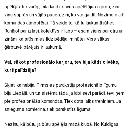
spēlējis. Ir svarīgi, cik daudz savus spēlētājus izproti, zini
viņu stiprās un vājās puses, zini, ko var gaidīt. Nozīme ir arī
komandas atmosfērai. Tā veido to, kā tu laukumā jūties.
Runājot par izlasi, kolektīvs ir labs – esam viens par otru un
zinām, ka sitīsimies līdz pēdējai minūtei. Viss sākas
ģērbtuvē, pārējais ir laukumā.
Vai, sākot profesionālo karjeru, tev bija kāds cilvēks,
kurš palīdzēja?
Šķiet, ka nebija. Pirms es parakstīju profesionālo līgumu,
biju Liepājā, un tur sistēma tāda: ja labi sevi parādi, tevi ņem
pie profesionālās komandas. Tiek dots laiks treniņiem. Ja
sniegums apmierina, tiek parakstīts līgums.
Nezinu, kā būtu, ja būtu spēlējis mazā klubā. No Kuldīgas