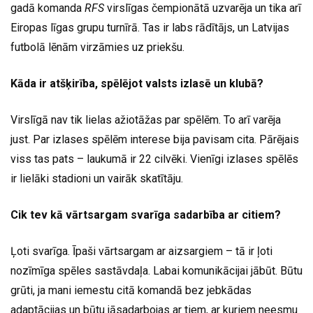
gadā komanda
RFS
virslīgas čempionātā uzvarēja un tika arī
Eiropas līgas grupu turnīrā. Tas ir labs rādītājs, un Latvijas
futbolā lēnām virzāmies uz priekšu.
Kāda ir atšķirība, spēlējot valsts izlasē un klubā?
Virslīgā nav tik lielas ažiotāžas par spēlēm. To arī varēja
just. Par izlases spēlēm interese bija pavisam cita. Pārējais
viss tas pats – laukumā ir 22 cilvēki. Vienīgi izlases spēlēs
ir lielāki stadioni un vairāk skatītāju.
Cik tev kā vārtsargam svarīga sadarbība ar citiem?
Ļoti svarīga. Īpaši vārtsargam ar aizsargiem – tā ir ļoti
nozīmīga spēles sastāvdaļa. Labai komunikācijai jābūt. Būtu
grūti, ja mani iemestu citā komandā bez jebkādas
adaptācijas un būtu jāsadarbojas ar tiem, ar kuriem neesmu