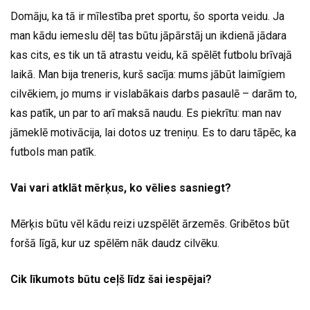
Domāju, ka tā ir mīlestība pret sportu, šo sporta veidu. Ja
man kādu iemeslu dēļ tas būtu jāpārstāj un ikdienā jādara
kas cits, es tik un tā atrastu veidu, kā spēlēt futbolu brīvajā
laikā. Man bija treneris, kurš sacīja: mums jābūt laimīgiem
cilvēkiem, jo mums ir vislabākais darbs pasaulē – darām to,
kas patīk, un par to arī maksā naudu. Es piekrītu: man nav
jāmeklē motivācija, lai dotos uz treniņu. Es to daru tāpēc, ka
futbols man patīk.
Vai vari atklāt mērķus, ko vēlies sasniegt?
Mērķis būtu vēl kādu reizi uzspēlēt ārzemēs. Gribētos būt
foršā līgā, kur uz spēlēm nāk daudz cilvēku.
Cik līkumots būtu ceļš līdz šai iespējai?