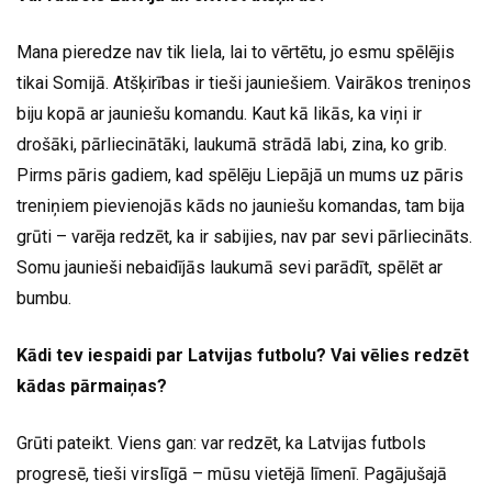
Mana pieredze nav tik liela, lai to vērtētu, jo esmu spēlējis
tikai Somijā. Atšķirības ir tieši jauniešiem. Vairākos treniņos
biju kopā ar jauniešu komandu. Kaut kā likās, ka viņi ir
drošāki, pārliecinātāki, laukumā strādā labi, zina, ko grib.
Pirms pāris gadiem, kad spēlēju Liepājā un mums uz pāris
treniņiem pievienojās kāds no jauniešu komandas, tam bija
grūti – varēja redzēt, ka ir sabijies, nav par sevi pārliecināts.
Somu jaunieši nebaidījās laukumā sevi parādīt, spēlēt ar
bumbu.
Kādi tev iespaidi par Latvijas futbolu? Vai vēlies redzēt
kādas pārmaiņas?
Grūti pateikt. Viens gan: var redzēt, ka Latvijas futbols
progresē, tieši virslīgā – mūsu vietējā līmenī. Pagājušajā