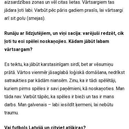
aizsardzības zonas un vēl citas lietas. Vārtsargiem tas
jādara ļoti labi. Varbūt pēc pāris gadiem prasīs, lai vārtsargi
arī sit
golu
(smejas).
Runāju ar līdzjutējiem, un viņi sacīja: varējuši redzēt, cik
ļoti tu esi spēlei noskaņojies. Kādam jābūt labam
vārtsargam?
Es teiktu, ka jābūt karstasinīgam sirdī, bet ar vēsumiņu
prātā. Vārtos vienmēr jāsaglabā loģiskā domāšana, nedrīkst
satraukties par kādām niansēm. Zinu, ka ir tādi spēlētāji,
kuriem pirms spēles ir savi paņēmieni, kā noskaņoties. Man
tāda nav. Varbūt tāpēc, ka spēles ir bieži un tas ir mans
darbs. Man galvenais – labi iesildīt ķermeni, lai nebūtu
traumu.
Vai futbols Latvijā un citviet atšķiras?