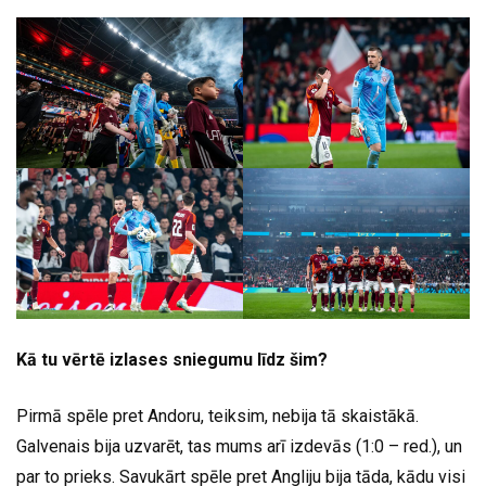
Kā tu vērtē izlases sniegumu līdz šim?
Pirmā spēle pret Andoru, teiksim, nebija tā skaistākā.
Galvenais bija uzvarēt, tas mums arī izdevās (1:0 – red.), un
par to prieks. Savukārt spēle pret Angliju bija tāda, kādu visi