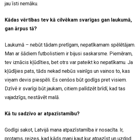
jau īsti nemāku.
Kādas vērtības tev kā cilvēkam svarīgas gan laukumā,
gan ārpus tā?
Laukumā – nebūt tādam pretīgam, nepatīkamam spēlētājam.
Man ar šādiem futbolistiem ir bijusi saskarsme. Piemēram,
tev iznācis kļūdīties, bet otrs var pateikt ko nepatīkamu. Ja
kļūdījies pats, tāds nekad nebūs vainīgs un vainos to, kas
viņam devis piespēli. Es cenšos būt godīgs pret visiem.
Dzīvē ir svarīgi būt jaukam, citiem palīdzēt brīdī, kad tas
vajadzīgs, nestāvēt malā.
Kā tu sadzīvo ar atpazīstamību?
Godīgi sakot, Latvijā mana atpazīstamība ir nosacīta. Ir,
protams, reizes, kad kāds mani kaut kur atpazīst un uzdod