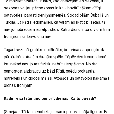
Tā mazliet atšķiras: ir laiks, kad gatavojamies sezonai, ir
sezonas vai jau pēcsezonas laiks. Janvārī sākam cītīgi
gatavoties, parasti treniņnometnēs. Šogad bijām Dubaijā un
Turcijā. Ja kāds iedomājies, ka varam apskatīt pilsētas, tā
nav, jo nebraucam jau atpūsties. Katru dienu ir pa diviem trim
treniņiem, un brīvdienu nav.
Tagad sezonā grafiks ir citādāks, bet visai saspringts: ik
pēc četrām piecām dienām spēle. Tāpēc divi treniņi dienā
īsti nekad nav, jo tas fiziski nebūtu iespējams. No rīta
pamostos, aizbraucu uz bāzi Rīgā, paēdu brokastis,
notrenējos un dodos mājās. Atpūšos un gatavojos nākamās
dienas treniņam.
Kādu reizi taču tiec pie brīvdienas. Kā to pavadi?
(Smejas). Tā tas nenotiek, jo man ir profesionāļa līgums. Es