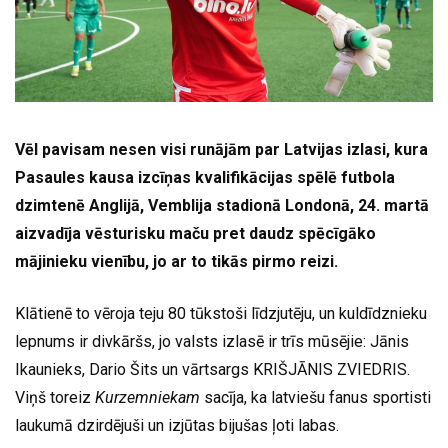
Vēl pavisam nesen visi runājām par Latvijas izlasi, kura
Pasaules kausa izcīņas kvalifikācijas spēlē futbola
dzimtenē Anglijā, Vemblija stadionā Londonā, 24. martā
aizvadīja vēsturisku maču pret daudz spēcīgāko
mājinieku vienību, jo ar to tikās pirmo reizi.
Klātienē to vēroja teju 80 tūkstoši līdzjutēju, un kuldīdznieku
lepnums ir divkāršs, jo valsts izlasē ir trīs mūsējie: Jānis
Ikaunieks, Dario Šits un vārtsargs KRIŠJĀNIS ZVIEDRIS.
Viņš toreiz
Kurzemniekam
sacīja, ka latviešu fanus sportisti
laukumā dzirdējuši un izjūtas bijušas ļoti labas.