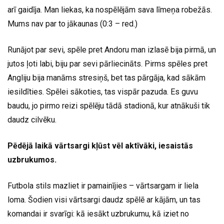
arī gaidīja. Man liekas, ka nospēlējām sava līmeņa robežās.
Mums nav par to jākaunas (0:3 – red.)
Runājot par sevi, spēle pret Andoru man izlasē bija pirmā, un
jutos ļoti labi, biju par sevi pārliecināts. Pirms spēles pret
Angliju bija manāms stresiņš, bet tas pārgāja, kad sākām
iesildīties. Spēlei sākoties, tas vispār pazuda. Es guvu
baudu, jo pirmo reizi spēlēju tādā stadionā, kur atnākuši tik
daudz cilvēku.
Pēdējā laikā vārtsargi kļūst vēl aktīvāki, iesaistās
uzbrukumos.
Futbola stils mazliet ir pamainījies – vārtsargam ir liela
loma. Šodien visi vārtsargi daudz spēlē ar kājām, un tas
komandai ir svarīgi: kā iesākt uzbrukumu, kā iziet no