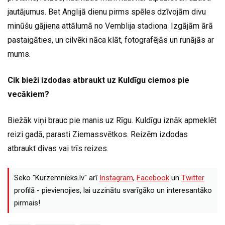
jautājumus. Bet Anglijā dienu pirms spēles dzīvojām divu
minūšu gājiena attālumā no Vemblija stadiona. Izgājām ārā
pastaigāties, un cilvēki nāca klāt, fotografējās un runājās ar
mums.
Cik bieži izdodas atbraukt uz Kuldīgu ciemos pie
vecākiem?
Biežāk viņi brauc pie manis uz Rīgu. Kuldīgu iznāk apmeklēt
reizi gadā, parasti Ziemassvētkos. Reizēm izdodas
atbraukt divas vai trīs reizes.
Seko "Kurzemnieks.lv" arī
Instagram
,
Facebook
un
Twitter
profilā - pievienojies, lai uzzinātu svarīgāko un interesantāko
pirmais!