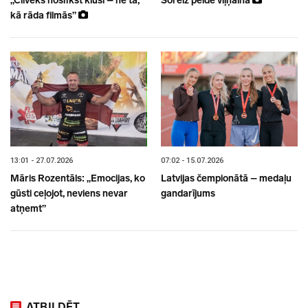
„Cilvēks noslīkst klusi – ne tā,
Šoreiz pelde viļņaina
kā rāda filmās”
13:01 - 27.07.2026
07:02 - 15.07.2026
Māris Rozentāls: „Emocijas, ko
Latvijas čempionātā – medaļu
gūsti ceļojot, neviens nevar
gandarījums
atņemt”
ATBILDĒT