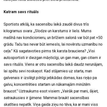
Katram savs rituāls
Sportists atklāj, ka sacensību laikā zaudē divus trīs
kilogramus svara: „Slodze un karstums ir liels. Mums
mašīnā nav kondicionieru, un brīžiem salonā var būt pat +50
grādu. Taču tas nevar būt iemesls, lai novērstu uzmanību no
ceļa.” Kā sagatavoties pirms tik karsta brauciena? „Visi
autosportisti ir diezgan māņticīgi, un gan man, gan citiem ir
savs rituāls. Viens ar otru sacensību laikā daudz nerunājam,
lai spētu sevi noskaņot. Kad stājamies uz starta, man
galvenais ir izslēgt pilnīgi jebkādas domas, kas riņķo pa
galvu, koncentrēties startam un nākamajām minūtēm
braucot.” Uztraukums esot visiem: „Vairāk par mani, šķiet,
satraukusies ir ģimene. Mammai braukt sacensības
skatīties nepatīk. Viņa gaida ziņu no tēva, ka ar mani viss