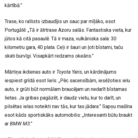
kārtībā.”
Trase, ko rallists izbaudījis un sauc par mīļāko, esot
Portugālē: „Tā ir ātrtrase Azoru salās. Fantastiska vieta, kur
jūtos kā citā pasaulē. Tā ir maza, vulkāniska sala: 30
kilometru gara, 40 plata. Ceļi ir šauri un ļoti bīstami, taču
skati burvīgi. Visapkārt redzams okeāns.”
Mārtiņa ikdienas auto ir
Toyota Yaris
, un kārdinājums
iespiest grīdā esot liels: „Pēc sacensībām, iesēžoties ielu
auto, ir grūti būt normālam braucējam un nedarīt bīstamas
lietas. Ja gribas pagāzēt, ir daudz vietu, kur to darīt, un
pilsētas ielas noteikti nav tās, kur tas jādara.” Sapņu mašīna
esot kāds sportiskāks automobilis: „Interesanti būtu braukt
ar
BMW M3
.”