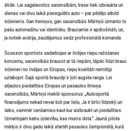
ātrāk. Lai sagatavotos sacensībām, trase tiek izbraukta un
dienas vai divu laikā pieregulēts auto – par pēdējo atbild
inženieris. Gan treniņos, gan sacensībās Mārtiņš izmanto to
pašu automašīnu vai identisku. Braucamie ir apdrošināti, un,
ja notiek avārija, zaudējumus sedz profesionālā komanda.
Šosezon sportists sadarbojas ar Indijas riepu ražošanas
koncernu, sacensībās braucot ar tā riepām, tāpēc līdzi brauc
inženieri no Indijas un Eiropas, riepu kvalitāti nemitīgi
uzlabojot. Šajā sportā braucēji ir ļoti augsta ranga. Lai
atļautos piedalīties Eiropas un pasaules līmeņa
sacensībās, Mārtiņš meklē sponsorus: „Autosportā
finansējums nekad nevar būt par lielu. Ja ir brīvi līdzekļi un
laiks, vienmēr cenšamies kaut kur aizbraukt un piedalīties.
Izmantojam katru izdevību, kas mums dota.” Jaunā pilota
mērķis ir divu gadu laikā startēt pasaules čempionātā, kurā