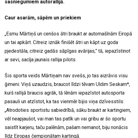
sasniegumiem autorallijā.
Caur asarām, sāpēm un priekiem
„Esmu Mārtiņš un cenšos ātri braukt ar automašīnām Eiropā
un tai apkārt. Citreiz iznāk finišēt ātri un kāpt uz goda
pjedestāla, citreiz gadās sāpīgas avārijas,” tā, iepazīstinot
ar sevi, sacīja jaunais rallija pilots.
Šis sporta veids Mārtiņam nav svešs, jo tas aizrāvis visu
ģimeni. Viņš uzaudzis, braucot līdzi tēvam Uldim Seskam*,
kurš rallijā braucis agrāk, tā lēnām iepazīstot autosporta
pasauli un atzīstot, ka tas vienmēr bijis viņa dzīvesstils:
„Atrodoties sportistu sabiedrībā, sāku braukt ar kartingiem,
vēl neapjaušot, vai man tas patīk un vai gribu ar šo sportu
saistīt karjeru, taču palēnām, pašam nemanot, biju nonācis
līdz Eiropas čempionātam kartingā.