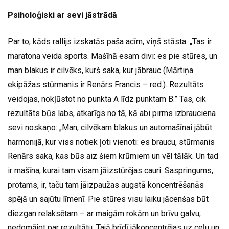
Psiholoģiski ar sevi jāstrādā
Par to, kāds rallijs izskatās paša acīm, viņš stāsta: „Tas ir
maratona veida sports. Mašīnā esam divi: es pie stūres, un
man blakus ir cilvēks, kurš saka, kur jābrauc (Mārtiņa
ekipāžas stūrmanis ir Renārs Francis – red.). Rezultāts
veidojas, nokļūstot no punkta A līdz punktam B.” Tas, cik
rezultāts būs labs, atkarīgs no tā, kā abi pirms izbrauciena
sevi noskaņo: „Man, cilvēkam blakus un automašīnai jābūt
harmonijā, kur viss notiek ļoti vienoti: es braucu, stūrmanis
Renārs saka, kas būs aiz šiem krūmiem un vēl tālāk. Un tad
ir mašīna, kurai tam visam jāizstūrējas cauri. Saspringums,
protams, ir, taču tam jāizpaužas augstā koncentrēšanās
spējā un sajūtu līmenī. Pie stūres visu laiku jācenšas būt
diezgan relaksētam – ar maigām rokām un brīvu galvu,
nedomājot par rezultātu. Tajā brīdī jākoncentrējas uz ceļu un