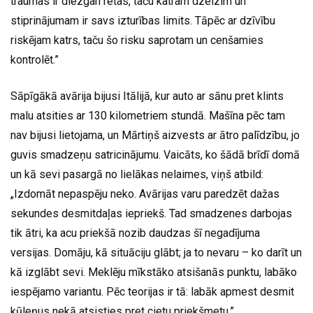
traumas ir diezgan retas, taču katram dzelzim un
stiprinājumam ir savs izturības limits. Tāpēc ar dzīvību
riskējam katrs, taču šo risku saprotam un cenšamies
kontrolēt.”
Sāpīgākā avārija bijusi Itālijā, kur auto ar sānu pret klints
malu atsities ar 130 kilometriem stundā. Mašīna pēc tam
nav bijusi lietojama, un Mārtiņš aizvests ar ātro palīdzību, jo
guvis smadzeņu satricinājumu. Vaicāts, ko šādā brīdī domā
un kā sevi pasargā no lielākas nelaimes, viņš atbild:
„Izdomāt nepaspēju neko. Avārijas varu paredzēt dažas
sekundes desmitdaļas iepriekš. Tad smadzenes darbojas
tik ātri, ka acu priekšā nozib daudzas šī negadījuma
versijas. Domāju, kā situāciju glābt; ja to nevaru – ko darīt un
kā izglābt sevi. Meklēju mīkstāko atsišanās punktu, labāko
iespējamo variantu. Pēc teorijas ir tā: labāk apmest desmit
kūleņus nekā atsisties pret cietu priekšmetu.”