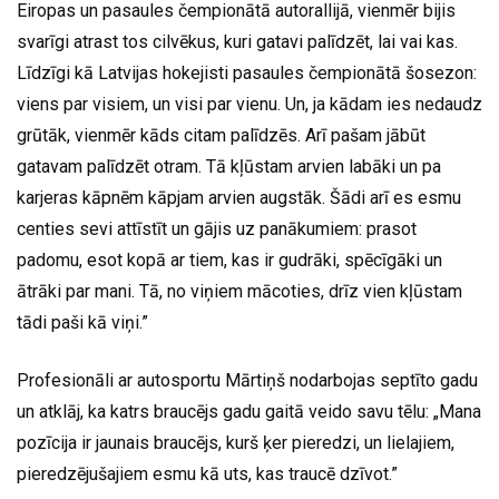
Eiropas un pasaules čempionātā autorallijā, vienmēr bijis
svarīgi atrast tos cilvēkus, kuri gatavi palīdzēt, lai vai kas.
Līdzīgi kā Latvijas hokejisti pasaules čempionātā šosezon:
viens par visiem, un visi par vienu. Un, ja kādam ies nedaudz
grūtāk, vienmēr kāds citam palīdzēs. Arī pašam jābūt
gatavam palīdzēt otram. Tā kļūstam arvien labāki un pa
karjeras kāpnēm kāpjam arvien augstāk. Šādi arī es esmu
centies sevi attīstīt un gājis uz panākumiem: prasot
padomu, esot kopā ar tiem, kas ir gudrāki, spēcīgāki un
ātrāki par mani. Tā, no viņiem mācoties, drīz vien kļūstam
tādi paši kā viņi.”
Profesionāli ar autosportu Mārtiņš nodarbojas septīto gadu
un atklāj, ka katrs braucējs gadu gaitā veido savu tēlu: „Mana
pozīcija ir jaunais braucējs, kurš ķer pieredzi, un lielajiem,
pieredzējušajiem esmu kā uts, kas traucē dzīvot.”