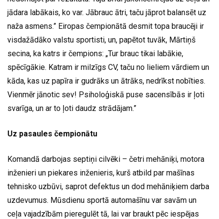
jādara labākais, ko var. Jābrauc ātri, taču jāprot balansēt uz
naža asmens.” Eiropas čempionātā desmit topa braucēji ir
visdažādāko valstu sportisti, un, papētot tuvāk, Mārtiņš
secina, ka katrs ir čempions: „Tur brauc tikai labākie,
spēcīgākie. Katram ir milzīgs CV, taču no lieliem vārdiem un
kāda, kas uz papīra ir gudrāks un ātrāks, nedrīkst nobīties.
Vienmēr jānotic sev! Psiholoģiskā puse sacensībās ir ļoti
svarīga, un ar to ļoti daudz strādājam.”
Uz pasaules čempionātu
Komandā darbojas septiņi cilvēki – četri mehāniķi, motora
inženieri un piekares inženieris, kurš atbild par mašīnas
tehnisko uzbūvi, saprot defektus un dod mehāniķiem darba
uzdevumus. Mūsdienu sportā automašīnu var savām un
ceļa vajadzībām pieregulēt tā, lai var braukt pēc iespējas