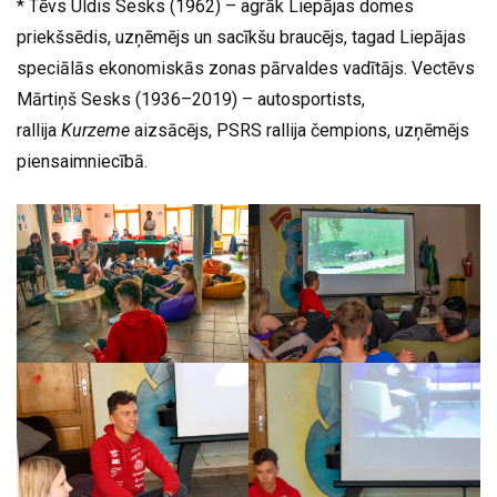
* Tēvs Uldis Sesks (1962) – agrāk Liepājas domes
priekšsēdis, uzņēmējs un sacīkšu braucējs, tagad Liepājas
speciālās ekonomiskās zonas pārvaldes vadītājs. Vectēvs
Mārtiņš Sesks (1936–2019) – autosportists,
rallija
Kurzeme
aizsācējs, PSRS rallija čempions, uzņēmējs
piensaimniecībā.