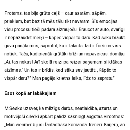
Protams, tas bija grūts ceļš – caur asarām, sāpēm,
priekiem, bet bez tā mēs tālu tikt nevaram. Šīs emocijas
visu procesu tieši padara aizraujošu. Braucot ar auto, svarīgi
ir nepazaudēt mērķi – kāpēc vispār to daru. Kad sāku braukt,
guvu panākumus, saprotot, ka ir talants, tad ir forši un viss
notiek. Taču, kad pienāk grūtāki brīži un nepaveicas, domāju:
„Ai, tas nekas! Arī skolā reizi pa reizei saņemam sliktākas
atzīmes.” Un tas ir brīdis, kad sāku sev jautāt: „Kāpēc to
vispār daru?” Man pagāja krietns laiks, līdz to sapratu.”
Esot kopā ar labākajiem
M.Sesks uzsver, ka milzīgs darbs, neatlaidība, azarts un
motivējoši cilvēki apkārt palīdz sasniegt augstas virsotnes:
„Man vienmēr bijusi fantastiska komanda, treneri. Karjerā, arī