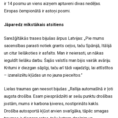
ir 14 posmu un viens aizņem aptuveni divas nedēļas.
Eiropas čempionātā ir astoņi posmi.
Jāparedz mīkstākais atsitiens
Sarežģītākās trases bijušas ārpus Latvijas: „Pie mums
sacensības parasti notiek grants ceļos, taču Spānijā, Itālijā
un citur lielākoties ir asfalts. Man ir neierasti, un nākas
ieguldīt lielāku darbu. Šajās valstīs man bijis vairāk avāriju.
Kritumi ir diezgan sāpīgi, taču arī tādi vajadzīgi, lai attīstītos
– izanalizētu kļūdas un no jauna pieceltos.”
Lielas traumas gan neesot bijušas: „Rallija automašīnā ir ļoti
augsta drošība. Esam piesprādzēti ar sešu punktu drošības
jostām, mums ir karbona ķiveres, nostiprināts kakls.
Drošība autosportā kļūst arvien svarīgāka, tāpēc smagas