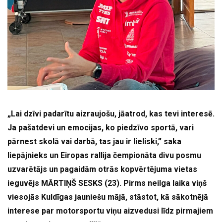
„Lai dzīvi padarītu aizraujošu, jāatrod, kas tevi interesē.
Ja pašatdevi un emocijas, ko piedzīvo sportā, vari
pārnest skolā vai darbā, tas jau ir lieliski,” saka
liepājnieks un Eiropas rallija čempionāta divu posmu
uzvarētājs un pagaidām otrās kopvērtējuma vietas
ieguvējs MĀRTIŅŠ SESKS (23). Pirms neilga laika viņš
viesojās Kuldīgas jauniešu mājā, stāstot, kā sākotnējā
interese par motorsportu viņu aizvedusi līdz pirmajiem