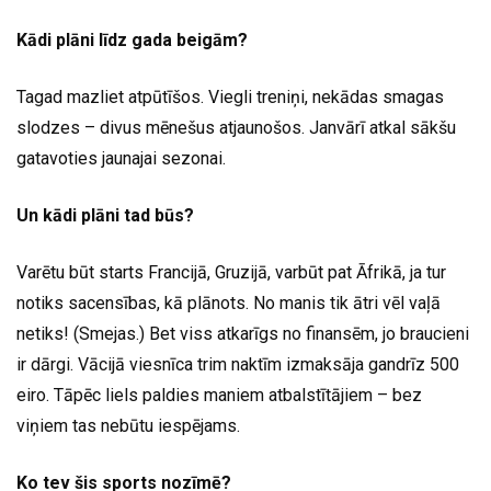
Kādi plāni līdz gada beigām?
Tagad mazliet atpūtīšos. Viegli treniņi, nekādas smagas
slodzes – divus mēnešus atjaunošos. Janvārī atkal sākšu
gatavoties jaunajai sezonai.
Un kādi plāni tad būs?
Varētu būt starts Francijā, Gruzijā, varbūt pat Āfrikā, ja tur
notiks sacensības, kā plānots. No manis tik ātri vēl vaļā
netiks! (Smejas.) Bet viss atkarīgs no finansēm, jo braucieni
ir dārgi. Vācijā viesnīca trim naktīm izmaksāja gandrīz 500
eiro. Tāpēc liels paldies maniem atbalstītājiem – bez
viņiem tas nebūtu iespējams.
Ko tev šis sports nozīmē?