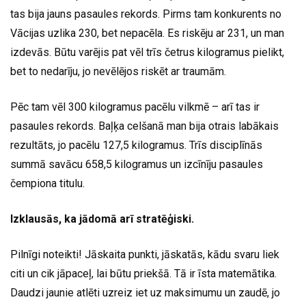
tas bija jauns pasaules rekords. Pirms tam konkurents no
Vācijas uzlika 230, bet nepacēla. Es riskēju ar 231, un man
izdevās. Būtu varējis pat vēl trīs četrus kilogramus pielikt,
bet to nedarīju, jo nevēlējos riskēt ar traumām.
Pēc tam vēl 300 kilogramus pacēlu vilkmē – arī tas ir
pasaules rekords. Baļķa celšanā man bija otrais labākais
rezultāts, jo pacēlu 127,5 kilogramus. Trīs disciplīnās
summā savācu 658,5 kilogramus un izcīnīju pasaules
čempiona titulu.
Izklausās, ka jādomā arī stratēģiski.
Pilnīgi noteikti! Jāskaita punkti, jāskatās, kādu svaru liek
citi un cik jāpaceļ, lai būtu priekšā. Tā ir īsta matemātika.
Daudzi jaunie atlēti uzreiz iet uz maksimumu un zaudē, jo