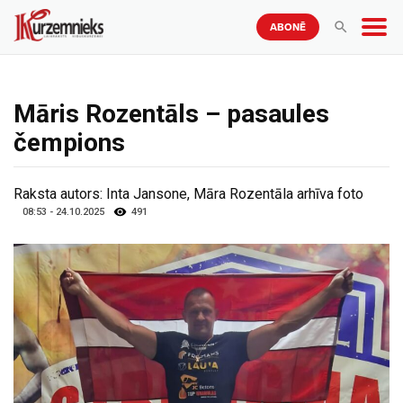
ABONĒ
Māris Rozentāls – pasaules
čempions
Raksta autors:
Inta Jansone, Māra Rozentāla arhīva foto
08:53 - 24.10.2025
491