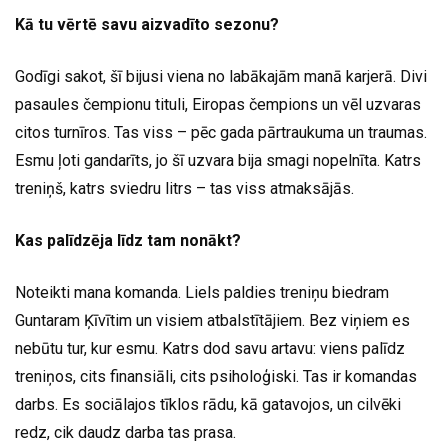
Kā tu vērtē savu aizvadīto sezonu?
Godīgi sakot, šī bijusi viena no labākajām manā karjerā. Divi
pasaules čempionu tituli, Eiropas čempions un vēl uzvaras
citos turnīros. Tas viss – pēc gada pārtraukuma un traumas.
Esmu ļoti gandarīts, jo šī uzvara bija smagi nopelnīta. Katrs
treniņš, katrs sviedru litrs – tas viss atmaksājās.
Kas palīdzēja līdz tam nonākt?
Noteikti mana komanda. Liels paldies treniņu biedram
Guntaram Ķīvītim un visiem atbalstītājiem. Bez viņiem es
nebūtu tur, kur esmu. Katrs dod savu artavu: viens palīdz
treniņos, cits finansiāli, cits psiholoģiski. Tas ir komandas
darbs. Es sociālajos tīklos rādu, kā gatavojos, un cilvēki
redz, cik daudz darba tas prasa.