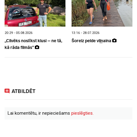
20:29 - 05.08.2026
13:16 - 28.07.2026
„Cilvēks noslīkst klusi – ne tā,
Šoreiz pelde viļņaina
kā rāda filmās”
ATBILDĒT
Lai komentētu, ir nepieciešams
pieslēgties.