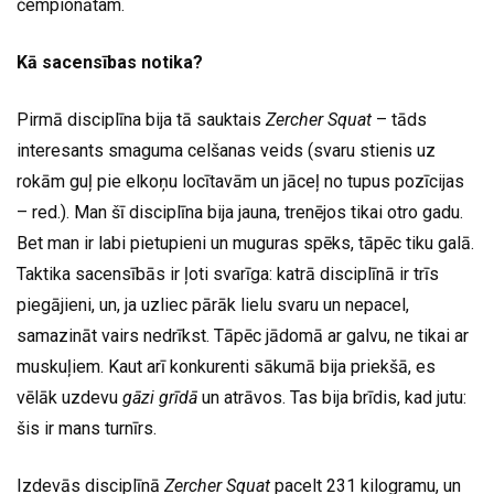
čempionātam.
Kā sacensības notika?
Pirmā disciplīna bija tā sauktais
Zercher Squat
– tāds
interesants smaguma celšanas veids (svaru stienis uz
rokām guļ pie elkoņu locītavām un jāceļ no tupus pozīcijas
– red.). Man šī disciplīna bija jauna, trenējos tikai otro gadu.
Bet man ir labi pietupieni un muguras spēks, tāpēc tiku galā.
Taktika sacensībās ir ļoti svarīga: katrā disciplīnā ir trīs
piegājieni, un, ja uzliec pārāk lielu svaru un nepacel,
samazināt vairs nedrīkst. Tāpēc jādomā ar galvu, ne tikai ar
muskuļiem. Kaut arī konkurenti sākumā bija priekšā, es
vēlāk uzdevu
gāzi grīdā
un atrāvos. Tas bija brīdis, kad jutu:
šis ir mans turnīrs.
Izdevās disciplīnā
Zercher Squat
pacelt 231 kilogramu, un