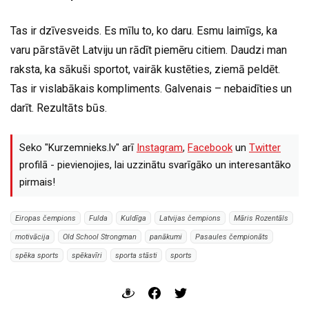
Tas ir dzīvesveids. Es mīlu to, ko daru. Esmu laimīgs, ka
varu pārstāvēt Latviju un rādīt piemēru citiem. Daudzi man
raksta, ka sākuši sportot, vairāk kustēties, ziemā peldēt.
Tas ir vislabākais kompliments. Galvenais – nebaidīties un
darīt. Rezultāts būs.
Seko "Kurzemnieks.lv" arī
Instagram
,
Facebook
un
Twitter
profilā - pievienojies, lai uzzinātu svarīgāko un interesantāko
pirmais!
Eiropas čempions
Fulda
Kuldīga
Latvijas čempions
Māris Rozentāls
motivācija
Old School Strongman
panākumi
Pasaules čempionāts
spēka sports
spēkavīri
sporta stāsti
sports