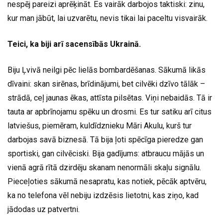
nespēj pareizi aprēķināt. Es vairāk darbojos taktiski: zinu,
kur man jābūt, lai uzvarētu, nevis tikai lai paceltu visvairāk.
Teici, ka biji arī sacensībās Ukrainā.
Biju Ļvivā neilgi pēc lielās bombardēšanas. Sākumā likās
dīvaini: skan sirēnas, brīdinājumi, bet cilvēki dzīvo tālāk –
strādā, ceļ jaunas ēkas, attīsta pilsētas. Viņi nebaidās. Tā ir
tauta ar apbrīnojamu spēku un drosmi. Es tur satiku arī citus
latviešus, piemēram, kuldīdznieku Māri Akulu, kurš tur
darbojas savā biznesā. Tā bija ļoti spēcīga pieredze gan
sportiski, gan cilvēciski. Bija gadījums: atbraucu mājās un
vienā agrā rītā dzirdēju skanam nenormāli skaļu signālu.
Pieceļoties sākumā nesapratu, kas notiek, pēcāk aptvēru,
ka no telefona vēl nebiju izdzēsis lietotni, kas ziņo, kad
jādodas uz patvertni.