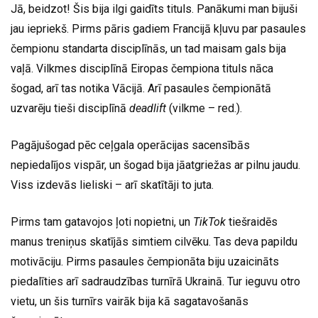
Jā, beidzot! Šis bija ilgi gaidīts tituls. Panākumi man bijuši
jau iepriekš. Pirms pāris gadiem Francijā kļuvu par pasaules
čempionu standarta disciplīnās, un tad maisam gals bija
vaļā. Vilkmes disciplīnā Eiropas čempiona tituls nāca
šogad, arī tas notika Vācijā. Arī pasaules čempionātā
uzvarēju tieši disciplīnā
deadlift
(vilkme – red.).
Pagājušogad pēc ceļgala operācijas sacensībās
nepiedalījos vispār, un šogad bija jāatgriežas ar pilnu jaudu.
Viss izdevās lieliski – arī skatītāji to juta.
Pirms tam gatavojos ļoti nopietni, un
TikTok
tiešraidēs
manus treniņus skatījās simtiem cilvēku. Tas deva papildu
motivāciju. Pirms pasaules čempionāta biju uzaicināts
piedalīties arī sadraudzības turnīrā Ukrainā. Tur ieguvu otro
vietu, un šis turnīrs vairāk bija kā sagatavošanās