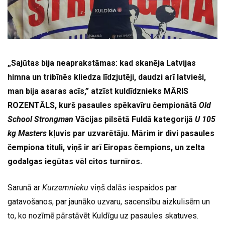
„Sajūtas bija neaprakstāmas: kad skanēja Latvijas
himna un tribīnēs kliedza līdzjutēji, daudzi arī latvieši,
man bija asaras acīs,” atzīst kuldīdznieks MĀRIS
ROZENTĀLS, kurš pasaules spēkavīru čempionātā
Old
School Strongman
Vācijas pilsētā Fuldā kategorijā
U 105
kg Masters
kļuvis par uzvarētāju. Mārim ir divi pasaules
čempiona tituli, viņš ir arī Eiropas čempions, un zelta
godalgas iegūtas vēl citos turnīros.
Sarunā ar
Kurzemnieku
viņš dalās iespaidos par
gatavošanos, par jaunāko uzvaru, sacensību aizkulisēm un
to, ko nozīmē pārstāvēt Kuldīgu uz pasaules skatuves.