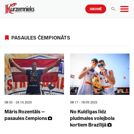
ABONĒ
PASAULES ČEMPIONĀTS
08:53 - 24.10.2025
08:17 - 18.09.2025
Māris Rozentāls –
No Kuldīgas līdz
pasaules čempions
pludmales volejbola
kortiem Brazīlijā