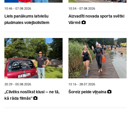
10:46 - 07.08.2026
10:34 - 07.08.2026
Liels panākums latviešu
Aizvadīti novada sporta svētki
pludmales volejbolistiem
Vārmē
20:29 - 05.08.2026
13:16 - 28.07.2026
„Cilvēks noslīkst klusi – ne tā,
Šoreiz pelde viļņaina
kā rāda filmās”