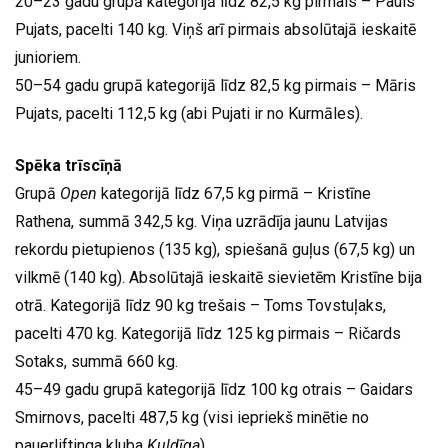
20–23 gadu grupā kategorijā līdz 82,5 kg pirmais – Pauls
Pujats, pacelti 140 kg. Viņš arī pirmais absolūtajā ieskaitē
junioriem.
50–54 gadu grupā kategorijā līdz 82,5 kg pirmais – Māris
Pujats, pacelti 112,5 kg (abi Pujati ir no Kurmāles).
Spēka trīscīņā
Grupā
Open
kategorijā līdz 67,5 kg pirmā – Kristīne
Rathena, summā 342,5 kg. Viņa uzrādīja jaunu Latvijas
rekordu pietupienos (135 kg), spiešanā guļus (67,5 kg) un
vilkmē (140 kg). Absolūtajā ieskaitē sievietēm Kristīne bija
otrā. Kategorijā līdz 90 kg trešais – Toms Tovstuļaks,
pacelti 470 kg. Kategorijā līdz 125 kg pirmais – Ričards
Sotaks, summā 660 kg.
45–49 gadu grupā kategorijā līdz 100 kg otrais – Gaidars
Smirnovs, pacelti 487,5 kg (visi iepriekš minētie no
pauerliftinga kluba
Kuldīga
).