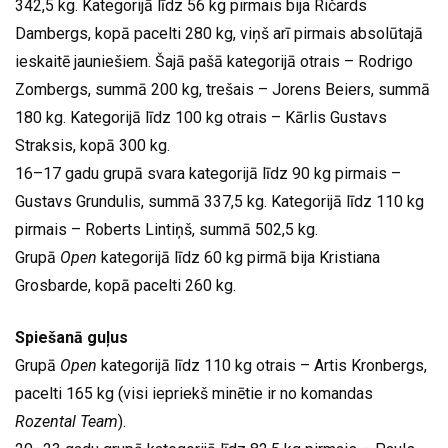
342,5 kg. Kategorijā līdz 56 kg pirmais bija Ričards
Dambergs, kopā pacelti 280 kg, viņš arī pirmais absolūtajā
ieskaitē jauniešiem. Šajā pašā kategorijā otrais – Rodrigo
Zombergs, summā 200 kg, trešais – Jorens Beiers, summā
180 kg. Kategorijā līdz 100 kg otrais – Kārlis Gustavs
Straksis, kopā 300 kg.
16–17 gadu grupā svara kategorijā līdz 90 kg pirmais –
Gustavs Grundulis, summā 337,5 kg. Kategorijā līdz 110 kg
pirmais – Roberts Lintiņš, summā 502,5 kg.
Grupā
Open
kategorijā līdz 60 kg pirmā bija Kristiana
Grosbarde, kopā pacelti 260 kg.
Spiešanā guļus
Grupā
Open
kategorijā līdz 110 kg otrais – Artis Kronbergs,
pacelti 165 kg (visi iepriekš minētie ir no komandas
Rozental Team
).