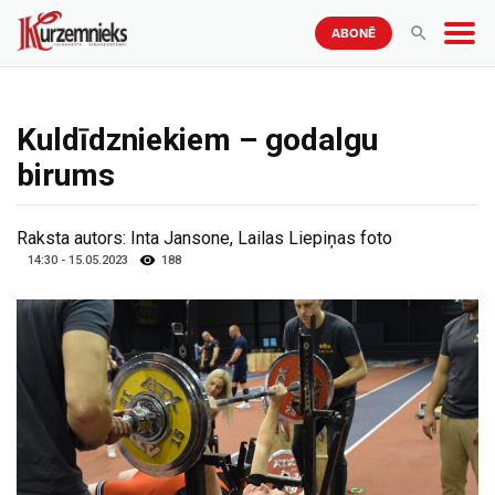
ABONĒ
Kuldīdzniekiem – godalgu
birums
Raksta autors:
Inta Jansone, Lailas Liepiņas foto
14:30 - 15.05.2023
188