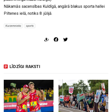
Nākamās sacensības Kuldīgā, angārā blakus sporta hallei
Piltenes ielā, notiks 8. jūlijā.
Kurzemnieks
sports
LĪDZĪGI RAKSTI