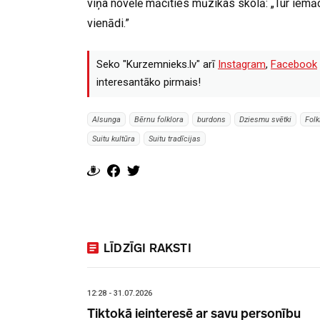
viņa novēlē mācīties mūzikas skolā: „Tur iemācā
vienādi.”
Seko "Kurzemnieks.lv" arī
Instagram
,
Facebook
interesantāko pirmais!
Alsunga
Bērnu folklora
burdons
Dziesmu svētki
Folk
Suitu kultūra
Suitu tradīcijas
LĪDZĪGI RAKSTI
12:28 - 31.07.2026
Tiktokā ieinteresē ar savu personību