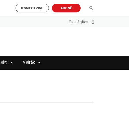
IESNIEGT ZIŅU
ABONĒ
Pieslēgties
jekti
Vairāk