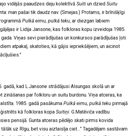
dejo vidējās paaudzes deju kolektīvā
Suiti
un dzied
Suitu
anta: man pašai tik daudz nav. (Smejas.) Protams, ir brīnišķīgi
s programmā
Pulkā eimu, pulkā teku
, ar diezgan labiem
ājējas ir Lidija Jansone, kas folkloras kopu izveidoja 1985.
 gada. Viņas sevi pierādījušas un konkursos parādījušas ļoti
diem atpakaļ, skatoties, kā gājis iepriekšējiem, un aicinot
cījušies.”
. gadā, kad L.Jansone strādājusi Alsungas skolā un ar
 zināšanas par folkloru un suitu burdonu. Viņa atceras, ka
tbalstīta. 1985. gadā pasākuma
Pulkā eimu, pulkā teku
pirmajā
reģistrēts kā folkloras kopa
Suitiņi
. G.Matēviča vadību
ies pensijā. Gunta atceras pēdējo skati pirms kovida
tālāk uz Rīgu, bet visu aiztaisīja ciet…” Tagadējam sastāvam