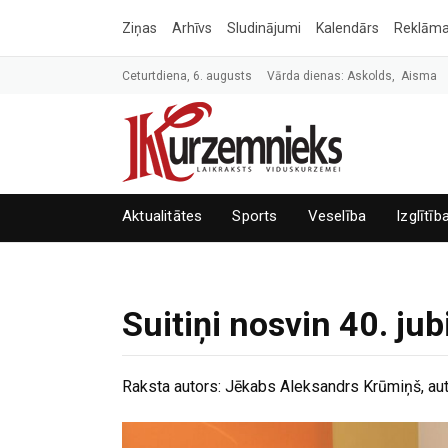
Ziņas
Arhīvs
Sludinājumi
Kalendārs
Reklām
Ceturtdiena, 6. augusts
Vārda dienas: Askolds, Aisma
Aktualitātes
Sports
Veselība
Izglītīb
Suitiņi nosvin 40. jub
Raksta autors:
Jēkabs Aleksandrs Krūmiņš, aut