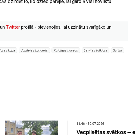
s dzirdēt to, ko dzied pārējie, lai garo
ē
visi novilktu
un
Twitter
profilā - pievienojies, lai uzzinātu svarīgāko un
loras kopa
Jubilejas koncerts
Kuldīgas novads
Latvijas folklora
Suitiņi
11:46 - 30.07.2026
Vecpilsētas svētkos – e