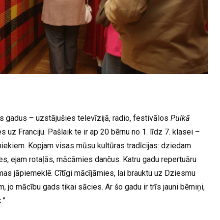
s gadus – uzstājušies televīzijā, radio, festivālos
Pulkā
 uz Franciju. Pašlaik te ir ap 20 bērnu no 1. līdz 7. klasei –
eniekiem. Kopjam visas mūsu kultūras tradīcijas: dziedam
ģes, ejam rotaļās, mācāmies dančus. Katru gadu repertuāru
smas jāpiemeklē. Cītīgi mācījāmies, lai brauktu uz Dziesmu
o mācību gads tikai sācies. Ar šo gadu ir trīs jauni bērniņi,
.”