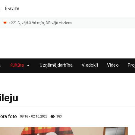
a
E-avīze
+22° C, vējš 3.96 m/s, DR vēja virziens
a
Kultūra
Uzņēmējdarbība
Viedokļi
Video
Pro
ileju
ora foto
08:16 - 02.10.2025
183