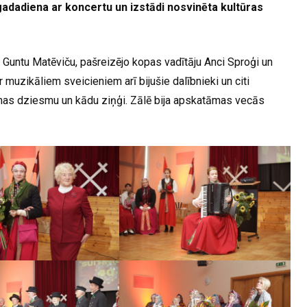
gadadiena ar koncertu un izstādi nosvinēta kultūras
n Guntu Matēviču, pašreizējo kopas vadītāju Anci Sproģi un
muzikāliem sveicieniem arī bijušie dalībnieki un citi
āšanas dziesmu un kādu ziņģi. Zālē bija apskatāmas vecās