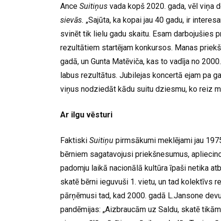
Ance
Suitiņus
vada kopš 2020. gada, vēl viņa 
sievās.
„Sajūta, ka kopai jau 40 gadu, ir interes
svinēt tik lielu gadu skaitu. Esam darbojušie
rezultātiem startējam konkursos. Manas priekšg
gadā, un Gunta Matēviča, kas to vadīja no 2000.
labus rezultātus. Jubilejas koncertā ejam pa ga
viņus nodziedāt kādu suitu dziesmu, ko reiz mā
Ar ilgu vēsturi
Faktiski
Suitiņu
pirmsākumi meklējami jau 1975
bērniem sagatavojusi priekšnesumus, apliecinot
padomju laikā nacionālā kultūra īpaši netika a
skatē bērni ieguvuši 1. vietu, un tad kolektīvs 
pārņēmusi tad, kad 2000. gadā L.Jansone devus
pandēmijas: „Aizbraucām uz Saldu, skatē tikām 