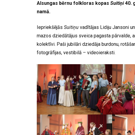
Alsungas bērnu folkloras kopas
Suitiņi
40. 
namā.
Iepriekšējās
Suitiņu
vadītājas Lidiju Jansoni u
mazos dziedātājus sveica pagasta pārvalde, ar 
kolektīvi. Paši jubilāri dziedāja burdonu, rot
fotogrāfijas, vestibilā – videoieraksti.