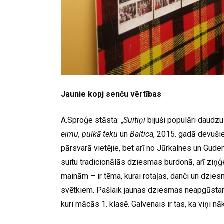
Jaunie kopj senču vērtības
A.Sproģe stāsta: „
Suitiņi
bijuši populāri daudzu
eimu, pulkā teku
un
Baltica
, 2015. gadā devušies
pārsvarā vietējie, bet arī no Jūrkalnes un Gud
suitu tradicionālās dziesmas burdonā, arī ziņ
mainām – ir tēma, kurai rotaļas, danči un dzie
svētkiem. Pašlaik jaunas dziesmas neapgūstam, j
kuri mācās 1. klasē. Galvenais ir tas, ka viņi nāk