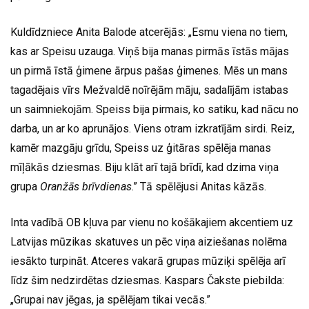
Kuldīdzniece Anita Balode atcerējās: „Esmu viena no tiem,
kas ar Speisu uzauga. Viņš bija manas pirmās īstās mājas
un pirmā īstā ģimene ārpus pašas ģimenes. Mēs un mans
tagadējais vīrs Mežvaldē noīrējām māju, sadalījām istabas
un saimniekojām. Speiss bija pirmais, ko satiku, kad nācu no
darba, un ar ko aprunājos. Viens otram izkratījām sirdi. Reiz,
kamēr mazgāju grīdu, Speiss uz ģitāras spēlēja manas
mīļākās dziesmas. Biju klāt arī tajā brīdī, kad dzima viņa
grupa
Oranžās brīvdienas
.” Tā spēlējusi Anitas kāzās.
Inta vadībā OB kļuva par vienu no košākajiem akcentiem uz
Latvijas mūzikas skatuves un pēc viņa aiziešanas nolēma
iesākto turpināt. Atceres vakarā grupas mūziķi spēlēja arī
līdz šim nedzirdētas dziesmas. Kaspars Čakste piebilda:
„Grupai nav jēgas, ja spēlējam tikai vecās.”