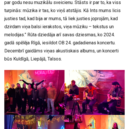
par godu nesu muzikālu sveicienu. Stāsts ir par to, ka viss
turpinās: mūzika ir tas, ko viņš atstājis. Kā Ints mums licis
justies tad, kad bija ar mums, tā liek justies joprojām, kad
dzirdam viņa balsi ierakstos, viņa mūziku – tekstus un
melodijas.” Rūta dziedāja arī savas dziesmas, ko 2024.
gadā spēlēja Rīgā, iesildot OB 24. gadadienas koncertu.
Decembrī gaidāms viņas akustiskais albums, un koncerti
būs Kuldīgā, Liepājā, Talsos.