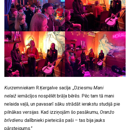
Kurzemniekam
R.Ķergalve sacīja: „Dziesmu
Mani
nelaiž
iemācījos nospēlēt brāļa bērēs. Pēc tam tā mani
nelaida vaļā, un pavasarī sāku strādāt ierakstu studijā pie
pilnākas versijas. Kad izziņojām šo pasākumu,
Oranžo
brīvdienu
dalībnieki pieteicās paši – tas bija jauks
pārsteigums.”