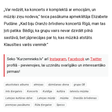
„Var redzēt, ka koncerts ir komplektā ar emocijām, un
mūziķi ziņu nodeva,” teica pasākuma apmeklētāja Elizabete
Pudāne. „Kad biju
Oranžo brīvdienu
koncertā Rīgā, man tas
ļoti patika. Bēdīgi, ka grupu vairs nevar dzirdēt pilnā
sastāvā, bet jāpriecājas par to, kas mūzikā atstāts.
Klausīties varēs vienmēr.”
Seko "Kurzemnieks.lv" arī
Instagram
,
Facebook
un
Twitter
profilā - pievienojies, lai uzzinātu svarīgāko un interesantāko
pirmais!
akustiskais albums
atmiņas
dzimšanas diena
grupa OB
Ints Ķergalvis
Koncerts
Kuldīga
kultūra
latviešu mūzika
Latvijas kultūras dzīve
Latvijas mūziķi
mūzika
Oranžās brīvdienas
piemiņas pasākums
Rūta Ķergalve
Speiss