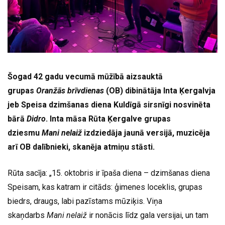
Šogad 42 gadu vecumā mūžībā aizsauktā
grupas
Oranžās brīvdienas
(OB) dibinātāja Inta Ķergalvja
jeb Speisa dzimšanas diena Kuldīgā sirsnīgi nosvinēta
bārā
Didro
. Inta māsa Rūta Ķergalve grupas
dziesmu
Mani nelaiž
izdziedāja jaunā versijā, muzicēja
arī OB dalībnieki, skanēja atmiņu stāsti.
Rūta sacīja: „15. oktobris ir īpaša diena – dzimšanas diena
Speisam, kas katram ir citāds: ģimenes loceklis, grupas
biedrs, draugs, labi pazīstams mūziķis. Viņa
skaņdarbs
Mani nelaiž
ir nonācis līdz gala versijai, un tam