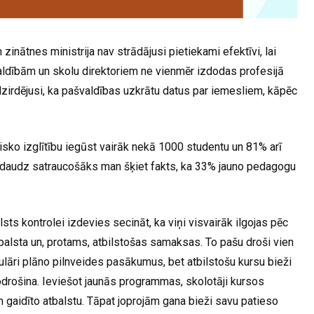
n zinātnes ministrija nav strādājusi pietiekami efektīvi, lai
dībām un skolu direktoriem ne vienmēr izdodas profesijā
 dzirdējusi, ka pašvaldības uzkrātu datus par iemesliem, kāpēc
ģisko izglītību iegūst vairāk nekā 1000 studentu un 81% arī
t daudz satraucošāks man šķiet fakts, ka 33% jauno pedagogu
sts kontrolei izdevies secināt, ka viņi visvairāk ilgojas pēc
tbalsta un, protams, atbilstošas samaksas. To pašu droši vien
ulāri plāno pilnveides pasākumus, bet atbilstošu kursu bieži
odrošina. Ieviešot jaunās programmas, skolotāji kursos
 gaidīto atbalstu. Tāpat joprojām gana bieži savu patieso