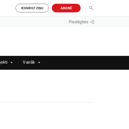
IESNIEGT ZIŅU
ABONĒ
Pieslēgties
jekti
Vairāk