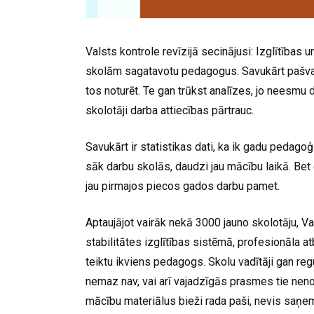
Valsts kontrole revīzijā secinājusi: Izglītības u
skolām sagatavotu pedagogus. Savukārt pašval
tos noturēt. Te gan trūkst analīzes, jo neesmu
skolotāji darba attiecības pārtrauc.
Savukārt ir statistikas dati, ka ik gadu pedago
sāk darbu skolās, daudzi jau mācību laikā. Be
jau pirmajos piecos gados darbu pamet.
Aptaujājot vairāk nekā 3000 jauno skolotāju, Val
stabilitātes izglītības sistēmā, profesionāla a
teiktu ikviens pedagogs. Skolu vadītāji gan reg
nemaz nav, vai arī vajadzīgās prasmes tie nen
mācību materiālus bieži rada paši, nevis saņem