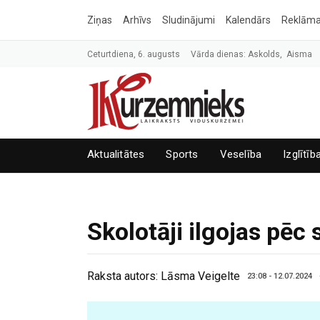
Ziņas
Arhīvs
Sludinājumi
Kalendārs
Reklām
Ceturtdiena, 6. augusts
Vārda dienas: Askolds, Aisma
Aktualitātes
Sports
Veselība
Izglītīb
Skolotāji ilgojas pēc 
Raksta autors:
Lāsma Veigelte
23:08 - 12.07.2024