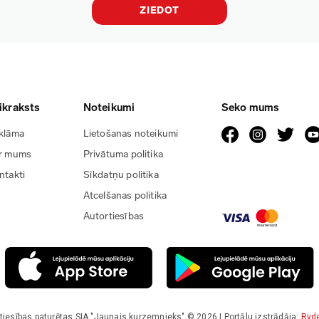
ZIEDOT
ikraksts
Noteikumi
Seko mums
klāma
Lietošanas noteikumi
r mums
Privātuma politika
ntakti
Sīkdatņu politika
Atcelšanas politika
Autortiesības
tiesības paturētas SIA "Jaunais kurzemnieks" © 2026 | Portālu izstrādāja:
Ryd