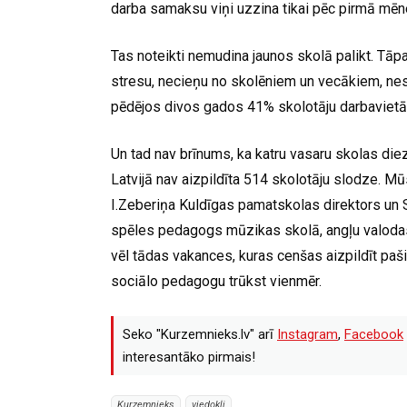
darba samaksu viņi uzzina tikai pēc pirmā mēn
Tas noteikti nemudina jaunos skolā palikt. Tāpa
stresu, necieņu no skolēniem un vecākiem, nes
pēdējos divos gados 41% skolotāju darbavietā
Un tad nav brīnums, ka katru vasaru skolas d
Latvijā nav aizpildīta 514 skolotāju slodze. 
I.Zeberiņa Kuldīgas pamatskolas direktors un
spēles pedagogs mūzikas skolā, angļu valodas 
vēl tādas vakances, kuras cenšas aizpildīt paši
sociālo pedagogu trūkst vienmēr.
Seko "Kurzemnieks.lv" arī
Instagram
,
Facebook
interesantāko pirmais!
Kurzemnieks
viedokļi