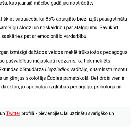
eša, kas jaunajā mācību gadā jau nostrādāts.
t šķiet satraucoši, ka 85% aptaujāto bieži izjūt paaugstinātu
amērīgu slodzi un neskaidrību par atalgojumu. Savukārt
 saskāries pat ar emocionālo vardarbību.
iezgan izmisīgi dažādos veidos meklē trūkstošos pedagogus.
Mūsu pašvaldības mājaslapā redzams, ka tiek meklēts
 Skrundas bērnudārza
Liepziediņš
vadītājs, sitaminstrumentu
un ķīmijas skolotājs Ēdoles pamatskolā. Bet droši vien ir
 direktori, jo speciālās izglītības pedagogu, psihologu un
un
Twitter
profilā - pievienojies, lai uzzinātu svarīgāko un