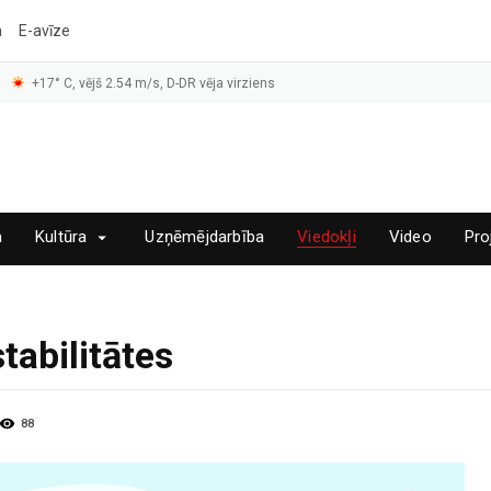
a
E-avīze
+17° C, vējš 2.54 m/s, D-DR vēja virziens
a
Kultūra
Uzņēmējdarbība
Viedokļi
Video
Pro
stabilitātes
88