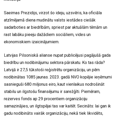
Saeimas Prezidijs, virzot šo ideju, uzsvēris, ka oficiāla
atzīmējamā diena mudinātu valsts iestādes ciešāk
sadarboties ar biedrībām, spriest par aktuālām tēmām un
rast labāku pieeju dažādiem sociāliem, vides un
ekonomiskiem izaicinājumiem.
Latvijas Pilsoniskā alianse nupat publicējusi pagājušā gada
biedrību un nodibinājumu sektora pārskatu. Ko tas rāda?
Latvijā ir 27,5 tūkstoši reģistrētu organizāciju, un pērn
nodibinātas 1085 jaunas. 2023. gadā NVO kopējie ieņēmumi
sasnieguši 680 miljonus eiro, kaut vienlaikus nodrošināt
stabilu un ilgstošu finansējumu ir sarežģīti. Piemēram,
rezerves fonds ap 29 procentiem organizāciju
samazinājies, un ilgtspējai tas var kaitēt. Secināts: lai gan ik
gadu nodibināts vairāk organizāciju, nekā tiek likvidēts,