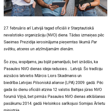
27. februāris arī Latvijā tagad oficiāli ir Starptautiskā
nevalstisko organizāciju (NVO) diena. Tādas izmaiņas pēc
Saeimas Prezidija ierosinājuma pieņemtas likumā
Par
svētku, atceres un atzīmējamām dienām.
Šo ziņu, iespējams, jau bijāt pamanījuši, bet izrādās, ka
Pasaules NVO dienas ideja radusies… Latvijā. Šo tradīciju
aizsācis latvietis Mārcis Liors Skadmanis un
biedrība
Latvijas Pilsoniskā alianse
(LPA) 2009. gadā. Pēc
gada šo dienu oficiāli atzina 12 valstis Baltijas jūras NVO
forumā Viļņā, bet pirmās Pasaules NVO dienas atklāšanas
pasākumu 2014. gadā Helsinkos sarīkojusi Somijas Ārlietu
ministrija.