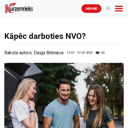
ABONĒ
Kāpēc darboties NVO?
Raksta autors:
Daiga Bitiniece
12:02 - 27.03.2025
40