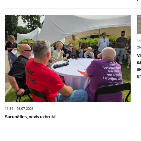
14
26
V
sa
s
un
11:34 - 28.07.2026
Sarunāties, nevis uzbrukt