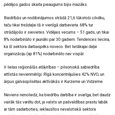
pēdējos gados skaita pieaugums bijis mazāks.
Biedrībās un nodibinājumos strādā 21,6 tūkstoši cilvēku,
taču tikai trešdaļai tā ir vienīgā darbavieta. 68% tur
strādājošo ir sievietes. Vidējais vecums – 51 gads, un tikai
8% nodarbināto ir jaunāki par 30 gadiem. Tendences liecina,
ka šī sektora darbaspēks noveco. Bet lielākajai daļai
organizāciju (ap 81%) nodarbināto nav vispār.
Ir lielas reģionālās atšķirības – pilsoniskā sabiedrība
attīstās nevienmērīgi. Rīgā koncentrējušies 42% NVO, un
ārpus galvaspilsētas aktīvākās ir Kurzeme un Vidzeme.
Neviens nenoliedz, ka biedrību darbība ir svarīga, bet daudz
vairāk tās varētu dot, ja valsts un pašvaldības prastu labāk
ar tām sadarboties, ieklausītos nevalstiskā sektora