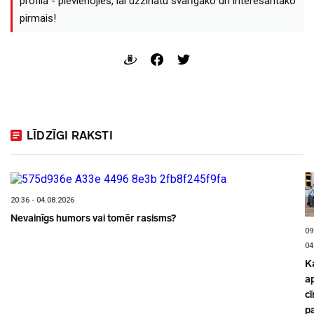
profilā - pievienojies, lai uzzinātu svarīgāko un interesantāko
pirmais!
LĪDZĪGI RAKSTI
20:36 - 04.08.2026
Nevainīgs humors vai tomēr rasisms?
09
04
K
a
cī
p