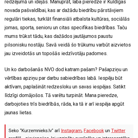
redzējumā un idejās. Manuprāt, laba pieredze ir Kuldīgas
novada pašvaldībai, kas ar dažādu biedrību pārstāvjiem
regulāri tiekas, turklāt finansiāli atbalsta kultūras, sociālās
jomas, sporta, senioru un citas specifikas biedrības. Taču
mums trūkst tādu, kas dažādos jautājumos paustu
pilsonisku nostāju. Savā veidā šo trūkumu varbūt aizvietos
jau izveidotās un topošās iedzīvotāju padomes.
Un ko darbošanās NVO dod katram pašam? Pašapziņu un
vērtības apziņu par darbu sabiedrības labā. Iespēju būt
aktīvam, paplašināt redzesloku un savas iespējas. Satikt
līdzīgi domājošos. Tā varētu turpināt. Mana pieredze,
darbojoties trīs biedrībās, rāda, ka tā ir arī iespēja apgūt
jaunas lietas.
Seko "Kurzemnieks.lv" arī
Instagram
,
Facebook
un
Twitter