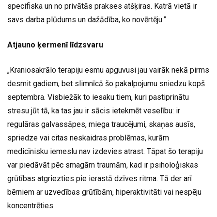
specifiska un no privātās prakses atšķiras. Katrā vietā ir
savs darba plūdums un dažādība, ko novērtēju.”
Atjauno ķermenī līdzsvaru
„Kraniosakrālo terapiju esmu apguvusi jau vairāk nekā pirms
desmit gadiem, bet slimnīcā šo pakalpojumu sniedzu kopš
septembra. Visbiežāk to iesaku tiem, kuri pastiprinātu
stresu jūt tā, ka tas jau ir sācis ietekmēt veselību: ir
regulāras galvassāpes, miega traucējumi, skaņas ausīs,
spriedze vai citas neskaidras problēmas, kurām
medicīnisku iemeslu nav izdevies atrast. Tāpat šo terapiju
var piedāvāt pēc smagām traumām, kad ir psiholoģiskas
grūtības atgriezties pie ierastā dzīves ritma. Tā der arī
bērniem ar uzvedības grūtībām, hiperaktivitāti vai nespēju
koncentrēties.