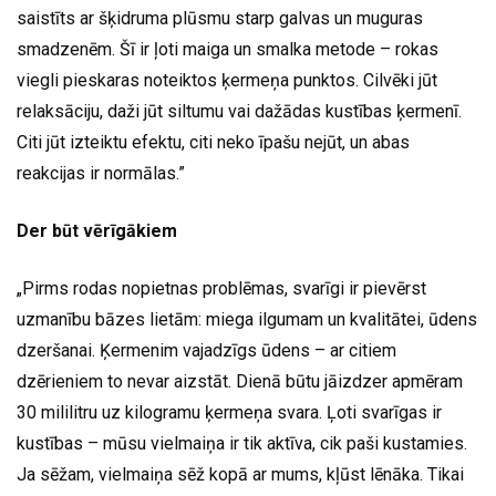
saistīts ar šķidruma plūsmu starp galvas un muguras
smadzenēm. Šī ir ļoti maiga un smalka metode – rokas
viegli pieskaras noteiktos ķermeņa punktos. Cilvēki jūt
relaksāciju, daži jūt siltumu vai dažādas kustības ķermenī.
Citi jūt izteiktu efektu, citi neko īpašu nejūt, un abas
reakcijas ir normālas.”
Der būt vērīgākiem
„Pirms rodas nopietnas problēmas, svarīgi ir pievērst
uzmanību bāzes lietām: miega ilgumam un kvalitātei, ūdens
dzeršanai. Ķermenim vajadzīgs ūdens – ar citiem
dzērieniem to nevar aizstāt. Dienā būtu jāizdzer apmēram
30 mililitru uz kilogramu ķermeņa svara. Ļoti svarīgas ir
kustības – mūsu vielmaiņa ir tik aktīva, cik paši kustamies.
Ja sēžam, vielmaiņa sēž kopā ar mums, kļūst lēnāka. Tikai