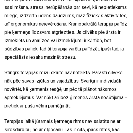
saslimšana, stress, nerūpēšanās par sevi, kā nepietiekams
miegs, izdzertā ūdens daudzums, maz fiziskās aktivitātes,
arī ergonomikas neievērošana. Kraniosakrālā terapija palīdz
pie ķermeņa līdzsvara atgriezties. Ja cilvēks pie ārsta ir
izmeklēts un analīzes vai izmeklējumi ir kārtībā, bet
sūdzības paliek, tad šī terapija varētu palīdzēt, īpaši tad, ja
speciālists iesaka mazināt stresu.
Stingrs terapijas reižu skaits nav noteikts. Parasti cilvēks
nāk pēc savas izjūtas un vajadzības. Svarīgi ir individuāli
novērtēt, kā ķermenis reaģē, un pēc tā plānot nākamos
apmeklējumus. Var nākt arī bez ģimenes ārsta nosūtījuma –
pietiek ar paša vēlmi pamēģināt.
Terapijas laikā jūtamais ķermeņa ritms nav saistīts ne ar
sirdsdarbību, ne ar elpošanu. Tas ir cits, īpašs ritms, kas