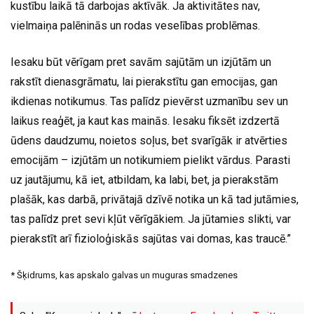
kustību laikā tā darbojas aktīvāk. Ja aktivitātes nav,
vielmaiņa palēninās un rodas veselības problēmas.
Iesaku būt vērīgam pret savām sajūtām un izjūtām un
rakstīt dienasgrāmatu, lai pierakstītu gan emocijas, gan
ikdienas notikumus. Tas palīdz pievērst uzmanību sev un
laikus reaģēt, ja kaut kas mainās. Iesaku fiksēt izdzertā
ūdens daudzumu, noietos soļus, bet svarīgāk ir atvērties
emocijām – izjūtām un notikumiem pielikt vārdus. Parasti
uz jautājumu, kā iet, atbildam, ka labi, bet, ja pierakstām
plašāk, kas darbā, privātajā dzīvē notika un kā tad jutāmies,
tas palīdz pret sevi kļūt vērīgākiem. Ja jūtamies slikti, var
pierakstīt arī fizioloģiskās sajūtas vai domas, kas traucē.”
* Šķidrums, kas apskalo galvas un muguras smadzenes