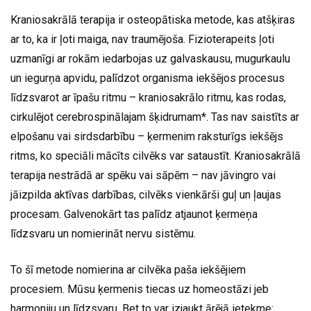
Kraniosakrālā terapija ir osteopātiska metode, kas atšķiras
ar to, ka ir ļoti maiga, nav traumējoša. Fizioterapeits ļoti
uzmanīgi ar rokām iedarbojas uz galvaskausu, mugurkaulu
un iegurņa apvidu, palīdzot organisma iekšējos procesus
līdzsvarot ar īpašu ritmu – kraniosakrālo ritmu, kas rodas,
cirkulējot cerebrospinālajam šķidrumam*. Tas nav saistīts ar
elpošanu vai sirdsdarbību – ķermenim raksturīgs iekšējs
ritms, ko speciāli mācīts cilvēks var sataustīt. Kraniosakrālā
terapija nestrādā ar spēku vai sāpēm – nav jāvingro vai
jāizpilda aktīvas darbības, cilvēks vienkārši guļ un ļaujas
procesam. Galvenokārt tas palīdz atjaunot ķermeņa
līdzsvaru un nomierināt nervu sistēmu.
To šī metode nomierina ar cilvēka paša iekšējiem
procesiem. Mūsu ķermenis tiecas uz homeostāzi jeb
harmoniju un līdzsvaru. Bet to var izjaukt ārējā ietekme: