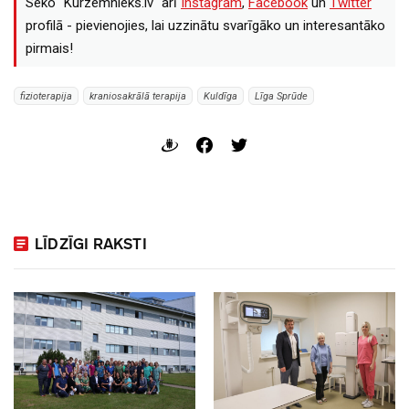
Seko "Kurzemnieks.lv" arī
Instagram
,
Facebook
un
Twitter
profilā - pievienojies, lai uzzinātu svarīgāko un interesantāko
pirmais!
fizioterapija
kraniosakrālā terapija
Kuldīga
Līga Sprūde
LĪDZĪGI RAKSTI