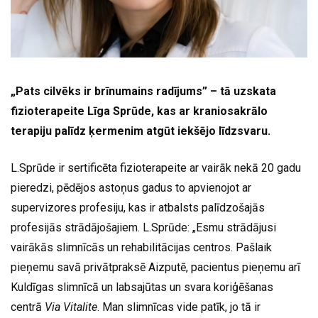
„Pats cilvēks ir brīnumains radījums” – tā uzskata
fizioterapeite Līga Sprūde, kas ar kraniosakrālo
terapiju palīdz ķermenim atgūt iekšējo līdzsvaru.
L.Sprūde ir sertificēta fizioterapeite ar vairāk nekā 20 gadu
pieredzi, pēdējos astoņus gadus to apvienojot ar
supervizores profesiju, kas ir atbalsts palīdzošajās
profesijās strādājošajiem. L.Sprūde: „Esmu strādājusi
vairākās slimnīcās un rehabilitācijas centros. Pašlaik
pieņemu savā privātpraksē Aizputē, pacientus pieņemu arī
Kuldīgas slimnīcā un labsajūtas un svara koriģēšanas
centrā
Via Vitalite
. Man slimnīcas vide patīk, jo tā ir