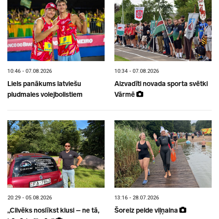
10:46 - 07.08.2026
10:34 - 07.08.2026
Liels panākums latviešu
Aizvadīti novada sporta svētki
pludmales volejbolistiem
Vārmē
20:29 - 05.08.2026
13:16 - 28.07.2026
„Cilvēks noslīkst klusi – ne tā,
Šoreiz pelde viļņaina