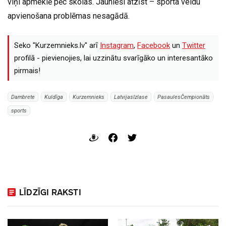
viņi apmeklē pēc skolas. Jaunieši atzīst – sporta veidu
apvienošana problēmas nesagādā.
Seko "Kurzemnieks.lv" arī
Instagram
,
Facebook
un
Twitter
profilā - pievienojies, lai uzzinātu svarīgāko un interesantāko
pirmais!
Dambrete
Kuldīga
Kurzemnieks
LatvijasIzlase
PasaulesČempionāts
sports
LĪDZĪGI RAKSTI