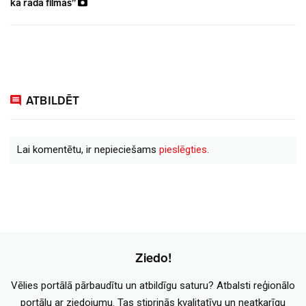
kā rāda filmās”
ATBILDĒT
Lai komentētu, ir nepieciešams
pieslēgties.
Ziedo!
Vēlies portālā pārbaudītu un atbildīgu saturu? Atbalsti reģionālo
portālu ar ziedojumu. Tas stiprinās kvalitatīvu un neatkarīgu