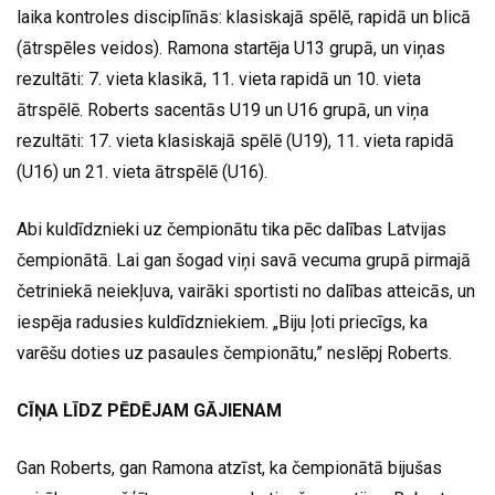
laika kontroles disciplīnās: klasiskajā spēlē, rapidā un blicā
(ātrspēles veidos). Ramona startēja U13 grupā, un viņas
rezultāti: 7. vieta klasikā, 11. vieta rapidā un 10. vieta
ātrspēlē. Roberts sacentās U19 un U16 grupā, un viņa
rezultāti: 17. vieta klasiskajā spēlē (U19), 11. vieta rapidā
(U16) un 21. vieta ātrspēlē (U16).
Abi kuldīdznieki uz čempionātu tika pēc dalības Latvijas
čempionātā. Lai gan šogad viņi savā vecuma grupā pirmajā
četriniekā neiekļuva, vairāki sportisti no dalības atteicās, un
iespēja radusies kuldīdzniekiem. „Biju ļoti priecīgs, ka
varēšu doties uz pasaules čempionātu,” neslēpj Roberts.
CĪŅA LĪDZ PĒDĒJAM GĀJIENAM
Gan Roberts, gan Ramona atzīst, ka čempionātā bijušas