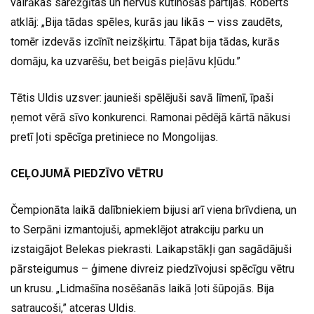
vairākas sarežģītas un nervus kutinošas partijas. Roberts
atklāj: „Bija tādas spēles, kurās jau likās – viss zaudēts,
tomēr izdevās izcīnīt neizšķirtu. Tāpat bija tādas, kurās
domāju, ka uzvarēšu, bet beigās pieļāvu kļūdu.”
Tētis Uldis uzsver: jaunieši spēlējuši savā līmenī, īpaši
ņemot vērā sīvo konkurenci. Ramonai pēdējā kārtā nākusi
pretī ļoti spēcīga pretiniece no Mongolijas.
CEĻOJUMĀ PIEDZĪVO VĒTRU
Čempionāta laikā dalībniekiem bijusi arī viena brīvdiena, un
to Serpāni izmantojuši, apmeklējot atrakciju parku un
izstaigājot Belekas piekrasti. Laikapstākļi gan sagādājuši
pārsteigumus – ģimene divreiz piedzīvojusi spēcīgu vētru
un krusu. „Lidmašīna nosēšanās laikā ļoti šūpojās. Bija
satraucoši,” atceras Uldis.