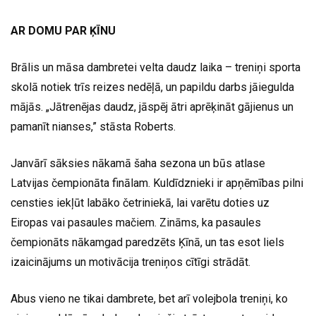
AR DOMU PAR ĶĪNU
Brālis un māsa dambretei velta daudz laika – treniņi sporta
skolā notiek trīs reizes nedēļā, un papildu darbs jāiegulda
mājās. „Jātrenējas daudz, jāspēj ātri aprēķināt gājienus un
pamanīt nianses,” stāsta Roberts.
Janvārī sāksies nākamā šaha sezona un būs atlase
Latvijas čempionāta finālam. Kuldīdznieki ir apņēmības pilni
censties iekļūt labāko četriniekā, lai varētu doties uz
Eiropas vai pasaules mačiem. Zināms, ka pasaules
čempionāts nākamgad paredzēts Ķīnā, un tas esot liels
izaicinājums un motivācija treniņos cītīgi strādāt.
Abus vieno ne tikai dambrete, bet arī volejbola treniņi, ko