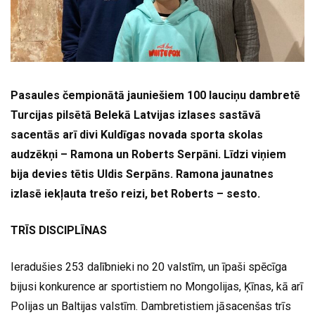
Pasaules čempionātā jauniešiem 100 lauciņu dambretē
Turcijas pilsētā Belekā Latvijas izlases sastāvā
sacentās arī divi Kuldīgas novada sporta skolas
audzēkņi – Ramona un Roberts Serpāni. Līdzi viņiem
bija devies tētis Uldis Serpāns. Ramona jaunatnes
izlasē iekļauta trešo reizi, bet Roberts – sesto.
TRĪS DISCIPLĪNAS
Ieradušies 253 dalībnieki no 20 valstīm, un īpaši spēcīga
bijusi konkurence ar sportistiem no Mongolijas, Ķīnas, kā arī
Polijas un Baltijas valstīm. Dambretistiem jāsacenšas trīs