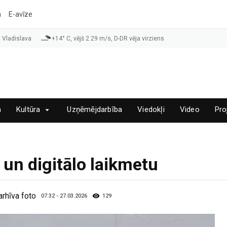
a
E-avīze
 Vladislava
+14° C, vējš 2.29 m/s, D-DR vēja virziens
a
Kultūra
Uzņēmējdarbība
Viedokļi
Video
Pro
 un digitālo laikmetu
arhīva foto
07:32 - 27.03.2026
129