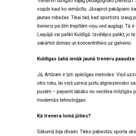
Trenerim obligāti vajag pedagoģisko pieredzi. 
vispār kaut ko iemācītu. Jāsaprot pakāpieni: 
jaunas robežas. Tikai tad, kad sportists izaug 
treneris pa šīm trepītēm viņu ved augšup. Tā ir m
Liepājā vai palikt Kuldīgā. Izvēlējos palikt, jo 
sakārtot domas un koncentrēties uz galveno.
Kuldīgas šahā ienāk jaunā treneru paaudze –
Jā, Artūram ir ļoti spēcīgas metodes. Viņš uz
otro roku, lai viņš uzreiz justu atgriezenisko s
pusēm – paņemt labāko no vectēva milzīgās pi
modernās tehnoloģijas.
Kā trenera lomā jūties?
Sākumā bija dīvaini. Tikko pabeidzu sporta sko