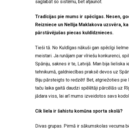
saglabāt šo sistēmu, bet atjaunot.
Tradīcijas pie mums ir spēcīgas. Nesen, go
Reizniece un Nellija Maklakova uzsvēra, k
pārstāvējušas piecas kuldīdznieces.
Tieši tā. No Kuldīgas nākuši gan spēcīgi lielme
meistari. Ja runājam par vīriešu konkurenci, sp
Spāniju, saknes ir te, Latvijā. Man bija lielisk
tehnikumā, galdniecības praksē devos uz Spāniju
Biju pārsteigts to redzēt! Bet, atgriežoties pi
taču laika gaitā daudzi spēlētāji pārcēlās uz Rīg
jādara viss, lai arī mums izveidotos savs kodol
Cik liela ir šahistu komūna sporta skolā?
Divas grupas. Pirmā ir sākumskolas vecuma bērni