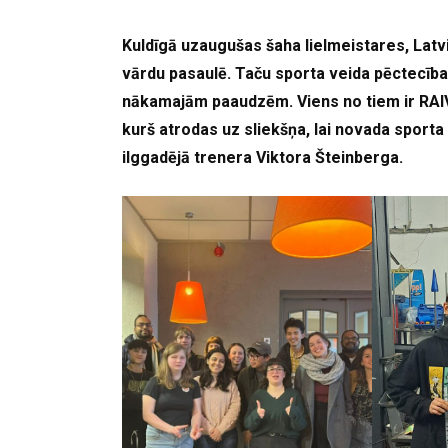
Kuldīgā uzaugušas šaha lielmeistares, Latvija
vārdu pasaulē. Taču sporta veida pēctecīb
nākamajām paaudzēm. Viens no tiem ir RAI
kurš atrodas uz sliekšņa, lai novada sporta
ilggadējā trenera Viktora Šteinberga.