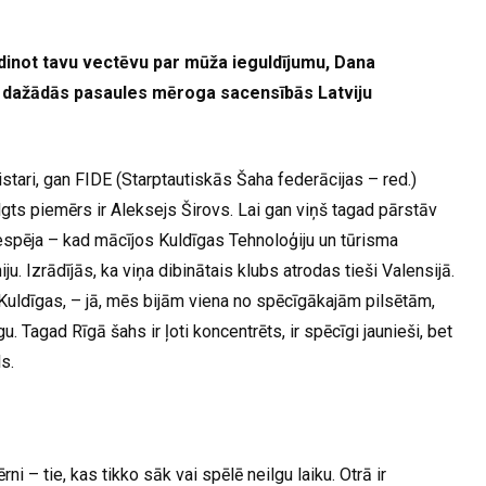
dinot tavu vectēvu par mūža ieguldījumu, Dana
a dažādās pasaules mēroga sacensībās Latviju
istari, gan FIDE (Starptautiskās Šaha federācijas – red.)
ilgts piemērs ir Aleksejs Širovs. Lai gan viņš tagad pārstāv
a iespēja – kad mācījos Kuldīgas Tehnoloģiju un tūrisma
. Izrādījās, ka viņa dibinātais klubs atrodas tieši Valensijā.
e Kuldīgas, – jā, mēs bijām viena no spēcīgākajām pilsētām,
u. Tagad Rīgā šahs ir ļoti koncentrēts, ir spēcīgi jaunieši, bet
s.
 – tie, kas tikko sāk vai spēlē neilgu laiku. Otrā ir