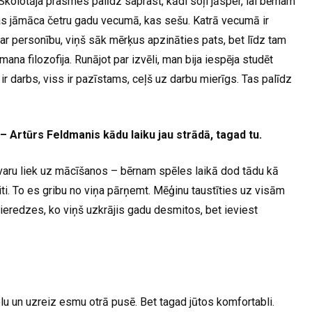
Skolotāja prasmes palīdz saprast, kādi soļi jāsper, lai bērnam
kas jāmāca četru gadu vecumā, kas sešu. Katrā vecumā ir
par personību, viņš sāk mērķus apzināties pats, bet līdz tam
ana filozofija. Runājot par izvēli, man bija iespēja studēt
te ir darbs, viss ir pazīstams, ceļš uz darbu mierīgs. Tas palīdz
 Artūrs Feldmanis kādu laiku jau strādā, tagad tu.
svaru liek uz mācīšanos – bērnam spēles laikā dod tādu kā
aiti. To es gribu no viņa pārņemt. Mēģinu taustīties uz visām
eredzes, ko viņš uzkrājis gadu desmitos, bet ieviest
lu un uzreiz esmu otrā pusē. Bet tagad jūtos komfortabli.