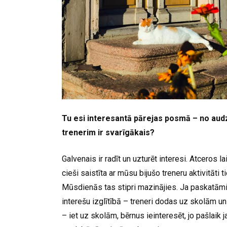
Tu esi interesantā pārejas posmā – no audz
trenerim ir svarīgākais?
Galvenais ir radīt un uzturēt interesi. Atceros la
cieši saistīta ar mūsu bijušo treneru aktivitāti 
Mūsdienās tas stipri mazinājies. Ja paskatāmie
interešu izglītībā – treneri dodas uz skolām un
– iet uz skolām, bērnus ieinteresēt, jo pašlaik