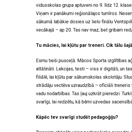
vidusskolas grupa aptuveni no 9. līdz 12. klasei
Viņam ir panākumi reģionālajos turnīros. Nesen
sākumā labākie dosies uz lielo finālu Ventspilī
vecākajā – ap 20. Tas nav maz, bet gribam red
Tu mācies, lai kļūtu par treneri. Cik tālu šaj
Esmu tieši pusceļā. Mācos Sporta izglītības aģ
attālināti. Lekcijas, testi – viss ir digitāli, un 
filiālē, lai kļūtu par sākumskolas skolotāju. St
strādāju vectēva uzraudzībā – oficiāli treneri
vadu nodarbības. Tas ļauj uzkrāt pieredzi. Turkl
svarīgi, lai redzētu, kā bērni uzvedas sacensīb
Kāpēc tev svarīgi studēt pedagoģiju?