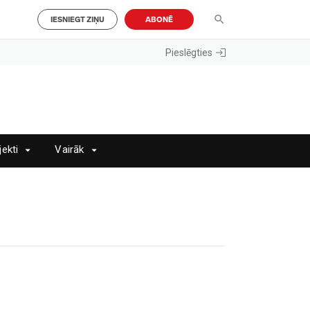
IESNIEGT ZIŅU
ABONĒ
Pieslēgties
jekti
Vairāk