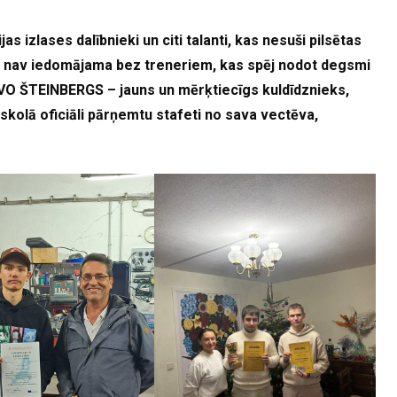
s izlases dalībnieki un citi talanti, kas nesuši pilsētas
a nav iedomājama bez treneriem, kas spēj nodot degsmi
VO ŠTEINBERGS – jauns un mērķtiecīgs kuldīdznieks,
 skolā oficiāli pārņemtu stafeti no sava vectēva,