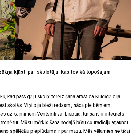
ēkņa kļūsti par skolotāju. Kas tev kā topošajam
iku, kad pats gāju skolā: toreiz šaha attīstība Kuldīgā bija
tieši skolās. Viņi bija bieži redzami, nāca pie bērniem.
s uz kaimiņiem Ventspilī vai Liepājā, tur šahs ir integrēts
 trenē tur. Mūsu mērķis šaha nodaļā būtu šo tradīciju atjaunot
 jauno spēlētāju pieplūdums ir par mazu. Mēs vēlamies ne tikai