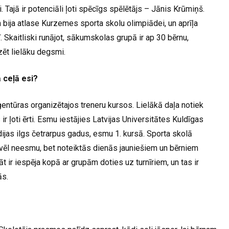
. Tajā ir potenciāli ļoti spēcīgs spēlētājs – Jānis Krūmiņš.
 bija atlase Kurzemes sporta skolu olimpiādei, un aprīļa
. Skaitliski runājot, sākumskolas grupā ir ap 30 bērnu,
zēt lielāku degsmi.
ā ceļā esi?
entūras organizētajos treneru kursos. Lielākā daļa notiek
tas ir ļoti ērti. Esmu iestājies Latvijas Universitātes Kuldīgas
udijas ilgs četrarpus gadus, esmu 1. kursā. Sporta skolā
s vēl neesmu, bet noteiktās dienās jauniešiem un bērniem
āt ir iespēja kopā ar grupām doties uz turnīriem, un tas ir
ās.