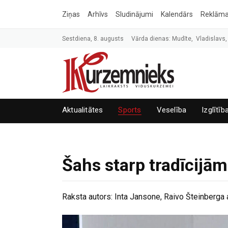
Ziņas
Arhīvs
Sludinājumi
Kalendārs
Reklām
Sestdiena, 8. augusts
Vārda dienas: Mudīte, Vladislavs,
Aktualitātes
Sports
Veselība
Izglītīb
Šahs starp tradīcijām
Raksta autors:
Inta Jansone, Raivo Šteinberga 