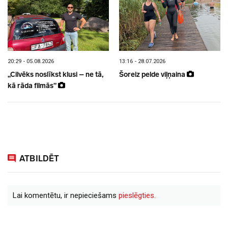
20:29 - 05.08.2026
13:16 - 28.07.2026
„Cilvēks noslīkst klusi – ne tā,
Šoreiz pelde viļņaina
kā rāda filmās”
ATBILDĒT
Lai komentētu, ir nepieciešams
pieslēgties.