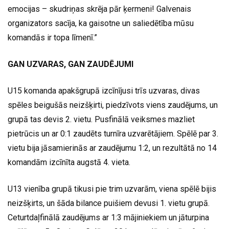
emocijas – skudriņas skrēja pār ķermeni! Galvenais
organizators sacīja, ka gaisotne un saliedētība mūsu
komandās ir topa līmenī.”
GAN UZVARAS, GAN ZAUDĒJUMI
U15 komanda apakšgrupā izcīnījusi trīs uzvaras, divas
spēles beigušās neizšķirti, piedzīvots viens zaudējums, un
grupā tas devis 2. vietu. Pusfinālā veiksmes mazliet
pietrūcis un ar 0:1 zaudēts turnīra uzvarētājiem. Spēlē par 3.
vietu bija jāsamierinās ar zaudējumu 1:2, un rezultātā no 14
komandām izcīnīta augstā 4. vieta.
U13 vienība grupā tikusi pie trim uzvarām, viena spēlē bijis
neizšķirts, un šāda bilance puišiem devusi 1. vietu grupā.
Ceturtdaļfinālā zaudējums ar 1:3 mājiniekiem un jāturpina