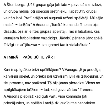
A.Šternbergs: „U13 grupai gāja ļoti labi – paveicās ar izlozi,
un grupā nebija ļoti spēcīgu pretinieku. Tāpat U15 grupai
veicās labi. Pretī stājās arī augumā raženi spēlētāji. Mūsējie
malači – turējās.” A.Ansons: „Turnīrā komandu līmenis bija
dažāds, bija arī elites grupas spēlētāji. Tas ir labākais, kas
jaunajiem futbolistiem vajadzīgs. Jādabū pēriens, jānospēlē
līdzīgi, un arī jāuzvar – izaugsmei tas ir vislabākais.”
ATMIŅĀ – PAŠU GŪTIE VĀRTI
Kuri ir spilgtākie brīži spēlētājiem? V.Vanags: „Biju priecīgs,
ka varēju spēlēt, un prieks par uzvarām. Bija arī zaudējumi, un
tie, protams, nav patīkami. Tā bija jauna pieredze. Viens no
spilgtākajiem brīžiem – tad, kad guvu vārtus.” Treneris
A.Ansons piebilst: kad gūti vārti, visa komanda ļoti
priecājusies, un spēlēs Latvijā tik jaudīgi tas nenotiekot.