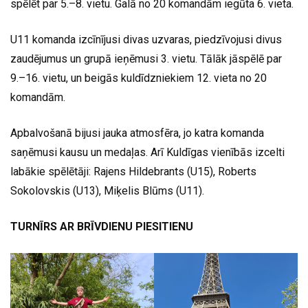
spēlēt par 5.–8. vietu. Galā no 20 komandām iegūta 6. vieta.
U11 komanda izcīnījusi divas uzvaras, piedzīvojusi divus
zaudējumus un grupā ieņēmusi 3. vietu. Tālāk jāspēlē par
9.–16. vietu, un beigās kuldīdzniekiem 12. vieta no 20
komandām.
Apbalvošanā bijusi jauka atmosfēra, jo katra komanda
saņēmusi kausu un medaļas. Arī Kuldīgas vienībās izcelti
labākie spēlētāji: Rajens Hildebrants (U15), Roberts
Sokolovskis (U13), Miķelis Blūms (U11).
TURNĪRS AR BRĪVDIENU PIESITIENU