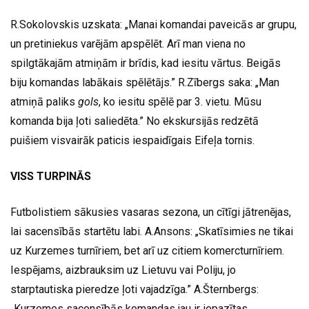
R.Sokolovskis uzskata: „Manai komandai paveicās ar grupu,
un pretiniekus varējām apspēlēt. Arī man viena no
spilgtākajām atmiņām ir brīdis, kad iesitu vārtus. Beigās
biju komandas labākais spēlētājs.” R.Zībergs saka: „Man
atmiņā paliks
gols
, ko iesitu spēlē par 3. vietu. Mūsu
komanda bija ļoti saliedēta.” No ekskursijās redzētā
puišiem visvairāk paticis iespaidīgais Eifeļa tornis.
VISS TURPINĀS
Futbolistiem sākusies vasaras sezona, un cītīgi jātrenējas,
lai sacensībās startētu labi. A.Ansons: „Skatīsimies ne tikai
uz Kurzemes turnīriem, bet arī uz citiem komercturnīriem.
Iespējams, aizbrauksim uz Lietuvu vai Poliju, jo
starptautiska pieredze ļoti vajadzīga.” A.Šternbergs:
„Kurzemes sacensībās komandas jau ir iepazītas.