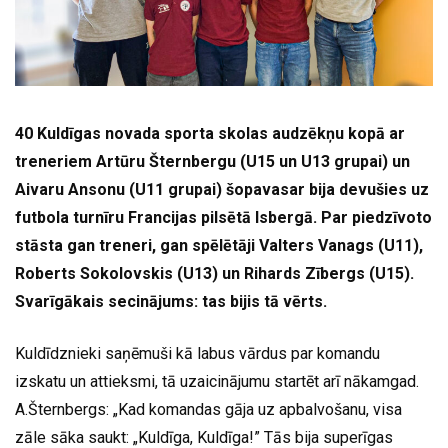
40 Kuldīgas novada sporta skolas audzēkņu kopā ar
treneriem Artūru Šternbergu (U15 un U13 grupai) un
Aivaru Ansonu (U11 grupai) šopavasar bija devušies uz
futbola turnīru Francijas pilsētā Isbergā. Par piedzīvoto
stāsta gan treneri, gan spēlētāji Valters Vanags (U11),
Roberts Sokolovskis (U13) un Rihards Zībergs (U15).
Svarīgākais secinājums: tas bijis tā vērts.
Kuldīdznieki saņēmuši kā labus vārdus par komandu
izskatu un attieksmi, tā uzaicinājumu startēt arī nākamgad.
A.Šternbergs: „Kad komandas gāja uz apbalvošanu, visa
zāle sāka saukt: „Kuldīga, Kuldīga!” Tās bija superīgas