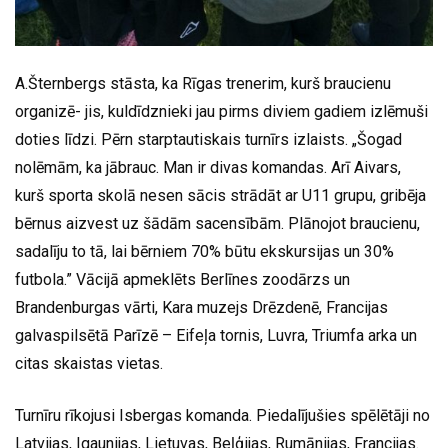
A.Šternbergs stāsta, ka Rīgas trenerim, kurš braucienu
organizē- jis, kuldīdznieki jau pirms diviem gadiem izlēmuši
doties līdzi. Pērn starptautiskais turnīrs izlaists. „Šogad
nolēmām, ka jābrauc. Man ir divas komandas. Arī Aivars,
kurš sporta skolā nesen sācis strādāt ar U11 grupu, gribēja
bērnus aizvest uz šādām sacensībām. Plānojot braucienu,
sadalīju to tā, lai bērniem 70% būtu ekskursijas un 30%
futbola.” Vācijā apmeklēts Berlīnes zoodārzs un
Brandenburgas vārti, Kara muzejs Drēzdenē, Francijas
galvaspilsētā Parīzē – Eifeļa tornis, Luvra, Triumfa arka un
citas skaistas vietas.
Turnīru rīkojusi Isbergas komanda. Piedalījušies spēlētāji no
Latvijas, Igaunijas, Lietuvas, Beļģijas, Rumānijas, Francijas.