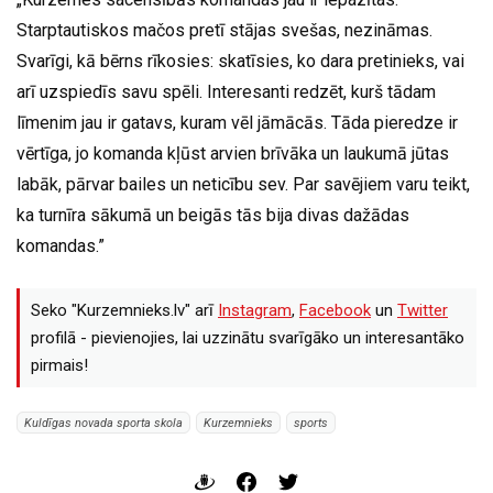
Starptautiskos mačos pretī stājas svešas, nezināmas.
Svarīgi, kā bērns rīkosies: skatīsies, ko dara pretinieks, vai
arī uzspiedīs savu spēli. Interesanti redzēt, kurš tādam
līmenim jau ir gatavs, kuram vēl jāmācās. Tāda pieredze ir
vērtīga, jo komanda kļūst arvien brīvāka un laukumā jūtas
labāk, pārvar bailes un neticību sev. Par savējiem varu teikt,
ka turnīra sākumā un beigās tās bija divas dažādas
komandas.”
Seko "Kurzemnieks.lv" arī
Instagram
,
Facebook
un
Twitter
profilā - pievienojies, lai uzzinātu svarīgāko un interesantāko
pirmais!
Kuldīgas novada sporta skola
Kurzemnieks
sports