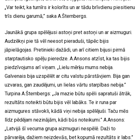
„Var teikt, ka turnīrs ir kolorīts un ar tādu brīvdienu piesitienu
trīs dienu garumā,” saka A.Šternbergs.
Jaunākā grupa spēlējusi astoņi pret astoņi un ar aizmuguri.
Audzēkņi pie tā vēl neesot pieraduši, tāpēc bijis
jāpielāgojas. Pretinieki dažādi, un arī citiem bijusi pirmā
starptautisko spēļu pieredze. A.Ansons atzīst, ka tas bijis
piedzīvojums arī viņam. „Lielu mērķu mums nebija.
Galvenais bija uzspēlēt ar citu valstu pārstāvjiem. Bija gan
uzvaras, gan zaudējumi, un lielas vārtu starpības nebija.”
Turpina A.Šternbergs: „Ja mazie būtu spēli sapratuši ātrāk,
rezultāts noteikti būtu bijis vēl labāks. Te ir runa par
aizmugures stāvokli, kādā viņi nebija spēlējuši. Taču mēs
līdz pēdējam nezinājām, kādi būs noteikumi.” A.Ansons:
„Latvijā šī vecuma grupa aizmuguri nespēlē. Daži to
pārvarēja, dažiem neizdevās, bet kopumā rezultāts ir labs.”