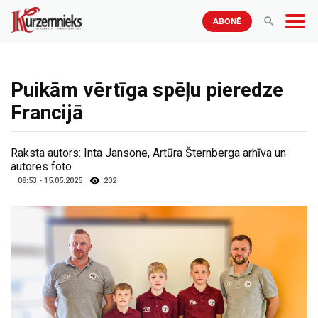
ABONĒ
Puikām vērtīga spēļu pieredze
Francijā
Raksta autors:
Inta Jansone, Artūra Šternberga arhīva un
autores foto
08:53 - 15.05.2025
202