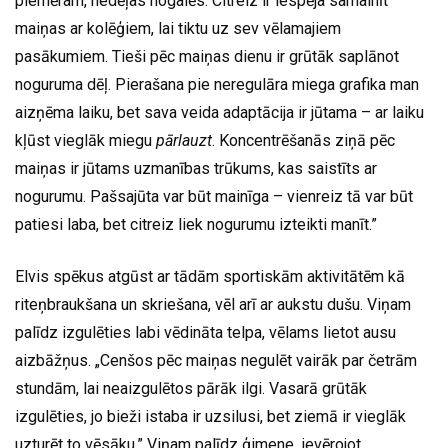
piemēram, nedēļas nogalēs. Citreiz ir iespēja samainīt
maiņas ar kolēģiem, lai tiktu uz sev vēlamajiem
pasākumiem. Tieši pēc maiņas dienu ir grūtāk saplānot
noguruma dēļ. Pierašana pie neregulāra miega grafika man
aizņēma laiku, bet sava veida adaptācija ir jūtama – ar laiku
kļūst vieglāk miegu
pārlauzt
. ⁠Koncentrēšanās ziņā pēc
maiņas ir jūtams uzmanības trūkums, kas saistīts ar
nogurumu. Pašsajūta var būt mainīga – vienreiz tā var būt
patiesi laba, bet citreiz liek nogurumu izteikti manīt.”
Elvis spēkus atgūst ar tādām sportiskām aktivitātēm kā
riteņbraukšana un skriešana, vēl arī ar aukstu dušu. Viņam
palīdz izgulēties labi vēdināta telpa, vēlams lietot ausu
aizbāžņus. „Cenšos pēc maiņas negulēt vairāk par četrām
stundām, lai neaizgulētos pārāk ilgi. Vasarā grūtāk
izgulēties, jo bieži istaba ir uzsilusi, bet ziemā ir vieglāk
uzturēt to vēsāku.” Viņam palīdz ģimene, ievērojot