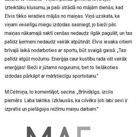
izteiktāku klusumu, ja paši strādā no mājām dienās, kad
Elvis tikko ieradies mājās no maiņas. Viņš uzskata, ka
viņam veselīgu miegu izdodas sasniegt, jo bieži pēc
maiņas nākamajā naktī cenšas nedaudz ilgāk pagulēt, un tas
palīdz ķermeni nedaudz vairāk atpūtināt. Elvis iesaka citiem
brīvajā laikā nodarboties ar sportu, būt svaigā gaisā: „Tas
palīdz atgūt možumu. Enerģija caur kustību rada vēl vairāk
enerģijas! Bieži ir jūtams nogurums, bet to lielākoties
izdodas pārkāpt ar mērķtiecīgu sportošanu.”
M.Celmiņa, to komentējot, secina: „Brīnišķīgs, izcils
piemērs. Laba taktika. Izklausās, ka cilvēks ļoti labi sevi ir
izpratis un pielāgojis režīmu maiņu darbam.”