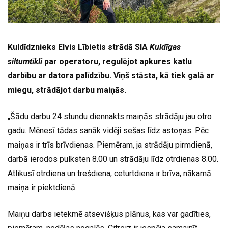
Kuldīdznieks Elvis Lībietis strādā SIA
Kuldīgas
siltumtīkli
par operatoru, regulējot apkures katlu
darbību ar datora palīdzību. Viņš stāsta, kā tiek galā ar
miegu, strādājot darbu maiņās.
„Šādu darbu 24 stundu diennakts maiņās strādāju jau otro
gadu. Mēnesī tādas sanāk vidēji sešas līdz astoņas. Pēc
maiņas ir trīs brīvdienas. Piemēram, ja strādāju pirmdienā,
darbā ierodos pulksten 8.00 un strādāju līdz otrdienas 8.00.
Atlikusī otrdiena un trešdiena, ceturtdiena ir brīva, nākamā
maiņa ir piektdienā.
Maiņu darbs ietekmē atsevišķus plānus, kas var gadīties,