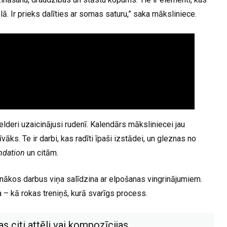
. Ir prieks dalīties ar somas saturu,” saka māksliniece.
lderi uzaicinājusi rudenī. Kalendārs māksliniecei jau
vāks. Te ir darbi, kas radīti īpaši izstādei, un gleznas no
ndation
un citām.
unākos darbus viņa salīdzina ar elpošanas vingrinājumiem.
na – kā rokas treniņš, kurā svarīgs process.
s citi attēli vai kompozīcijas.