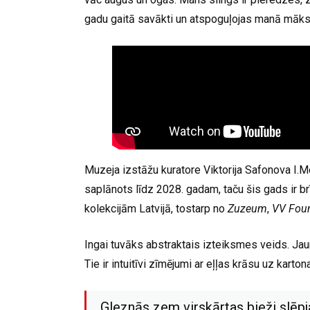
gadu gaitā savākti un atspoguļojas manā mākslā
Muzeja izstāžu kuratore Viktorija Safonova I.Me
saplānots līdz 2028. gadam, taču šis gads ir brī
kolekcijām Latvijā, tostarp no
Zuzeum
,
VV Fou
Ingai tuvāks abstraktais izteiksmes veids. Ja
Tie ir intuitīvi zīmējumi ar eļļas krāsu uz karto
Gleznās zem virskārtas bieži slēpja