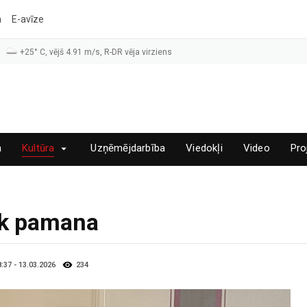
a
E-avīze
+25° C, vējš 4.91 m/s, R-DR vēja virziens
a
Kultūra
Uzņēmējdarbība
Viedokļi
Video
Pro
rāk pamana
8:37 - 13.03.2026
234