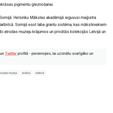
 nokrāsas pigmentu gleznošanai.
Somijā. Helsinku Mākslas akadēmijā ieguvusi maģistra
arbnīcā. Somijā esot laba grantu sistēma, kas māksliniekiem
arbi atrodas muzeju krājumos un privātās kolekcijās Latvijā un
un
Twitter
profilā - pievienojies, lai uzzinātu svarīgāko un
novada muzejs
kultūra
māksla