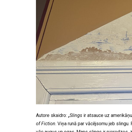
Autore skaidro: „
Slings
ir atsauce uz amerikāņu
of Fiction
. Viņa runā par vācējsomu jeb slingu. 
vāc augus un ogas. Mans slings ir pieredzes, z