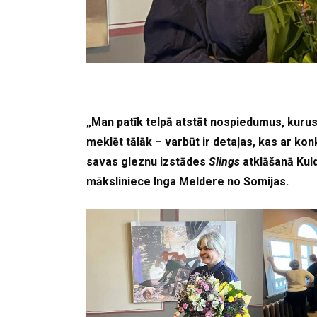
„Man patīk telpā atstāt nospiedumus, kurus 
meklēt tālāk – varbūt ir detaļas, kas ar konk
savas gleznu izstādes
Slings
atklāšanā Kul
māksliniece Inga Meldere no Somijas.