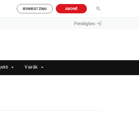
IESNIEGT ZIŅU
ABONĒ
Pieslēgties
jekti
Vairāk