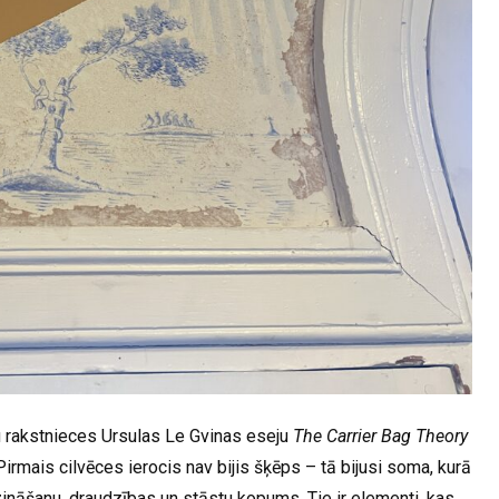
 rakstnieces Ursulas Le Gvinas eseju
The Carrier Bag Theory
Pirmais cilvēces ierocis nav bijis šķēps – tā bijusi soma, kurā
ināšanu, draudzības un stāstu kopums. Tie ir elementi, kas