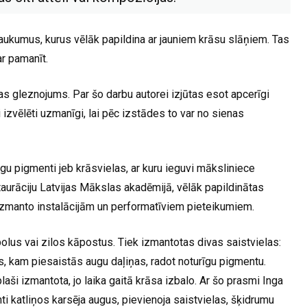
laukumus, kurus vēlāk papildina ar jauniem krāsu slāņiem. Tas
ar pamanīt.
s gleznojums. Par šo darbu autorei izjūtas esot apcerīgi
i izvēlēti uzmanīgi, lai pēc izstādes to var no sienas
gu pigmenti jeb krāsvielas, ar kuru ieguvi māksliniece
aurāciju Latvijas Mākslas akadēmijā, vēlāk papildinātas
zmanto instalācijām un performatīviem pieteikumiem.
polus vai zilos kāpostus. Tiek izmantotas divas saistvielas:
, kam piesaistās augu daļiņas, radot noturīgu pigmentu.
ši izmantota, jo laika gaitā krāsa izbalo. Ar šo prasmi Inga
ti katliņos karsēja augus, pievienoja saistvielas, šķidrumu