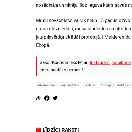
nosēdināja un filtrēja, līdz ieguva katrs savas
Mūsu novadniece vairāk nekā 15 gadus dzīvo 
grādu glezniecībā, māca studentus un strādā d
ļauj pilnvērtīgi strādāt profesijā. I.Melderes d
Eiropā.
Seko "Kurzemnieks.lv" arī
Instagram
,
Facebook
interesantāko pirmais!
Glezniecība
Inga Meldere
izstāde
Kuldīga
Kuldīgas 
LĪDZĪGI RAKSTI