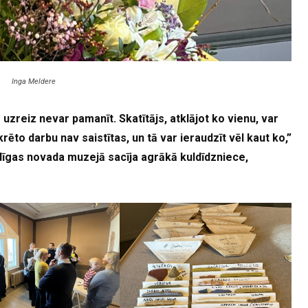
Inga Meldere
uzreiz nevar pamanīt. Skatītājs, atklājot ko vienu, var
rēto darbu nav saistītas, un tā var ieraudzīt vēl kaut ko,”
dīgas novada muzejā sacīja agrākā kuldīdzniece,