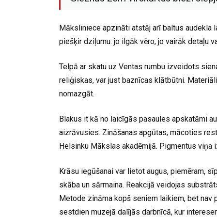
Māksliniece apzināti atstāj arī baltus audekla 
piešķir dziļumu: jo ilgāk vēro, jo vairāk detaļu v
Telpā ar skatu uz Ventas rumbu izveidots siena
reliģiskas, var just baznīcas klātbūtni. Materiāl
nomazgāt.
Blakus it kā no laicīgās pasaules apskatāmi au
aizrāvusies. Zināšanas apgūtas, mācoties rest
Helsinku Mākslas akadēmijā. Pigmentus viņa i
Krāsu iegūšanai var lietot augus, piemēram, sī
skāba un sārmaina. Reakcijā veidojas substrāts
Metode zināma kopš seniem laikiem, bet nav pla
sestdien muzejā dalījās darbnīcā, kur interesen