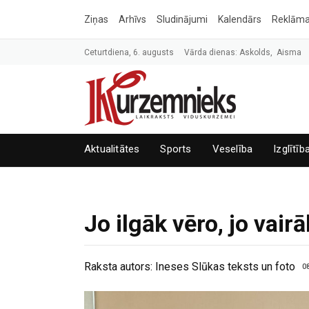
Ziņas
Arhīvs
Sludinājumi
Kalendārs
Reklām
Ceturtdiena, 6. augusts
Vārda dienas: Askolds, Aisma
Aktualitātes
Sports
Veselība
Izglītīb
Jo ilgāk vēro, jo vai
Raksta autors:
Ineses Slūkas teksts un foto
0