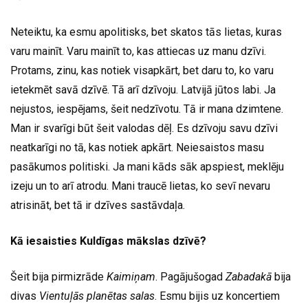
Neteiktu, ka esmu apolitisks, bet skatos tās lietas, kuras
varu mainīt. Varu mainīt to, kas attiecas uz manu dzīvi.
Protams, zinu, kas notiek visapkārt, bet daru to, ko varu
ietekmēt savā dzīvē. Tā arī dzīvoju. Latvijā jūtos labi. Ja
nejustos, iespējams, šeit nedzīvotu. Tā ir mana dzimtene.
Man ir svarīgi būt šeit valodas dēļ. Es dzīvoju savu dzīvi
neatkarīgi no tā, kas notiek apkārt. Neiesaistos masu
pasākumos politiski. Ja mani kāds sāk apspiest, meklēju
izeju un to arī atrodu. Mani traucē lietas, ko sevī nevaru
atrisināt, bet tā ir dzīves sastāvdaļa.
Kā iesaisties Kuldīgas mākslas dzīvē?
Šeit bija pirmizrāde
Kaimiņam
. Pagājušogad
Zabadakā
bija
divas
Vientuļās planētas salas
. Esmu bijis uz koncertiem