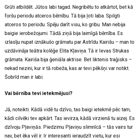
Grūti atbildēt. Jūtos labi tagad. Negribētu to atkārtot, bet kā
foršu periodu atceros bērnību. Tā bija ļoti laba. Spilgti
atceros to periodu. Spēju darīt visu, ko gribu. Man nebija
baigie ierobežojumi. Tādā ziņā bija laimīgā bērnība. Es
izlasīju nupat iznākušo grāmatu par Astrīdu Kairišu – man to
uzdāvināja teātra kolēģe Elita Kļaviņa. Tā ir Ievas Strukas
grāmata. Kairiša bija ģeniāla aktrise. Bet liktenis traģisks –
nekad nezini, kur ir tā robeža, kas ar tevi pēkšņi var notikt.
Šobrīd man ir labi.
Vai bērnība tevi ietekmējusi?
Jā, noteikti. Kādā vidē tu dzīvo, tas baigi ietekmē pēc tam,
kādi cilvēki tev apkārt. Tas ievirza, kādā virzienā tu aizej. Es
dzīvoju Pļaviņās. Piedzimu Pļaviņu slimnīcā – tās vairs tur
nav, bet ēka vēl ir. Ir interesanti ieraudzīt vietu, kur esi