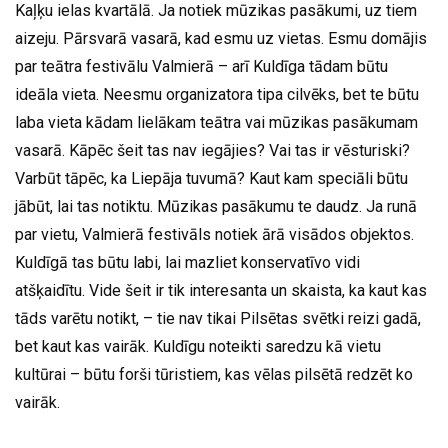
Kaļķu ielas kvartālā. Ja notiek mūzikas pasākumi, uz tiem
aizeju. Pārsvarā vasarā, kad esmu uz vietas. Esmu domājis
par teātra festivālu Valmierā – arī Kuldīga tādam būtu
ideāla vieta. Neesmu organizatora tipa cilvēks, bet te būtu
laba vieta kādam lielākam teātra vai mūzikas pasākumam
vasarā. Kāpēc šeit tas nav iegājies? Vai tas ir vēsturiski?
Varbūt tāpēc, ka Liepāja tuvumā? Kaut kam speciāli būtu
jābūt, lai tas notiktu. Mūzikas pasākumu te daudz. Ja runā
par vietu, Valmierā festivāls notiek ārā visādos objektos.
Kuldīgā tas būtu labi, lai mazliet konservatīvo vidi
atšķaidītu. Vide šeit ir tik interesanta un skaista, ka kaut kas
tāds varētu notikt, – tie nav tikai Pilsētas svētki reizi gadā,
bet kaut kas vairāk. Kuldīgu noteikti saredzu kā vietu
kultūrai – būtu forši tūristiem, kas vēlas pilsētā redzēt ko
vairāk.