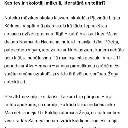
Kas tev ir skolotāji mākslā, literatūrā un teātrī?
Noteikti mūzikas skolas klavieru skolotāja Pļaviņās Ligita
Kārkliņa. Vispār mūzikas skola kā tāda. Iepriekš jau
nosaucu dzīves posmus Rīgā – katrā bija kaut kas. Mans
draugs Normunds Naumanis noteikti mainīja dzīvi. Pēkšņi,
pateicoties viņam, iepazinos ar tik daudziem, kuriem nebūtu
ticis klāt, ja nebūtu viņa. Tā man bija cita pasaule. Viss JRT
periods ar Alvi Hermani – ar viņa pirmsākuma izrādēm. Es
varētu romānu uzrakstīt, ja vilktu ārā vēl personības. Žeņa
noteikti arī.
Pēc JRT nezināju, ko darīšu. Laikam biju pārguris – bija
totāls apnikums, un domāju, ka kādu laiku nedarīšu neko.
Man nebija ideju. Uz Kuldīgu atbrauca Žeņa, un, pateicoties
viņai, radās
Kaimiņš
ar pirmizrādi Kuldīgas jauniešu mājā.