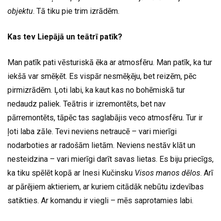
objektu
. Tā tiku pie trim izrādēm.
Kas tev Liepājā un teātrī patīk?
Man patīk pati vēsturiskā ēka ar atmosfēru. Man patīk, ka tur
iekšā var smēķēt. Es vispār nesmēķēju, bet reizēm, pēc
pirmizrādēm. Ļoti labi, ka kaut kas no bohēmiskā tur
nedaudz paliek. Teātris ir izremontēts, bet nav
pārremontēts, tāpēc tas saglabājis veco atmosfēru. Tur ir
ļoti laba zāle. Tevi neviens netraucē – vari mierīgi
nodarboties ar radošām lietām. Neviens nestāv klāt un
nesteidzina – vari mierīgi darīt savas lietas. Es biju priecīgs,
ka tiku spēlēt kopā ar Inesi Kučinsku
Visos manos dēlos
. Arī
ar pārējiem aktieriem, ar kuriem citādāk nebūtu izdevības
satikties. Ar komandu ir viegli – mēs saprotamies labi.