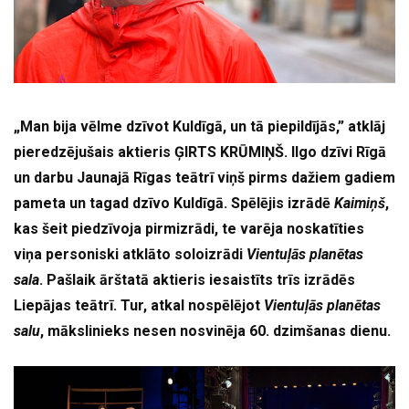
„Man bija vēlme dzīvot Kuldīgā, un tā piepildījās,” atklāj
pieredzējušais aktieris ĢIRTS KRŪMIŅŠ. Ilgo dzīvi Rīgā
un darbu Jaunajā Rīgas teātrī viņš pirms dažiem gadiem
pameta un tagad dzīvo Kuldīgā. Spēlējis izrādē
Kaimiņš
,
kas šeit piedzīvoja pirmizrādi, te varēja noskatīties
viņa personiski atklāto soloizrādi
Vientuļās planētas
sala
. Pašlaik ārštatā aktieris iesaistīts trīs izrādēs
Liepājas teātrī. Tur, atkal nospēlējot
Vientuļās planētas
salu
, mākslinieks nesen nosvinēja 60. dzimšanas dienu.