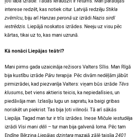
ļoti laba izrāde. Tādas ieraudzīt ir retums. Man parādījās
interese redzēt, kas notiek citur. Latvijā redzēju
Stikla
zvērnīcu
, biju arī
Hanzas peronā
uz izrādi
Nazis sirdī
iestrēdzis
. Liepājā noskatos izrādes. Neeju uz visu pēc
kārtas, tikai uz to, kas mani uzrunā.
Kā nonāci Liepājas teātrī?
Mani pirms gada uzaicināja režisors Valters Sīlis. Man Rīgā
bija kustību izrāde
Pāru terapija
. Pēc divām nedēļām jābūt
pirmizrādei, kad piezvanīja Valters: viņam būs izrāde
Tēvs
klusums
, bet viens aktieris teicis, ka nepiedalīsies, un
piedāvāja man. Izlasīju lugu un sapratu, ka baigi gribas
noriskēt un piekrist. Tas bija ļoti vilinoši. Tā arī sākās
Liepāja. Tagad man tur ir trīs izrādes. Inese Mičule iestudēja
izrādi
Visi mani dēli
– tur man bija galvenā loma. Pēc tam
Endīne Bērziņa
Liepājas dzintara
mazajā zālē taisīja
2401