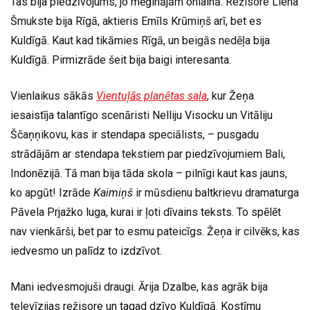
Tas bija piedzīvojums, jo mēģinājām onlainā. Režisore Liena
Šmukste bija Rīgā, aktieris Emīls Krūmiņš arī, bet es
Kuldīgā. Kaut kad tikāmies Rīgā, un beigās nedēļa bija
Kuldīgā. Pirmizrāde šeit bija baigi interesanta.
Vienlaikus sākās
Vientuļās planētas sala
, kur Žeņa
iesaistīja talantīgo scenāristi Nelliju Visocku un Vitāliju
Ščaņņikovu, kas ir stendapa speciālists, – pusgadu
strādājām ar stendapa tekstiem par piedzīvojumiem Bali,
Indonēzijā. Tā man bija tāda skola – pilnīgi kaut kas jauns,
ko apgūt! Izrāde
Kaimiņš
ir mūsdienu baltkrievu dramaturga
Pāvela Prjažko luga, kurai ir ļoti dīvains teksts. To spēlēt
nav vienkārši, bet par to esmu pateicīgs. Žeņa ir cilvēks, kas
iedvesmo un palīdz to izdzīvot.
Mani iedvesmojuši draugi. Ārija Dzalbe, kas agrāk bija
televīzijas režisore un tagad dzīvo Kuldīgā. Kostīmu