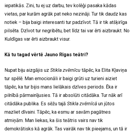
iepatikās. Zini, tu ej uz darbu, tev kolēģi pasaka kādas
vietas, par kurām agrāk pat neko nezināji. Tur tik daudz kas
notiek – bija baigi interesanti tur padzīvot. Tā ir tik atšķirīga
pilsēta. Dzīvot tur negribētu, bet līdz tai var ērti aizbraukt. No
Kuldīgas var ērti aizbraukt visur.
Kā tu tagad vērtē Jauno Rīgas teātri?
Nupat biju aizgājis uz
Stikla zvērnīcu
tāpēc, ka Elita Kļaviņa
tur spēlē. Man emocionāli ir baigi grūti uz turieni aiziet
tāpēc, ka tur bijis mans lielākais dzīves periods. Ēka ir
pilnībā pārmainījusies. Tā ir absolūti citādāka. Tur nāk arī
citādāka publika. Es sēžu tajā
Stikla zvērnīcā
un jūtos
mazliet dīvaini. Tāpēc, ka esmu ar savām pagātnes
atmiņām. Man liekas, ka šis teātris vairs nav tik
demokrātisks kā agrāk. Tas vairāk nav tik pieejams, un tā ir