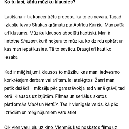
Ko tu lasi, kādu mūziku klausies?
Lasīšana ir tik koncentrēts process, ka to es nevaru. Tagad
izlasīju Ievas Strukas grāmatu par Astrīdu Kairišu. Man patīk
arī klusums. Mūziku klausos absolūti haotiski. Man ir
lietotne
Shazam
, kurā noķeru to mūziku, ko dzirdu apkārt un
kas man iepatikusies. Tā to savācu. Draugi arī kaut ko
iesaka.
Kad ir mēģinājumi, klausos to mūziku, kas mani iedvesmo
konkrētajam darbam vai arī tam, lai atslēgtos. Žanri man
patīk dažādi – miksēju pēc garastāvokļa: tad vienā grāvī, tad
otrā. Klausos uz izjūtām. Filmas un seriālus skatos
platformās
Mubi
un
Netflix.
Tas ir vienīgais veids, kā pēc
izrādēm un mēģinājumiem varu atiet.
Cik vien varu, eju uz kino. Vienmēr, kad noskatos filmu uz