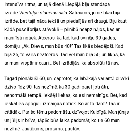
intensīvs ritms, un tajā dienā Liepājā bija stendapa
izrāde
Vientuļās planētas sala
. Satraucos, jo ne tikai bija
izrāde, bet tajā nāca iekšā un piedalījās arī draugi. Biju kaut
kādā puseiforijas stāvoklī – pilnībā neapzinājos, kas ar
mani īsti notiek. Atceros, ka tad, kad svinēju 39 gadus,
domāju: „Ak, Dievs, man būs 40!” Tas likās biedējoši. Kad
bija 25, to vairs neatceros. Tad vēl man bija 50, un likās, ka
ar mani vispār ir cauri… Bet izrādījās, ka absolūti tā nav.
Tagad pienākuši 60, un, saprotot, ka labākajā variantā cilvēki
dzīvo līdz 90, tas nozīmē, ka 30 gadi paiet ļoti ātri,
nenormālā tempā. Iekšēji liekas, ka esi nemainīgs. Bet, kad
ieskaties spogulī, izmaiņas notiek. Ko ar to darīt? Tas ir
citādāk. Par šo tēmu padomāšu, dzīvojot Kuldīgā. Man jūnijs
un jūlijs ir brīvs, tāpēc būs laiks padomāt, ko tie 60 man
nozīmē. Jautājums, protams, pastāv.