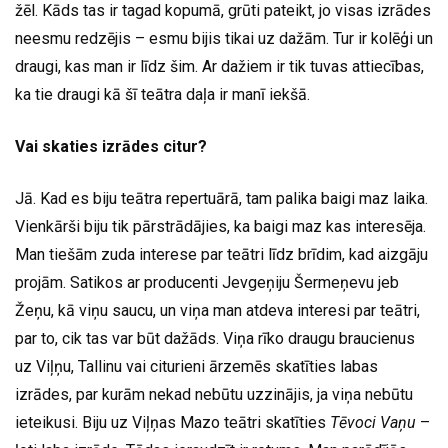
žēl. Kāds tas ir tagad kopumā, grūti pateikt, jo visas izrādes
neesmu redzējis – esmu bijis tikai uz dažām. Tur ir kolēģi un
draugi, kas man ir līdz šim. Ar dažiem ir tik tuvas attiecības,
ka tie draugi kā šī teātra daļa ir manī iekšā.
Vai skaties izrādes citur?
Jā. Kad es biju teātra repertuārā, tam palika baigi maz laika.
Vienkārši biju tik pārstrādājies, ka baigi maz kas interesēja.
Man tiešām zuda interese par teātri līdz brīdim, kad aizgāju
projām. Satikos ar producenti Jevgeņiju Šermeņevu jeb
Žeņu, kā viņu saucu, un viņa man atdeva interesi par teātri,
par to, cik tas var būt dažāds. Viņa rīko draugu braucienus
uz Viļņu, Tallinu vai citurieni ārzemēs skatīties labas
izrādes, par kurām nekad nebūtu uzzinājis, ja viņa nebūtu
ieteikusi. Biju uz Viļņas Mazo teātri skatīties
Tēvoci Vaņu
–