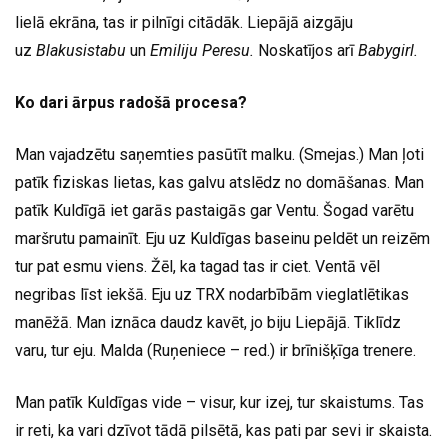
lielā ekrāna, tas ir pilnīgi citādāk. Liepājā aizgāju
uz
Blakusistabu
un
Emiliju Peresu.
Noskatījos arī
Babygirl.
Ko dari ārpus radošā procesa?
Man vajadzētu saņemties pasūtīt malku. (Smejas.) Man ļoti
patīk fiziskas lietas, kas galvu atslēdz no domāšanas. Man
patīk Kuldīgā iet garās pastaigās gar Ventu. Šogad varētu
maršrutu pamainīt. Eju uz Kuldīgas baseinu peldēt un reizēm
tur pat esmu viens. Žēl, ka tagad tas ir ciet. Ventā vēl
negribas līst iekšā. Eju uz TRX nodarbībām vieglatlētikas
manēžā. Man iznāca daudz kavēt, jo biju Liepājā. Tiklīdz
varu, tur eju. Malda (Ruņeniece – red.) ir brīnišķīga trenere.
Man patīk Kuldīgas vide – visur, kur izej, tur skaistums. Tas
ir reti, ka vari dzīvot tādā pilsētā, kas pati par sevi ir skaista.