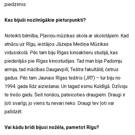
piedzimis.
Kas bijuši nozīmīgākie pieturpunkti?
Noteikti bērnība, Pļaviņu mūzikas skola ar skolotājiem. Kad
atnācu uz Rīgu, iestājos Jāzepa Mediņa Mūzikas
vidusskolā. Pēc tam biju Rīgas kinoaktieru studijā, kas
piederējās pie Rīgas kinostudijas. Tad man bija Padomju
armija, tad mācības Daugavpilī, Teātra fakultātē, četrus
gadus. Pēc tam Jaunais Rīgas teātris (JRT) – tur biju no
1994. gada līdz aiziešanai. Un tagad esmu Kuldīgā. Dzīvoju
te trešo gadu. Šeit nonācu, pateicoties draugiem. Draugi ir
ļoti svarīgi, jo viens tu nevari neko. Draugi tev ļoti var
palīdzēt.
Vai kādu brīdi bijusi nožēla, pametot Rīgu?