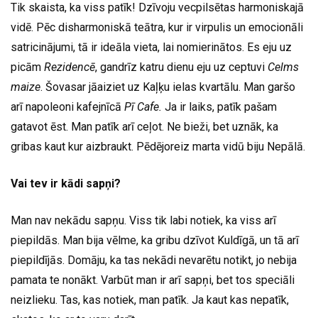
Tik skaista, ka viss patīk! Dzīvoju vecpilsētas harmoniskajā
vidē. Pēc disharmoniskā teātra, kur ir virpulis un emocionāli
satricinājumi, tā ir ideāla vieta, lai nomierinātos. Es eju uz
picām
Rezidencē
, gandrīz katru dienu eju uz ceptuvi
Celms
maize
. Šovasar jāaiziet uz Kaļķu ielas kvartālu. Man garšo
arī napoleoni kafejnīcā
Pī Cafe.
Ja ir laiks, patīk pašam
gatavot ēst. Man patīk arī ceļot. Ne bieži, bet uznāk, ka
gribas kaut kur aizbraukt. Pēdējoreiz marta vidū biju Nepālā.
Vai tev ir kādi sapņi?
Man nav nekādu sapņu. Viss tik labi notiek, ka viss arī
piepildās. Man bija vēlme, ka gribu dzīvot Kuldīgā, un tā arī
piepildījās. Domāju, ka tas nekādi nevarētu notikt, jo nebija
pamata te nonākt. Varbūt man ir arī sapņi, bet tos speciāli
neizlieku. Tas, kas notiek, man patīk. Ja kaut kas nepatīk,