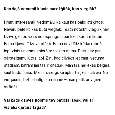
Kas šajā vecumā kļuvis sarežģītāk, kas vieglāk?
Hmm, interesanti! Nedomāju, ka kaut kas baigi atšķirtos.
Nevaru pateikt, kas būtu vieglāk. Teātrī noteikti vieglāk nav.
Dzīvē gan es vairs neiespringstu par kaut kādām lietām.
Esmu kļuvis līdzsvarotāks. Esmu sevi līdz kādai robežai
iepazinis un esmu mierā ar to, kas esmu. Pats sev par
pārsteigumu jūtos labi. Zini, kad cilvēks iet cauri vecuma
stadijām, katram jau tas ir citādāk. Man tās neliekas beigas,
kaut kāds finišs. Man ir svarīgi, ka apkārt ir jauni cilvēki. Ne
visi jaunie, bet talantīgie un jaunie – man patīk ar viņiem
strādāt.
Vai kāds dzīves posms tev paticis labāk, vai arī
vislabāk jūties tagad?