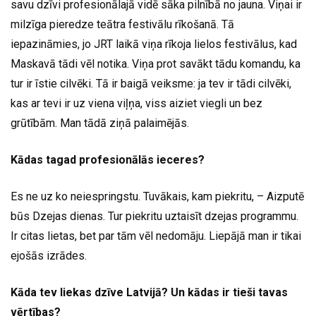
savu dzīvi profesionālajā vidē sāka pilnībā no jauna. Viņai ir
milzīga pieredze teātra festivālu rīkošanā. Tā
iepazināmies, jo JRT laikā viņa rīkoja lielos festivālus, kad
Maskavā tādi vēl notika. Viņa prot savākt tādu komandu, ka
tur ir īstie cilvēki. Tā ir baigā veiksme: ja tev ir tādi cilvēki,
kas ar tevi ir uz viena viļņa, viss aiziet viegli un bez
grūtībām. Man tādā ziņā palaimējās.
Kādas tagad profesionālās ieceres?
Es ne uz ko neiespringstu. Tuvākais, kam piekritu, – Aizputē
būs Dzejas dienas. Tur piekritu uztaisīt dzejas programmu.
Ir citas lietas, bet par tām vēl nedomāju. Liepājā man ir tikai
ejošās izrādes.
Kāda tev liekas dzīve Latvijā? Un kādas ir tieši tavas
vērtības?