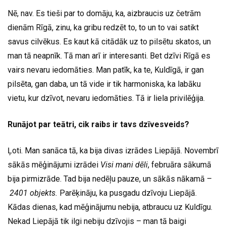
Nē, nav. Es tieši par to domāju, ka, aizbraucis uz četrām
dienām Rīgā, zinu, ka gribu redzēt to, to un to vai satikt
savus cilvēkus. Es kaut kā citādāk uz to pilsētu skatos, un
man tā neapnīk. Tā man arī ir interesanti. Bet dzīvi Rīgā es
vairs nevaru iedomāties. Man patīk, ka te, Kuldīgā, ir gan
pilsēta, gan daba, un tā vide ir tik harmoniska, ka labāku
vietu, kur dzīvot, nevaru iedomāties. Tā ir liela privilēģija.
Runājot par teātri, cik raibs ir tavs dzīvesveids?
Ļoti. Man sanāca tā, ka bija divas izrādes Liepājā. Novembrī
sākās mēģinājumi izrādei
Visi mani dēli
, februāra sākumā
bija pirmizrāde. Tad bija nedēļu pauze, un sākās nākamā –
2401 objekts.
Parēķināju, ka pusgadu dzīvoju Liepājā.
Kādas dienas, kad mēģinājumu nebija, atbraucu uz Kuldīgu.
Nekad Liepājā tik ilgi nebiju dzīvojis – man tā baigi