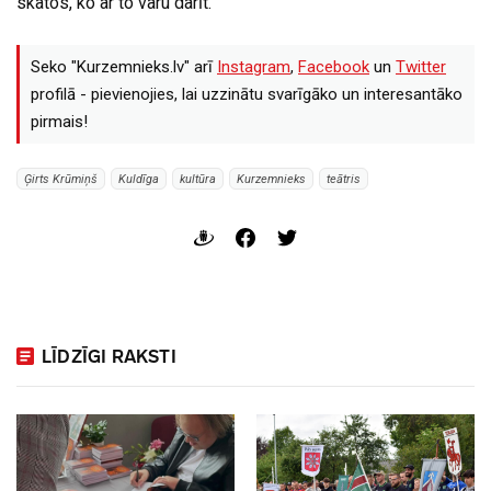
skatos, ko ar to varu darīt.
Seko "Kurzemnieks.lv" arī
Instagram
,
Facebook
un
Twitter
profilā - pievienojies, lai uzzinātu svarīgāko un interesantāko
pirmais!
Ģirts Krūmiņš
Kuldīga
kultūra
Kurzemnieks
teātris
LĪDZĪGI RAKSTI