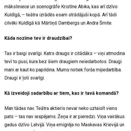
māksliniece un scenogrāfe Kristīne Abika, kas arī dzīvo
Kuldīgā, – teātra izrādēs esam strādājuši kopā. Arī tādi
cilvēki Kuldīgā kā Mārtiņš Dambergs un Andra Šmite.
Kāda nozīme tev ir draudzībai?
Tas ir baigi svarīgi. Katrs draugs ir citādāks – viņi atmodina
tevī to pusi, kura bez šiem draugiem neiedarbotos. Draugi
mani ar kaut ko papildina. Mums notiek forša mijiedarbība.
Draugi ir ļoti svarīgi.
Kā izveidoji sadarbību ar tiem, kas ir tavā komandā?
Man tādas nav. Teātra aktieris nevar neko uztaisīt viens
pats – tas nav iespējams. Žeņa ir ar pieredzi. Viņa vairākus
gadus dzīvo Latvijā. Viņa emigrēja no Maskavas Krievijā un