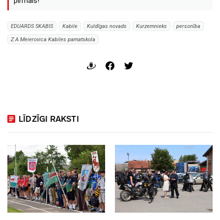
pirmais!
EDUARDS SKABIS
Kabile
Kuldīgas novads
Kurzemnieks
personība
Z.A.Meierovica Kabiles pamatskola
LĪDZĪGI RAKSTI