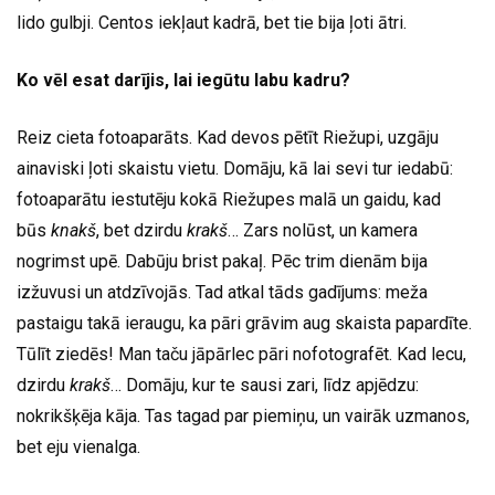
lido gulbji. Centos iekļaut kadrā, bet tie bija ļoti ātri.
Ko vēl esat darījis, lai iegūtu labu kadru?
Reiz cieta fotoaparāts. Kad devos pētīt Riežupi, uzgāju
ainaviski ļoti skaistu vietu. Domāju, kā lai sevi tur iedabū:
fotoaparātu iestutēju kokā Riežupes malā un gaidu, kad
būs
knakš
, bet dzirdu
krakš
… Zars nolūst, un kamera
nogrimst upē. Dabūju brist pakaļ. Pēc trim dienām bija
izžuvusi un atdzīvojās. Tad atkal tāds gadījums: meža
pastaigu takā ieraugu, ka pāri grāvim aug skaista papardīte.
Tūlīt ziedēs! Man taču jāpārlec pāri nofotografēt. Kad lecu,
dzirdu
krakš
… Domāju, kur te sausi zari, līdz apjēdzu:
nokrikšķēja kāja. Tas tagad par piemiņu, un vairāk uzmanos,
bet eju vienalga.