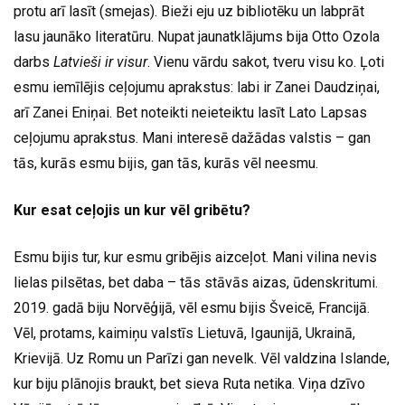
protu arī lasīt (smejas). Bieži eju uz bibliotēku un labprāt
lasu jaunāko literatūru. Nupat jaunatklājums bija Otto Ozola
darbs
Latvieši ir visur
. Vienu vārdu sakot, tveru visu ko. Ļoti
esmu iemīlējis ceļojumu aprakstus: labi ir Zanei Daudziņai,
arī Zanei Eniņai. Bet noteikti neieteiktu lasīt Lato Lapsas
ceļojumu aprakstus. Mani interesē dažādas valstis – gan
tās, kurās esmu bijis, gan tās, kurās vēl neesmu.
Kur esat ceļojis un kur vēl gribētu?
Esmu bijis tur, kur esmu gribējis aizceļot. Mani vilina nevis
lielas pilsētas, bet daba – tās stāvās aizas, ūdenskritumi.
2019. gadā biju Norvēģijā, vēl esmu bijis Šveicē, Francijā.
Vēl, protams, kaimiņu valstīs Lietuvā, Igaunijā, Ukrainā,
Krievijā. Uz Romu un Parīzi gan nevelk. Vēl valdzina Islande,
kur biju plānojis braukt, bet sieva Ruta netika. Viņa dzīvo