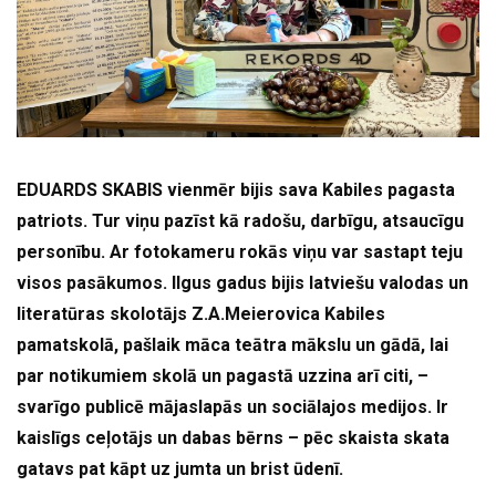
EDUARDS SKABIS vienmēr bijis sava Kabiles pagasta
patriots. Tur viņu pazīst kā radošu, darbīgu, atsaucīgu
personību. Ar fotokameru rokās viņu var sastapt teju
visos pasākumos. Ilgus gadus bijis latviešu valodas un
literatūras skolotājs Z.A.Meierovica Kabiles
pamatskolā, pašlaik māca teātra mākslu un gādā, lai
par notikumiem skolā un pagastā uzzina arī citi, –
svarīgo publicē mājaslapās un sociālajos medijos. Ir
kaislīgs ceļotājs un dabas bērns – pēc skaista skata
gatavs pat kāpt uz jumta un brist ūdenī.