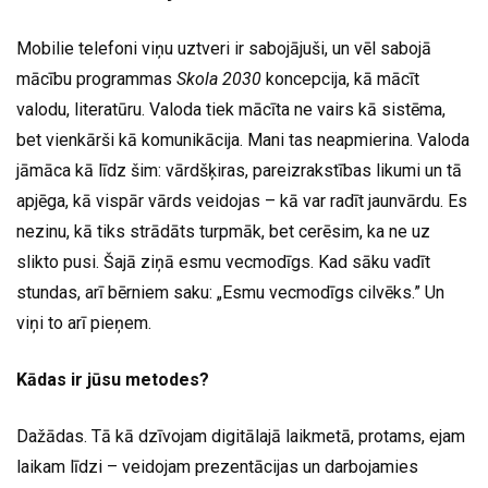
Mobilie telefoni viņu uztveri ir sabojājuši, un vēl sabojā
mācību programmas
Skola 2030
koncepcija, kā mācīt
valodu, literatūru. Valoda tiek mācīta ne vairs kā sistēma,
bet vienkārši kā komunikācija. Mani tas neapmierina. Valoda
jāmāca kā līdz šim: vārdšķiras, pareizrakstības likumi un tā
apjēga, kā vispār vārds veidojas – kā var radīt jaunvārdu. Es
nezinu, kā tiks strādāts turpmāk, bet cerēsim, ka ne uz
slikto pusi. Šajā ziņā esmu vecmodīgs. Kad sāku vadīt
stundas, arī bērniem saku: „Esmu vecmodīgs cilvēks.” Un
viņi to arī pieņem.
Kādas ir jūsu metodes?
Dažādas. Tā kā dzīvojam digitālajā laikmetā, protams, ejam
laikam līdzi – veidojam prezentācijas un darbojamies