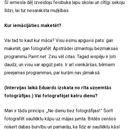
Šī iemesla dēļ izveidoju feisbuka lapu skolai un cītīgi sekoju
līdzi, lai tur nesaraksta muļķības.
Kur iemācījāties maketēt?
Vai tad to kaut kur māca? Visu esmu apguvis pats: gan
maketēt, gan fotografēt. Apstrādei izmantoju bezmaksas
programmu
Paint.net.
Zinu vēl citas. Tagad iespēju ir ļoti
daudz, un visu var apgūt pats. Ir arī vienkāršas, bērniem
pieejamas programmas, par kurām nav jāmaksā.
(Intervijas laikā Eduards izskata no rīta uzņemtās
fotogrāfijas.) Vai fotografējat katru dienu?
Man ir tāds princips: „Ne dienu bez fotogrāfijas!” Šorīt
fotografēt saullēktu kāpu uz mājas jumta. Bildēs cenšos
noķert dabas burvību un pamanīju, ka līdz ar saullēktu kāsī