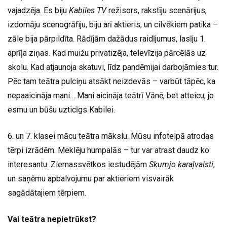
vajadzēja. Es biju
Kabiles TV
režisors, rakstīju scenārijus,
izdomāju scenogrāfiju, biju arī aktieris, un cilvēkiem patika –
zāle bija pārpildīta. Rādījām dažādus raidījumus, lasīju 1.
aprīļa ziņas. Kad muižu privatizēja, televīzija pārcēlās uz
skolu. Kad atjaunoja skatuvi, līdz pandēmijai darbojāmies tur.
Pēc tam teātra pulciņu atsākt neizdevās – varbūt tāpēc, ka
nepaaicināja mani… Mani aicināja teātrī Vānē, bet atteicu, jo
esmu un būšu uzticīgs Kabilei.
6. un 7. klasei mācu teātra mākslu. Mūsu infotelpā atrodas
tērpi izrādēm. Meklēju humpalās – tur var atrast daudz ko
interesantu. Ziemassvētkos iestudējām
Skumjo karaļvalsti
,
un saņēmu apbalvojumu par aktieriem visvairāk
sagādātajiem tērpiem.
Vai teātra nepietrūkst?