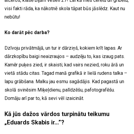
atceros, klasē bijām veseli 27! Lai kā mēs cerētu un gribētu,
visi fakti rāda, ka nākotnē skola tāpat būs jāslēdz. Kaut nu
nebūtu!
Ko darāt pēc darba?
Dzīvoju privātmājā, un tur ir dārziņš, kokiem krīt lapas. Ar
dārzkopību baigi neaizraujos – audzēju to, kas izaug pats.
Kamēr puķes zied, ir skaisti; kad vairs nezied, roku ārā un
vietā stādu citas. Tagad manā grafikā ir lielā rudens talka –
lapu grābšana. Malku jau esmu sagādājis. Kad pagastā un
skolā svinēsim Miķeļdienu, palīdzēšu, pafotografēšu.
Domāju arī par to, kā sevi vēl izaicināt.
Kā jūs dažos vārdos turpinātu teikumu
„Eduards Skabis ir…”?