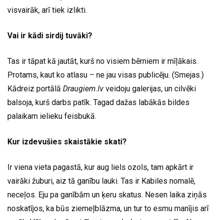
visvairāk, arī tiek izlikti.
Vai ir kādi sirdij tuvāki?
Tas ir tāpat kā jautāt, kurš no visiem bērniem ir mīļākais.
Protams, kaut ko atlasu – ne jau visas publicēju. (Smejas.)
Kādreiz portālā
Draugiem.lv
veidoju galerijas, un cilvēki
balsoja, kurš darbs patīk. Tagad dažas labākās bildes
palaikam ielieku feisbukā.
Kur izdevušies skaistākie skati?
Ir viena vieta pagastā, kur aug liels ozols, tam apkārt ir
vairāki žuburi, aiz tā ganību lauki. Tas ir Kabiles nomalē,
neceļos. Eju pa ganībām un ķeru skatus. Nesen laika ziņās
noskatījos, ka būs ziemeļblāzma, un tur to esmu manījis arī