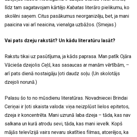
līdz tam sagatavojam kārtējo
Kabatas
literāro pielikumu, ko
skolēni saņem. Citus pasākumus neorganizēju, bet, ja mani
paaicina vai arī neaicina, vienalga uzbāžos. (Smejas.)
Vai pats dzeju rakstāt? Un kādu literatūru lasāt?
Rakstu tikai uz pasūtījuma, ja kāds paprasa. Man patīk Ojāra
Vācieša dzejolis
Ceļš
, kas sasaucas ar manām vērtībām, –
arī pats dienā nostaigāju ļoti daudz soļu. (Un skolotājs
dzejoli norunā.)
Palasu šo to no mūsdienu literatūras. Novadniecei Brindai
Ceriņai ir ļoti skaista valoda: viņa neizplūst lielos epitetos,
dzeja ir koncentrēta. Mani uzrunā laba dzeja – tāda, kas nav
salkana un kurā atrodu sevi, tāda, kas mani ievelk. Kopš
mājās televīzijā vairs nevaru skatīties filmas, atcerējos, ka