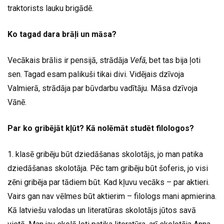
traktorists lauku brigādē.
Ko tagad dara brāļi un māsa?
Vecākais brālis ir pensijā, strādāja
Vefā
, bet tas bija ļoti
sen. Tagad esam palikuši tikai divi. Vidējais dzīvoja
Valmierā, strādāja par būvdarbu vadītāju. Māsa dzīvoja
Vānē.
Par ko gribējāt kļūt? Kā nolēmāt studēt filologos?
1. klasē gribēju būt dziedāšanas skolotājs, jo man patika
dziedāšanas skolotāja. Pēc tam gribēju būt šoferis, jo visi
zēni gribēja par tādiem būt. Kad kļuvu vecāks – par aktieri.
Vairs gan nav vēlmes būt aktierim – filologs mani apmierina.
Kā latviešu valodas un literatūras skolotājs jūtos savā