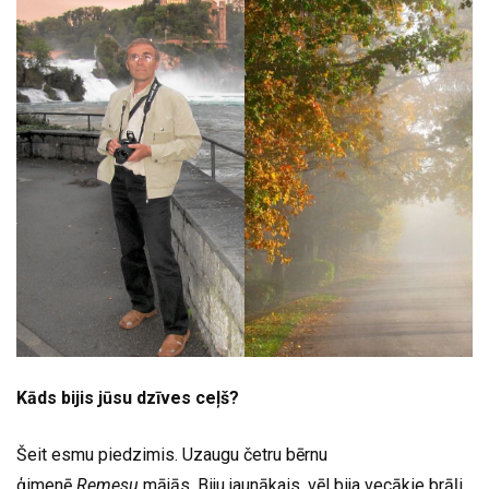
Kāds bijis jūsu dzīves ceļš?
Šeit esmu piedzimis. Uzaugu četru bērnu
ģimenē
Remesu
mājās. Biju jaunākais, vēl bija vecākie brāļi