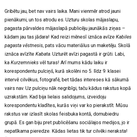
Gribētu jau, bet nav vairs laika. Mani vienmēr atrod jauni
pienākumi, un tos atrodu es. Uzturu skolas mājaslapu,
pagasta pārvaldes mājaslapā publicēju jaunākās ziņas –
kādam jau tas jādara! Kad reizi mēnesī iznāca avīze
Kabiles
pagasta vēstnesis
, pats vācu materiālus un maketēju. Skolā
iznāca avīzīte
Kabata
. Uzturēt avīzi pagastā ir grūti. Labi,
ka
Kurzemnieks
vēl turas! Arī mums kādu laiku ir
korespondentu pulciņš, kurā skolēni no 5. līdz 9. klasei
intervē cilvēkus, fotografē, bet tādas intereses kā sākumā
vairs nav. Uz pulciņu nāk negribīgi, taču kādus rakstus kopā
uzrakstām. Kad bija lielais salidojums, izveidoju
korespondentu kladītes, kurās viņi var ko pierakstīt. Mūsu
rakstus var izlasīt skolas feisbuka kontā, domubiedru
grupā. Es gan biju pret publicēšanu sociālajos medijos, jo ir
nepatīkama pieredze. Kādas lietas tik tur cilvēki neraksta!