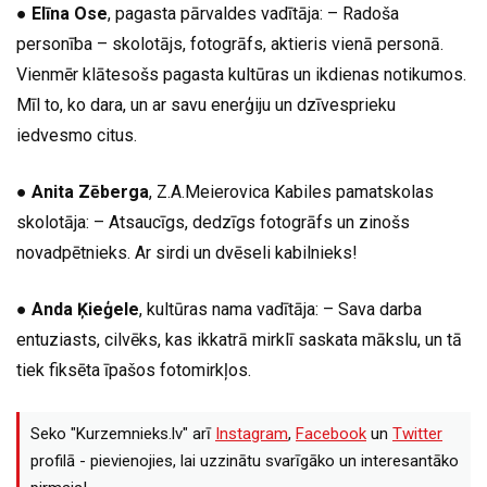
●
Elīna Ose
, pagasta pārvaldes vadītāja: – Radoša
personība – skolotājs, fotogrāfs, aktieris vienā personā.
Vienmēr klātesošs pagasta kultūras un ikdienas notikumos.
Mīl to, ko dara, un ar savu enerģiju un dzīvesprieku
iedvesmo citus.
●
Anita Zēberga
, Z.A.Meierovica Kabiles pamatskolas
skolotāja: – Atsaucīgs, dedzīgs fotogrāfs un zinošs
novadpētnieks. Ar sirdi un dvēseli kabilnieks!
●
Anda Ķieģele
, kultūras nama vadītāja: – Sava darba
entuziasts, cilvēks, kas ikkatrā mirklī saskata mākslu, un tā
tiek fiksēta īpašos fotomirkļos.
Seko "Kurzemnieks.lv" arī
Instagram
,
Facebook
un
Twitter
profilā - pievienojies, lai uzzinātu svarīgāko un interesantāko