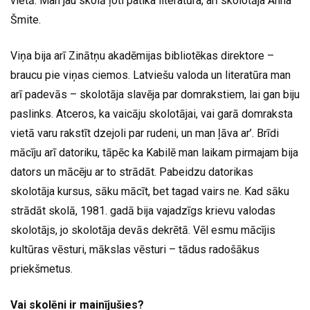
vietā. Man jau skolā ļoti patika literatūra, arī skolotāja Anna
Šmite.
Viņa bija arī Zinātņu akadēmijas bibliotēkas direktore –
braucu pie viņas ciemos. Latviešu valoda un literatūra man
arī padevās – skolotāja slavēja par domrakstiem, lai gan biju
paslinks. Atceros, ka vaicāju skolotājai, vai garā domraksta
vietā varu rakstīt dzejoli par rudeni, un man ļāva ar’. Brīdi
mācīju arī datoriku, tāpēc ka Kabilē man laikam pirmajam bija
dators un mācēju ar to strādāt. Pabeidzu datorikas
skolotāja kursus, sāku mācīt, bet tagad vairs ne. Kad sāku
strādāt skolā, 1981. gadā bija vajadzīgs krievu valodas
skolotājs, jo skolotāja devās dekrētā. Vēl esmu mācījis
kultūras vēsturi, mākslas vēsturi – tādus radošākus
priekšmetus.
Vai skolēni ir mainījušies?