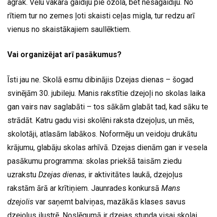
agrāk. Vēlu vakarā gaidīju pie ozola, bet nesagaidīju. No
rītiem tur no zemes ļoti skaisti ceļas migla, tur redzu arī
vienus no skaistākajiem saullēktiem.
Vai organizējat arī pasākumus?
Īsti jau ne. Skolā esmu dibinājis Dzejas dienas – šogad
svinējām 30. jubileju. Manis rakstītie dzejoļi no skolas laika
gan vairs nav saglabāti – tos sākām glabāt tad, kad sāku te
strādāt. Katru gadu visi skolēni raksta dzejoļus, un mēs,
skolotāji, atlasām labākos. Noformēju un veidoju drukātu
krājumu, glabāju skolas arhīvā. Dzejas dienām gan ir vesela
pasākumu programma: skolas priekšā taisām ziedu
uzrakstu
Dzejas dienas
, ir aktivitātes laukā, dzejoļus
rakstām ārā ar krītiņiem. Jaunrades konkursā
Mans
dzejolis
var saņemt balviņas, mazākās klases savus
dzejoļus ilustrē. Noslēgumā ir dzejas stunda visai skolai,