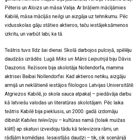
Pēteris un Aloizs un māsa Valija. Ar brāļiem mācījāmies
Kabilē, māsa mācījās neilgi un aizgāja uz tehnikumu. Pēc
vidusskolas gāju stāties aktieros, taču iestājeksāmenos
izkritu, un varbūt labi, ka tā.
Teātris tuvs līdz šai dienai. Skolā darbojos pulciņā, spēlēju
daudzās izrādēs. Lugā
Miks un Māris Leiputrijā
biju Dāvis
Dauzonis. Režisore bija skolotāja Nollendorfa, mamma
aktrisei Baibai Nollendorfai. Kad aktieros netiku, aizgāju
armijā un neklātienē iestājos filologos Latvijas Universitātē.
Atgriezos Kabilē, jo skola sauca atpakaļ – piedāvāja darbu
kā latviešu valodas un literatūras skolotājam. Pēc laika
teātris Kabilē bija pieklusis, un 2000. gadā izdomāju
dibināt
Kabiles televīziju
– kultūras namā (tolaik muižas
klētī) ap skatuvi izveidoju tādu kā televizora rāmi, un
rādījām komēdijas. Iesaistījās daudzi – tik, cik scenārijā