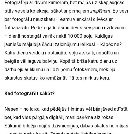
Fotografēju ar divām kamerām, bet mājās uz skapjaugšas
stāv vesela kolekcija, sākot ar pirmajiem
ziepīšiem
. Es sevi
par fotogrāfu neuzskatu – esmu vienkārši cilvēks ar
fotoaparātu. Pēdējo gadu esmu devis sev jaunu uzdevumu
– dienā nostaigāt vairāk nekā 10 000 soļu. Kuldīgas
jauniešu māja bija šādu izaicinājumu ielikusi – kāpēc ne?
Katru dienu veidoju nostaigāto soļu atskaiti, nosūtīju un
beigās vēl ieguvu balviņu. Kopš tā brīža katru dienu uz
darbu eju ar līkumu un līdzi ņemu fotokameru, meklēju
skaistus skatus, ko iemūžināt. Tā tos mirkļus ķeru.
Kad fotografēt sākāt?
Nesen – no laika, kad pēdējās filmiņas vēl bija jāved attīstīt,
bet, kad viss pārgāja digitāli, mani paņēma aiz rokas.
Sākumā bildēju mājās dzīvnieciņus, dabas skatus no mājas