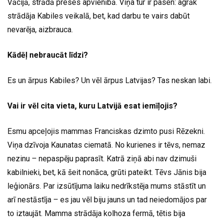
Vācijā, strādā preses apvienībā. Viņa tur ir pasen: agrāk
strādāja Kabiles veikalā, bet, kad darbu te vairs dabūt
nevarēja, aizbrauca.
Kādēļ nebraucāt līdzi?
Es un ārpus Kabiles? Un vēl ārpus Latvijas? Tas neskan labi.
Vai ir vēl cita vieta, kuru Latvijā esat iemīļojis?
Esmu apceļojis mammas Franciskas dzimto pusi Rēzekni.
Viņa dzīvoja Kaunatas ciematā. No kurienes ir tēvs, nemaz
nezinu – nepaspēju paprasīt. Katrā ziņā abi nav dzimuši
kabilnieki, bet, kā šeit nonāca, grūti pateikt. Tēvs Jānis bija
leģionārs. Par izsūtījuma laiku nedrīkstēja mums stāstīt un
arī nestāstīja – es jau vēl biju jauns un tad neiedomājos par
to iztaujāt. Mamma strādāja kolhoza fermā, tētis bija