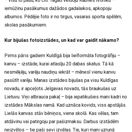
– visu to pašu, ko citi. Tagad veidoju Kabiles hroniku –
iemūžinu pasākumus dažādos gadalaikos, apkopoju
albumos. Pēdējie foto ir no tirgus, vasaras sporta spēlēm,
skolas pasākumiem.
Kur bijušas fotoizstādes, un kad var gaidīt nākamo?
Pirms pāris gadiem Kuldīgā bija lielformāta fotogrāfiju –
kanvu – izstāde, kurai atlasīju 20 dabas skatus. Tā kā
nesmēķēju, varēju naudiņu iekrāt – mēnesī vienu kanvu
pasūtīt varēju. Manas izstādes bijušas pa visu Kuldīgas
novadu, ir apceļots Jelgavas novads, tās braukušas uz
Lietuvu. Viņi atbrauca pakaļ – bija iepatikušies mani kadri no
izstādes Mākslas namā. Kad uznāca kovids, viss apstājās.
Lielās kanvas stāv bēniņos, viena skolā. Kas vēlas, tam
atdāvinu vai patirgoju par pašizmaksu. Darbus izstādēm
neizvēlos – tie paši sevi izvēlas. Tie, kuri mani uzrunā