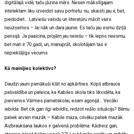
digitālajā vidē, taču jāzina mērs. Nesen mākslīgajam
intelektam liku izveidot savu portretu: nu, skaisti jau ir, bet,
piedodiet… Latviešu valodu un literatūru mācīt vairs
neuzņemos – lai nāk un dara jaunie. Es taču jau esmu dziļā
pensijā. Ja paaicina, projām jau neiešu – tik lepns neesmu,
bet man ir 70 gadi, un, manuprāt, skolotājam tas ir
nepieklājīgs vecums.
Kā mainījies kolektīvs?
Daudzi jauni pienākuši klāt no apkārtnes. Kopš atbrauca
pašvaldība un pateica, ka Kabiles skola tiks likvidēta, ka
pievienos Vārmes pamatskolai, esam agonijā… Vecāki
iebilda. Bet cik gan ilgi iebildīs, redzot reālo situāciju? Bērnu
paliek arvien mazāk – Kabile maza, cilvēku paliek mazāk.
Aizbraukšana laukos ir galvenā problēma. Kādreiz gan,