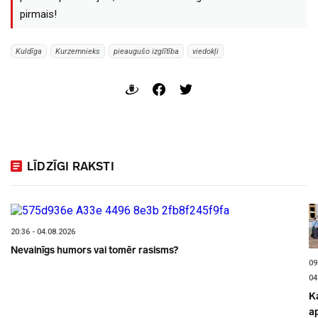
pirmais!
Kuldīga
Kurzemnieks
pieaugušo izglītība
viedokļi
LĪDZĪGI RAKSTI
20:36 - 04.08.2026
Nevainīgs humors vai tomēr rasisms?
09
04
K
a