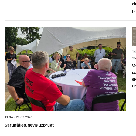
cī
p
14
26
V
sa
s
un
11:34 - 28.07.2026
Sarunāties, nevis uzbrukt