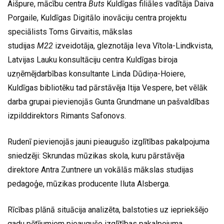
Aišpure, mācību centra
Buts
Kuldīgas filiāles vadītāja Daiva
Porgaile, Kuldīgas Digitālo inovāciju centra projektu
speciālists Toms Girvaitis, mākslas
studijas
M22
izveidotāja, gleznotāja Ieva Vītola-Lindkvista,
Latvijas Lauku konsultāciju centra Kuldīgas biroja
uzņēmējdarbības konsultante Linda Dūdiņa-Hoiere,
Kuldīgas bibliotēku tad pārstāvēja Itija Vespere, bet vēlāk
darba grupai pievienojās Gunta Grundmane un pašvaldības
izpilddirektors Rimants Safonovs.
Rudenī pievienojās jauni pieaugušo izglītības pakalpojuma
sniedzēji: Skrundas mūzikas skola, kuru pārstāvēja
direktore Antra Zuntnere un vokālās mākslas studijas
pedagoģe, mūzikas producente Iluta Alsberga.
Rīcības plānā situācija analizēta, balstoties uz iepriekšējo
gadu pētījumiem pieaugušo izglītības pakalpojuma