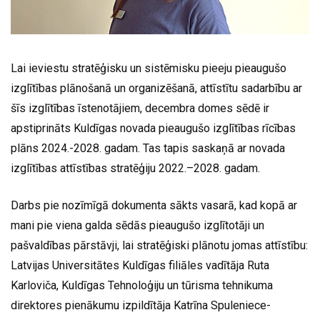
Lai ieviestu stratēģisku un sistēmisku pieeju pieaugušo
izglītības plānošanā un organizēšanā, attīstītu sadarbību ar
šīs izglītības īstenotājiem, decembra domes sēdē ir
apstiprināts Kuldīgas novada pieaugušo izglītības rīcības
plāns 2024.-2028. gadam. Tas tapis saskaņā ar novada
izglītības attīstības stratēģiju 2022.–2028. gadam.
Darbs pie nozīmīgā dokumenta sākts vasarā, kad kopā ar
mani pie viena galda sēdās pieaugušo izglītotāji un
pašvaldības pārstāvji, lai stratēģiski plānotu jomas attīstību:
Latvijas Universitātes Kuldīgas filiāles vadītāja Ruta
Karloviča, Kuldīgas Tehnoloģiju un tūrisma tehnikuma
direktores pienākumu izpildītāja Katrīna Spuleniece-