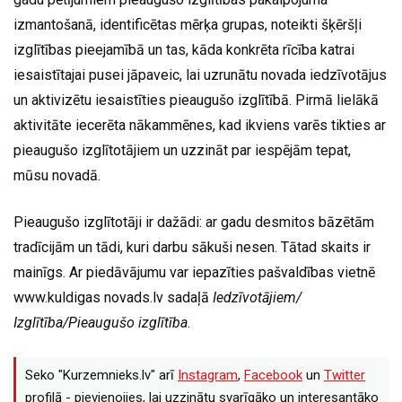
izmantošanā, identificētas mērķa grupas, noteikti šķēršļi
izglītības pieejamībā un tas, kāda konkrēta rīcība katrai
iesaistītajai pusei jāpaveic, lai uzrunātu novada iedzīvotājus
un aktivizētu iesaistīties pieaugušo izglītībā. Pirmā lielākā
aktivitāte iecerēta nākammēnes, kad ikviens varēs tikties ar
pieaugušo izglītotājiem un uzzināt par iespējām tepat,
mūsu novadā.
Pieaugušo izglītotāji ir dažādi: ar gadu desmitos bāzētām
tradīcijām un tādi, kuri darbu sākuši nesen. Tātad skaits ir
mainīgs. Ar piedāvājumu var iepazīties pašvaldības vietnē
www.kuldigas novads.lv sadaļā
Iedzīvotājiem/
Izglītība/Pieaugušo izglītība
.
Seko "Kurzemnieks.lv" arī
Instagram
,
Facebook
un
Twitter
profilā - pievienojies, lai uzzinātu svarīgāko un interesantāko