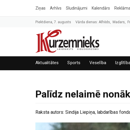
Ziņas
Arhīvs
Sludinājumi
Kalendārs
Reklām
Piektdiena, 7. augusts
Vārda dienas: Alfrēds, Madars, F
Aktualitātes
Sports
Veselība
Izglītīb
Palīdz nelaimē nonā
Raksta autors:
Sindija Liepiņa, labdarības fonda