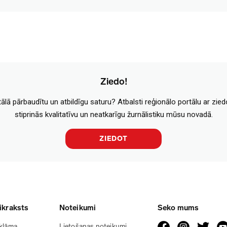
Ziedo!
tālā pārbaudītu un atbildīgu saturu? Atbalsti reģionālo portālu ar zie
stiprinās kvalitatīvu un neatkarīgu žurnālistiku mūsu novadā.
ZIEDOT
ikraksts
Noteikumi
Seko mums
klāma
Lietošanas noteikumi