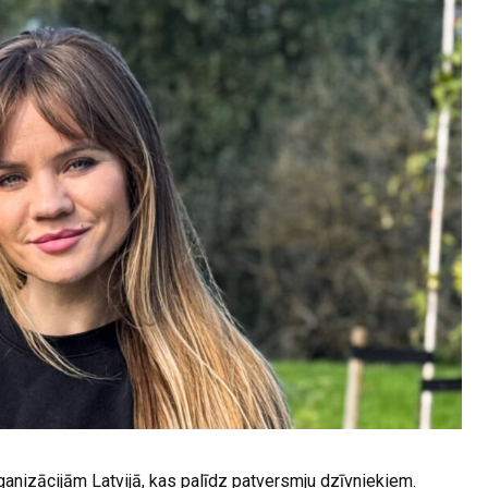
rganizācijām Latvijā, kas palīdz patversmju dzīvniekiem.