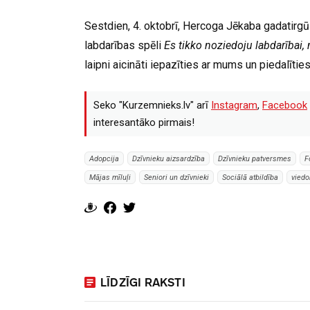
Sestdien, 4. oktobrī, Hercoga Jēkaba gadatirg
labdarības spēli
Es tikko noziedoju labdarībai, 
laipni aicināti iepazīties ar mums un piedalīties
Seko "Kurzemnieks.lv" arī
Instagram
,
Facebook
interesantāko pirmais!
Adopcija
Dzīvnieku aizsardzība
Dzīvnieku patversmes
F
Mājas mīluļi
Seniori un dzīvnieki
Sociālā atbildība
viedo
LĪDZĪGI RAKSTI