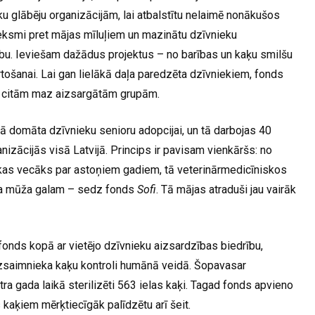
u glābēju organizācijām, lai atbalstītu nelaimē nonākušos
tieksmi pret mājas mīluļiem un mazinātu dzīvnieku
rību. Ieviešam dažādus projektus – no barības un kaķu smilšu
rtošanai. Lai gan lielākā daļa paredzēta dzīvniekiem, fonds
 un citām maz aizsargātām grupām.
domāta dzīvnieku senioru adopcijai, un tā darbojas 40
nizācijās visā Latvijā. Princips ir pavisam vienkāršs: no
 kas vecāks par astoņiem gadiem, tā veterinārmedicīniskos
eka mūža galam – sedz fonds
Sofi
. Tā mājas atraduši jau vairāk
ā fonds kopā ar vietējo dzīvnieku aizsardzības biedrību,
bezsaimnieka kaķu kontroli humānā veidā. Šopavasar
 gada laikā sterilizēti 563 ielas kaķi. Tagad fonds apvieno
 kaķiem mērķtiecīgāk palīdzētu arī šeit.