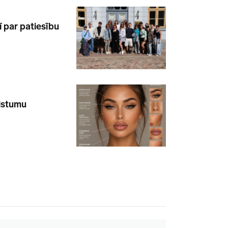
ī par patiesību
aistumu