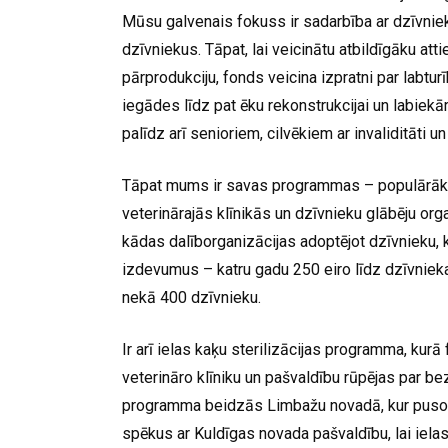
Mūsu galvenais fokuss ir sadarbība ar dzīvniek
dzīvniekus. Tāpat, lai veicinātu atbildīgāku at
pārprodukciju, fonds veicina izpratni par labtu
iegādes līdz pat ēku rekonstrukcijai un labiekā
palīdz arī senioriem, cilvēkiem ar invaliditāti
Tāpat mums ir savas programmas – populārākā 
veterinārajās klīnikās un dzīvnieku glābēju orga
kādas dalīborganizācijas adoptējot dzīvnieku,
izdevumus – katru gadu 250 eiro līdz dzīvni
nekā 400 dzīvnieku.
Ir arī ielas kaķu sterilizācijas programma, kur
veterināro klīniku un pašvaldību rūpējas par 
programma beidzās Limbažu novadā, kur pusotra
spēkus ar Kuldīgas novada pašvaldību, lai ielas