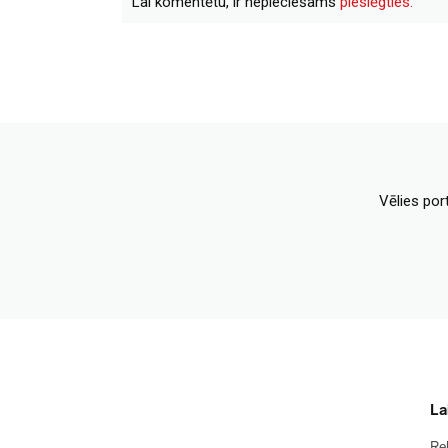
Lai komentētu, ir nepieciešams
pieslēgties.
Vēlies por
La
Re