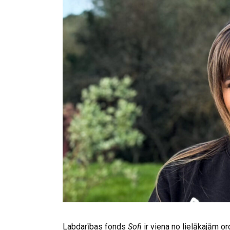
Labdarības fonds
Sofi
ir viena no lielākajām o