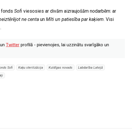
ū fonds
Sofi
viesosies ar divām aizraujošām nodarbēm: ar
neiztērējot ne centa
un
Mīti un patiesība par kaķiem
. Visi
.
un
Twitter
profilā - pievienojies, lai uzzinātu svarīgāko un
onds Sofi
Kaķu sterilizācija
Kuldīgas novads
Labdarība Latvijā
kļi