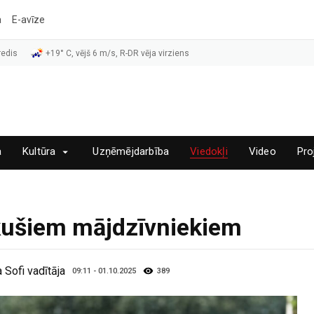
a
E-avīze
redis
+19° C, vējš 6 m/s, R-DR vēja virziens
a
Kultūra
Uzņēmējdarbība
Viedokļi
Video
Pro
kušiem mājdzīvniekiem
 Sofi vadītāja
09:11 - 01.10.2025
389