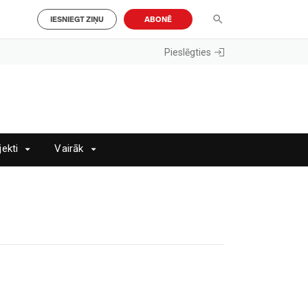
IESNIEGT ZIŅU
ABONĒ
Pieslēgties
jekti
Vairāk