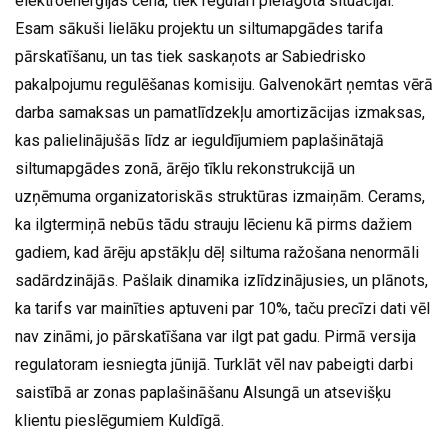
elektroenerģijas cena, tiek regulāri pielāgota situācijai.
Esam sākuši lielāku projektu un siltumapgādes tarifa
pārskatīšanu, un tas tiek saskaņots ar Sabiedrisko
pakalpojumu regulēšanas komisiju. Galvenokārt ņemtas vērā
darba samaksas un pamatlīdzekļu amortizācijas izmaksas,
kas palielinājušās līdz ar ieguldījumiem paplašinātajā
siltumapgādes zonā, ārējo tīklu rekonstrukcijā un
uzņēmuma organizatoriskās struktūras izmaiņām. Cerams,
ka ilgtermiņā nebūs tādu strauju lēcienu kā pirms dažiem
gadiem, kad ārēju apstākļu dēļ siltuma ražošana nenormāli
sadārdzinājās. Pašlaik dinamika izlīdzinājusies, un plānots,
ka tarifs var mainīties aptuveni par 10%, taču precīzi dati vēl
nav zināmi, jo pārskatīšana var ilgt pat gadu. Pirmā versija
regulatoram iesniegta jūnijā. Turklāt vēl nav pabeigti darbi
saistībā ar zonas paplašināšanu Alsungā un atsevišķu
klientu pieslēgumiem Kuldīgā.