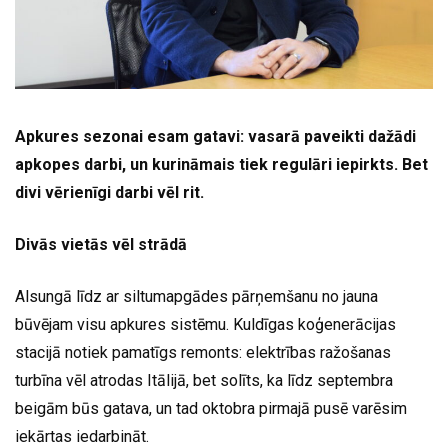
Apkures sezonai esam gatavi: vasarā paveikti dažādi
apkopes darbi, un kurināmais tiek regulāri iepirkts. Bet
divi vērienīgi darbi vēl rit.
Divās vietās vēl strādā
Alsungā līdz ar siltumapgādes pārņemšanu no jauna
būvējam visu apkures sistēmu. Kuldīgas koģenerācijas
stacijā notiek pamatīgs remonts: elektrības ražošanas
turbīna vēl atrodas Itālijā, bet solīts, ka līdz septembra
beigām būs gatava, un tad oktobra pirmajā pusē varēsim
iekārtas iedarbināt.