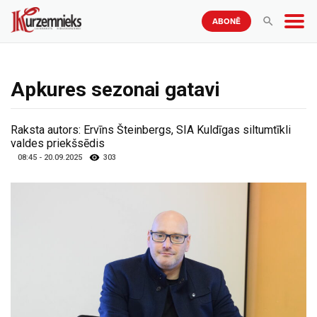
ABONĒ
Apkures sezonai gatavi
Raksta autors:
Ervīns Šteinbergs, SIA Kuldīgas siltumtīkli
valdes priekšsēdis
08:45 - 20.09.2025
303