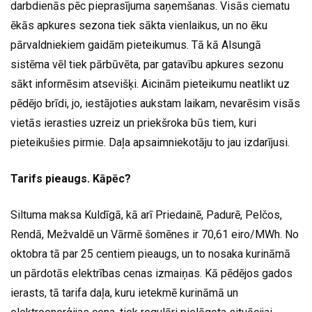
darbdienās pēc pieprasījuma saņemšanas. Visās ciematu
ēkās apkures sezona tiek sākta vienlaikus, un no ēku
pārvaldniekiem gaidām pieteikumus. Tā kā Alsungā
sistēma vēl tiek pārbūvēta, par gatavību apkures sezonu
sākt informēsim atsevišķi. Aicinām pieteikumu neatlikt uz
pēdējo brīdi, jo, iestājoties aukstam laikam, nevarēsim visās
vietās ierasties uzreiz un priekšroka būs tiem, kuri
pieteikušies pirmie. Daļa apsaimniekotāju to jau izdarījusi.
Tarifs pieaugs. Kāpēc?
Siltuma maksa Kuldīgā, kā arī Priedainē, Padurē, Pelčos,
Rendā, Mežvaldē un Vārmē šomēnes ir 70,61 eiro/MWh. No
oktobra tā par 25 centiem pieaugs, un to nosaka kurināmā
un pārdotās elektrības cenas izmaiņas. Kā pēdējos gados
ierasts, tā tarifa daļa, kuru ietekmē kurināmā un