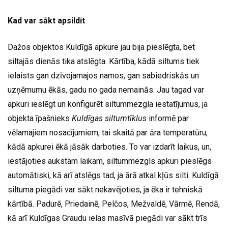
Kad var sākt apsildīt
Dažos objektos Kuldīgā apkure jau bija pieslēgta, bet
siltajās dienās tika atslēgta. Kārtība, kādā siltums tiek
ielaists gan dzīvojamajos namos, gan sabiedriskās un
uzņēmumu ēkās, gadu no gada nemainās. Jau tagad var
apkuri ieslēgt un konfigurēt siltummezgla iestatījumus, ja
objekta īpašnieks
Kuldīgas siltumtīklus
informē par
vēlamajiem nosacījumiem, tai skaitā par āra temperatūru,
kādā apkurei ēkā jāsāk darboties. To var izdarīt laikus, un,
iestājoties aukstam laikam, siltummezgls apkuri pieslēgs
automātiski, kā arī atslēgs tad, ja ārā atkal kļūs silti. Kuldīgā
siltuma piegādi var sākt nekavējoties, ja ēka ir tehniskā
kārtībā. Padurē, Priedainē, Pelčos, Mežvaldē, Vārmē, Rendā,
kā arī Kuldīgas Graudu ielas masīvā piegādi var sākt trīs