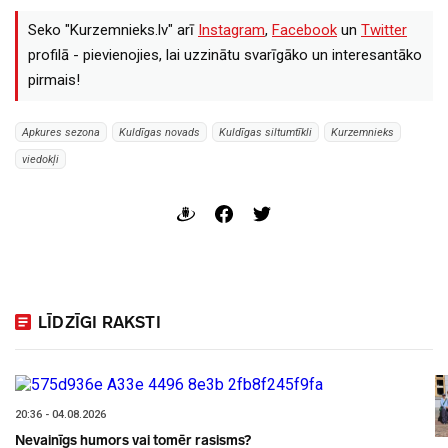
Seko "Kurzemnieks.lv" arī
Instagram
,
Facebook
un
Twitter
profilā - pievienojies, lai uzzinātu svarīgāko un interesantāko
pirmais!
Apkures sezona
Kuldīgas novads
Kuldīgas siltumtīkli
Kurzemnieks
viedokļi
LĪDZĪGI RAKSTI
20:36 - 04.08.2026
Nevainīgs humors vai tomēr rasisms?