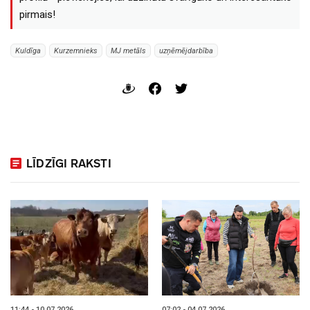
pirmais!
Kuldīga
Kurzemnieks
MJ metāls
uzņēmējdarbība
LĪDZĪGI RAKSTI
11:44 - 10.07.2026
07:02 - 04.07.2026