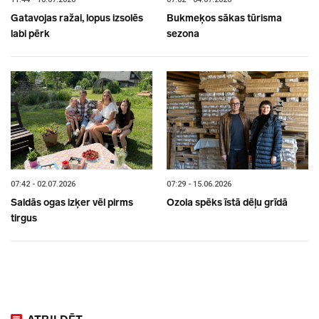
Gatavojas ražai, lopus izsolēs
Bukmeķos sākas tūrisma
labi pērk
sezona
07:42 - 02.07.2026
07:29 - 15.06.2026
Saldās ogas izķer vēl pirms
Ozola spēks īstā dēļu grīdā
tirgus