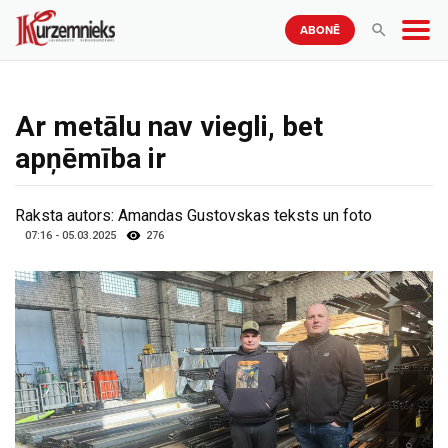
ABONĒ
Ar metālu nav viegli, bet
apņēmība ir
Raksta autors:
Amandas Gustovskas teksts un foto
07:16 - 05.03.2025
276