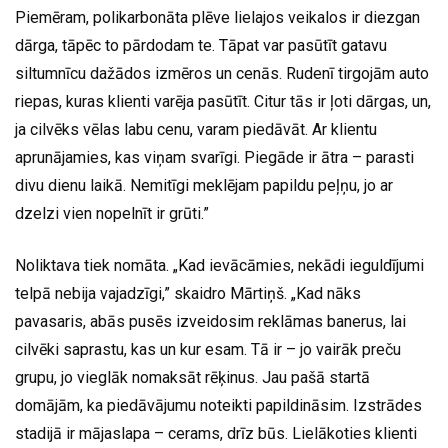
Piemēram, polikarbonāta plēve lielajos veikalos ir diezgan
dārga, tāpēc to pārdodam te. Tāpat var pasūtīt gatavu
siltumnīcu dažādos izmēros un cenās. Rudenī tirgojām auto
riepas, kuras klienti varēja pasūtīt. Citur tās ir ļoti dārgas, un,
ja cilvēks vēlas labu cenu, varam piedāvāt. Ar klientu
aprunājamies, kas viņam svarīgi. Piegāde ir ātra – parasti
divu dienu laikā. Nemitīgi meklējam papildu peļņu, jo ar
dzelzi vien nopelnīt ir grūti.”
Noliktava tiek nomāta. „Kad ievācāmies, nekādi ieguldījumi
telpā nebija vajadzīgi,” skaidro Mārtiņš. „Kad nāks
pavasaris, abās pusēs izveidosim reklāmas banerus, lai
cilvēki saprastu, kas un kur esam. Tā ir – jo vairāk preču
grupu, jo vieglāk nomaksāt rēķinus. Jau pašā startā
domājām, ka piedāvājumu noteikti papildināsim. Izstrādes
stadijā ir mājaslapa – cerams, drīz būs. Lielākoties klienti