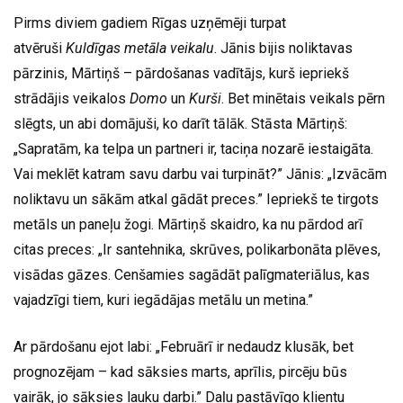
Pirms diviem gadiem Rīgas uzņēmēji turpat
atvēruši
Kuldīgas metāla veikalu
. Jānis bijis noliktavas
pārzinis, Mārtiņš – pārdošanas vadītājs, kurš iepriekš
strādājis veikalos
Domo
un
Kurši
. Bet minētais veikals pērn
slēgts, un abi domājuši, ko darīt tālāk. Stāsta Mārtiņš:
„Sapratām, ka telpa un partneri ir, taciņa nozarē iestaigāta.
Vai meklēt katram savu darbu vai turpināt?” Jānis: „Izvācām
noliktavu un sākām atkal gādāt preces.” Iepriekš te tirgots
metāls un paneļu žogi. Mārtiņš skaidro, ka nu pārdod arī
citas preces: „Ir santehnika, skrūves, polikarbonāta plēves,
visādas gāzes. Cenšamies sagādāt palīgmateriālus, kas
vajadzīgi tiem, kuri iegādājas metālu un metina.”
Ar pārdošanu ejot labi: „Februārī ir nedaudz klusāk, bet
prognozējam – kad sāksies marts, aprīlis, pircēju būs
vairāk, jo sāksies lauku darbi.” Daļu pastāvīgo klientu