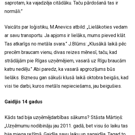
saprotam, ka vajadzēja citādāku. Taču pārdošanā tas ir
normāli.”
Vaicāts par loģistiku, M.Anevics atbild: „Lielākoties vedam
ar savu transportu. Ja apjoms ir lielāks, mums pieved klāt.
Tas atkarīgs no metāla svara.” J.Blūms: „Klusākā laikā pēc
precēm braucam vienu, divas reizes mēnesī, taču, kad
strādājām pie Rīgas uzņēmējiem, vasarā uz Rīgu braucām
katru nedēļu.” Abi paredz, ka vasarā apgrozījums būs
lielāks. Biznesu gan sākuši klusā laikā oktobra beigās, kad
visi tie darbi, kuros metāls nepieciešams, jau beigušies.
Gaidījis 14 gadus
Kāds tad bija uzņēmējdarbības sākums? Stāsta Mārtiņš:
„Uzņēmumu nodibināju jau 2011. gadā, bet visu šo laiku tas
bija miega režīmā. Gaidīja savu laiku un sagaidīja. Tagad to