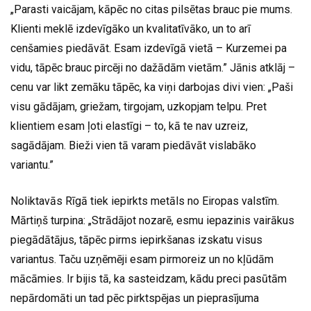
„Parasti vaicājam, kāpēc no citas pilsētas brauc pie mums.
Klienti meklē izdevīgāko un kvalitatīvāko, un to arī
cenšamies piedāvāt. Esam izdevīgā vietā – Kurzemei pa
vidu, tāpēc brauc pircēji no dažādām vietām.” Jānis atklāj –
cenu var likt zemāku tāpēc, ka viņi darbojas divi vien: „Paši
visu gādājam, griežam, tirgojam, uzkopjam telpu. Pret
klientiem esam ļoti elastīgi – to, kā te nav uzreiz,
sagādājam. Bieži vien tā varam piedāvāt vislabāko
variantu.”
Noliktavās Rīgā tiek iepirkts metāls no Eiropas valstīm.
Mārtiņš turpina: „Strādājot nozarē, esmu iepazinis vairākus
piegādātājus, tāpēc pirms iepirkšanas izskatu visus
variantus. Taču uzņēmēji esam pirmoreiz un no kļūdām
mācāmies. Ir bijis tā, ka sasteidzam, kādu preci pasūtām
nepārdomāti un tad pēc pirktspējas un pieprasījuma