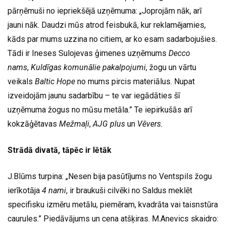
pārņēmuši no iepriekšējā uzņēmuma: „Joprojām nāk, arī
jauni nāk. Daudzi mūs atrod feisbukā, kur reklamējamies,
kāds par mums uzzina no citiem, ar ko esam sadarbojušies.
Tādi ir Ineses Sulojevas ģimenes uzņēmums
Decco
nams
,
Kuldīgas komunālie pakalpojumi
, žogu un vārtu
veikals
Baltic Hope
no mums pircis materiālus. Nupat
izveidojām jaunu sadarbību – te var iegādāties šī
uzņēmuma žogus no mūsu metāla.” Te iepirkušās arī
kokzāģētavas
Mežmaļi
,
AJG plus
un
Vēvers.
Strādā divatā, tāpēc ir lētāk
J.Blūms turpina: „Nesen bija pasūtījums no Ventspils žogu
ierīkotāja
4 nami
, ir braukuši cilvēki no Saldus meklēt
specifisku izmēru metālu, piemēram, kvadrāta vai taisnstūra
caurules.” Piedāvājums un cena atšķiras. M.Anevics skaidro: