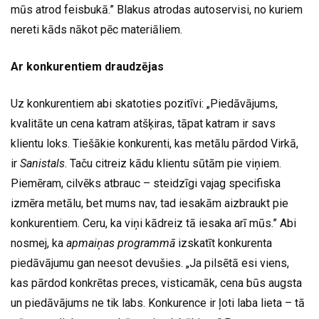
mūs atrod feisbukā.” Blakus atrodas autoservisi, no kuriem
nereti kāds nākot pēc materiāliem.
Ar konkurentiem draudzējas
Uz konkurentiem abi skatoties pozitīvi: „Piedāvājums,
kvalitāte un cena katram atšķiras, tāpat katram ir savs
klientu loks. Tiešākie konkurenti, kas metālu pārdod Virkā,
ir
Sanistals
. Taču citreiz kādu klientu sūtām pie viņiem.
Piemēram, cilvēks atbrauc – steidzīgi vajag specifiska
izmēra metālu, bet mums nav, tad iesakām aizbraukt pie
konkurentiem. Ceru, ka viņi kādreiz tā iesaka arī mūs.” Abi
nosmej, ka
apmaiņas programmā
izskatīt konkurenta
piedāvājumu gan neesot devušies. „Ja pilsētā esi viens,
kas pārdod konkrētas preces, visticamāk, cena būs augsta
un piedāvājums ne tik labs. Konkurence ir ļoti laba lieta – tā