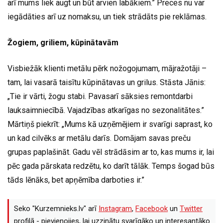
arī mums liek augt un būt arvien labākiem.” Preces nu var
iegādāties arī uz nomaksu, un tiek strādāts pie reklāmas.
Žogiem, griliem, kūpinātavām
Visbiežāk klienti metālu pērk nožogojumam, mājražotāji –
tam, lai vasarā taisītu kūpinātavas un grilus. Stāsta Jānis:
„Tie ir vārti, žogu stabi. Pavasarī sāksies remontdarbi
lauksaimniecībā. Vajadzības atkarīgas no sezonalitātes.”
Mārtiņš piekrīt: „Mums kā uzņēmējiem ir svarīgi saprast, ko
un kad cilvēks ar metālu darīs. Domājam savas preču
grupas paplašināt. Gadu vēl strādāsim ar to, kas mums ir, lai
pēc gada pārskata redzētu, ko darīt tālāk. Temps šogad būs
tāds lēnāks, bet apņēmība darboties ir.”
Seko "Kurzemnieks.lv" arī
Instagram
,
Facebook
un
Twitter
profilā - pievienojies, lai uzzinātu svarīgāko un interesantāko