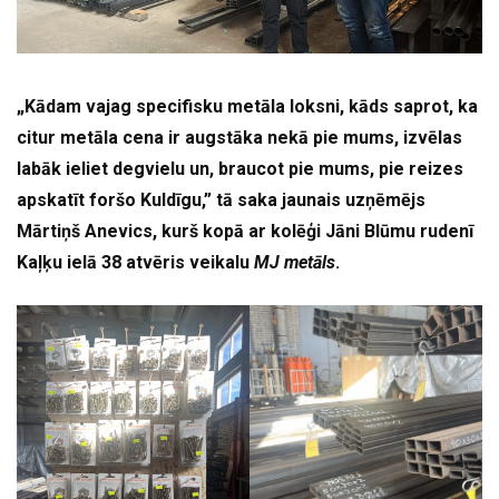
„Kādam vajag specifisku metāla loksni, kāds saprot, ka
citur metāla cena ir augstāka nekā pie mums, izvēlas
labāk ieliet degvielu un, braucot pie mums, pie reizes
apskatīt foršo Kuldīgu,” tā saka jaunais uzņēmējs
Mārtiņš Anevics, kurš kopā ar kolēģi Jāni Blūmu rudenī
Kaļķu ielā 38 atvēris veikalu
MJ metāls
.