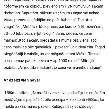
noformējām kā kopīgu, pievienojām PVN numuru un sākām
darboties. Sapratām: sāksim uzņēmumu tagad vai nekad.
Visas preces sagādājām no pašu kabatas.” Tas bijis
visgrūtāk: „Metāls ir tāda prece, par kuru iztērēt, piemēram,
30–50 tūkstošus ir ļoti viegli.” Jānis secina, ka cena
mainās: „Kad sākām, piegādātājs mums bija viens. Tad
cena mainījās pēc gadalaika – pavasarī un rudenī cita. Tagad
piegādātāji ir vairāki, un var mēģināt atrast lētāko. Tonnas
cenu nemaz pateikt nevaru – ap 1000 eiro ir.” Mārtiņš
piebilst: „Ar metālu ir riskanti, jo cena var mainīties strauji.”
Ar dzelzi vien nevar
J.Blūms stāsta: „Ar metālu vien kļuva garlaicīgi, un nolēmām
piedāvājumu paplašināt pēc principa – ko klienti vēlētos, ko
meklē un kas mums pašiem Kuldīgā nešķiet izdevīgi.