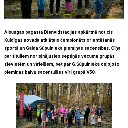
Alsungas pagasta Dienvidstacijas apkārtnē noticis
Kuldīgas novada atklātais čempionāts orientēšanās
sportā un Gaida Šūpulnieka piemiņas sacensības. Cīņa
par tituliem norisinājusies septiņās vecuma grupās
sievietēm un vīriešiem, bet par G.Šūpulnieka ceļojošo
piemiņas balvu sacentušies vīri grupā V50.