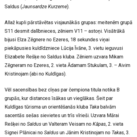
Saldus (
Jaunsardze Kurzeme
).
Allaž kupli pārstāvētas visjaunākās grupas: meitenēm grupā
S11 desmit dalībnieces, zēniem V11 – astoņi. Visātrākā
bijusi Elza Zēgnere no Ezeres, 18 sekundes viņai
piekāpusies kuldīdzniece Lūcija Īvāne, 3. vietu ieguvusi
Elizabete Rešķe no Saldus kluba. Zēniem uzvara Mikam
Zēgneram no Ezeres, 2. vieta Ādamam Stukulam, 3. – Aivim
Kristinojam (abi no Kuldīgas).
Vēl sacensības bez cīņas par čempiona titula notika B
grupās, kur distances īsākas un vieglākas. Šeit par
Kuldīgas tūrisma un orientēšanās kluba
Taka
balvām
sacentās sešas sievietes un trīs vīrieši. Uzvara Mārai
Rešķei no
Saldus
un Valteram Veisam no
Kāpas
, 2. vieta
Signei Plānicai no
Saldus
un Jānim Kristinojam no
Takas
, 3.