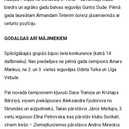
biedrs un agrāko gadu balvas ieguvējs Guntis Dude. Pērnā
gada laureātam Armandam Teterim šoreiz jāsamierinās ar
ceturto pozīciju.
GODALGAS ARĪ MĀJINIEKIEM
Spēcīgākajās grupās bijusi liela konkurence (katrā 14
dalībnieku). Nav piedalījies ne pērnā gada čempions Ainars
Mankus, ne 2. un 3. vietas ieguvējas Odeta Turka un Līga
Virbule.
Par novada čempioniem kļuvuši Dace Traniņa un Kristaps
Bērziņš, viņiem piekāpusies Aleksandra Fjodorova no
Skrundas un aizputnieks,
Takas
pārstāvis Jānis Mellups, 3.
vietu ieguvusi Elīna Petrovska, kas pārstāv klubu
Surikati
,
vīriem trešo –
Ziemeļkurzemes
pārstāvis Andris Mireckis.