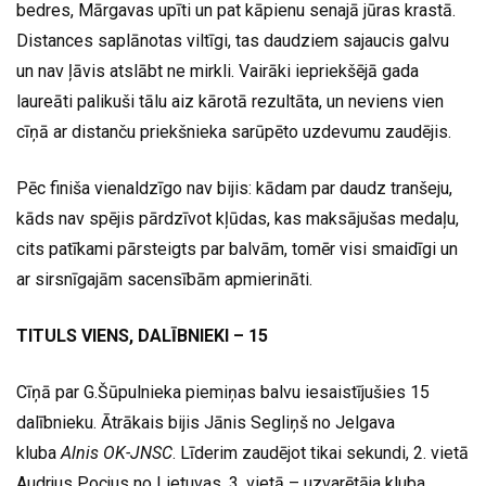
bedres, Mārgavas upīti un pat kāpienu senajā jūras krastā.
Distances saplānotas viltīgi, tas daudziem sajaucis galvu
un nav ļāvis atslābt ne mirkli. Vairāki iepriekšējā gada
laureāti palikuši tālu aiz kārotā rezultāta, un neviens vien
cīņā ar distanču priekšnieka sarūpēto uzdevumu zaudējis.
Pēc finiša vienaldzīgo nav bijis: kādam par daudz tranšeju,
kāds nav spējis pārdzīvot kļūdas, kas maksājušas medaļu,
cits patīkami pārsteigts par balvām, tomēr visi smaidīgi un
ar sirsnīgajām sacensībām apmierināti.
TITULS VIENS, DALĪBNIEKI – 15
Cīņā par G.Šūpulnieka piemiņas balvu iesaistījušies 15
dalībnieku. Ātrākais bijis Jānis Segliņš no Jelgava
kluba
Alnis OK-JNSC
. Līderim zaudējot tikai sekundi, 2. vietā
Audrjus Pocjus no Lietuvas, 3. vietā – uzvarētāja kluba