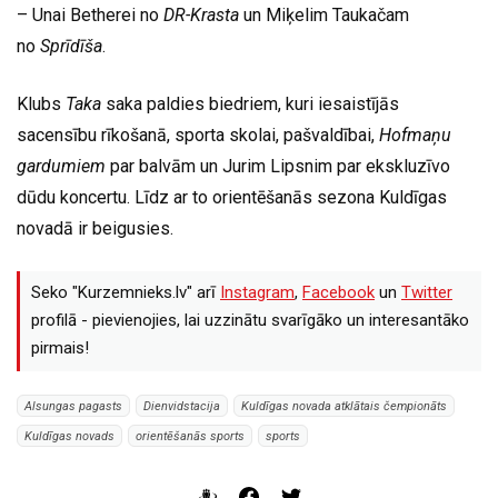
– Unai Betherei no
DR-Krasta
un Miķelim Taukačam
no
Sprīdīša
.
Klubs
Taka
saka paldies biedriem, kuri iesaistījās
sacensību rīkošanā, sporta skolai, pašvaldībai,
Hofmaņu
gardumiem
par balvām un Jurim Lipsnim par ekskluzīvo
dūdu koncertu. Līdz ar to orientēšanās sezona Kuldīgas
novadā ir beigusies.
Seko "Kurzemnieks.lv" arī
Instagram
,
Facebook
un
Twitter
profilā - pievienojies, lai uzzinātu svarīgāko un interesantāko
pirmais!
Alsungas pagasts
Dienvidstacija
Kuldīgas novada atklātais čempionāts
Kuldīgas novads
orientēšanās sports
sports