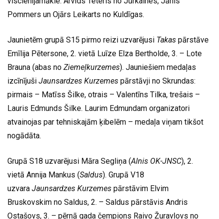
viscienījamākie: Arvīds Teteris no Jūrkalnes, Jānis
Pommers un Ojārs Leikarts no Kuldīgas.
Jaunietēm grupā S15 pirmo reizi uzvarējusi
Takas
pārstāve
Emīlija Pētersone, 2. vietā Luīze Elza Bertholde, 3. – Lote
Brauna (abas no
Ziemeļkurzemes
). Jauniešiem medaļas
izcīnījuši
Jaunsardzes Kurzemes
pārstāvji no Skrundas:
pirmais – Matīss Šilke, otrais – Valentīns Tilka, trešais –
Lauris Edmunds Šilke. Laurim Edmundam organizatori
atvainojas par tehniskajām ķibelēm – medaļa viņam tikšot
nogādāta.
Grupā S18 uzvarējusi Māra Segliņa (
Alnis OK-JNSC
), 2.
vietā Annija Mankus (
Saldus
). Grupā V18
uzvara
Jaunsardzes Kurzemes
pārstāvim Elvim
Bruskovskim no Saldus, 2. – Saldus pārstāvis Andris
Ostašovs, 3. – pērnā gada čempions Raivo Žuravļovs no