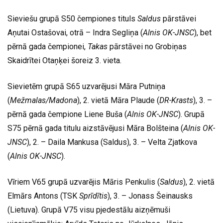
Sieviešu grupā S50 čempiones tituls
Saldus
pārstāvei
Aņutai Ostašovai, otrā – Indra Segliņa (
Alnis OK-JNSC
), bet
pērnā gada čempionei,
Takas
pārstāvei no Grobiņas
Skaidrītei Otaņķei šoreiz 3. vieta.
Sievietēm grupā S65 uzvarējusi Māra Putniņa
(
Mežmalas/Madona
), 2. vietā Māra Plaude (
DR-Krasts
), 3. –
pērnā gada čempione Liene Buša (
Alnis OK-JNSC
). Grupā
S75 pērnā gada titulu aizstāvējusi Māra Bolšteina (
Alnis OK-
JNSC
), 2. – Daila Mankusa (Saldus), 3. – Velta Zjatkova
(
Alnis OK-JNSC
).
Vīriem V65 grupā uzvarējis Māris Penkulis (
Saldus
), 2. vietā
Elmārs Antons (TSK
Sprīdītis
), 3. – Jonass Šeinausks
(Lietuva). Grupā V75 visu pjedestālu aizņēmuši