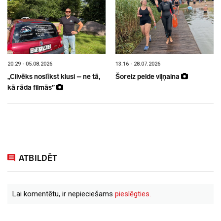
20:29 - 05.08.2026
13:16 - 28.07.2026
„Cilvēks noslīkst klusi – ne tā,
Šoreiz pelde viļņaina
kā rāda filmās”
ATBILDĒT
Lai komentētu, ir nepieciešams
pieslēgties.