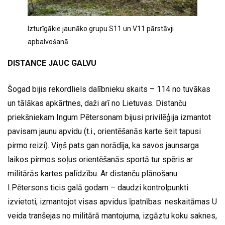
Izturīgākie jaunāko grupu S11 un V11 pārstāvji
apbalvošanā.
DISTANCE JAUC GALVU
Šogad bijis rekordliels dalībnieku skaits – 114 no tuvākas
un tālākas apkārtnes, daži arī no Lietuvas. Distanču
priekšniekam Ingum Pētersonam bijusi privilēģija izmantot
pavisam jaunu apvidu (t.i., orientēšanās karte šeit tapusi
pirmo reizi). Viņš pats gan norādīja, ka savos jaunsarga
laikos pirmos soļus orientēšanās sportā tur spēris ar
militārās kartes palīdzību. Ar distanču plānošanu
I.Pētersons ticis galā godam – daudzi kontrolpunkti
izvietoti, izmantojot visas apvidus īpatnības: neskaitāmas U
veida tranšejas no militārā mantojuma, izgāztu koku saknes,