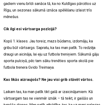
gadiem vienu brīdi sanāca tā, ka no Kuldīgas pārcēlos uz
Rīgu, un sezonas sākumā iznāca spēlēšanu izlaist trīs
mēnešus.
Cik ilgi esi vārtsarga pozīcijā?
Kopš 1. klases. Jau toreiz, mazs būdams, izdomāju, ka
gribu būt vārtsargs. Sapratu, ka tas man patīk. To redzēja
draugi un aicināja, lai eju uz futbola treniņiem. Sākumā gāju
sporta pulciņā, pēc tam sāku trenēties sporta skolā pie
futbola trenera Gvido Treimaņa.
Kas likās aizraujošs? Ne jau visi grib stāvēt vārtos.
Laikam tas, ka man patīk tikt galā ar izaicinājumiem. Kā
vārtsargam tas ne vienmēr iznāk – tā teikt, ir gaišās un
tumšās dienas. Man patīk atbildība, tas, ka uz mani paļaujas,