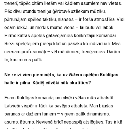
trenerī, tāpēc citām lietām vai kādiem asumiem nav vietas.
Pēc divu stundu treniņa ģērbtuvē uzliekam mūziku,
pārrunājam spēles taktiku, nianses – ir forša atmosfēra. Visi
esam iekšā, un mērķis mums viens – lai būtu vēl labāk.
Pirms katras spēles gatavojamies konkrētajai komandai.
Bieži spēlētājiem pieeju klāt un pasaku ko individuāli. Mēs
neesam profesionāļi – vēl mācāmies, trenējamies. Darām
to, kas mums patīk.
Ne reizi vien pieminēts, ka uz
Nikera
spēlēm Kuldīgas
halle ir pilna. Kādēļ cilvēki nāk skatīties?
Esam Kuldīgas komanda, un cilvēki vēlas mūs atbalstīt.
Latvieši vispār ir tādi, ka savējos atbalsta. Man bijušas
sarunas ar dažiem faniem – viņiem patīk dinamisms,
asums, ātrums. Nevienā brīdī nepaspēj atslēgties. Tas ir kā