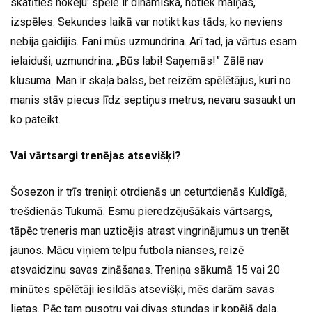
skatīties hokeju: spēle ir dinamiska, notiek maiņas,
izspēles. Sekundes laikā var notikt kas tāds, ko neviens
nebija gaidījis. Fani mūs uzmundrina. Arī tad, ja vārtus esam
ielaiduši, uzmundrina: „Būs labi! Saņemās!” Zālē nav
klusuma. Man ir skaļa balss, bet reizēm spēlētājus, kuri no
manis stāv piecus līdz septiņus metrus, nevaru sasaukt un
ko pateikt.
Vai vārtsargi trenējas atsevišķi?
Šosezon ir trīs treniņi: otrdienās un ceturtdienās Kuldīgā,
trešdienās Tukumā. Esmu pieredzējušākais vārtsargs,
tāpēc treneris man uzticējis atrast vingrinājumus un trenēt
jaunos. Mācu viņiem telpu futbola nianses, reizē
atsvaidzinu savas zināšanas. Treniņa sākumā 15 vai 20
minūtes spēlētāji iesildās atsevišķi, mēs darām savas
lietas. Pēc tam pusotru vai divas stundas ir kopējā daļa.