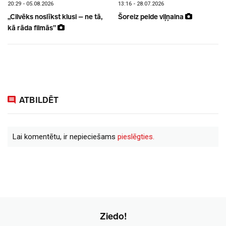
20:29 - 05.08.2026
13:16 - 28.07.2026
„Cilvēks noslīkst klusi – ne tā,
Šoreiz pelde viļņaina
kā rāda filmās”
ATBILDĒT
Lai komentētu, ir nepieciešams
pieslēgties.
Ziedo!