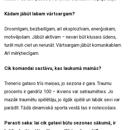
Kādam jābūt labam vārtsargam?
Drosmīgam, bezbailīgam, arī eksplozīvam, enerģiskam,
motivējošam. Jābūt aktīvam – nevari būt klusais ūdens,
turēt muti ciet un nerunāt. Vārtsargam jābūt komunikablam.
Arī mērķtiecīgam.
Cik komandai sastāvu, kas laukumā mainās?
Treneris gatavo trīs maiņas, jo sezona ir gara. Traumu
procents ir gandrīz 100 – ikviens var satraumēties. Jo
mazāk traumētu spēlētāju, jo ilgāk spēlē un labāk sevi var
parādīt. Tādā dinamiskā sporta veidā tas ir noteicošais.
Parasti saka: lai cik gatavi būtu sezonas sākumā, ir