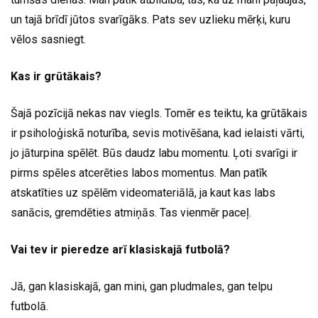
un tajā brīdī jūtos svarīgāks. Pats sev uzlieku mērķi, kuru
vēlos sasniegt.
Kas ir grūtākais?
Šajā pozīcijā nekas nav viegls. Tomēr es teiktu, ka grūtākais
ir psiholoģiskā noturība, sevis motivēšana, kad ielaisti vārti,
jo jāturpina spēlēt. Būs daudz labu momentu. Ļoti svarīgi ir
pirms spēles atcerēties labos momentus. Man patīk
atskatīties uz spēlēm videomateriālā, ja kaut kas labs
sanācis, gremdēties atmiņās. Tas vienmēr paceļ.
Vai tev ir pieredze arī klasiskajā futbolā?
Jā, gan klasiskajā, gan mini, gan pludmales, gan telpu
futbolā.