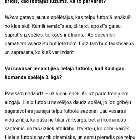
brīdis, kad iestājas lūzums. Kā to pārvarēt?
Nikers
gatavo jaunus spēlētājus, kas telpu futbolā ienākuši
no klasiskā. Kamēr iemācīsies, tā teikt, apostīs gaisu,
sapratīs izspēles, to, kāds ir ātrums… Ap decembri
pamatiem vajadzētu būt ieliktiem. Līdz tam būs taustīšanās
un saprašana, ko kurš var izdarīt.
Vai šovasar iesaistījies lielajā futbolā, kad Kuldīgas
komanda spēlēja 3. līgā?
Pavisam nedaudz – uz vienu spēli. Arī uz pāris treniņiem
aizgāju. Lielo futbolu nevēlējos daudz spēlēt, jo ļoti gribēju
sagatavoties jaunajai telpu futbola sezonai. Jau vasaras
vidū zināju, ka būšu ne tikai vārtsargs, bet arī komandas
kapteinis, un tas uzliek atbildību. Izvērtēju, ko gribu vairāk.
Lielais futbols nav tik dinamisks, un esmu pieradis pie telpu