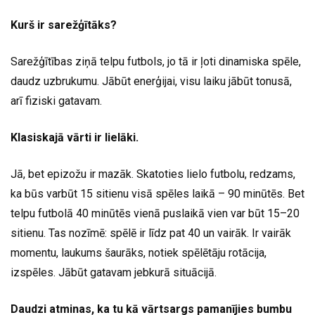
Kurš ir sarežģītāks?
Sarežģītības ziņā telpu futbols, jo tā ir ļoti dinamiska spēle,
daudz uzbrukumu. Jābūt enerģijai, visu laiku jābūt tonusā,
arī fiziski gatavam.
Klasiskajā vārti ir lielāki.
Jā, bet epizožu ir mazāk. Skatoties lielo futbolu, redzams,
ka būs varbūt 15 sitienu visā spēles laikā – 90 minūtēs. Bet
telpu futbolā 40 minūtēs vienā puslaikā vien var būt 15–20
sitienu. Tas nozīmē: spēlē ir līdz pat 40 un vairāk. Ir vairāk
momentu, laukums šaurāks, notiek spēlētāju rotācija,
izspēles. Jābūt gatavam jebkurā situācijā.
Daudzi atminas, ka tu kā vārtsargs pamanījies bumbu