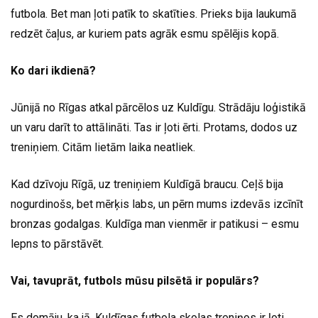
futbola. Bet man ļoti patīk to skatīties. Prieks bija laukumā
redzēt čaļus, ar kuriem pats agrāk esmu spēlējis kopā.
Ko dari ikdienā?
Jūnijā no Rīgas atkal pārcēlos uz Kuldīgu. Strādāju loģistikā
un varu darīt to attālināti. Tas ir ļoti ērti. Protams, dodos uz
treniņiem. Citām lietām laika neatliek.
Kad dzīvoju Rīgā, uz treniņiem Kuldīgā braucu. Ceļš bija
nogurdinošs, bet mērķis labs, un pērn mums izdevās izcīnīt
bronzas godalgas. Kuldīga man vienmēr ir patikusi – esmu
lepns to pārstāvēt.
Vai, tavuprāt, futbols mūsu pilsētā ir populārs?
Es domāju, ka jā. Kuldīgas futbola skolas treniņos ir ļoti