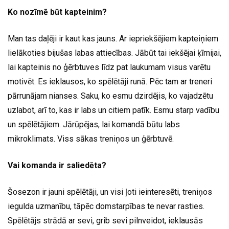
Ko nozīmē būt kapteinim?
Man tas daļēji ir kaut kas jauns. Ar iepriekšējiem kapteiņiem
lielākoties bijušas labas attiecības. Jābūt tai iekšējai ķīmijai,
lai kapteinis no ģērbtuves līdz pat laukumam visus varētu
motivēt. Es ieklausos, ko spēlētāji runā. Pēc tam ar treneri
pārrunājam nianses. Saku, ko esmu dzirdējis, ko vajadzētu
uzlabot, arī to, kas ir labs un citiem patīk. Esmu starp vadību
un spēlētājiem. Jārūpējas, lai komandā būtu labs
mikroklimats. Viss sākas treniņos un ģērbtuvē.
Vai komanda ir saliedēta?
Šosezon ir jauni spēlētāji, un visi ļoti ieinteresēti, treniņos
iegulda uzmanību, tāpēc domstarpības te nevar rasties.
Spēlētājs strādā ar sevi, grib sevi pilnveidot, ieklausās