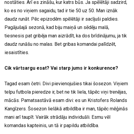
nostāties. Arī es zināšu, kur katrs būs. Ja spēlētāji sadzird,
ko es no viņiem sagaidu, tad ir tie 50 uz 50. Man iznāk
daudz runāt. Pēc epizodēm spēlētāji ir sacījuši paldies.
Pagājušajā sezonā, kad biju maiņā un sēdēju malā,
tiesnesis pat gribēja man aizrādīt, ka dos brīdinājumu, ja tik
daudz runāšu no malas. Bet gribas komandai palīdzēt,
iesaistīties.
Cik vārtsargu esat? Vai starp jums ir konkurence?
Tagad esam četri. Divi pievienojušies tikai šosezon. Viņiem
telpu futbola pieredze ir, bet ne tik liela, tāpēc viņi trenējas,
mācās. Pamatsastāvā esam divi: es un Kristofers Rolands
Kangīzers. Šosezon lielākā atbildība ir man, tāpēc mēģinās
mani arī taupīt. Vairāk strādāju individuāli. Esmu vēl
komandas kapteinis, un tā ir papildu atbildība.