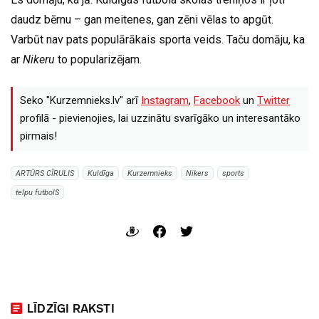
daudz bērnu – gan meitenes, gan zēni vēlas to apgūt.
Varbūt nav pats populārākais sporta veids. Taču domāju, ka
ar
Nikeru
to popularizējam.
Seko "Kurzemnieks.lv" arī
Instagram
,
Facebook
un
Twitter
profilā - pievienojies, lai uzzinātu svarīgāko un interesantāko
pirmais!
ARTŪRS CĪRULIS
Kuldīga
Kurzemnieks
Nikers
sports
telpu futbolS
LĪDZĪGI RAKSTI