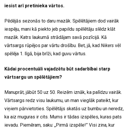
iesist arī pretinieka vārtos.
Pēdējās sezonās to daru mazāk. Spēlētājiem dod vairāk
iespēju, mani kā piekto jeb papildu spēlētāju slēdz klāt
mazāk. Katrs laukumā strādājam savā pozīcijā. Kā
vārtsargs rūpējos par vārtu drošību. Bet, jā, kad
Nikers
vēl
spēlēja 1. līgā, bija brīži, kad guvu vārtus.
Kādai procentuāli vajadzētu būt sadarbībai starp
vārtsargu un spēlētājiem?
Manuprāt, jābūt 50 uz 50. Reizēm iznāk, ka palīdzu vairāk.
Vārtsargs redz visu laukumu, un man vieglāk pateikt, kur
viņiem pārvietoties. Spēlētājs skatās uz bumbu un neredz,
ka aiz muguras ir cits. Mums ir tādas izspēles, kuras pats
ievadu. Piemēram, saku: „Pirmā izspēle!” Visi zina, kur