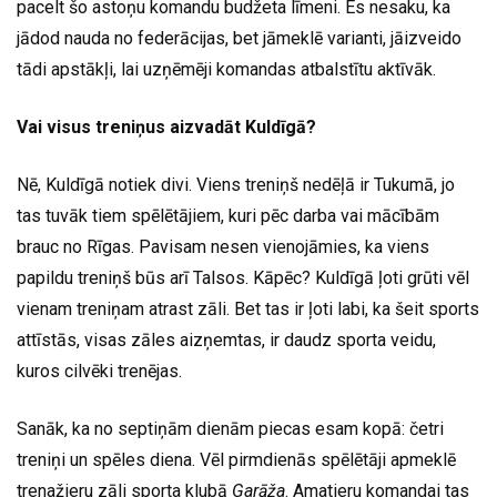
pacelt šo astoņu komandu budžeta līmeni. Es nesaku, ka
jādod nauda no federācijas, bet jāmeklē varianti, jāizveido
tādi apstākļi, lai uzņēmēji komandas atbalstītu aktīvāk.
Vai visus treniņus aizvadāt Kuldīgā?
Nē, Kuldīgā notiek divi. Viens treniņš nedēļā ir Tukumā, jo
tas tuvāk tiem spēlētājiem, kuri pēc darba vai mācībām
brauc no Rīgas. Pavisam nesen vienojāmies, ka viens
papildu treniņš būs arī Talsos. Kāpēc? Kuldīgā ļoti grūti vēl
vienam treniņam atrast zāli. Bet tas ir ļoti labi, ka šeit sports
attīstās, visas zāles aizņemtas, ir daudz sporta veidu,
kuros cilvēki trenējas.
Sanāk, ka no septiņām dienām piecas esam kopā: četri
treniņi un spēles diena. Vēl pirmdienās spēlētāji apmeklē
trenažieru zāli sporta klubā
Garāža
. Amatieru komandai tas