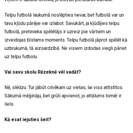
Telpu futbolā laukumā noslēpties nevar, bet futbolā var un
tavu kļūdu pārējie var izlabot. Savukārt, ja kļūdījies telpu
futbolā, pretinieka spēlētājs ir uzreiz pie vārtiem un
izveidojas bīstams moments. Telpu futbolā jāprot spēlēt kā
uzbrukumā, tā aizsardzībā. Ne visiem izdodas viegli pāriet
uz telpu futbolu.
Vai savu skolu Rēzeknē vēl vadāt?
Nē, slēdzu. Tur jābūt cilvēkam uz vietas, lai viss attīstītos.
Sākumā mēģināju, bet grūti apvienot, jo attālums tomēr ir
liels.
Kā esat iejuties šeit?