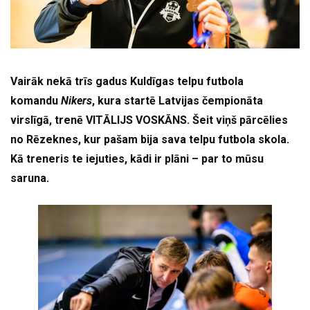
Vairāk nekā trīs gadus Kuldīgas telpu futbola
komandu
Nikers
, kura startē Latvijas čempionāta
virslīgā, trenē VITĀLIJS VOSKĀNS. Šeit viņš pārcēlies
no Rēzeknes, kur pašam bija sava telpu futbola skola.
Kā treneris te iejuties, kādi ir plāni – par to mūsu
saruna.