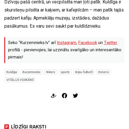
Dzīvoju pašā centrā, un vecpilsēta man ļoti patīk. Kuldīga ir
skursteņu pilsēta ar kaķiem, ar kafejnīcām – man patīk tajās
padzert kafiju. Apmeklēju muzeju, izstādes, dažādus
pasākumus. Es varu sevi saukt par kuldīdznieku.
Seko "Kurzemnieks.lv" arī
Instagram
,
Facebook
un
Twitter
profilā - pievienojies, lai uzzinātu svarīgāko un interesantāko
pirmais!
Kuldīga
Kurzemnieks
Nikers
sports
telpu futbolS
treneris
VITĀLIJS VOSKĀNS
LĪDZĪGI RAKSTI