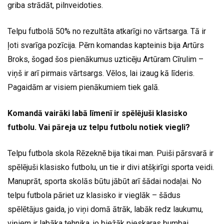
griba strādāt, pilnveidoties.
Telpu futbolā 50% no rezultāta atkarīgi no vārtsarga. Tā ir
ļoti svarīga pozīcija. Pērn komandas kapteinis bija Artūrs
Broks, šogad šos pienākumus uzticēju Artūram Cīrulim –
viņš ir arī pirmais vārtsargs. Vēlos, lai izaug kā līderis.
Pagaidām ar visiem pienākumiem tiek galā.
Komandā vairāki labā līmenī ir spēlējuši klasisko
futbolu. Vai pāreja uz telpu futbolu notiek viegli?
Telpu futbola skola Rēzeknē bija tikai man. Puiši pārsvarā ir
spēlējuši klasisko futbolu, un tie ir divi atšķirīgi sporta veidi.
Manuprāt, sporta skolās būtu jābūt arī šādai nodaļai. No
telpu futbola pāriet uz klasisko ir vieglāk – šādus
spēlētājus gaida, jo viņi domā ātrāk, labāk redz laukumu,
viņiem ir labāka tehnika, jo biežāk pieskaras bumbai.