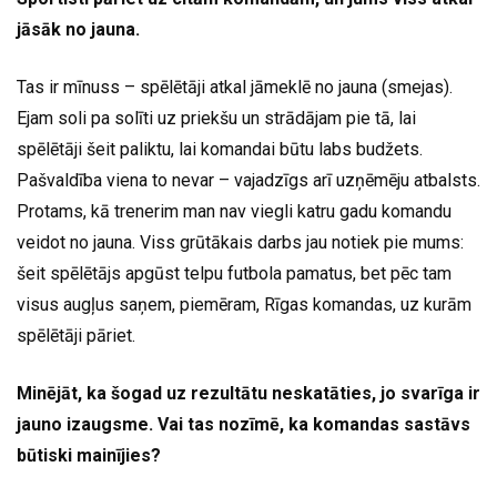
jāsāk no jauna.
Tas ir mīnuss – spēlētāji atkal jāmeklē no jauna (smejas).
Ejam soli pa solīti uz priekšu un strādājam pie tā, lai
spēlētāji šeit paliktu, lai komandai būtu labs budžets.
Pašvaldība viena to nevar – vajadzīgs arī uzņēmēju atbalsts.
Protams, kā trenerim man nav viegli katru gadu komandu
veidot no jauna. Viss grūtākais darbs jau notiek pie mums:
šeit spēlētājs apgūst telpu futbola pamatus, bet pēc tam
visus augļus saņem, piemēram, Rīgas komandas, uz kurām
spēlētāji pāriet.
Minējāt, ka šogad uz rezultātu neskatāties, jo svarīga ir
jauno izaugsme. Vai tas nozīmē, ka komandas sastāvs
būtiski mainījies?