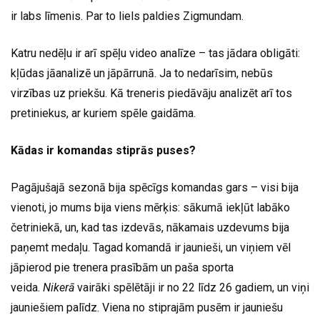
ir labs līmenis. Par to liels paldies Zigmundam.
Katru nedēļu ir arī spēļu video analīze – tas jādara obligāti:
kļūdas jāanalizē un jāpārrunā. Ja to nedarīsim, nebūs
virzības uz priekšu. Kā treneris piedāvāju analizēt arī tos
pretiniekus, ar kuriem spēle gaidāma.
Kādas ir komandas stiprās puses?
Pagājušajā sezonā bija spēcīgs komandas gars – visi bija
vienoti, jo mums bija viens mērķis: sākumā iekļūt labāko
četriniekā, un, kad tas izdevās, nākamais uzdevums bija
paņemt medaļu. Tagad komandā ir jaunieši, un viņiem vēl
jāpierod pie trenera prasībām un paša sporta
veida.
Nikerā
vairāki spēlētāji ir no 22 līdz 26 gadiem, un viņi
jauniešiem palīdz. Viena no stiprajām pusēm ir jauniešu