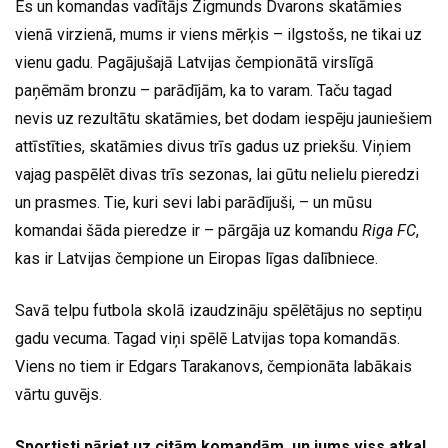
Es un komandas vadītājs Zigmunds Dvarons skatāmies
vienā virzienā, mums ir viens mērķis – ilgstošs, ne tikai uz
vienu gadu. Pagājušajā Latvijas čempionātā virslīgā
paņēmām bronzu – parādījām, ka to varam. Taču tagad
nevis uz rezultātu skatāmies, bet dodam iespēju jauniešiem
attīstīties, skatāmies divus trīs gadus uz priekšu. Viņiem
vajag paspēlēt divas trīs sezonas, lai gūtu nelielu pieredzi
un prasmes. Tie, kuri sevi labi parādījuši, – un mūsu
komandai šāda pieredze ir – pārgāja uz komandu
Riga FC
,
kas ir Latvijas čempione un Eiropas līgas dalībniece.
Savā telpu futbola skolā izaudzināju spēlētājus no septiņu
gadu vecuma. Tagad viņi spēlē Latvijas topa komandās.
Viens no tiem ir Edgars Tarakanovs, čempionāta labākais
vārtu guvējs.
Sportisti pāriet uz citām komandām, un jums viss atkal