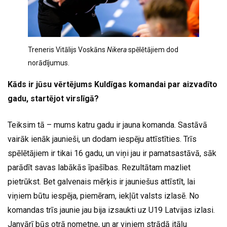
Treneris Vitālijs Voskāns
Nikera
spēlētājiem dod
norādījumus.
Kāds ir jūsu vērtējums Kuldīgas komandai par aizvadīto
gadu, startējot virslīgā?
Teiksim tā – mums katru gadu ir jauna komanda. Sastāvā
vairāk ienāk jaunieši, un dodam iespēju attīstīties. Trīs
spēlētājiem ir tikai 16 gadu, un viņi jau ir pamatsastāvā, sāk
parādīt savas labākās īpašības. Rezultātam mazliet
pietrūkst. Bet galvenais mērķis ir jauniešus attīstīt, lai
viņiem būtu iespēja, piemēram, iekļūt valsts izlasē. No
komandas trīs jaunie jau bija izsaukti uz U19 Latvijas izlasi.
Janvārī būs otrā nometne, un ar viņiem strādā itāļu