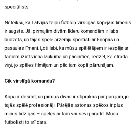
speciālists.
Neteikšu, ka Latvijas telpu futbolā virslīgas kopējais līmenis
ir augsts. Jā, pirmajām divām līderu komandām ir labs
budžets, un tajās spēlē ārzemju sportisti ar Eiropas un
pasaules līmeni. Ļoti labi, ka mūsu spēlētājiem ir iespēja ar
tādiem iziet vienā laukumā un pacīnīties, redzēt, kā strādā
viņi, jo spēles filmējam un pēc tam kopā pārrunājam.
Cik virslīgā komandu?
Kopā ir desmit, un pirmās divas ir stiprākas par pārējām, jo
tajās spēlē profesionāļi. Pārējās astoņas spēkos ir plus
mīnus līdzīgas – spēlēs ar tām var sevi parādīt. Mūsu
futbolisti to arī dara.