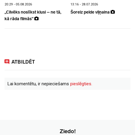
20:29 - 05.08.2026
13:16 - 28.07.2026
„Cilvēks noslīkst klusi – ne tā,
Šoreiz pelde viļņaina
kā rāda filmās”
ATBILDĒT
Lai komentētu, ir nepieciešams
pieslēgties.
Ziedo!