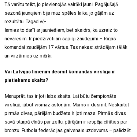
Tā varētu teikt, jo pievienojās vairāki jauni. Pagājušajā
sezonā jaunajiem bija maz spēles laika, jo gājām uz
rezultātu. Tagad vē-
lamies to darīt ar jauniešiem, bet skaidrs, ka uzreiz to
nevarēsim. Ir piedzīvoti arī sāpīgi zaudējumi – Rīgas
komandai zaudējām 17 vārtus. Tas nekas: strādājam tālāk
un virzāmies uz mērķi.
Vai Latvijas līmenim desmit komandas virslīgā ir
pietiekams skaits?
Manuprāt, tas ir ļoti labs skaits. Lai būtu čempionāts
virslīgā, jābūt vismaz astoņām. Mums ir desmit. Neskaitot
pirmās divas, pārējām budžets ir ļoti mazs. Pirmās divas
savā starpā cīnās par zeltu, pārējām ir iespēja cīnīties par
bronzu. Futbola federācijas galvenais uzdevums – palīdzēt