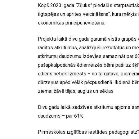
Kopš 2023. gada “Zīļuks” piedalās starptautiskā
ilgtspējas un aprites veicināšana”, kura mērķis
ekonomikas principu ieviešanu.
Projekta laikā divu gadu garumā visās grupās v
radītos atkritumus, analizējuši rezultātus un m
atkritumu daudzumu izdevies samazināt par 60%
pašapkalpošanās ēdienreizēs bērni paši uz šķīvj
ēdiens netiek izmests – no tā gatavo, piemēram
dārzeņus apēd vēlāk pēcpusdienā. Ikdienā bērni
ziemai žāvē tējas, augļus un sēklas.
Divu gadu laikā sadzīves atkritumu apjoms sam
daudzums – par 61%.
Pirmsskolas izglītības iestādes pedagogi atzīs