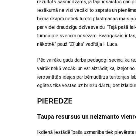
rezultāts sasniedzams, ja tajā iesaistās gan pe
iesākumā ne visi vecāki to saprata un pieņēma
bērna skapītī netiek turēts plastmasas maisiņ
par videi draudzīgu dzīvesveidu. “Tajā pašā la
tumsā pie svecēm nesēžam. Svarīgākais ir tas
nākotnē,” pauž “Zīļuka” vadītāja I. Luca.
Pēc vairāku gadu darba pedagogi secina, ka rez
vairāk nekā vecāki un var aizrādīt, ka, izejot no
ierosinātās idejas par bērnudārza teritorijas 
eglītes tika vestas uz briežu dārzu, bet izlaid
PIEREDZE
Taupa resursus un neizmanto vienr
Ikdienā iestādē īpaša uzmanība tiek pievērsta 