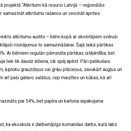
 projektā “Atkritumi kā resursi Latvijā – reģionālās
 ir samazināt atkritumu rašanos un veicināt aprites
eikts atkritumu audits – bērni kopā ar skolotājiem svēruši
eklējuši risinājumus to samazināšanai. Šajā laikā pārtikas
. Ar bērniem regulāri pārrunāta pārtikas izšķērdība, bet
a liek tik daudz ēdiena, cik spēj apēst. Pāri palikušais
, ķiploku grauzdiņus vai griķu plāceņus, savukārt augļus un
 arī paši gatavo salātus, cep maizītes un kūkas, kā arī
azināts par 54%, bet papīra un kartona iepakojuma
t, ka ekoskola ir darbietilpīgs komandas darbs, kurā labs