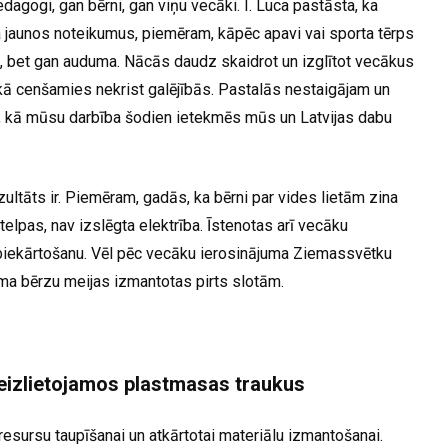
dagogi, gan bērni, gan viņu vecāki. I. Luca pastāsta, ka
 jaunos noteikumus, piemēram, kāpēc apavi vai sporta tērps
ā, bet gan auduma. Nācās daudz skaidrot un izglītot vecākus
ikā cenšamies nekrist galējībās. Pastalās nestaigājam un
, kā mūsu darbība šodien ietekmēs mūs un Latvijas dabu
ultāts ir. Piemēram, gadās, ka bērni par vides lietām zina
 telpas, nav izslēgta elektrība. Īstenotas arī vecāku
labiekārtošanu. Vēl pēc vecāku ierosinājuma Ziemassvētku
uma bērzu meijas izmantotas pirts slotām.
eizlietojamos plastmasas traukus
resursu taupīšanai un atkārtotai materiālu izmantošanai.