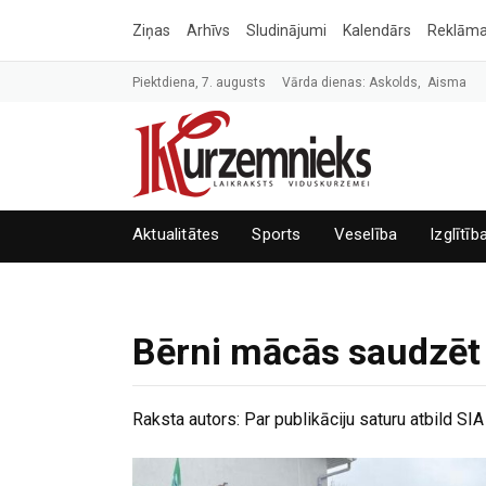
Ziņas
Arhīvs
Sludinājumi
Kalendārs
Reklām
Piektdiena, 7. augusts
Vārda dienas: Askolds, Aisma
Aktualitātes
Sports
Veselība
Izglītīb
Bērni mācās saudzēt
Raksta autors:
Par publikāciju saturu atbild S