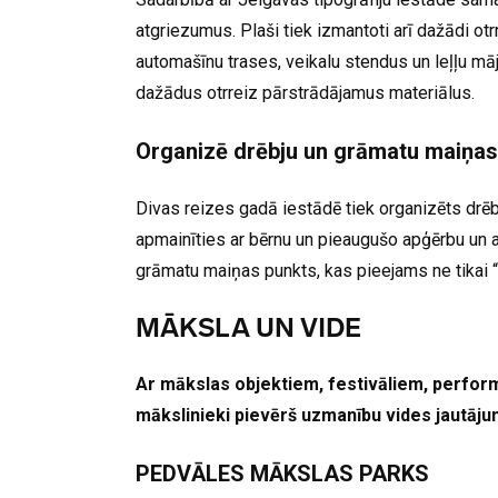
atgriezumus. Plaši tiek izmantoti arī dažādi otr
automašīnu trases, veikalu stendus un leļļu mā
dažādus otrreiz pārstrādājamus materiālus.
Organizē drēbju un grāmatu maiņas
Divas reizes gadā iestādē tiek organizēts drēb
apmainīties ar bērnu un pieaugušo apģērbu un a
grāmatu maiņas punkts, kas pieejams ne tikai “
MĀKSLA UN VIDE
Ar mākslas objektiem, festivāliem, perfor
mākslinieki pievērš uzmanību vides jautāj
PEDVĀLES MĀKSLAS PARKS