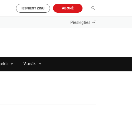
IESNIEGT ZIŅU
ABONĒ
Pieslēgties
jekti
Vairāk