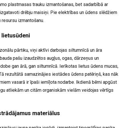
ojamo plastmasas trauku izmantošanas, bet sadarbībā ar
gatavoti drēbju maisiņi. Pie elektrības un ūdens slēdžiem
u resursu izmantošanu.
lietusūdeni
onālu pārtiku, viņi aktīvi darbojas siltumnīcā un āra
n bauda pašu izaudzētos augļus, ogas, dārzeņus un
 dobe gan ārā, gan siltumnīcā. Ierīkotas lietus ūdens mucas,
 Tā rezultātā samazinājies iestādes ūdens patēriņš, kas nāk
rniem vasarā ir īpaši iemīļota nodarbe. Ikdienā bērni apgūst
u atliekām un citām organiskām vielām veidojas vērtīgs
strādājamus materiālus
inājusi jauna papīra iegādi, izmantojot tipogrāfijas papīra