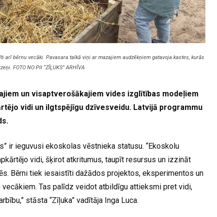
stīti arī bērnu vecāki. Pavasara talkā viņi ar mazajiem audzēkņiem gatavoja kastes, kurās
rzeņi. FOTO NO PII “ZĪĻUKS” ARHĪVA
jiem un visaptverošākajiem vides izglītības modeļiem
ārtējo vidi un ilgtspējīgu dzīvesveidu. Latvijā programmu
ds.
s” ir ieguvusi ekoskolas vēstnieka statusu. “Ekoskolu
rtējo vidi, šķirot atkritumus, taupīt resursus un izzināt
ēs. Bērni tiek iesaistīti dažādos projektos, eksperimentos un
ecākiem. Tas palīdz veidot atbildīgu attieksmi pret vidi,
rbību,” stāsta “Zīļuka” vadītāja Inga Luca.