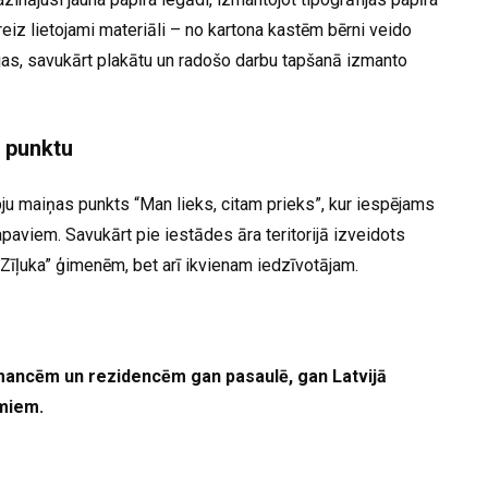
reiz lietojami materiāli – no kartona kastēm bērni veido
jas, savukārt plakātu un radošo darbu tapšanā izmanto
 punktu
ju maiņas punkts “Man lieks, citam prieks”, kur iespējams
paviem. Savukārt pie iestādes āra teritorijā izveidots
Zīļuka” ģimenēm, bet arī ikvienam iedzīvotājam.
mancēm un rezidencēm gan pasaulē, gan Latvijā
umiem.