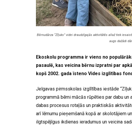
Bērnudārza “Zīļuks” videi draudzīgajās aktivitātēs allaž tiek iesai
augs dažādi dā
Ekoskolu programma ir viens no populārāka
pasaulē, kas veicina bērnu izpratni par apk
kopš 2002. gada īsteno Vides izglītības fon
Jelgavas pirmsskolas izglītības iestāde “Zīļuk
programmā bērni mācās rūpēties par dabu un apkā
dabas procesus rotaļās un praktiskās aktivitāt
arī lēmumu pieņemšanā kopā ar skolotājiem un v
ilgtspējīgus ikdienas ieradumus un veicina sada