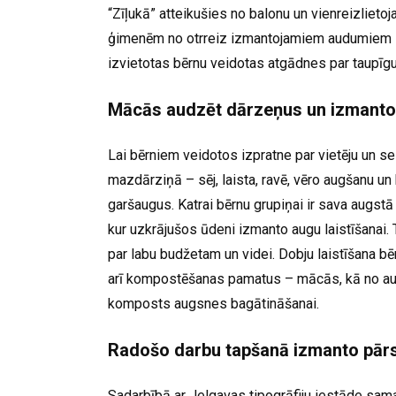
“Zīļukā” atteikušies no balonu un vienreizliet
ģimenēm no otrreiz izmantojamiem audumiem iz
izvietotas bērnu veidotas atgādnes par taupīg
Mācās audzēt dārzeņus un izmanto 
Lai bērniem veidotos izpratne par vietēju un sez
mazdārziņā – sēj, laista, ravē, vēro augšanu u
garšaugus. Katrai bērnu grupiņai ir sava augstā
kur uzkrājušos ūdeni izmanto augu laistīšanai.
par labu budžetam un videi. Dobju laistīšana bē
arī kompostēšanas pamatus – mācās, kā no aug
komposts augsnes bagātināšanai.
Radošo darbu tapšanā izmanto pār
Sadarbībā ar Jelgavas tipogrāfiju iestāde samaz