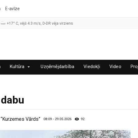
a
E-avīze
+17° C, vējš 4.3 m/s, D-DR vēja virziens
a
Kultūra
Uzņēmējdarbība
Viedokļi
Video
Pro
 dabu
IA “Kurzemes Vārds”
08:09 - 29.05.2026
92