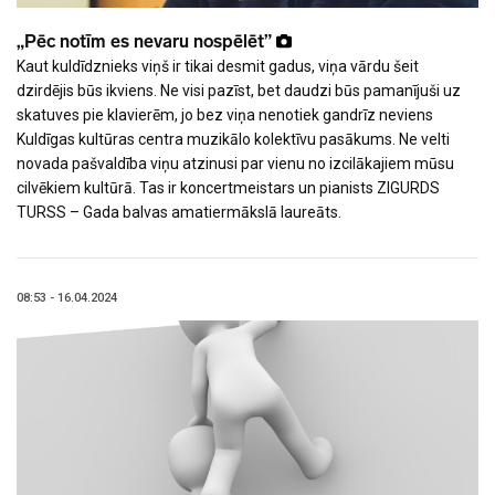
„Pēc notīm es nevaru nospēlēt”
Kaut kuldīdznieks viņš ir tikai desmit gadus, viņa vārdu šeit
dzirdējis būs ikviens. Ne visi pazīst, bet daudzi būs pamanījuši uz
skatuves pie klavierēm, jo bez viņa nenotiek gandrīz neviens
Kuldīgas kultūras centra muzikālo kolektīvu pasākums. Ne velti
novada pašvaldība viņu atzinusi par vienu no izcilākajiem mūsu
cilvēkiem kultūrā. Tas ir koncertmeistars un pianists ZIGURDS
TURSS – Gada balvas amatiermākslā laureāts.
08:53 - 16.04.2024