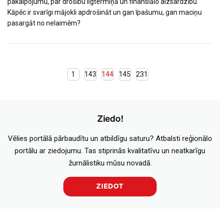
pakalpojumu, par drošību ilgtermiņā un finansiālo aizsardzību.
Kāpēc ir svarīgi mājokli apdrošināt un gan īpašumu, gan maciņu
pasargāt no nelaimēm?
1
143
144
145
231
Ziedo!
Vēlies portālā pārbaudītu un atbildīgu saturu? Atbalsti reģionālo
portālu ar ziedojumu. Tas stiprinās kvalitatīvu un neatkarīgu
žurnālistiku mūsu novadā.
ZIEDOT