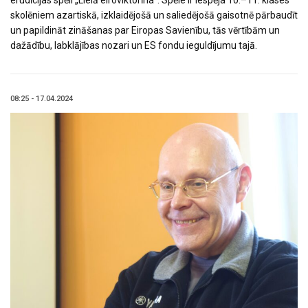
erudīcijas spēli „Lielā eiroviktorīna”. Spēle ir iespēja 10.–11. klases
skolēniem azartiskā, izklaidējošā un saliedējošā gaisotnē pārbaudīt
un papildināt zināšanas par Eiropas Savienību, tās vērtībām un
dažādību, labklājības nozari un ES fondu ieguldījumu tajā.
08:25 - 17.04.2024