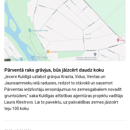
Pārventā raks grāvjus, būs jāizcērt daudz koku
„Iecere Kuldīgā uzlabot grāvjus Krasta, Vidus, Ventas un
Jaunsaimnieku ielā radusies, redzot to stāvokli un saņemot
Pārventas iedzīvotāju ierosinājumus no zemesgabaliem novadīt
gruntsūdeni,” saka Kuldīgas attīstības aģentūras projektu vadītājs
Lauris Klestrovs. Lai to paveiktu, uz pašvaldības zemes jāizcērt
teju 100 koku.