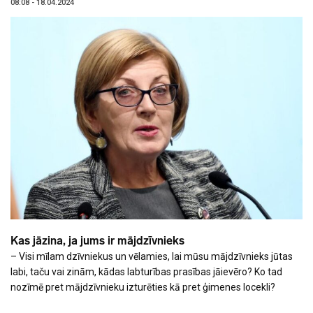
08:08 - 18.04.2024
Kas jāzina, ja jums ir mājdzīvnieks
– Visi mīlam dzīvniekus un vēlamies, lai mūsu mājdzīvnieks jūtas
labi, taču vai zinām, kādas labturības prasības jāievēro? Ko tad
nozīmē pret mājdzīvnieku izturēties kā pret ģimenes locekli?