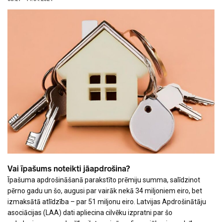
Vai īpašums noteikti jāapdrošina?
Īpašuma apdrošināšanā parakstīto prēmiju summa, salīdzinot
pērno gadu un šo, augusi par vairāk nekā 34 miljoniem eiro, bet
izmaksātā atlīdzība – par 51 miljonu eiro. Latvijas Apdrošinātāju
asociācijas (LAA) dati apliecina cilvēku izpratni par šo