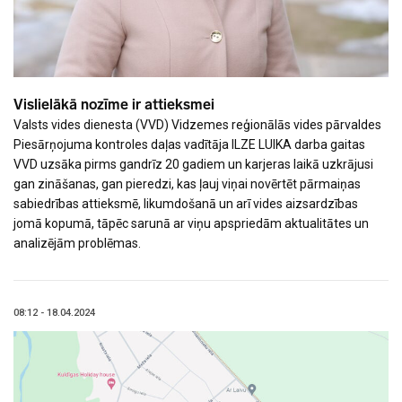
Vislielākā nozīme ir attieksmei
Valsts vides dienesta (VVD) Vidzemes reģionālās vides pārvaldes
Piesārņojuma kontroles daļas vadītāja ILZE LUIKA darba gaitas
VVD uzsāka pirms gandrīz 20 gadiem un karjeras laikā uzkrājusi
gan zināšanas, gan pieredzi, kas ļauj viņai novērtēt pārmaiņas
sabiedrības attieksmē, likumdošanā un arī vides aizsardzības
jomā kopumā, tāpēc sarunā ar viņu apspriedām aktualitātes un
analizējām problēmas.
08:12 - 18.04.2024