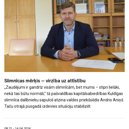
Slimnīcas mērķis – virzība uz attīstību
„Zaudējumi ir gandrīz visām slimnīcām, bet mums – stipri lielāki,
nekā tas būtu normāli,” tā pašvaldības kapitālsabiedrības Kuldīgas
slimnīca dalībnieku sapulcē atzina valdes priekšsēdis Andris Aniņš.
Taču otrajā pusgadā izdevies situāciju stabilizēt.
08:21 - 14.04.2024