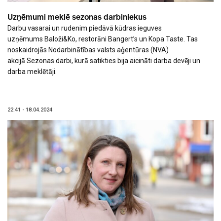
Uzņēmumi meklē sezonas darbiniekus
Darbu vasarai un rudenim piedāvā kūdras ieguves
uzņēmums Baloži&Ko, restorāni Bangert’s un Kopa Taste. Tas
noskaidrojās Nodarbinātības valsts aģentūras (NVA)
akcijā Sezonas darbi, kurā satikties bija aicināti darba devēji un
darba meklētāji.
22:41 - 18.04.2024