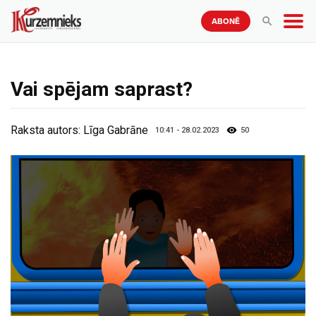
ABONĒ
Vai spējam saprast?
Raksta autors:
Līga Gabrāne
10:41 - 28.02.2023
50