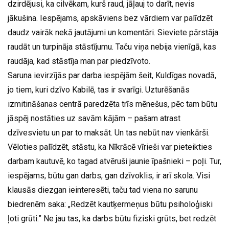
dzirdējusi, ka cilvēkam, kurš raud, jāļauj to darīt, nevis
jākušina. Iespējams, apskāviens bez vārdiem var palīdzēt
daudz vairāk nekā jautājumi un komentāri. Sieviete pārstāja
raudāt un turpināja stāstījumu. Taču viņa nebija vienīgā, kas
raudāja, kad stāstīja man par piedzīvoto.
Saruna ievirzījās par darba iespējām šeit, Kuldīgas novadā,
jo tiem, kuri dzīvo Kabilē, tas ir svarīgi. Uzturēšanās
izmitināšanas centrā paredzēta trīs mēnešus, pēc tam būtu
jāspēj nostāties uz savām kājām – pašam atrast
dzīvesvietu un par to maksāt. Un tas nebūt nav vienkārši.
Vēloties palīdzēt, stāstu, ka Nīkrācē vīrieši var pieteikties
darbam kautuvē, ko tagad atvēruši jaunie īpašnieki – poļi. Tur,
iespējams, būtu gan darbs, gan dzīvoklis, ir arī skola. Visi
klausās diezgan ieinteresēti, taču tad viena no sarunu
biedrenēm saka: „Redzēt kautķermeņus būtu psiholoģiski
ļoti grūti.” Ne jau tas, ka darbs būtu fiziski grūts, bet redzēt