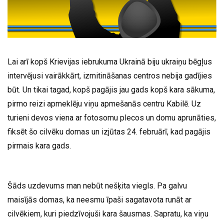
Lai arī kopš Krievijas iebrukuma Ukrainā biju ukraiņu bēgļus
intervējusi vairākkārt, izmitināšanas centros nebija gadījies
būt. Un tikai tagad, kopš pagājis jau gads kopš kara sākuma,
pirmo reizi apmeklēju viņu apmešanās centru Kabilē. Uz
turieni devos viena ar fotosomu plecos un domu aprunāties,
fiksēt šo cilvēku domas un izjūtas 24. februārī, kad pagājis
pirmais kara gads.
Šāds uzdevums man nebūt nešķita viegls. Pa galvu
maisījās domas, ka neesmu īpaši sagatavota runāt ar
cilvēkiem, kuri piedzīvojuši kara šausmas. Sapratu, ka viņu