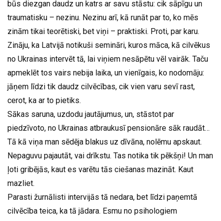
būs diezgan daudz un katrs ar savu stāstu: cik sāpīgu un
traumatisku – nezinu. Nezinu arī, kā runāt par to, ko mēs
zinām tikai teorētiski, bet viņi – praktiski. Proti, par karu.
Zināju, ka Latvijā notikuši semināri, kuros māca, kā cilvēkus
no Ukrainas intervēt tā, lai viņiem nesāpētu vēl vairāk. Taču
apmeklēt tos vairs nebija laika, un vienīgais, ko nodomāju:
jāņem līdzi tik daudz cilvēcības, cik vien varu sevī rast,
cerot, ka ar to pietiks.
Sākas saruna, uzdodu jautājumus, un, stāstot par
piedzīvoto, no Ukrainas atbraukusī pensionāre sāk raudāt…
Tā kā viņa man sēdēja blakus uz dīvāna, nolēmu apskaut.
Nepaguvu pajautāt, vai drīkstu. Tas notika tik pēkšņi! Un man
ļoti gribējās, kaut es varētu tās ciešanas mazināt. Kaut
mazliet.
Parasti žurnālisti intervijās tā nedara, bet līdzi paņemtā
cilvēcība teica, ka tā jādara. Esmu no psihologiem