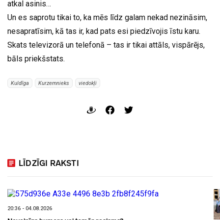
atkal asinis…
Un es saprotu tikai to, ka mēs līdz galam nekad nezināsim,
nesapratīsim, kā tas ir, kad pats esi piedzīvojis īstu karu.
Skats televizorā un telefonā – tas ir tikai attāls, vispārējs,
bāls priekšstats.
Kuldīga
Kurzemnieks
viedokļi
LĪDZĪGI RAKSTI
20:36 - 04.08.2026