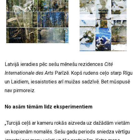
Latvijā ieradies pēc sešu mēnešu rezidences
Cité
Internationale des Arts
Parīzē. Kopš rudens ceļo starp Rīgu
un Laidiem, iesaistoties arī muižas sadzīvē. Bet mūspusē
nav pirmoreiz.
No asām tēmām līdz eksperimentiem
„Turcijā ceļš ar kameru rokās aizveda uz dažādām vietām
un kopienām nomalēs. Sešu gadu periods sniedza vērtīgu