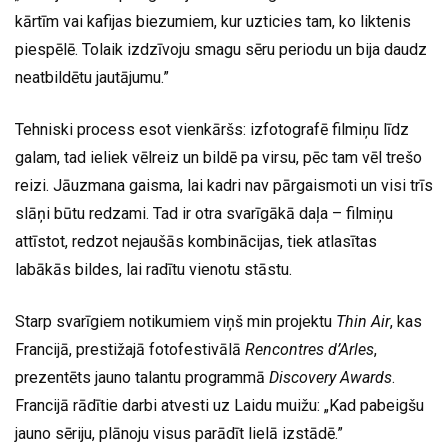
kārtīm vai kafijas biezumiem, kur uzticies tam, ko liktenis
piespēlē. Tolaik izdzīvoju smagu sēru periodu un bija daudz
neatbildētu jautājumu.”
Tehniski process esot vienkāršs: izfotografē filmiņu līdz
galam, tad ieliek vēlreiz un bildē pa virsu, pēc tam vēl trešo
reizi. Jāuzmana gaisma, lai kadri nav pārgaismoti un visi trīs
slāņi būtu redzami. Tad ir otra svarīgākā daļa – filmiņu
attīstot, redzot nejaušās kombinācijas, tiek atlasītas
labākās bildes, lai radītu vienotu stāstu.
Starp svarīgiem notikumiem viņš min projektu
Thin Air
, kas
Francijā, prestižajā fotofestivālā
Rencontres d’Arles
,
prezentēts jauno talantu programmā
Discovery Awards
.
Francijā rādītie darbi atvesti uz Laidu muižu: „Kad pabeigšu
jauno sēriju, plānoju visus parādīt lielā izstādē.”