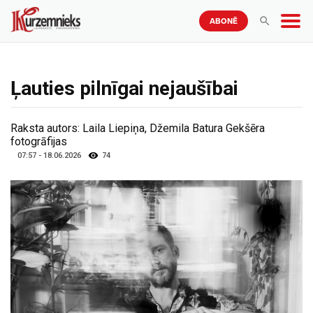
ABONĒ
Ļauties pilnīgai nejaušībai
Raksta autors:
Laila Liepiņa, Džemila Batura Gekšēra
fotogrāfijas
07:57 - 18.06.2026
74