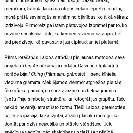
lieliem notikumiem kļuva mani sapņi. Dažas vietas,
piemēram, futbola laukums otrpus ceļam iepretim muižai,
manā prātā savienojās ar ainām no bērnības, ko it kā vēlreiz
izdzīvoju. Pirmoreiz pa īstam pietuvojos izpratnei par to, ko
nozīmē sasalšana. Jutu, kā ķermenis ziemā saraujas, bet
tad piedzīvoju, kā pavasaris ļauj atplaukt un iet plašumā.
Pirms ierašanās Laidos strādāju pie jaunas metodes sava
projekta
Thin Air
nākamajai nodaļai. Galvenā strukturālā
norāde bija
I Ching
(
Pārmaiņu grāmata
) – sena ķīniešu
vieduma grāmata. Meklējumos vienmēr atgriežos pie tās
filozofiskā pamata, un šoreiz aizņēmos heksagrammu
(sešu līniju simbolu) struktūru, lai fotogrāfijas grupētu. Taču
nekādi nevarēju atrast īsto formu. Tieši Laidos, pateicoties
šejienes īpašajai laika izjūtai, atradu plašāku mērogu, kā
domāt par dzīvi, nejaušību un stāstu stāstīšanu. Jutu
spēcīgu vajadzību pēc skaidrības un tieši šeit pilnībā