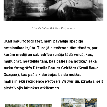
Džemils Baturs Gekšērs. Pašportrets.
„Kad sāku fotografēt, mani pavadīja spēcīga
netaisnības izjūta. Turcijā pievērsos tām tēmām, par
kurām mediji un sabiedrība runāja tādā veidā, kas,
manuprāt, neatbilda tam, kas patiesībā notika,” saka
turku fotogrāfs Džemils Baturs Gekšērs (
Cemil Batur
Gökçeer
), kas pašlaik darbojas Laidu muižas
mākslinieku rezidencē
Radošais Visums
un, izrādās, šeit
piedzīvojis būtiskas atklāsmes.