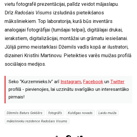
vietu fotografē prezentācijai, palīdz veidot mājaslapu.
Drīz
Radošais Visums
izsludinās pieteikšanos
māksliniekiem. Top laboratorija, kurā būs inventārs
analogajai fotogrāfijai (tumšajai telpai), digitālajai drukai,
ierakstiem, digitalizācijai, montāžai un grāmatu iesiešanai.
Jūlijā pirmo meistarklasi Džemils vadīs kopā ar ilustratori,
dizaineri Kristīni Martinovu. Pieteikties varēs muižas profilā
sociālajos medijos.
Seko "Kurzemnieks.lv" arī
Instagram
,
Facebook
un
Twitter
profilā - pievienojies, lai uzzinātu svarīgāko un interesantāko
pirmais!
Džemils Baturs Gekšērs
fotogrāfs
Kuldīgas novads
Laidu muiža
mākslinieku rezidence Radošais Visums