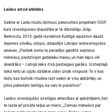
Laidos atrod atbildes
Saikne ar Laidu muižu dzimusi, pateicoties projektam ISSP,
kurā izveidojusies draudzība ar tā dibinātāju Jūliju
Berkoviču. 2015. gadā rezidencē Kuldīgā iepazinis daudz
šejienes cilvēku, ceļojis, izbaudījis Latvijas iedvesmojošās
ainavas. „Pašlaik esmu te pavadījis gandrīz septiņus
mēnešus, piedzīvojot gadalaiku maiņu, un man tapis vēl
skaidrāks – Latvijā laiks it kā pastiepjas garāks. Izstieptajā
laikā lietu un izjūtu dziļākie slāņi iznāk virspusē. Te ir kas
tāds, kas burtiski mudina rast saikni ar visu apkārtējo, un
jūtos patiešām laimīgs, ka varu to piedzīvot.”
Laidos izveidojušās sirsnīgas attiecības ar apkārtējiem, bet
te rasta arī privāta telpa un miers: „Ziemas mēnešos par