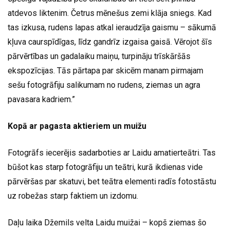
atdevos liktenim. Četrus mēnešus zemi klāja sniegs. Kad
tas izkusa, rudens lapas atkal ieraudzīja gaismu – sākumā
kļuva caurspīdīgas, līdz gandrīz izgaisa gaisā. Vērojot šīs
pārvērtības un gadalaiku maiņu, turpināju trīskāršās
ekspozīcijas. Tās pārtapa par skicēm manam pirmajam
sešu fotogrāfiju salikumam no rudens, ziemas un agra
pavasara kadriem.”
Kopā ar pagasta aktieriem un muižu
Fotogrāfs iecerējis sadarboties ar Laidu amatierteātri. Tas
būšot kas starp fotogrāfiju un teātri, kurā ikdienas vide
pārvēršas par skatuvi, bet teātra elementi radīs fotostāstu
uz robežas starp faktiem un izdomu.
Daļu laika Džemils velta Laidu muižai – kopš ziemas šo