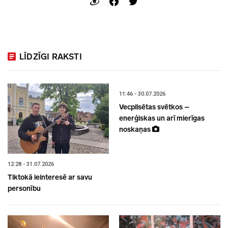
LĪDZĪGI RAKSTI
11:46 - 30.07.2026
Vecpilsētas svētkos –
enerģiskas un arī mierīgas
noskaņas
12:28 - 31.07.2026
Tiktokā ieinteresē ar savu
personību