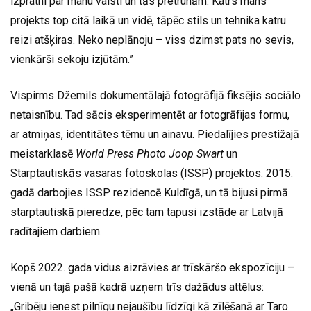
izpratni par manu valsti un tās pretrunām. Katrs mans
projekts top citā laikā un vidē, tāpēc stils un tehnika katru
reizi atšķiras. Neko neplānoju – viss dzimst pats no sevis,
vienkārši sekoju izjūtām.”
Vispirms Džemils dokumentālajā fotogrāfijā fiksējis sociālo
netaisnību. Tad sācis eksperimentēt ar fotogrāfijas formu,
ar atmiņas, identitātes tēmu un ainavu. Piedalījies prestižajā
meistarklasē
World Press Photo Joop Swart
un
Starptautiskās vasaras fotoskolas (ISSP) projektos. 2015.
gadā darbojies ISSP rezidencē Kuldīgā, un tā bijusi pirmā
starptautiskā pieredze, pēc tam tapusi izstāde ar Latvijā
radītajiem darbiem.
Kopš 2022. gada vidus aizrāvies ar trīskāršo ekspozīciju –
vienā un tajā pašā kadrā uzņem trīs dažādus attēlus:
„Gribēju ienest pilnīgu nejaušību līdzīgi kā zīlēšanā ar Taro