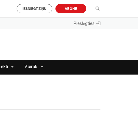
IESNIEGT ZIŅU
ABONĒ
Pieslēgties
jekti
Vairāk