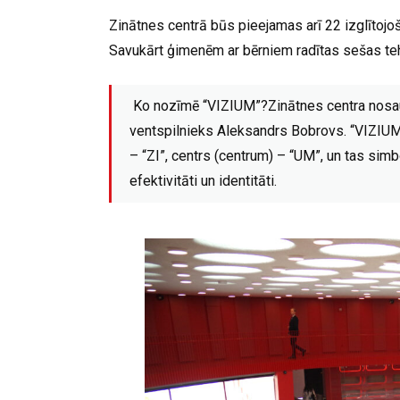
Zinātnes centrā būs pieejamas arī 22 izglīt
Savukārt ģimenēm ar bērniem radītas sešas teh
Ko nozīmē “VIZIUM”?Zinātnes centra nosauk
ventspilnieks Aleksandrs Bobrovs. “VIZIUM” a
– “ZI”, centrs (centrum) – “UM”, un tas simbo
efektivitāti un identitāti.