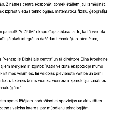
ās. Zinātnes centra eksponāti apmeklētājiem ļauj izmēģināt,
bāk izprast viedās tehnoloģijas, matemātiku, fiziku, ģeogrāfiju
n pasaulē, “VIZIUM” ekspozīcija atšķiras ar to, ka tā veidota
arī tajā plaši integrētas dažādas tehnoloģijas, piemēram,
“Ventspils Digitālais centrs” un tā direktore Elīna Kroņkalne
najiem mērķiem ir izglītot: “Katra veidotā ekspozīcija mums
okārt mēs vēlamies, lai veidojas pievienotā vērtība un bērni
i katrs Latvijas bērns vismaz vienreiz ir apmeklējis zinātnes
hnoloģijām.”
ra apmeklētājiem, nodrošinot ekspozīcijas un aktivitātes
zotnes veicina interesi par mūsdienu tehnoloģijām.