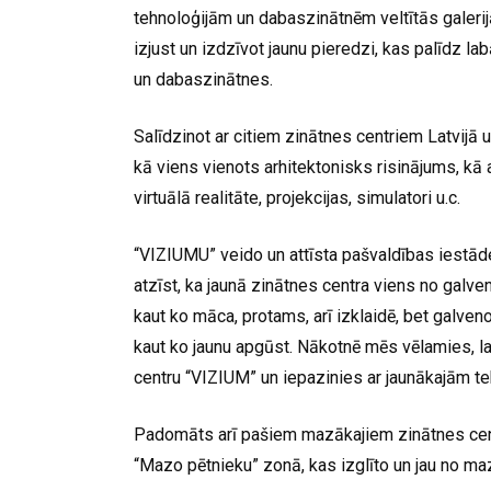
tehnoloģijām un dabaszinātnēm veltītās galerij
izjust un izdzīvot jaunu pieredzi, kas palīdz la
un dabaszinātnes.
Salīdzinot ar citiem zinātnes centriem Latvijā u
kā viens vienots arhitektonisks risinājums, kā 
virtuālā realitāte, projekcijas, simulatori u.c.
“VIZIUMU” veido un attīsta pašvaldības iestāde 
atzīst, ka jaunā zinātnes centra viens no galve
kaut ko māca, protams, arī izklaidē, bet galven
kaut ko jaunu apgūst. Nākotnē mēs vēlamies, la
centru “VIZIUM” un iepazinies ar jaunākajām te
Padomāts arī pašiem mazākajiem zinātnes cent
“Mazo pētnieku” zonā, kas izglīto un jau no ma