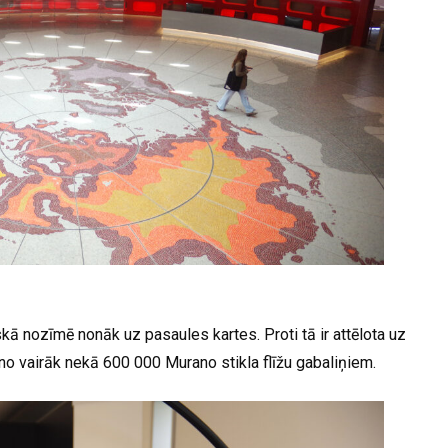
skā nozīmē nonāk uz pasaules kartes. Proti tā ir attēlota uz
no vairāk nekā 600 000 Murano stikla flīžu gabaliņiem.