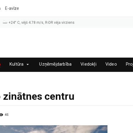
a
E-avīze
+24° C, vējš 4.78 m/s, R-DR vēja virziens
a
Kultūra
Uzņēmējdarbība
Viedokļi
Video
Pro
o zinātnes centru
45