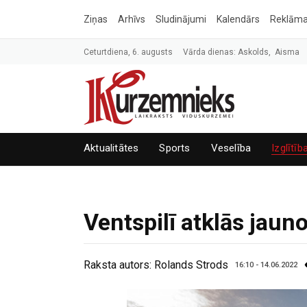
Ziņas
Arhīvs
Sludinājumi
Kalendārs
Reklām
Ceturtdiena, 6. augusts
Vārda dienas: Askolds, Aisma
Aktualitātes
Sports
Veselība
Izglītīb
Ventspilī atklās jaun
Raksta autors:
Rolands Strods
16:10 - 14.06.2022