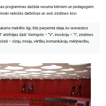
ojošas programmas dažāda vecuma bērniem un pedagogiem.
niski radošās darbnīcas un seši zinātnes šovi.
ums meklēts ilgi, līdz pieņemta ideja, ko iesniedzis
tšifrējas šādi: Ventspils – “V”, inovāciju – “I”, zinātnes
lizē – vīziju, misiju, vērtību, komunikāciju, mērķtiecību,