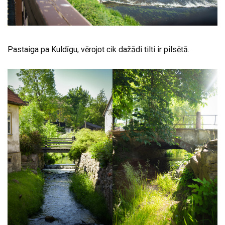
Pastaiga pa Kuldīgu, vērojot cik dažādi tilti ir pilsētā.