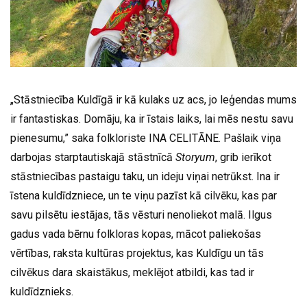
„Stāstniecība Kuldīgā ir kā kulaks uz acs, jo leģendas mums
ir fantastiskas. Domāju, ka ir īstais laiks, lai mēs nestu savu
pienesumu,” saka folkloriste INA CELITĀNE. Pašlaik viņa
darbojas starptautiskajā stāstnīcā
Storyum
, grib ierīkot
stāstniecības pastaigu taku, un ideju viņai netrūkst. Ina ir
īstena kuldīdzniece, un te viņu pazīst kā cilvēku, kas par
savu pilsētu iestājas, tās vēsturi nenoliekot malā. Ilgus
gadus vada bērnu folkloras kopas, mācot paliekošas
vērtības, raksta kultūras projektus, kas Kuldīgu un tās
cilvēkus dara skaistākus, meklējot atbildi, kas tad ir
kuldīdznieks.