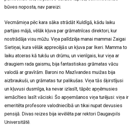
būves noposta, nav pareizi.
Vecmāmiņa pēc kara sāka strādāt Kuldīgā, kādu laiku
partijas mājā, vēlāk kļuva par grāmatnīcas direktori, kur
nostrādāja visu mūžu. Viņa palīdzēja manai mammai Zaigai
Sietiņai, kura vēlāk apprecējās un kļuva par Ikeri. Mamma to
laiku atceras kā tukšu un drūmu, un vienīgais, kur viņa ar
draugiem rada gaismu, bija fantastiskas grāmatas vācu
valodā ar gravīrām. Baroni no Mazīvandes muižas bija
aizbraukuši, un grāmatas tur palikušas. Viņa tās šķirstījusi
un kļuvusi dusmīga, ka nevar izlasīt, tāpēc apņēmusies
iemācīties lasīt vāciski. Šo apņemšanos viņa turējusi: viņa ir
emeritēta profesore valodniecībā un tikai nupat devusies
pensijā. Divas reizes bija ievēlēta par rektori Daugavpils
Universitātē.