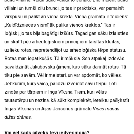
villaini un tumši zilu brunci, jo tas ir praktisks, var pamainīt
virspusi un palikt arī vienā kreklā. Vienā grāmatā ir teiciens:
„Kuldīdznieces vismīļāk palika vienos kreklos.” Tas ir
loģiski, jo tas bija bagātīgi izšūts. Tagad gan sāku izlaisties
un skatīt pēc arheoloģiskiem principiem taisītas kleitas,
uzlieku rotas, nepretendējot uz arheoloģiska tērpa statusu.
Rotas man iepatikušās. Tā ir māksla. Sen atpakaļ izdevās
savaldzināt Jakubovsku ģimeni, kas sāka darināt rotas. Tā
tiku pie savām. Vēl ir meistari, un var apdomāt, ko vēlies.
Jebkuram, kurš vaicā, palīdzu izveidot savu tērpu. Ļoti
zinoša par tērpiem ir Inga Vīksna. Tiem, kuri vēlas
tautastērpu un nezina, kā sākt komplektēt, ieteiktu pašķirstīt
Ingas Vīksnas un Aijas Jansones grāmatu
Visas manas
dižas drānas
.
Vai vēl kāds cilvēks tevi iedvesmojis?