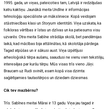
1995. gada, un viņas, pateicoties tam, Latvijā ir redzējušas
katru kaktiņu. Jaunākā meita Undīne ir informācijas
tehnoloģiju speciāliste un māksliniece. Kopā veidojam
stāstniecības klasi un
Storyum
identitāti. Viņa uzskata, ka
folkloras vērtības ir īstas un dzīvas un ka patiesums visu
uzvarēs. Otra meita Sabīne strādāja skolā, bet pandēmijas
laikā, kad mācības bija attālinātas, kā skolotāja pārdega.
Tagad atpūšas un ir sākusi aust. Viņa izpētījusi
arheoloģiskā tērpa aušanu, saaudusi ne vienu vien tekstiliju,
interesējas par kuršu tērpu. Mūs visas trīs vieno Jāņi.
Braucam uz Rudi svinēt, esam kopā visa dzimta:
saģērbjamies tautastērpos un dziedam dziesmas.
Cik tev mazbērnu?
Trīs. Sabīnes meitai Mārai ir 13 gadu. Viņa jau tagad ir