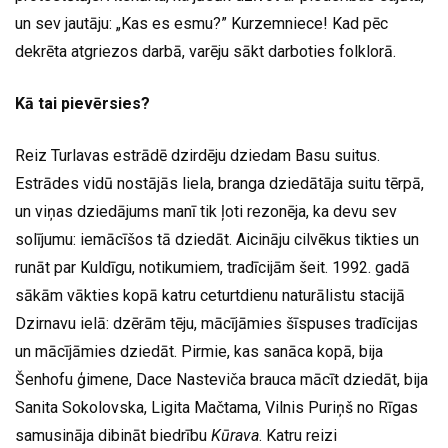
un sev jautāju: „Kas es esmu?” Kurzemniece! Kad pēc
dekrēta atgriezos darbā, varēju sākt darboties folklorā.
Kā tai pievērsies?
Reiz Turlavas estrādē dzirdēju dziedam Basu suitus.
Estrādes vidū nostājās liela, branga dziedātāja suitu tērpā,
un viņas dziedājums manī tik ļoti rezonēja, ka devu sev
solījumu: iemācīšos tā dziedāt. Aicināju cilvēkus tikties un
runāt par Kuldīgu, notikumiem, tradīcijām šeit. 1992. gadā
sākām vākties kopā katru ceturtdienu naturālistu stacijā
Dzirnavu ielā: dzērām tēju, mācījāmies šīspuses tradīcijas
un mācījāmies dziedāt. Pirmie, kas sanāca kopā, bija
Šenhofu ģimene, Dace Nasteviča brauca mācīt dziedāt, bija
Sanita Sokolovska, Ligita Mačtama, Vilnis Puriņš no Rīgas
samusināja dibināt biedrību
Kūrava
. Katru reizi