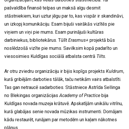
pašvaldība finansē telpas un maksā algu desmit
stāstniekiem, kuri uztur jēgu par to, kas vispār ir skandināvi,
un izkopj komunikāciju. Esam bijuši vairākās vizītēs pie
viņiem un viņi pie mums. Esam purinājuši kultūras
darbiniekus, bibliotekārus. Tūlīt
Erasmus+
projektā būs
noslēdzošā vizīte pie mums. Savilksim kopā padarīto un
viesosimies Kuldīgas sociālā atbalsta centrā
Tilts.
Ar otru zviedru organizāciju ir bijis kopīgs projekts
Kuldrum
,
kurā gribējām darboties tālāk, taču netikām vairs atbalstīti.
Tas gan netraucē sadarboties. Stāstniece Astrīda Sellinga
no Blekingas organizācijas
Academy of Practice
bija
Kuldīgas novada muzeja krātuvē. Apskatījām unikālu vitrīnu,
kurā glabājas senie novada mūzikas instrumenti. Domājam
kādu restaurēt, runājam par metodēm un kaļam nākotnes
plānus.