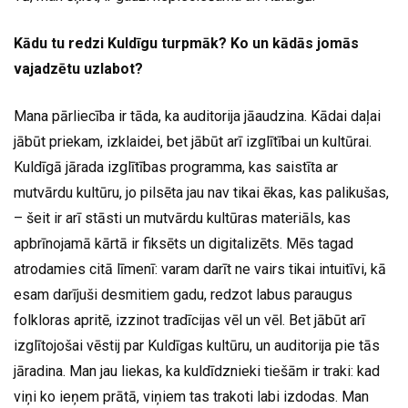
Kādu tu redzi Kuldīgu turpmāk? Ko un kādās jomās
vajadzētu uzlabot?
Mana pārliecība ir tāda, ka auditorija jāaudzina. Kādai daļai
jābūt priekam, izklaidei, bet jābūt arī izglītībai un kultūrai.
Kuldīgā jārada izglītības programma, kas saistīta ar
mutvārdu kultūru, jo pilsēta jau nav tikai ēkas, kas palikušas,
– šeit ir arī stāsti un mutvārdu kultūras materiāls, kas
apbrīnojamā kārtā ir fiksēts un digitalizēts. Mēs tagad
atrodamies citā līmenī: varam darīt ne vairs tikai intuitīvi, kā
esam darījuši desmitiem gadu, redzot labus paraugus
folkloras apritē, izzinot tradīcijas vēl un vēl. Bet jābūt arī
izglītojošai vēstij par Kuldīgas kultūru, un auditorija pie tās
jāradina. Man jau liekas, ka kuldīdznieki tiešām ir traki: kad
viņi ko ieņem prātā, viņiem tas trakoti labi izdodas. Man