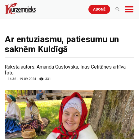
ABONĒ
Ar entuziasmu, patiesumu un
saknēm Kuldīgā
Raksta autors:
Amanda Gustovska, Inas Celitānes arhīva
foto
14:36 - 19.09.2024
331