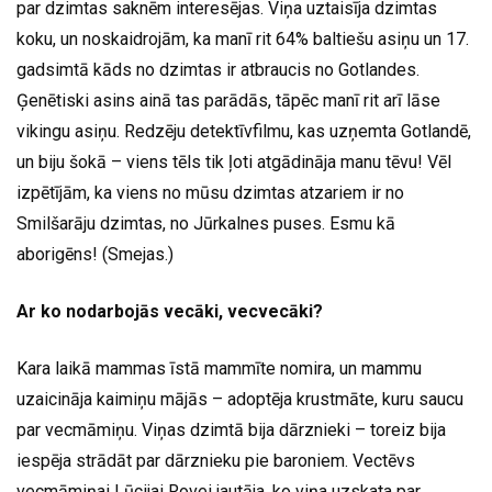
par dzimtas saknēm interesējas. Viņa uztaisīja dzimtas
koku, un noskaidrojām, ka manī rit 64% baltiešu asiņu un 17.
gadsimtā kāds no dzimtas ir atbraucis no Gotlandes.
Ģenētiski asins ainā tas parādās, tāpēc manī rit arī lāse
vikingu asiņu. Redzēju detektīvfilmu, kas uzņemta Gotlandē,
un biju šokā – viens tēls tik ļoti atgādināja manu tēvu! Vēl
izpētījām, ka viens no mūsu dzimtas atzariem ir no
Smilšarāju dzimtas, no Jūrkalnes puses. Esmu kā
aborigēns! (Smejas.)
Ar ko nodarbojās vecāki, vecvecāki?
Kara laikā mammas īstā mammīte nomira, un mammu
uzaicināja kaimiņu mājās – adoptēja krustmāte, kuru saucu
par vecmāmiņu. Viņas dzimtā bija dārznieki – toreiz bija
iespēja strādāt par dārznieku pie baroniem. Vectēvs
vecmāmiņai Lūcijai Rovei jautāja, ko viņa uzskata par