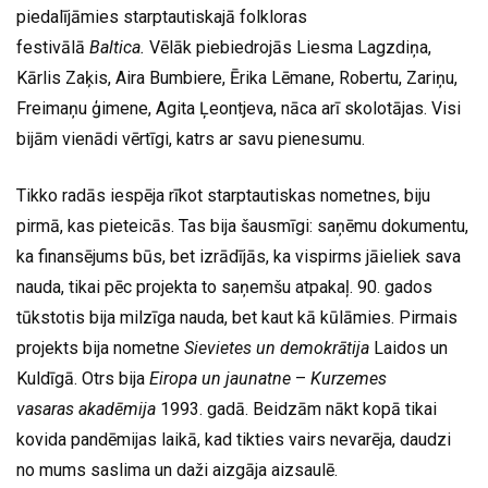
piedalījāmies starptautiskajā folkloras
festivālā
Baltica.
Vēlāk piebiedrojās Liesma Lagzdiņa,
Kārlis Zaķis, Aira Bumbiere, Ērika Lēmane, Robertu, Zariņu,
Freimaņu ģimene, Agita Ļeontjeva, nāca arī skolotājas. Visi
bijām vienādi vērtīgi, katrs ar savu pienesumu.
Tikko radās iespēja rīkot starptautiskas nometnes, biju
pirmā, kas pieteicās. Tas bija šausmīgi: saņēmu dokumentu,
ka finansējums būs, bet izrādījās, ka vispirms jāieliek sava
nauda, tikai pēc projekta to saņemšu atpakaļ. 90. gados
tūkstotis bija milzīga nauda, bet kaut kā kūlāmies. Pirmais
projekts bija nometne
Sievietes un demokrātija
Laidos un
Kuldīgā. Otrs bija
Eiropa un jaunatne
–
Kurzemes
vasaras
akadēmija
1993. gadā. Beidzām nākt kopā tikai
kovida pandēmijas laikā, kad tikties vairs nevarēja, daudzi
no mums saslima un daži aizgāja aizsaulē.