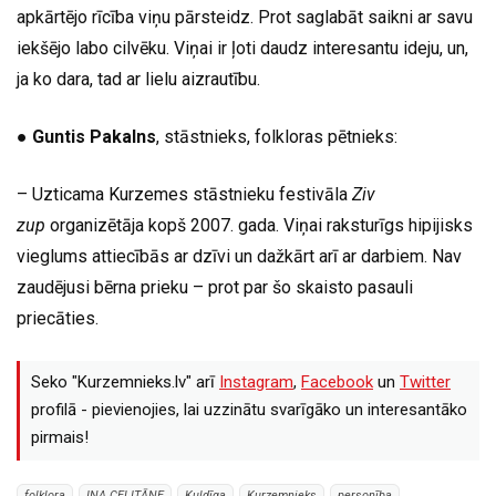
apkārtējo rīcība viņu pārsteidz. Prot saglabāt saikni ar savu
iekšējo labo cilvēku. Viņai ir ļoti daudz interesantu ideju, un,
ja ko dara, tad ar lielu aizrautību.
●
Guntis Pakalns
, stāstnieks, folkloras pētnieks:
– Uzticama Kurzemes stāstnieku festivāla
Ziv
zup
organizētāja kopš 2007. gada. Viņai raksturīgs hipijisks
vieglums attiecībās ar dzīvi un dažkārt arī ar darbiem. Nav
zaudējusi bērna prieku – prot par šo skaisto pasauli
priecāties.
Seko "Kurzemnieks.lv" arī
Instagram
,
Facebook
un
Twitter
profilā - pievienojies, lai uzzinātu svarīgāko un interesantāko
pirmais!
folklora
INA CELITĀNE
Kuldīga
Kurzemnieks
personība