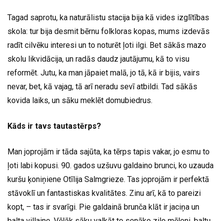
Tagad saprotu, ka naturālistu stacija bija kā vides izglītības
skola: tur bija desmit bērnu folkloras kopas, mums izdevās
radīt cilvēku interesi un to noturēt ļoti ilgi. Bet sākās mazo
skolu likvidācija, un radās daudz jautājumu, kā to visu
reformēt. Jutu, ka man jāpaiet malā, jo tā, kā ir bijis, vairs
nevar, bet, kā vajag, tā arī neradu sevī atbildi. Tad sākās
kovida laiks, un sāku meklēt domubiedrus.
Kāds ir tavs tautastērps?
Man joprojām ir tāda sajūta, ka tērps tapis vakar, jo esmu to
ļoti labi kopusi. 90. gados uzšuvu galdaino brunci, ko uzauda
kuršu ķoniņiene Otīlija Salmgrieze. Tas joprojām ir perfektā
stāvoklī un fantastiskas kvalitātes. Zinu arī, kā to pareizi
kopt, – tas ir svarīgi. Pie galdainā brunča klāt ir jaciņa un
balta villaine. Vēlāk sāku valkāt to senāko zilo mēleni, baltu