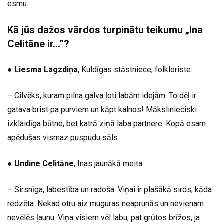
esmu.
Kā jūs dažos vārdos turpinātu teikumu „Ina
Celitāne ir…”?
●
Liesma Lagzdiņa
, Kuldīgas stāstniece, folkloriste:
– Cilvēks, kuram pilna galva ļoti labām idejām. To dēļ ir
gatava brist pa purviem un kāpt kalnos! Mākslinieciski
izklaidīga būtne, bet katrā ziņā laba partnere. Kopā esam
apēdušas vismaz puspudu sāls.
●
Undīne Celitāne
, Inas jaunākā meita:
– Sirsnīga, labestība un radoša. Viņai ir plašākā sirds, kāda
redzēta. Nekad otru aiz muguras neaprunās un nevienam
nevēlēs ļaunu. Viņa visiem vēl labu, pat grūtos brīžos, ja