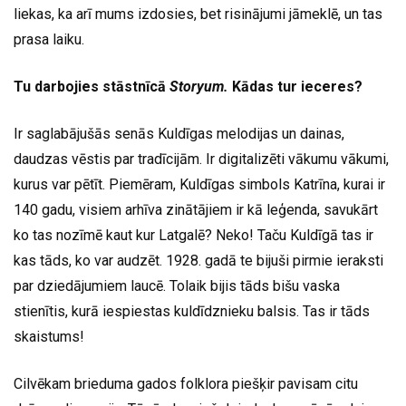
liekas, ka arī mums izdosies, bet risinājumi jāmeklē, un tas
prasa laiku.
Tu darbojies stāstnīcā
Storyum.
Kādas tur ieceres?
Ir saglabājušās senās Kuldīgas melodijas un dainas,
daudzas vēstis par tradīcijām. Ir digitalizēti vākumu vākumi,
kurus var pētīt. Piemēram, Kuldīgas simbols Katrīna, kurai ir
140 gadu, visiem arhīva zinātājiem ir kā leģenda, savukārt
ko tas nozīmē kaut kur Latgalē? Neko! Taču Kuldīgā tas ir
kas tāds, ko var audzēt. 1928. gadā te bijuši pirmie ieraksti
par dziedājumiem laucē. Tolaik bijis tāds bišu vaska
stienītis, kurā iespiestas kuldīdznieku balsis. Tas ir tāds
skaistums!
Cilvēkam brieduma gados folklora piešķir pavisam citu