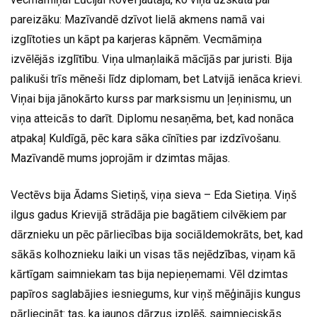
pareizāku: Mazīvandē dzīvot lielā akmens namā vai
izglītoties un kāpt pa karjeras kāpnēm. Vecmāmiņa
izvēlējās izglītību. Viņa ulmaņlaikā mācījās par juristi. Bija
palikuši trīs mēneši līdz diplomam, bet Latvijā ienāca krievi.
Viņai bija jānokārto kurss par marksismu un ļeņinismu, un
viņa atteicās to darīt. Diplomu nesaņēma, bet, kad nonāca
atpakaļ Kuldīgā, pēc kara sāka cīnīties par izdzīvošanu.
Mazīvandē mums joprojām ir dzimtas mājas.
Vectēvs bija Ādams Sietiņš, viņa sieva – Eda Sietiņa. Viņš
ilgus gadus Krievijā strādāja pie bagātiem cilvēkiem par
dārznieku un pēc pārliecības bija sociāldemokrāts, bet, kad
sākās kolhoznieku laiki un visas tās nejēdzības, viņam kā
kārtīgam saimniekam tas bija nepieņemami. Vēl dzimtas
papīros saglabājies iesniegums, kur viņš mēģinājis kungus
pārliecināt: tas, ka jaunos dārzus izplēš, saimnieciskās