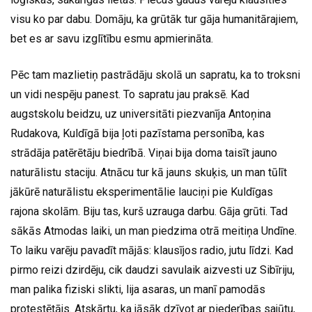
visu ko par dabu. Domāju, ka grūtāk tur gāja humanitārajiem,
bet es ar savu izglītību esmu apmierināta.
Pēc tam mazlietiņ pastrādāju skolā un sapratu, ka to troksni
un vidi nespēju panest. To sapratu jau praksē. Kad
augstskolu beidzu, uz universitāti piezvanīja Antoņina
Rudakova, Kuldīgā bija ļoti pazīstama personība, kas
strādāja patērētāju biedrībā. Viņai bija doma taisīt jauno
naturālistu staciju. Atnācu tur kā jauns skuķis
,
un man tūlīt
jākūrē naturālistu eksperimentālie lauciņi pie Kuldīgas
rajona skolām. Biju tas, kurš uzrauga darbu. Gāja grūti. Tad
sākās Atmodas laiki, un man piedzima otrā meitiņa Undīne.
To laiku varēju pavadīt mājās: klausījos radio, jutu līdzi. Kad
pirmo reizi dzirdēju, cik daudzi savulaik aizvesti uz Sibīriju,
man palika fiziski slikti, lija asaras, un manī pamodās
protestētājs. Atskārtu, ka jāsāk dzīvot ar piederības sajūtu,