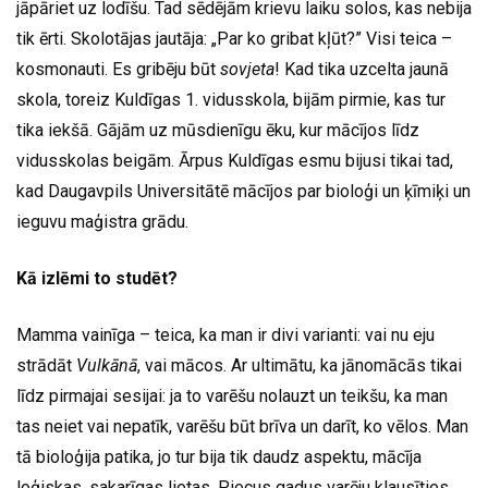
jāpāriet uz lodīšu. Tad sēdējām krievu laiku solos, kas nebija
tik ērti. Skolotājas jautāja: „Par ko gribat kļūt?” Visi teica –
kosmonauti. Es gribēju būt
sovjeta
! Kad tika uzcelta jaunā
skola, toreiz Kuldīgas 1. vidusskola, bijām pirmie, kas tur
tika iekšā. Gājām uz mūsdienīgu ēku, kur mācījos līdz
vidusskolas beigām. Ārpus Kuldīgas esmu bijusi tikai tad,
kad Daugavpils Universitātē mācījos par bioloģi un ķīmiķi un
ieguvu maģistra grādu.
Kā izlēmi to studēt?
Mamma vainīga – teica, ka man ir divi varianti: vai nu eju
strādāt
Vulkānā
, vai mācos. Ar ultimātu, ka jānomācās tikai
līdz pirmajai sesijai: ja to varēšu nolauzt un teikšu, ka man
tas neiet vai nepatīk, varēšu būt brīva un darīt, ko vēlos. Man
tā bioloģija patika, jo tur bija tik daudz aspektu, mācīja
loģiskas, sakarīgas lietas. Piecus gadus varēju klausīties