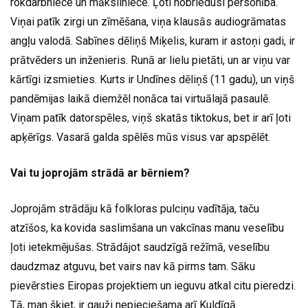
rokdarbniece un māksliniece. Ļoti nobriedusi personība.
Viņai patīk zirgi un zīmēšana, viņa klausās audiogrāmatas
angļu valodā. Sabīnes dēliņš Miķelis, kuram ir astoņi gadi, ir
prātvēders un inženieris. Runā ar lielu pietāti, un ar viņu var
kārtīgi izsmieties. Kurts ir Undīnes dēliņš (11 gadu), un viņš
pandēmijas laikā diemžēl nonāca tai virtuālajā pasaulē.
Viņam patīk datorspēles, viņš skatās tiktokus, bet ir arī ļoti
apķērīgs. Vasarā galda spēlēs mūs visus var apspēlēt.
Vai tu joprojām strādā ar bērniem?
Joprojām strādāju kā folkloras pulciņu vadītāja, taču
atzīšos, ka kovida saslimšana un vakcīnas manu veselību
ļoti ietekmējušas. Strādājot saudzīgā režīmā, veselību
daudzmaz atguvu, bet vairs nav kā pirms tam. Sāku
pievērsties Eiropas projektiem un ieguvu atkal citu pieredzi.
Tā, man šķiet, ir gauži nepieciešama arī Kuldīgā.