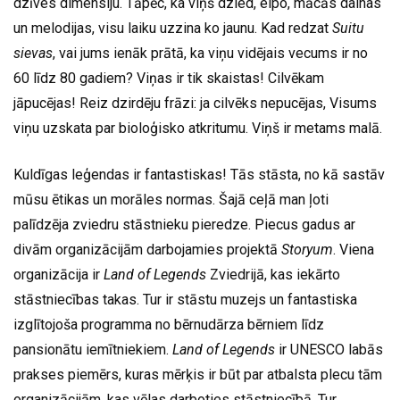
dzīves dimensiju. Tāpēc, ka viņš dzied, elpo, mācās dainas
un melodijas, visu laiku uzzina ko jaunu. Kad redzat
Suitu
sievas
, vai jums ienāk prātā, ka viņu vidējais vecums ir no
60 līdz 80 gadiem? Viņas ir tik skaistas! Cilvēkam
jāpucējas! Reiz dzirdēju frāzi: ja cilvēks nepucējas, Visums
viņu uzskata par bioloģisko atkritumu. Viņš ir metams malā.
Kuldīgas leģendas ir fantastiskas! Tās stāsta, no kā sastāv
mūsu ētikas un morāles normas. Šajā ceļā man ļoti
palīdzēja zviedru stāstnieku pieredze. Piecus gadus ar
divām organizācijām darbojamies projektā
Storyum
. Viena
organizācija ir
Land of Legends
Zviedrijā, kas iekārto
stāstniecības takas. Tur ir stāstu muzejs un fantastiska
izglītojoša programma no bērnudārza bērniem līdz
pansionātu iemītniekiem.
Land of Legends
ir UNESCO labās
prakses piemērs, kuras mērķis ir būt par atbalsta plecu tām
organizācijām, kas vēlas darboties stāstniecībā. Tur