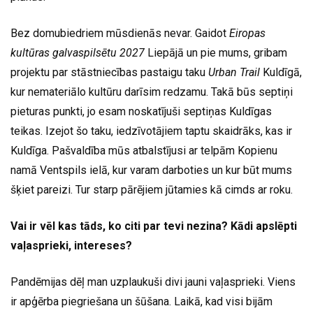
Bez domubiedriem mūsdienās nevar. Gaidot
Eiropas
kultūras galvaspilsētu 2027
Liepājā un pie mums, gribam
projektu par stāstniecības pastaigu taku
Urban Trail
Kuldīgā,
kur nemateriālo kultūru darīsim redzamu. Takā būs septiņi
pieturas punkti, jo esam noskatījuši septiņas Kuldīgas
teikas. Izejot šo taku, iedzīvotājiem taptu skaidrāks, kas ir
Kuldīga. Pašvaldība mūs atbalstījusi ar telpām Kopienu
namā Ventspils ielā, kur varam darboties un kur būt mums
šķiet pareizi. Tur starp pārējiem jūtamies kā cimds ar roku.
Vai ir vēl kas tāds, ko citi par tevi nezina? Kādi apslēpti
vaļasprieki, intereses?
Pandēmijas dēļ man uzplaukuši divi jauni vaļasprieki. Viens
ir apģērba piegriešana un šūšana. Laikā, kad visi bijām