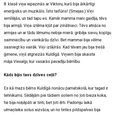
8. klasē viņa iepazinās ar Viktoru, kurš bija ārkārtīgi
enerģisks un muzikāls. Īsts taifūns! (Smejas.) Viņi
iemīlējās, un tad tapu es. Kamēr mamma mani gaidīja, tēvs
bija armijā. Viņa izlēma kļūt par zinātnieci. Tēvs atnāca no
armijas un ar tādu lēmumu nebija mierā: gribēja sievu, kopīgu
saimniecību un vienkāršu dzīvi. Bet mammai bija vēlme
sasniegt ko vairāk. Viņi izšķīrās. Kad tēvam jau bija trešā
ģimene, viņš atgriezās Kuldīgā. Viņiem bija skaista
māja
Viesalgi
, kur vasarās pavadīju bērnību.
Kāds bijis tavs dzīves ceļš?
Es kā mazs bērns Kuldīgā nonācu pamatskolā, kur tagad ir
tehnikums. Sēdējām pie tādiem soliem no ļoti bieza koka,
tie bija noķēpāti ar tinti, bet ļoti ērti. Padomju laikā
ulmaņlaika solus aizvāca, un no tintes pildspalvas bija