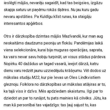
ieslēgti mājās, nevarēju sagaidīt, kad tas beigsies, izgāzu
skapja saturu un paņēmu rokās šķēres. Nu jau kuru gadu
nevaru apstāties. Pa Kuldīgu klīst runas, ka staigāju
interesantos apģērbos.
Otrs ir dārzkopība dzimtas mājās Mazīvandē, kur man aug
neskaitāms daudzums peoniju un flokšu. Pandēmijas laikā
viena selekcionāre, kurai bija muguras operācijas, saprata,
ka vairs nevar savu hobiju turpināt, un visus stādus pārdeva.
Nopirku 40 dažādus un tagad vasarā, ieejot dārzā, katru
dienu varu redzēt jaunu uzziedējušu krāšņumu. Vēl dodos uz
mākslas studiju
M22
, kur pie Ievas un Oles Lindkvistiem
gleznoju. Folklora no dārzkopības un mākslas atšķiras ar to,
ka tajā viss ir dzīvs. Mēs apdziedam skaistumu. Ilgi par to
dziedot un par to runājot, tu pats mainies kā cilvēks. Jūtu, ka
man kā personībai tas vajadzīgs: tas ļauj sajust to, kas