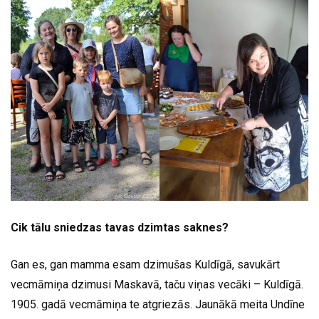
Cik tālu sniedzas tavas dzimtas saknes?
Gan es, gan mamma esam dzimušas Kuldīgā, savukārt
vecmāmiņa dzimusi Maskavā, taču viņas vecāki – Kuldīgā.
1905. gadā vecmāmiņa te atgriezās. Jaunākā meita Undīne