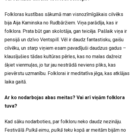
Folkloras kustības sākumā man visnozīmīgākais cilvēks
bija Aija Kaminska no Rudbāržiem. Viņa parādīja, kas ir
folklora. Prata būt gan skolotāja, gan teicēja. Pašlaik viņa ir
pensijā un dzīvo Ventspilī. Vēl ir daudz fantastisku, gaišu
cilvēku, un starp viņiem esam pavadījuši daudzus gadus –
klausījušies tādas kultūras pērles, kas no malas dažreiz
šķiet vienmuļas, jo tur jau nestrādā neviens pliks, kas
pievērstu uzmanību. Folklorai ir meditatīva jēga, kas atklājas
laika gaitā.
Ar ko nodarbojas abas meitas? Vai arī viņām folklora
tuva?
Kad sāku nodarboties, par folkloru neko daudz nezināju.
Festivālā
Pulkā eimu, pulkā teku
kopā ar meitām bijām no