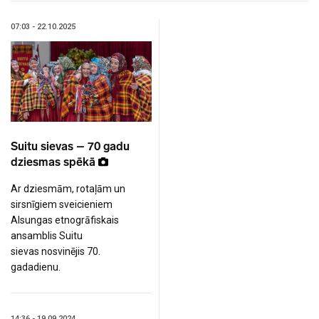
07:03 - 22.10.2025
Suitu sievas – 70 gadu
dziesmas spēkā
Ar dziesmām, rotaļām un
sirsnīgiem sveicieniem
Alsungas etnogrāfiskais
ansamblis Suitu
sievas nosvinējis 70.
gadadienu.
14:36 - 19.09.2024