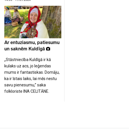
Ar entuziasmu, patiesumu
un saknēm Kuldīgā
„Stāstniecība Kuldīgā ir kā
kulaks uz acs, jo leģendas
mums ir fantastiskas. Domāju,
ka ir īstais laiks, lai mēs nestu
savu pienesumu,” saka
folkloriste INA CELITĀNE.