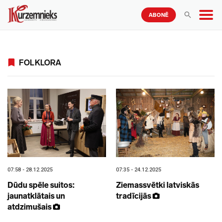
ABONĒ
FOLKLORA
07:58 - 28.12.2025
07:35 - 24.12.2025
Dūdu spēle suitos:
Ziemassvētki latviskās
jaunatklātais un
tradīcijās
atdzimušais