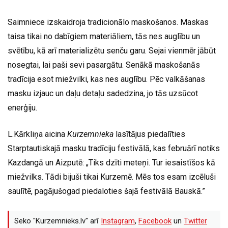
Saimniece izskaidroja tradicionālo maskošanos. Maskas
taisa tikai no dabīgiem materiāliem, tās nes auglību un
svētību, kā arī materializētu senču garu. Sejai vienmēr jābūt
nosegtai, lai paši sevi pasargātu. Senākā maskošanās
tradīcija esot miežvilki, kas nes auglību. Pēc valkāšanas
masku izjauc un daļu detaļu sadedzina, jo tās uzsūcot
enerģiju.
L.Kārkliņa aicina
Kurzemnieka
lasītājus piedalīties
Starptautiskajā masku tradīciju festivālā, kas februārī notiks
Kazdangā un Aizputē: „Tiks dzīti meteņi. Tur iesaistīšos kā
miežvilks. Tādi bijuši tikai Kurzemē. Mēs tos esam izcēluši
saulītē, pagājušogad piedaloties šajā festivālā Bauskā.”
Seko "Kurzemnieks.lv" arī
Instagram
,
Facebook
un
Twitter