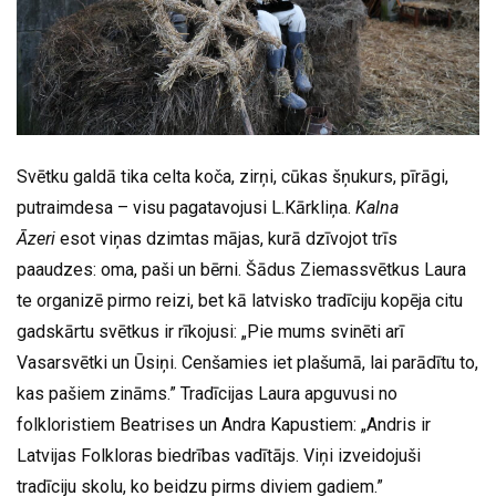
Svētku galdā tika celta koča, zirņi, cūkas šņukurs, pīrāgi,
putraimdesa – visu pagatavojusi L.Kārkliņa.
Kalna
Āzeri
esot viņas dzimtas mājas, kurā dzīvojot trīs
paaudzes: oma, paši un bērni. Šādus Ziemassvētkus Laura
te organizē pirmo reizi, bet kā latvisko tradīciju kopēja citu
gadskārtu svētkus ir rīkojusi: „Pie mums svinēti arī
Vasarsvētki un Ūsiņi. Cenšamies iet plašumā, lai parādītu to,
kas pašiem zināms.” Tradīcijas Laura apguvusi no
folkloristiem Beatrises un Andra Kapustiem: „Andris ir
Latvijas Folkloras biedrības vadītājs. Viņi izveidojuši
tradīciju skolu, ko beidzu pirms diviem gadiem.”