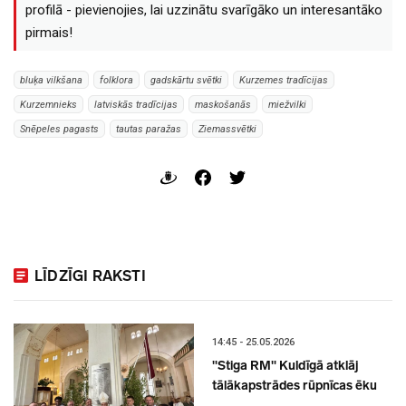
profilā - pievienojies, lai uzzinātu svarīgāko un interesantāko
pirmais!
bluķa vilkšana
folklora
gadskārtu svētki
Kurzemes tradīcijas
Kurzemnieks
latviskās tradīcijas
maskošanās
miežvilki
Snēpeles pagasts
tautas paražas
Ziemassvētki
LĪDZĪGI RAKSTI
14:45 - 25.05.2026
"Stiga RM" Kuldīgā atklāj
tālākapstrādes rūpnīcas ēku