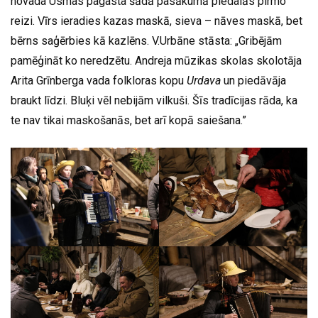
novada Usmas pagasta šādā pasākumā piedalās pirmo
reizi. Vīrs ieradies kazas maskā, sieva – nāves maskā, bet
bērns saģērbies kā kazlēns. V.Urbāne stāsta: „Gribējām
pamēģināt ko neredzētu. Andreja mūzikas skolas skolotāja
Arita Grīnberga vada folkloras kopu
Urdava
un piedāvāja
braukt līdzi. Bluķi vēl nebijām vilkuši. Šīs tradīcijas rāda, ka
te nav tikai maskošanās, bet arī kopā saiešana.”