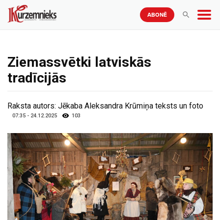
ABONĒ
Ziemassvētki latviskās
tradīcijās
Raksta autors:
Jēkaba Aleksandra Krūmiņa teksts un foto
07:35 - 24.12.2025
103