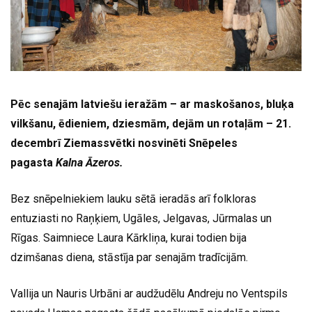
Pēc senajām latviešu ieražām – ar maskošanos, bluķa
vilkšanu, ēdieniem, dziesmām, dejām un rotaļām – 21.
decembrī Ziemassvētki nosvinēti Snēpeles
pagasta
Kalna Āzeros.
Bez snēpelniekiem lauku sētā ieradās arī folkloras
entuziasti no Raņķiem, Ugāles, Jelgavas, Jūrmalas un
Rīgas. Saimniece Laura Kārkliņa, kurai todien bija
dzimšanas diena, stāstīja par senajām tradīcijām.
Vallija un Nauris Urbāni ar audžudēlu Andreju no Ventspils