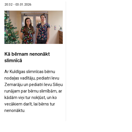
20:32 - 03.01.2026
Kā bērnam nenonākt
slimnīcā
Ar Kuldīgas slimnīcas bērnu
nodaļas vadītāju, pediatri Ievu
Zemarāju un pediatri Ievu Siliņu
runājam par bērnu slimībām, ar
kādām viņi tur nokļūst, un ko
vecākiem darīt, lai bērns tur
nenonāktu.