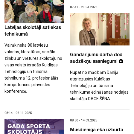
07:31 - 23.03.2025
Latvijas skolotāji satiekas
tehnikumā
Vairāk nekā 80 latviešu
valodas, literatūras, sociālo
Gandarījumu darbā dod
zinību un vēstures skolotāju no
audzēkņu sasniegumi
visas valsts ieradās Kuldīgas
Tehnoloģiju un tūrisma
Nupat no mācībām Dānijā
tehnikuma 12. profesionālās
atgriezusies Kuldīgas
kompetences pilnveides
Tehnoloģiju un tūrisma
konferencē.
tehnikuma ēdināšanas nodaļas
skolotāja DACE ŠĒNA.
08:14 - 06.11.2025
08:50 - 14.03.2025
Mūsdienīga ēka uzburta