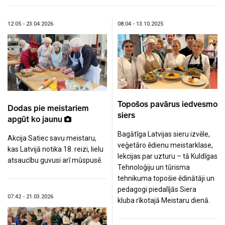
12:05 - 23.04.2026
08:04 - 13.10.2025
Topošos pavārus iedvesmo
Dodas pie meistariem
siers
apgūt ko jaunu
Bagātīga Latvijas sieru izvēle,
Akcija Satiec savu meistaru,
veģetāro ēdienu meistarklase,
kas Latvijā notika 18. reizi, lielu
lekcijas par uzturu – tā Kuldīgas
atsaucību guvusi arī mūspusē.
Tehnoloģiju un tūrisma
tehnikuma topošie ēdinātāji un
pedagogi piedalījās Siera
07:42 - 21.03.2026
kluba rīkotajā Meistaru dienā.