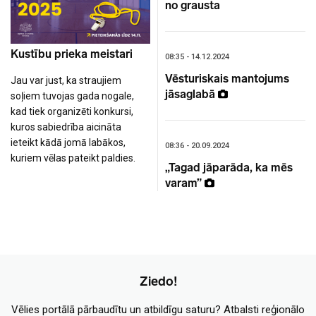
no grausta
Kustību prieka meistari
08:35 - 14.12.2024
Vēsturiskais mantojums
Jau var just, ka straujiem
jāsaglabā
soļiem tuvojas gada nogale,
kad tiek organizēti konkursi,
kuros sabiedrība aicināta
ieteikt kādā jomā labākos,
08:36 - 20.09.2024
kuriem vēlas pateikt paldies.
„Tagad jāparāda, ka mēs
varam”
Ziedo!
Vēlies portālā pārbaudītu un atbildīgu saturu? Atbalsti reģionālo