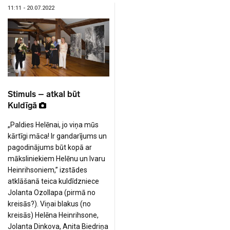
11:11 - 20.07.2022
Stimuls – atkal būt
Kuldīgā
„Paldies Helēnai, jo viņa mūs
kārtīgi māca! Ir gandarījums un
pagodinājums būt kopā ar
māksliniekiem Helēnu un Ivaru
Heinrihsoniem,” izstādes
atklāšanā teica kuldīdzniece
Jolanta Ozollapa (pirmā no
kreisās?). Viņai blakus (no
kreisās) Helēna Heinrihsone,
Jolanta Dinkova, Anita Biedriņa