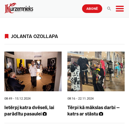
ABONĒ
JOLANTA OZOLLAPA
08:49 - 15.12.2024
08:16 - 22.11.2024
Ietērpj katra dvēseli, lai
Tērpi kā mākslas darbi –
parādītu pasaulei
katrs ar stāstu