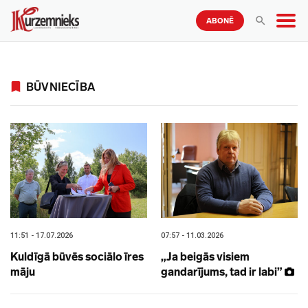
ABONĒ
BŪVNIECĪBA
11:51 - 17.07.2026
07:57 - 11.03.2026
Kuldīgā būvēs sociālo īres
„Ja beigās visiem
māju
gandarījums, tad ir labi”