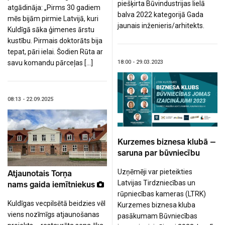
piešķirta Būvindustrijas lielā
atgādināja: „Pirms 30 gadiem
balva 2022 kategorijā Gada
mēs bijām pirmie Latvijā, kuri
jaunais inženieris/arhitekts.
Kuldīgā sāka ģimenes ārstu
kustību. Pirmais doktorāts bija
tepat, pāri ielai. Šodien Rūta ar
18:00 - 29.03.2023
savu komandu pārceļas […]
08:13 - 22.09.2025
Kurzemes biznesa klubā –
saruna par būvniecību
Uzņēmēji var pieteikties
Atjaunotais Torņa
Latvijas Tirdzniecības un
nams gaida iemītniekus
rūpniecības kameras (LTRK)
Kuldīgas vecpilsētā beidzies vēl
Kurzemes biznesa kluba
viens nozīmīgs atjaunošanas
pasākumam Būvniecības