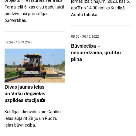
projekts – restaurēta sena ēka
jomas izaicinājumi 2023, kas 5.
Torņa ielā 6, kas divu gadu laikā
aprīlī no 14.00 notiks Kuldīgā,
piedzīvojusi pamatīgas
Adatu fabrikā.
pārvērtības.
08:00 - 30.12.2022
07:24 - 15.09.2025
Būvniecība –
neparedzama, grūtību
pilna
Divas jaunas ielas
un Viršu degvielas
uzpildes stacija
Kuldīgas dienvidos pie Ganību
ielas apļa rit Zirņu un Rudzu
ielas būvniecība.