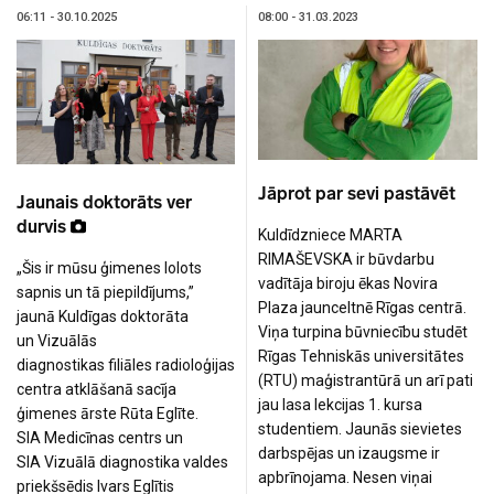
06:11 - 30.10.2025
08:00 - 31.03.2023
Jāprot par sevi pastāvēt
Jaunais doktorāts ver
durvis
Kuldīdzniece MARTA
RIMAŠEVSKA ir būvdarbu
„Šis ir mūsu ģimenes lolots
vadītāja biroju ēkas Novira
sapnis un tā piepildījums,”
Plaza jaunceltnē Rīgas centrā.
jaunā Kuldīgas doktorāta
Viņa turpina būvniecību studēt
un Vizuālās
Rīgas Tehniskās universitātes
diagnostikas filiāles radioloģijas
(RTU) maģistrantūrā un arī pati
centra atklāšanā sacīja
jau lasa lekcijas 1. kursa
ģimenes ārste Rūta Eglīte.
studentiem. Jaunās sievietes
SIA Medicīnas centrs un
darbspējas un izaugsme ir
SIA Vizuālā diagnostika valdes
apbrīnojama. Nesen viņai
priekšsēdis Ivars Eglītis